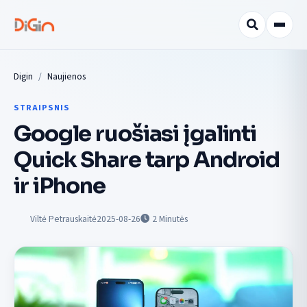
Digin
Naujienos
STRAIPSNIS
Google ruošiasi įgalinti
Quick Share tarp Android
ir iPhone
Viltė Petrauskaitė
2025-08-26
2
Minutės