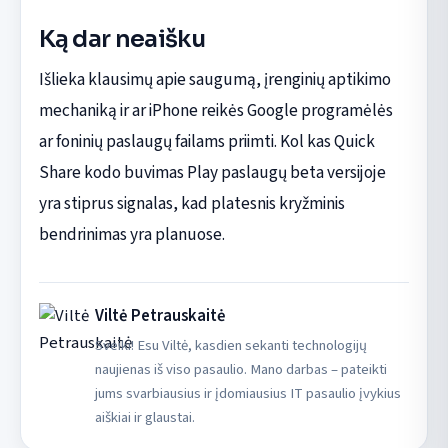
Ką dar neaišku
Išlieka klausimų apie saugumą, įrenginių aptikimo
mechaniką ir ar iPhone reikės Google programėlės
ar foninių paslaugų failams priimti. Kol kas Quick
Share kodo buvimas Play paslaugų beta versijoje
yra stiprus signalas, kad platesnis kryžminis
bendrinimas yra planuose.
Viltė Petrauskaitė
Sveiki! Esu Viltė, kasdien sekanti technologijų
naujienas iš viso pasaulio. Mano darbas – pateikti
jums svarbiausius ir įdomiausius IT pasaulio įvykius
aiškiai ir glaustai.