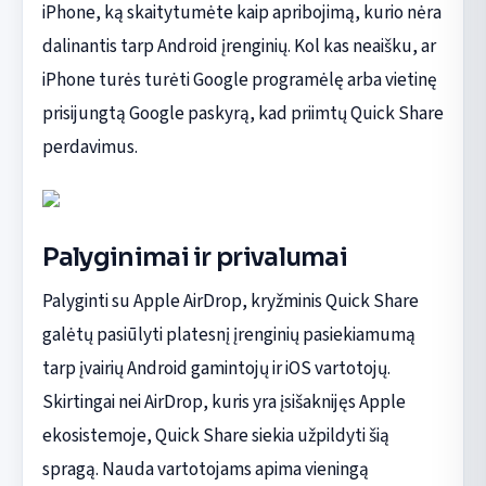
iPhone, ką skaitytumėte kaip apribojimą, kurio nėra
dalinantis tarp Android įrenginių. Kol kas neaišku, ar
iPhone turės turėti Google programėlę arba vietinę
prisijungtą Google paskyrą, kad priimtų Quick Share
perdavimus.
Palyginimai ir privalumai
Palyginti su Apple AirDrop, kryžminis Quick Share
galėtų pasiūlyti platesnį įrenginių pasiekiamumą
tarp įvairių Android gamintojų ir iOS vartotojų.
Skirtingai nei AirDrop, kuris yra įsišaknijęs Apple
ekosistemoje, Quick Share siekia užpildyti šią
spragą. Nauda vartotojams apima vieningą