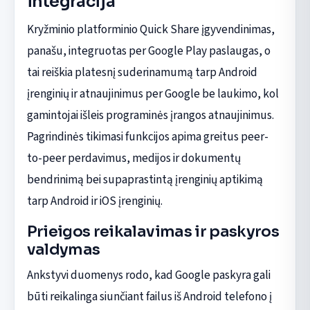
integracija
Kryžminio platforminio Quick Share įgyvendinimas,
panašu, integruotas per Google Play paslaugas, o
tai reiškia platesnį suderinamumą tarp Android
įrenginių ir atnaujinimus per Google be laukimo, kol
gamintojai išleis programinės įrangos atnaujinimus.
Pagrindinės tikimasi funkcijos apima greitus peer-
to-peer perdavimus, medijos ir dokumentų
bendrinimą bei supaprastintą įrenginių aptikimą
tarp Android ir iOS įrenginių.
Prieigos reikalavimas ir paskyros
valdymas
Ankstyvi duomenys rodo, kad Google paskyra gali
būti reikalinga siunčiant failus iš Android telefono į