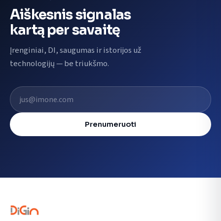
Aiškesnis signalas
kartą per savaitę
Įrenginiai, DI, saugumas ir istorijos už
technologijų — be triukšmo.
El. pašto adresas
Prenumeruoti