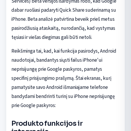
Services) beta versijos išardymas rodo, kad Google
dabar ruošiasi padaryti Quick Share suderinamą su
iPhone. Beta analizė patvirtina beveik prieš metus
pasirodžiusią ataskaitą, nurodančią, kad vystymas
tęsiasi ir viešas diegimas gali būti netoli.
Reikšminga tai, kad, kai funkcija pasirodys, Android
naudotojai, bandantys siųsti failus iPhone'ui
neprisijungę prie Google paskyros, pamatys
specifinį prisijungimo prašymą. Štai ekranas, kurį
pamatysite savo Android išmaniajame telefone
bandydami bendrinti turinį su iPhone neprisijungę
prie Google paskyros:
Produkto funkcijos ir