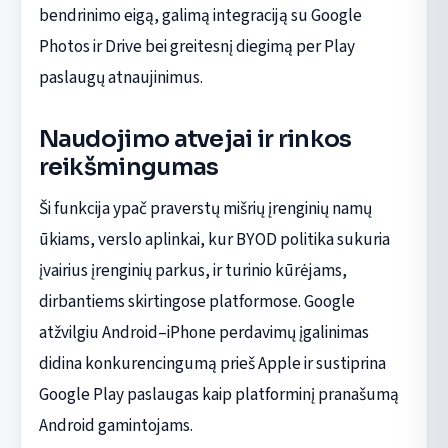
bendrinimo eigą, galimą integraciją su Google
Photos ir Drive bei greitesnį diegimą per Play
paslaugų atnaujinimus.
Naudojimo atvejai ir rinkos
reikšmingumas
Ši funkcija ypač praverstų mišrių įrenginių namų
ūkiams, verslo aplinkai, kur BYOD politika sukuria
įvairius įrenginių parkus, ir turinio kūrėjams,
dirbantiems skirtingose platformose. Google
atžvilgiu Android–iPhone perdavimų įgalinimas
didina konkurencingumą prieš Apple ir sustiprina
Google Play paslaugas kaip platforminį pranašumą
Android gamintojams.