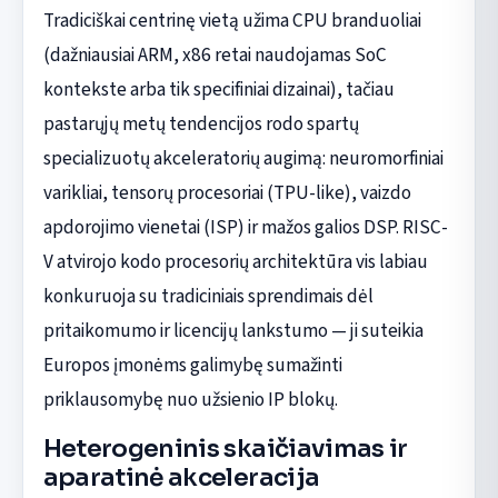
Tradiciškai centrinę vietą užima CPU branduoliai
(dažniausiai ARM, x86 retai naudojamas SoC
kontekste arba tik specifiniai dizainai), tačiau
pastarųjų metų tendencijos rodo spartų
specializuotų akceleratorių augimą: neuromorfiniai
varikliai, tensorų procesoriai (TPU-like), vaizdo
apdorojimo vienetai (ISP) ir mažos galios DSP. RISC-
V atvirojo kodo procesorių architektūra vis labiau
konkuruoja su tradiciniais sprendimais dėl
pritaikomumo ir licencijų lankstumo — ji suteikia
Europos įmonėms galimybę sumažinti
priklausomybę nuo užsienio IP blokų.
Heterogeninis skaičiavimas ir
aparatinė akceleracija