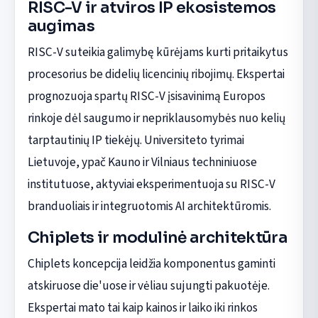
RISC-V ir atviros IP ekosistemos
augimas
RISC-V suteikia galimybę kūrėjams kurti pritaikytus
procesorius be didelių licencinių ribojimų. Ekspertai
prognozuoja spartų RISC-V įsisavinimą Europos
rinkoje dėl saugumo ir nepriklausomybės nuo kelių
tarptautinių IP tiekėjų. Universiteto tyrimai
Lietuvoje, ypač Kauno ir Vilniaus techniniuose
institutuose, aktyviai eksperimentuoja su RISC-V
branduoliais ir integruotomis AI architektūromis.
Chiplets ir modulinė architektūra
Chiplets koncepcija leidžia komponentus gaminti
atskiruose die'uose ir vėliau sujungti pakuotėje.
Ekspertai mato tai kaip kainos ir laiko iki rinkos