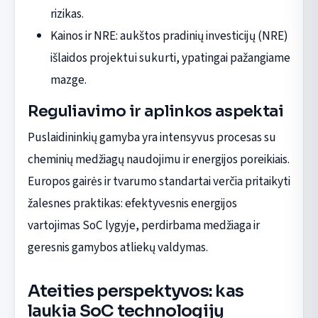
rizikas.
Kainos ir NRE: aukštos pradinių investicijų (NRE)
išlaidos projektui sukurti, ypatingai pažangiame
mazge.
Reguliavimo ir aplinkos aspektai
Puslaidininkių gamyba yra intensyvus procesas su
cheminių medžiagų naudojimu ir energijos poreikiais.
Europos gairės ir tvarumo standartai verčia pritaikyti
žalesnes praktikas: efektyvesnis energijos
vartojimas SoC lygyje, perdirbama medžiaga ir
geresnis gamybos atliekų valdymas.
Ateities perspektyvos: kas
laukia SoC technologijų