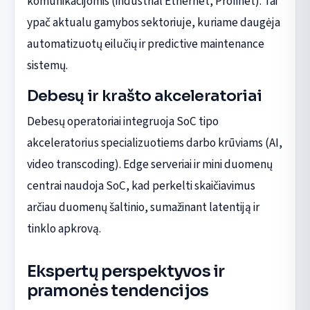
komunikacijomis (industrial Ethernet, Profinet). Tai
ypač aktualu gamybos sektoriuje, kuriame daugėja
automatizuotų eilučių ir predictive maintenance
sistemų.
Debesų ir krašto akceleratoriai
Debesų operatoriai integruoja SoC tipo
akceleratorius specializuotiems darbo krūviams (AI,
video transcoding). Edge serveriai ir mini duomenų
centrai naudoja SoC, kad perkelti skaičiavimus
arčiau duomenų šaltinio, sumažinant latentiją ir
tinklo apkrovą.
Ekspertų perspektyvos ir
pramonės tendencijos