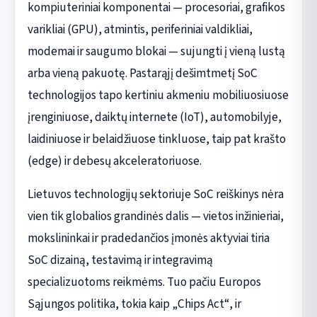
kompiuteriniai komponentai — procesoriai, grafikos
varikliai (GPU), atmintis, periferiniai valdikliai,
modemai ir saugumo blokai — sujungti į vieną lustą
arba vieną pakuotę. Pastarąjį dešimtmetį SoC
technologijos tapo kertiniu akmeniu mobiliuosiuose
įrenginiuose, daiktų internete (IoT), automobilyje,
laidiniuose ir belaidžiuose tinkluose, taip pat krašto
(edge) ir debesų akceleratoriuose.
Lietuvos technologijų sektoriuje SoC reiškinys nėra
vien tik globalios grandinės dalis — vietos inžinieriai,
mokslininkai ir pradedančios įmonės aktyviai tiria
SoC dizainą, testavimą ir integravimą
specializuotoms reikmėms. Tuo pačiu Europos
Sąjungos politika, tokia kaip „Chips Act“, ir