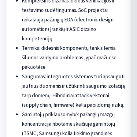
Kompleksinis dizainas: didelis verifikacijos ir
testavimo sudėtingumas. SoC projektai
reikalauja pažangių EDA (electronic design
automation) įrankių ir ASIC dizaino
kompetencijų.
Termika: didesnis komponentų tankis lemia
šilumos valdymo problemas, ypač mažuose
pakuotėse.
Saugumas: integruotos sistemos turi apsaugoti
jautrius duomenis ir užtikrinti saugumo izolaciją
tarp domenų. Hibridiniai attack vektoriai
(supply chain, firmware) kelia papildomą riziką.
Gamintojų priklausomybė: pažangių mazgų
koncentracija ribotame skaičiuje gamintojų
(TSMC, Samsung) kelia tiekimo grandinės