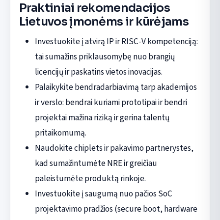
Praktiniai rekomendacijos
Lietuvos įmonėms ir kūrėjams
Investuokite į atvirą IP ir RISC-V kompetenciją:
tai sumažins priklausomybę nuo brangių
licencijų ir paskatins vietos inovacijas.
Palaikykite bendradarbiavimą tarp akademijos
ir verslo: bendrai kuriami prototipai ir bendri
projektai mažina riziką ir gerina talentų
pritaikomumą.
Naudokite chiplets ir pakavimo partnerystes,
kad sumažintumėte NRE ir greičiau
paleistumėte produktą rinkoje.
Investuokite į saugumą nuo pačios SoC
projektavimo pradžios (secure boot, hardware