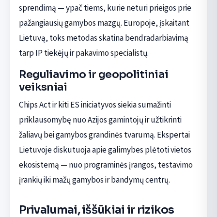
sprendimą — ypač tiems, kurie neturi prieigos prie
pažangiausių gamybos mazgų. Europoje, įskaitant
Lietuvą, toks metodas skatina bendradarbiavimą
tarp IP tiekėjų ir pakavimo specialistų.
Reguliavimo ir geopolitiniai
veiksniai
Chips Act ir kiti ES iniciatyvos siekia sumažinti
priklausomybę nuo Azijos gamintojų ir užtikrinti
žaliavų bei gamybos grandinės tvarumą. Ekspertai
Lietuvoje diskutuoja apie galimybes plėtoti vietos
ekosistemą — nuo programinės įrangos, testavimo
įrankių iki mažų gamybos ir bandymų centrų.
Privalumai, iššūkiai ir rizikos