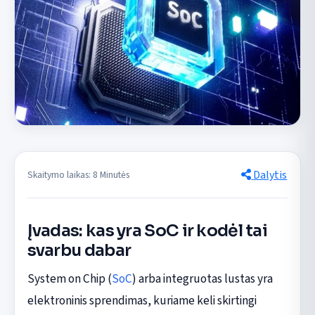
Dalytis
Skaitymo laikas: 8 Minutės
Įvadas: kas yra SoC ir kodėl tai
svarbu dabar
System on Chip (
SoC
) arba integruotas lustas yra
elektroninis sprendimas, kuriame keli skirtingi