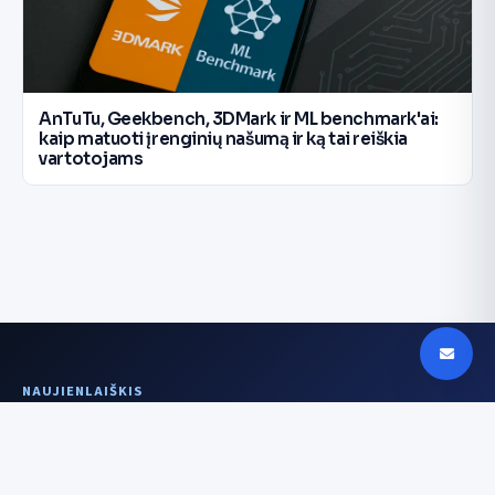
AnTuTu, Geekbench, 3DMark ir ML benchmark'ai:
kaip matuoti įrenginių našumą ir ką tai reiškia
vartotojams
NAUJIENLAIŠKIS
Aiškesnis signalas
kartą per savaitę