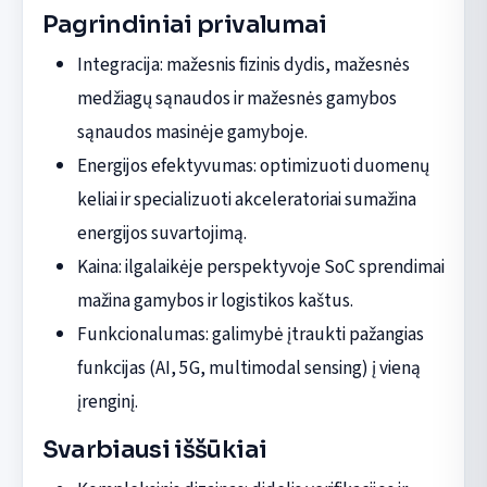
Pagrindiniai privalumai
Integracija: mažesnis fizinis dydis, mažesnės
medžiagų sąnaudos ir mažesnės gamybos
sąnaudos masinėje gamyboje.
Energijos efektyvumas: optimizuoti duomenų
keliai ir specializuoti akceleratoriai sumažina
energijos suvartojimą.
Kaina: ilgalaikėje perspektyvoje SoC sprendimai
mažina gamybos ir logistikos kaštus.
Funkcionalumas: galimybė įtraukti pažangias
funkcijas (AI, 5G, multimodal sensing) į vieną
įrenginį.
Svarbiausi iššūkiai