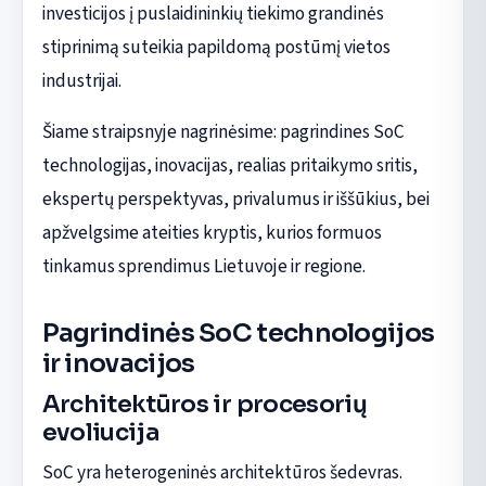
investicijos į puslaidininkių tiekimo grandinės
stiprinimą suteikia papildomą postūmį vietos
industrijai.
Šiame straipsnyje nagrinėsime: pagrindines SoC
technologijas, inovacijas, realias pritaikymo sritis,
ekspertų perspektyvas, privalumus ir iššūkius, bei
apžvelgsime ateities kryptis, kurios formuos
tinkamus sprendimus Lietuvoje ir regione.
Pagrindinės SoC technologijos
ir inovacijos
Architektūros ir procesorių
evoliucija
SoC yra heterogeninės architektūros šedevras.