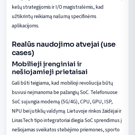
kešų strategijomis ir I/O magistralėmis, kad
užtikrintų reikiamą našumą specifinėms
aplikacijoms.
Realūs naudojimo atvejai (use
cases)
Mobilieji įrenginiai ir
nešiojamieji prietaisai
Gali būti teigiama, kad mobilioji revoliucija būtų
buvusi neįmanoma be pažangių SoC. Telefonuose
SoC sujungia modemą (5G/4G), CPU, GPU, ISP,
NPU bei jutiklių valdymą. Lietuvoje rinkos žaidėjai ir
LinasTech tipo integratoriai diegia SoC sprendimus į
nešiojamas sveikatos stebėjimo priemones, sporto