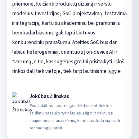
priemonė, keičianti produktų dizainą ir verslo
modelius. Investicijos į SoC projektavimą, testavimą
ir integraciją, kartu su akademiniu bei pramoniniu
bendradarbiavimu, gali tapti Lietuvos
konkurenciniu pranašumu. Ateities SoC bus dar
labiau heterogeniniai, orientuoti į on-device AI ir
tvarumą, o tie, kas sugebės greitai prisitaikyti, išloš
rinkos dalį tiek vietoje, tiek tarptautiniame lygyje.
Jokūbas Žilinskas
Esu Jokūbas – aistringas dirbtinio intelekto ir
žaidimų pasaulio tyrinėtojas. Digin.lt dalinuosi
naujienomis ir analizėmis, kurios padeda suprasti
technologijų ateitį.