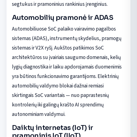
segtukus ir pramoninius rankinius įrenginius.
Automobilių pramonė ir ADAS
Automobiliuose SoC palaiko vairavimo pagalbos
sistemas (ADAS), instrumentų skydelius, pramogų
sistemas ir V2X ryšį. Aukštos patikimos SoC
architektūros su įvairiais saugumo domenais, kelių
lygių diagnostika ir laiku apdorojamais duomenimis
yra būtinos funkcionavimo garantijoms. Elektrinių
automobilių valdymo blokai dažnai remiasi
skirtingais SoC variantais — nuo paprastesnių
kontrolerių iki galingų krašto AI sprendimų
autonominiam valdymui.
Daiktų internetas (IoT) ir
pramoninis IoT (IIoT)