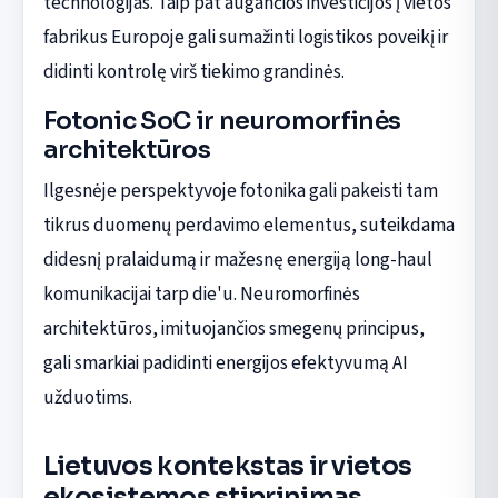
technologijas. Taip pat augančios investicijos į vietos
fabrikus Europoje gali sumažinti logistikos poveikį ir
didinti kontrolę virš tiekimo grandinės.
Fotonic SoC ir neuromorfinės
architektūros
Ilgesnėje perspektyvoje fotonika gali pakeisti tam
tikrus duomenų perdavimo elementus, suteikdama
didesnį pralaidumą ir mažesnę energiją long-haul
komunikacijai tarp die'u. Neuromorfinės
architektūros, imituojančios smegenų principus,
gali smarkiai padidinti energijos efektyvumą AI
užduotims.
Lietuvos kontekstas ir vietos
ekosistemos stiprinimas