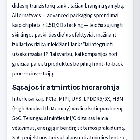
didesnį tranzistorių tankį, tačiau brangina gamybą.
Alternatyvos — advanced packaging sprendimai
kaip chiplets ir 2.5D/3D stacking — leidžia sujungti
skirtingos paskirties die'us efektyviai, mažinant
izoliacijos riziką ir leidžiant lanksčiai integruoti
užsakomąsias IP. Tai svarbu, kai kompanijos nori
greičiau paleisti produktus be pilnų front-to-back
proceso investicijų.
Sąsajos ir atminties hierarchija
Interfeisai kaip PCIe, MIPI, UFS, LPDDR5/5X, HBM
(High Bandwidth Memory) vaidina kritinį vaidmenį
SoC. Teisingas atminties ir I/O dizainas lemia
vėlavimus, energiją ir bendrą sistemos pralaidumą.
SoC projektuos turi subalansuoti atminties lentele,