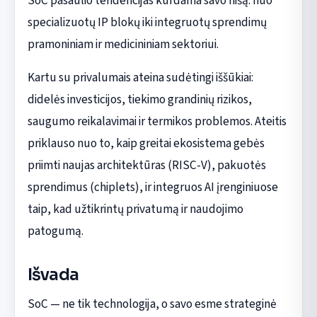
SoC pasaulio tendencijas kurdama savo nišą: nuo
specializuotų IP blokų iki integruotų sprendimų
pramoniniam ir medicininiam sektoriui.
Kartu su privalumais ateina sudėtingi iššūkiai:
didelės investicijos, tiekimo grandinių rizikos,
saugumo reikalavimai ir termikos problemos. Ateitis
priklauso nuo to, kaip greitai ekosistema gebės
priimti naujas architektūras (RISC-V), pakuotės
sprendimus (chiplets), ir integruos AI įrenginiuose
taip, kad užtikrintų privatumą ir naudojimo
patogumą.
Išvada
SoC — ne tik technologija, o savo esme strateginė