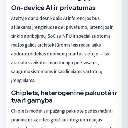
On-device AI ir privatumas
Ateityje dar didesnė dalis AI inferencijos bus
atliekama įrenginiuose dėl privatumo, latencijos ir
tinklo apribojimų. SoC su NPU ir specializuotomis
mažos galios architektūromis leis realiu laiku
apdoroti didelius duomenų srautus vietoje — tai
aktualu sveikatos monitoringo prietaisams,
saugumo sistemoms ir kasdieniams vartotojų
įrenginiams.
Chiplets, heterogeninė pakuotė ir
tvari gamyba
Chiplets modelis ir pažangi pakuote padės mažinti
pradinę riziką ir leis greičiau integruoti naujas