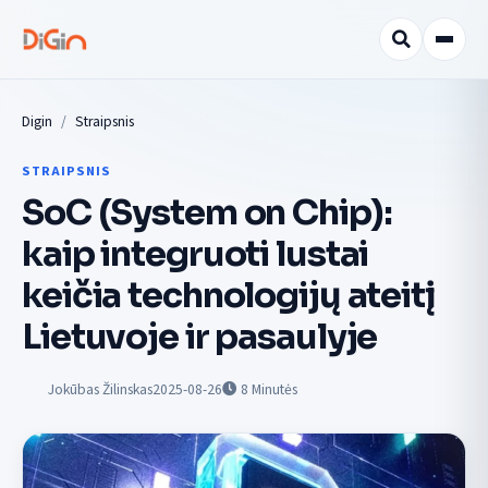
Digin
Straipsnis
STRAIPSNIS
SoC (System on Chip):
kaip integruoti lustai
keičia technologijų ateitį
Lietuvoje ir pasaulyje
Jokūbas Žilinskas
2025-08-26
8
Minutės