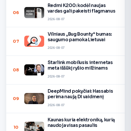
Redmi K200: kodėl naujas
vardas gali pakeisti flagmanus
06
2026-08-07
Vilniaus „Bug Bounty“ bumas:
saugumo pamoka Lietuvai
07
2026-08-07
Starlink mobilusis internetas
meta iššūkį ryšio milžinams
08
2026-08-07
DeepMind pokyčiai: Hassabis
perima naują DI vaidmenį
09
2026-08-07
Kaunas kuria elektroniką, kurią
naudoja visas pasaulis
10