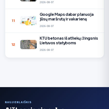
2026-08-07
Google Maps dabar planuoja
jūsų maršrutą ir vakarienę
11
2026-08-07
KTU betonas iš atliekų: žingsnis
Lietuvos statyboms
12
2026-08-07
NAUJIENLAIŠKIS