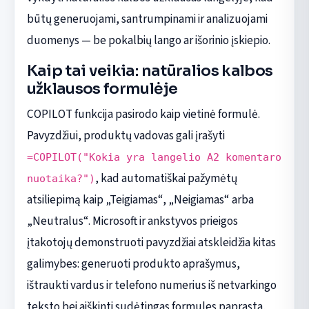
būtų generuojami, santrumpinami ir analizuojami
duomenys — be pokalbių lango ar išorinio įskiepio.
Kaip tai veikia: natūralios kalbos
užklausos formulėje
COPILOT funkcija pasirodo kaip vietinė formulė.
Pavyzdžiui, produktų vadovas gali įrašyti
=COPILOT("Kokia yra langelio A2 komentaro
, kad automatiškai pažymėtų
nuotaika?")
atsiliepimą kaip „Teigiamas“, „Neigiamas“ arba
„Neutralus“. Microsoft ir ankstyvos prieigos
įtakotojų demonstruoti pavyzdžiai atskleidžia kitas
galimybes: generuoti produkto aprašymus,
ištraukti vardus ir telefono numerius iš netvarkingo
teksto bei aiškinti sudėtingas formules paprasta,