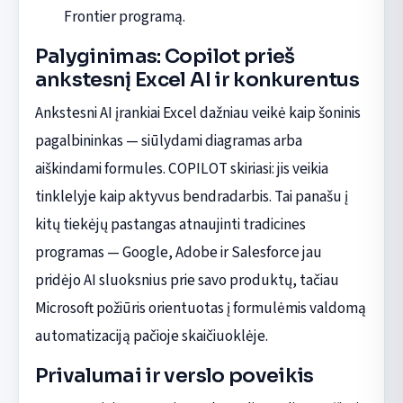
Frontier programą.
Palyginimas: Copilot prieš
ankstesnį Excel AI ir konkurentus
Ankstesni AI įrankiai Excel dažniau veikė kaip šoninis
pagalbininkas — siūlydami diagramas arba
aiškindami formules. COPILOT skiriasi: jis veikia
tinklelyje kaip aktyvus bendradarbis. Tai panašu į
kitų tiekėjų pastangas atnaujinti tradicines
programas — Google, Adobe ir Salesforce jau
pridėjo AI sluoksnius prie savo produktų, tačiau
Microsoft požiūris orientuotas į formulėmis valdomą
automatizaciją pačioje skaičiuoklėje.
Privalumai ir verslo poveikis