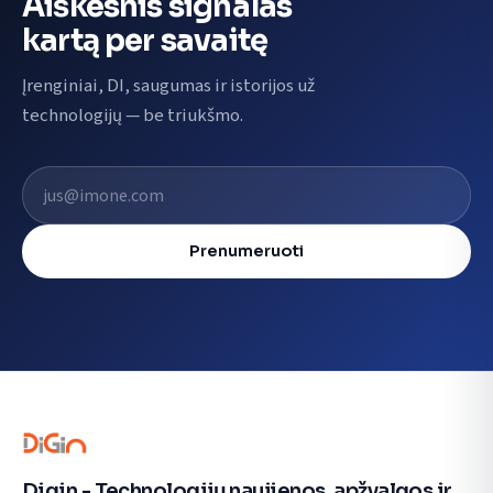
Aiškesnis signalas
kartą per savaitę
Įrenginiai, DI, saugumas ir istorijos už
technologijų — be triukšmo.
El. pašto adresas
Prenumeruoti
Digin - Technologijų naujienos, apžvalgos ir