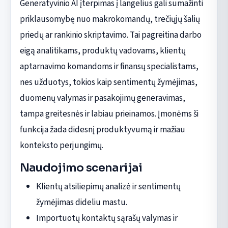
Generatyvinio AI įterpimas į langelius gali sumažinti
priklausomybę nuo makrokomandų, trečiųjų šalių
priedų ar rankinio skriptavimo. Tai pagreitina darbo
eigą analitikams, produktų vadovams, klientų
aptarnavimo komandoms ir finansų specialistams,
nes užduotys, tokios kaip sentimentų žymėjimas,
duomenų valymas ir pasakojimų generavimas,
tampa greitesnės ir labiau prieinamos. Įmonėms ši
funkcija žada didesnį produktyvumą ir mažiau
konteksto perjungimų.
Naudojimo scenarijai
Klientų atsiliepimų analizė ir sentimentų
žymėjimas dideliu mastu.
Importuotų kontaktų sąrašų valymas ir