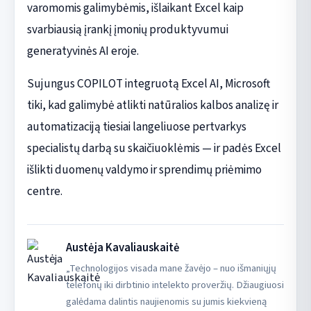
varomomis galimybėmis, išlaikant Excel kaip
svarbiausią įrankį įmonių produktyvumui
generatyvinės AI eroje.
Sujungus COPILOT integruotą Excel AI, Microsoft
tiki, kad galimybė atlikti natūralios kalbos analizę ir
automatizaciją tiesiai langeliuose pertvarkys
specialistų darbą su skaičiuoklėmis — ir padės Excel
išlikti duomenų valdymo ir sprendimų priėmimo
centre.
Austėja Kavaliauskaitė
„Technologijos visada mane žavėjo – nuo išmaniųjų
telefonų iki dirbtinio intelekto proveržių. Džiaugiuosi
galėdama dalintis naujienomis su jumis kiekvieną