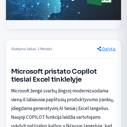
Dalytis
Skaitymo laikas: 2 Minutės
Microsoft pristato Copilot
tiesiai Excel tinklelyje
Microsoft žengė svarbų žingsnį modernizuodama
vieną iš labiausiai paplitusių produktyvumo įrankių,
įdiegdama generatyvinį AI tiesiai į Excel langelius.
Naujoji COPILOT funkcija leidžia vartotojams
vykdyti natūralios kalbos užklausas langelyje, kad