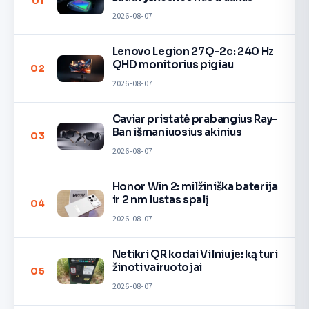
01
2026-08-07
Lenovo Legion 27Q-2c: 240 Hz
QHD monitorius pigiau
02
2026-08-07
Caviar pristatė prabangius Ray-
Ban išmaniuosius akinius
03
2026-08-07
Honor Win 2: milžiniška baterija
ir 2 nm lustas spalį
04
2026-08-07
Netikri QR kodai Vilniuje: ką turi
žinoti vairuotojai
05
2026-08-07