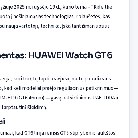
yžiuje 2025 m. rugsėjo 19 d., kurio tema – "Ride the
otą į nešiojamąsias technologijas ir planšetes, kas
su nauja vartotojų technika, įskaitant išmaniuosius
imentas: HUAWEI Watch GT6
riją, kuri turėtų tapti praėjusių metų populiaraus
, kad keli modeliai praėjo reguliacinius patikrinimus —
M-B19 (GT6 46mm) — gavę patvirtinimus UAE TDRA ir
į tarptautinį išleidimą.
ai
kimasi, kad GT6 linija remsis GT5 stiprybėmis: aukštos