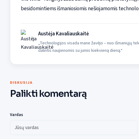
besidomintiems išmaniosiomis nešiojamomis technolog
Austėja Kavaliauskaitė
„Technologijos visada mane žavėjo – nuo išmaniųjų tele
dalintis naujienomis su jumis kiekvieną dieną.“
DISKUSIJA
Palikti komentarą
Vardas