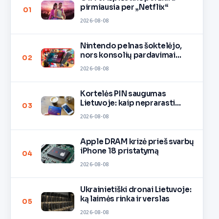
pirmiausia per „Netflix“
01
2026-08-08
Nintendo pelnas šoktelėjo,
nors konsolių pardavimai
02
lėtėja
2026-08-08
Kortelės PIN saugumas
Lietuvoje: kaip neprarasti
03
pinigų
2026-08-08
Apple DRAM krizė prieš svarbų
iPhone 18 pristatymą
04
2026-08-08
Ukrainietiški dronai Lietuvoje:
ką laimės rinka ir verslas
05
2026-08-08