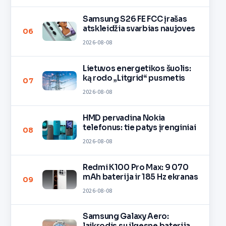
Samsung S26 FE FCC įrašas
atskleidžia svarbias naujoves
06
2026-08-08
Lietuvos energetikos šuolis:
ką rodo „Litgrid“ pusmetis
07
2026-08-08
HMD pervadina Nokia
telefonus: tie patys įrenginiai
08
2026-08-08
Redmi K100 Pro Max: 9 070
mAh baterija ir 185 Hz ekranas
09
2026-08-08
Samsung Galaxy Aero:
laikrodis su ilgesne baterija