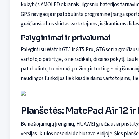
kokybės AMOLED ekranais, ilgesniu baterijos tarnavimo 
GPS navigacija ir patobulinta programine įranga spo
greičiausiai bus skirtas vartotojams, ieškantiems did
Palyginimai ir privalumai
Palyginti su Watch GT5 ir GT5 Pro, GT6 serija greičiausia
vartotojo patirtyje, o ne radikalų dizaino pokytį. La
patobulintų treniruočių režimų ir turtingesnių išmanioj
naudingos funkcijos tiek kasdieniams vartotojams, ti
Planšetės: MatePad Air 12 ir
Be nešiojamųjų įrenginių, HUAWEI greičiausiai pristat
versijas, kurios neseniai debiutavo Kinijoje. Šios plan