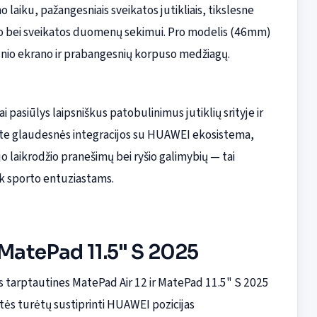
laiku, pažangesniais sveikatos jutikliais, tikslesne
rto bei sveikatos duomenų sekimui. Pro modelis (46mm)
esnio ekrano ir prabangesnių korpuso medžiagų.
i pasiūlys laipsniškus patobulinimus jutiklių srityje ir
ukite glaudesnės integracijos su HUAWEI ekosistema,
o laikrodžio pranešimų bei ryšio galimybių — tai
ek sporto entuziastams.
 MatePad 11.5" S 2025
ys tarptautines MatePad Air 12 ir MatePad 11.5" S 2025
šetės turėtų sustiprinti HUAWEI pozicijas