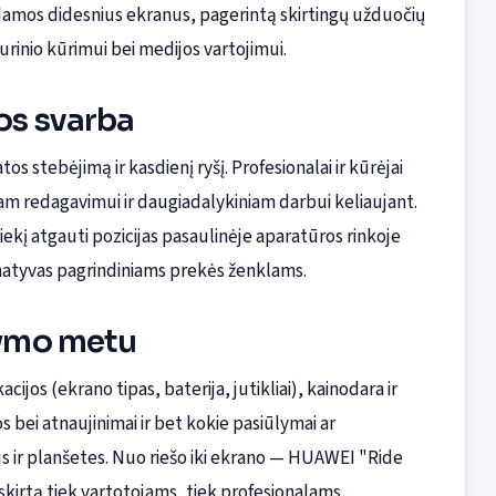
amos didesnius ekranus, pagerintą skirtingų užduočių
inio kūrimui bei medijos vartojimui.
os svarba
os stebėjimą ir kasdienį ryšį. Profesionalai ir kūrėjai
m redagavimui ir daugiadalykiniam darbui keliaujant.
ekį atgauti pozicijas pasaulinėje aparatūros rinkoje
ernatyvas pagrindiniams prekės ženklams.
atymo metu
acijos (ekrano tipas, baterija, jutikliai), kainodara ir
 bei atnaujinimai ir bet kokie pasiūlymai ar
s ir planšetes. Nuo riešo iki ekrano — HUAWEI "Ride
kirtą tiek vartotojams, tiek profesionalams,