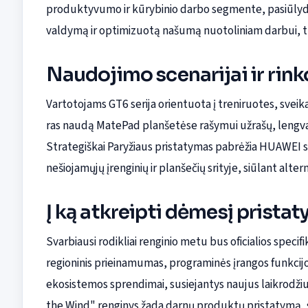
produktyvumo ir kūrybinio darbo segmente, pasiūlyd
valdymą ir optimizuotą našumą nuotoliniam darbui, tur
Naudojimo scenarijai ir rink
Vartotojams GT6 serija orientuota į treniruotes, sveikat
ras naudą MatePad planšetėse rašymui užrašų, lengva
Strategiškai Paryžiaus pristatymas pabrėžia HUAWEI si
nešiojamųjų įrenginių ir planšečių srityje, siūlant alt
Į ką atkreipti dėmesį prist
Svarbiausi rodikliai renginio metu bus oficialios specifik
regioninis prieinamumas, programinės įrangos funkcijos
ekosistemos sprendimai, susiejantys naujus laikrodžiu
the Wind" renginys žada darnų produktų pristatymą, s