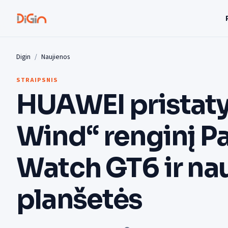
Digin
Naujienos
STRAIPSNIS
HUAWEI pristaty
Wind“ renginį Pa
Watch GT6 ir na
planšetės