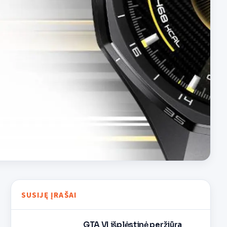
SUSIJĘ ĮRAŠAI
GTA VI išplėstinė peržiūra