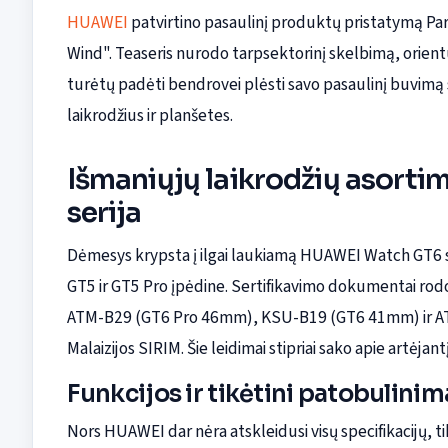
HUAWEI
patvirtino pasaulinį produktų pristatymą Par
Wind". Teaseris nurodo tarpsektorinį skelbimą, orientu
turėtų padėti bendrovei plėsti savo pasaulinį buvimą 
laikrodžius ir planšetes.
Išmaniųjų laikrodžių asort
serija
Dėmesys krypsta į ilgai laukiamą HUAWEI Watch GT6 se
GT5 ir GT5 Pro įpėdine. Sertifikavimo dokumentai rodo
ATM-B29 (GT6 Pro 46mm), KSU-B19 (GT6 41mm) ir AT
Malaizijos SIRIM. Šie leidimai stipriai sako apie artėjant
Funkcijos ir tikėtini patobulinim
Nors HUAWEI dar nėra atskleidusi visų specifikacijų, ti