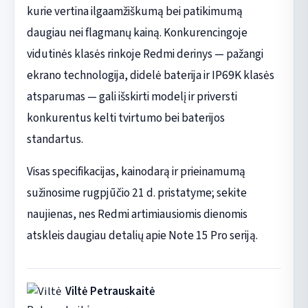
kurie vertina ilgaamžiškumą bei patikimumą
daugiau nei flagmanų kainą. Konkurencingoje
vidutinės klasės rinkoje Redmi derinys — pažangi
ekrano technologija, didelė baterija ir IP69K klasės
atsparumas — gali išskirti modelį ir priversti
konkurentus kelti tvirtumo bei baterijos
standartus.
Visas specifikacijas, kainodarą ir prieinamumą
sužinosime rugpjūčio 21 d. pristatyme; sekite
naujienas, nes Redmi artimiausiomis dienomis
atskleis daugiau detalių apie Note 15 Pro seriją.
Viltė Petrauskaitė