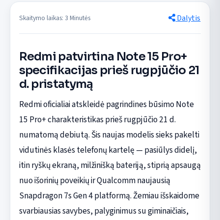
Dalytis
Skaitymo laikas: 3 Minutės
Redmi patvirtina Note 15 Pro+
specifikacijas prieš rugpjūčio 21
d. pristatymą
Redmi oficialiai atskleidė pagrindines būsimo Note
15 Pro+ charakteristikas prieš rugpjūčio 21 d.
numatomą debiutą. Šis naujas modelis sieks pakelti
vidutinės klasės telefonų kartelę — pasiūlys didelį,
itin ryškų ekraną, milžinišką bateriją, stiprią apsaugą
nuo išorinių poveikių ir Qualcomm naujausią
Snapdragon 7s Gen 4 platformą. Žemiau išskaidome
svarbiausias savybes, palyginimus su giminaičiais,