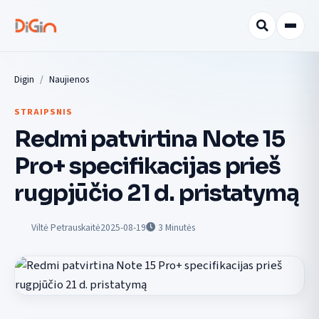
Digin
Naujienos
STRAIPSNIS
Redmi patvirtina Note 15
Pro+ specifikacijas prieš
rugpjūčio 21 d. pristatymą
Viltė Petrauskaitė
2025-08-19
3
Minutės