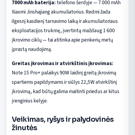
7000 mAh baterija:
telefono šerdyje — 7 000 mAh
Xiaomi Jinshajiang akumuliatorius. Redmi žada
ilgesnį kasdienį tarnavimo laiką ir akumuliatoriaus
eksploatacijos trukmę, įvertintą maždaug 1 600
įkrovimo ciklų — tai atitinka apie penkerių metų
įprastą naudojimą.
Greitas įkrovimas ir atvirkštinis įkrovimas:
Note 15 Pro+ palaikys 90W laidinį greitą įkrovimą
spartiems papildymams ir siūlys 22,5W atvirkštinį
įkrovimą, kad būtų galima maitinti priedus ar kitus
įrenginius kelyje.
Veikimas, ryšys ir palydovinės
žinutės