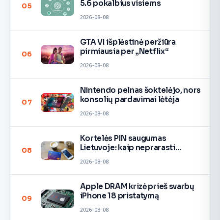
5.6 pokalbius visiems
05
2026-08-08
GTA VI išplėstinė peržiūra
pirmiausia per „Netflix“
06
2026-08-08
Nintendo pelnas šoktelėjo, nors
konsolių pardavimai lėtėja
07
2026-08-08
Kortelės PIN saugumas
Lietuvoje: kaip neprarasti
08
pinigų
2026-08-08
Apple DRAM krizė prieš svarbų
iPhone 18 pristatymą
09
2026-08-08