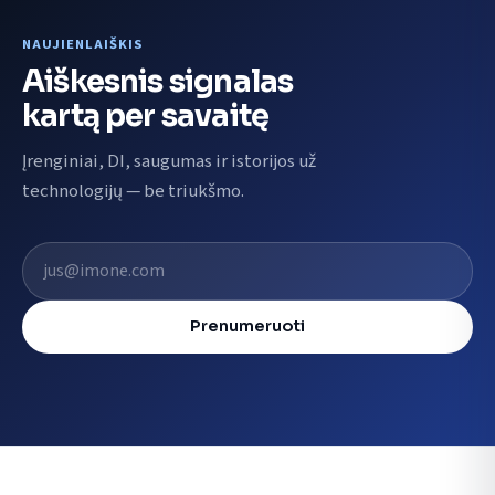
NAUJIENLAIŠKIS
Aiškesnis signalas
kartą per savaitę
Įrenginiai, DI, saugumas ir istorijos už
technologijų — be triukšmo.
El. pašto adresas
Prenumeruoti