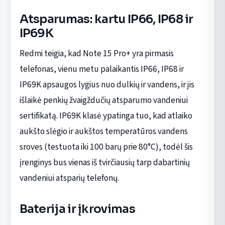
Atsparumas: kartu IP66, IP68 ir
IP69K
Redmi teigia, kad Note 15 Pro+ yra pirmasis
telefonas, vienu metu palaikantis IP66, IP68 ir
IP69K apsaugos lygius nuo dulkių ir vandens, ir jis
išlaikė penkių žvaigždučių atsparumo vandeniui
sertifikatą. IP69K klasė ypatinga tuo, kad atlaiko
aukšto slėgio ir aukštos temperatūros vandens
sroves (testuota iki 100 barų prie 80°C), todėl šis
įrenginys bus vienas iš tvirčiausių tarp dabartinių
vandeniui atsparių telefonų.
Baterija ir įkrovimas