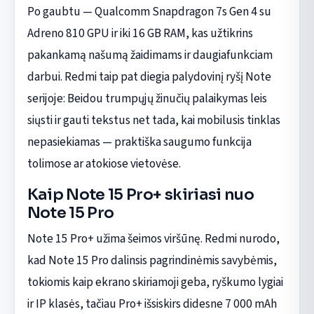
Po gaubtu — Qualcomm Snapdragon 7s Gen 4 su
Adreno 810 GPU ir iki 16 GB RAM, kas užtikrins
pakankamą našumą žaidimams ir daugiafunkciam
darbui. Redmi taip pat diegia palydovinį ryšį Note
serijoje: Beidou trumpųjų žinučių palaikymas leis
siųsti ir gauti tekstus net tada, kai mobilusis tinklas
nepasiekiamas — praktiška saugumo funkcija
tolimose ar atokiose vietovėse.
Kaip Note 15 Pro+ skiriasi nuo
Note 15 Pro
Note 15 Pro+ užima šeimos viršūnę. Redmi nurodo,
kad Note 15 Pro dalinsis pagrindinėmis savybėmis,
tokiomis kaip ekrano skiriamoji geba, ryškumo lygiai
ir IP klasės, tačiau Pro+ išsiskirs didesne 7 000 mAh