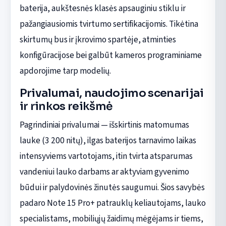
baterija, aukštesnės klasės apsauginiu stiklu ir
pažangiausiomis tvirtumo sertifikacijomis. Tikėtina
skirtumų bus ir įkrovimo spartėje, atminties
konfigūracijose bei galbūt kameros programiniame
apdorojime tarp modelių.
Privalumai, naudojimo scenarijai
ir rinkos reikšmė
Pagrindiniai privalumai — išskirtinis matomumas
lauke (3 200 nitų), ilgas baterijos tarnavimo laikas
intensyviems vartotojams, itin tvirta atsparumas
vandeniui lauko darbams ar aktyviam gyvenimo
būdui ir palydovinės žinutės saugumui. Šios savybės
padaro Note 15 Pro+ patrauklų keliautojams, lauko
specialistams, mobiliųjų žaidimų mėgėjams ir tiems,