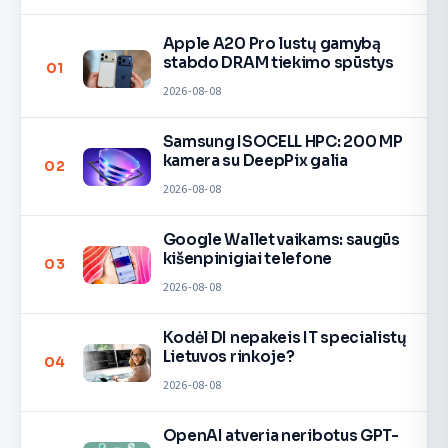
Apple A20 Pro lustų gamybą
stabdo DRAM tiekimo spūstys
01
2026-08-08
Samsung ISOCELL HPC: 200 MP
kamera su DeepPix galia
02
2026-08-08
Google Wallet vaikams: saugūs
kišenpinigiai telefone
03
2026-08-08
Kodėl DI nepakeis IT specialistų
Lietuvos rinkoje?
04
2026-08-08
OpenAI atveria neribotus GPT-