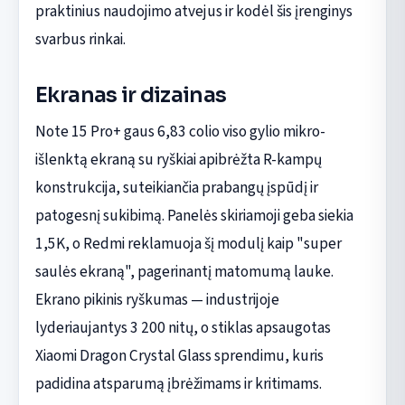
praktinius naudojimo atvejus ir kodėl šis įrenginys
svarbus rinkai.
Ekranas ir dizainas
Note 15 Pro+ gaus 6,83 colio viso gylio mikro-
išlenktą ekraną su ryškiai apibrėžta R-kampų
konstrukcija, suteikiančia prabangų įspūdį ir
patogesnį sukibimą. Panelės skiriamoji geba siekia
1,5K, o Redmi reklamuoja šį modulį kaip "super
saulės ekraną", pagerinantį matomumą lauke.
Ekrano pikinis ryškumas — industrijoje
lyderiaujantys 3 200 nitų, o stiklas apsaugotas
Xiaomi Dragon Crystal Glass sprendimu, kuris
padidina atsparumą įbrėžimams ir kritimams.