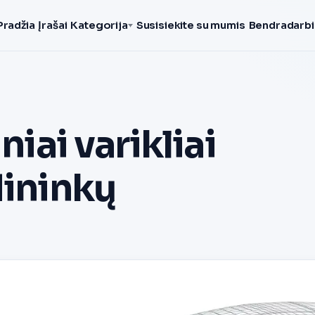
Pradžia
Įrašai
Kategorija
Susisiekite su mumis
Bendradarbi
niai varikliai
dininkų