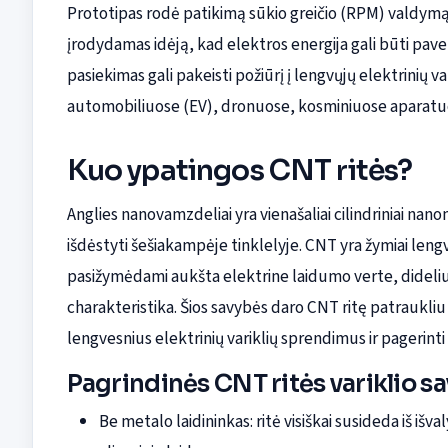
Prototipas rodė patikimą sūkio greičio (RPM) valdymą
įrodydamas idėją, kad elektros energija gali būti paver
pasiekimas gali pakeisti požiūrį į lengvųjų elektrinių 
automobiliuose (EV), dronuose, kosminiuose aparatuos
Kuo ypatingos CNT ritės?
Anglies nanovamzdeliai yra vienašaliai cilindriniai nan
išdėstyti šešiakampėje tinklelyje. CNT yra žymiai leng
pasižymėdami aukšta elektrine laidumo verte, dideli
charakteristika. Šios savybės daro CNT ritę patraukliu 
lengvesnius elektrinių variklių sprendimus ir pagerint
Pagrindinės CNT ritės variklio s
Be metalo laidininkas: ritė visiškai susideda iš iš