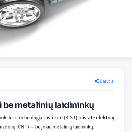
Dalytis
ai be metalinių laidininkų
slo ir technologijų institute (KIST) pristatė elektrinį
amzdelių (CNT) — be jokių metalinių laidininkų.