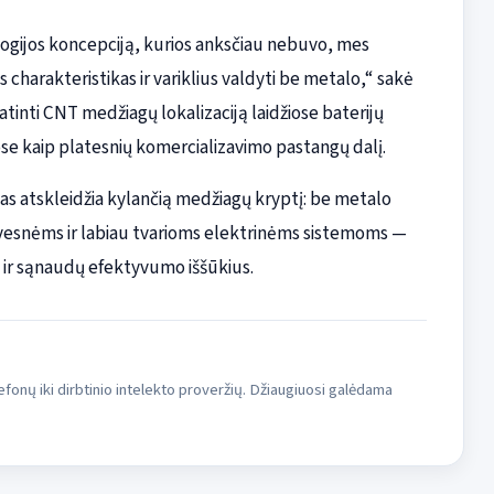
ogijos koncepciją, kurios anksčiau nebuvo, mes
charakteristikas ir variklius valdyti be metalo,“ sakė
inti CNT medžiagų lokalizaciją laidžiose baterijų
ose kaip platesnių komercializavimo pastangų dalį.
as atskleidžia kylančią medžiagų kryptį: be metalo
tyvesnėms ir labiau tvarioms elektrinėms sistemoms —
 ir sąnaudų efektyvumo iššūkius.
fonų iki dirbtinio intelekto proveržių. Džiaugiuosi galėdama