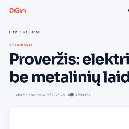
Digin
Naujienos
STRAIPSNIS
Proveržis: elektri
be metalinių lai
Austėja Kavaliauskaitė
2025-08-18
3
Minutės