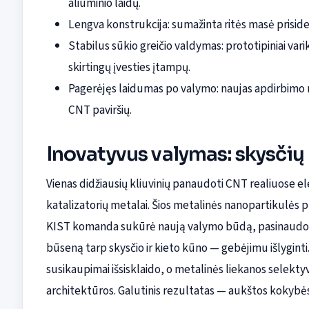
aliuminio laidų.
Lengva konstrukcija: sumažinta ritės masė prisided
Stabilus sūkio greičio valdymas: prototipiniai v
skirtingų įvesties įtampų.
Pagerėjęs laidumas po valymo: naujas apdirbimo 
CNT paviršių.
Inovatyvus valymas: skysčių 
Vienas didžiausių kliuvinių panaudoti CNT realiuose
katalizatorių metalai. Šios metalinės nanopartikulės pri
KIST komanda sukūrė naują valymo būdą, pasinaudoda
būseną tarp skysčio ir kieto kūno — gebėjimu išlyginti.
susikaupimai išsisklaido, o metalinės liekanos selekt
architektūros. Galutinis rezultatas — aukštos kokybė