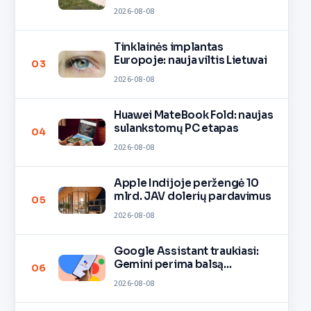
2026-08-08
Tinklainės implantas
Europoje: nauja viltis Lietuvai
03
2026-08-08
Huawei MateBook Fold: naujas
sulankstomų PC etapas
04
2026-08-08
Apple Indijoje peržengė 10
mlrd. JAV dolerių pardavimus
05
2026-08-08
Google Assistant traukiasi:
Gemini perima balsą
06
įrenginiuose
2026-08-08