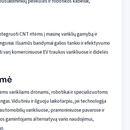
uslaidininkių pelikulės ir robotikos kabeliai,
integruoti CNT ritėms į masinę variklių gamybą ir
 žingsniai. Išsamūs bandymai galios tankio ir efektyvumo
ti varį komerciniuose EV traukos varikliuose ir didelės
kšmė
ems varikliams dronams, robotikai ir specializuotoms
as. Vidutiniu ir ilguoju laikotarpiu, jei technologija
ių automobilių varikliuose, pramoniniuose pavarose ir
os gamintojams alternatyvą vario naudojimui,
o.