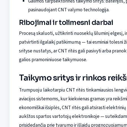
Galimos tarpsektorinės taikymo sritys: baterijos, p
pasinaudojant CNT valymo technologija.
Ribojimai ir tolimesni darbai
Procesą skaluoti, užtikrinti nuoseklų šiluminį elgesį, 
patvirtinti ilgalaikį patikimumą — tai esminiai tolesni
srityse nustatys, ar CNT ritės gali pasivyti arba pranok
galios pramoniniuose taikymuose.
Taikymo sritys ir rinkos rei
Trumpuoju laikotarpiu CNT ritės tinkamiausios lengvi
aviacijos sistemoms, kur kiekvienas gramas yra reikšming
ekonomiškai išsiplės, CNT ritės gali atsirasti elektrin
aukštos spartos vartotojų elektronikoje — suteikdam
prisidedančią prie tvarumo ir išlaidų prognozuojamum