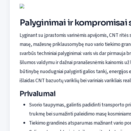
Palyginimai ir kompromisai 
Lyginant su įprastomis varinėmis apvijomis, CNT ritė
masę, mažesnę priklausomybę nuo vario tiekimo grandin
svarbūs techniniai palyginimai: varis vis dar pirmauja
šilumos valdymu ir dažnai pranašesnėmis kainomis už l
būtinybę nuodugniai palyginti galios tankį, energijos
išlaidas CNT bazuotų variklių bei variniais varikliais re
Privalumai
Svorio taupymas, galintis padidinti transporto 
trukmę bei sumažinti paleidimo masę kosminiam
Tiekimo grandinės atsparumas mažinant vario poreik