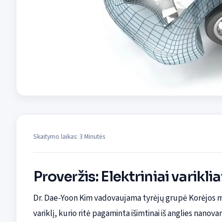
Skaitymo laikas: 3 Minutės
Proveržis: Elektriniai varikli
Dr. Dae-Yoon Kim vadovaujama tyrėjų grupė Korėjos mok
variklį, kurio ritė pagaminta išimtinai iš anglies nanov