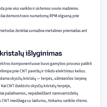
a prie viso variklio ir sistemos svorio mažinimo.
arikliai demonstravo numatomą RPM elgseną prie
metodas ženkliai sumažina metalines priemaišas ant
kristalų išlyginimas
 elektros komponentuose buvo gamybos proceso palikti
limpa prie CNT paviršių ir trikdo elektrinius kelius.
ma skysčių kristalų — terpės, užimiančios tarpinę
 Kai CNT išsidėsto skysčių kristalų terpėje,
yviai pašalinamos, nepažeidžiant nanovamzdelių
s CNT medžiaga su laidumu, tinkamu variklio ritėms.