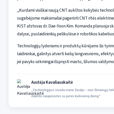
„Kurdami visiškai naują CNT aukštos kokybės technol
sugebėjome maksimaliai pagerinti CNT ritės elektrines 
KIST atstovas dr. Dae-Yoon Kim. Komanda planuoja skat
dalyse, puslaidininkių pelikulėse ir robotikos kabeliu
Technologijų lyderiams ir produktų kūrėjams šis tyrim
laidininkai, galintys atverti kelią lengvesnėms, efek
jei pavyks sėkmingai išspręsti masto, šilumos valdymo
Austėja Kavaliauskaitė
„Technologijos visada mane žavėjo – nuo išmaniųjų tele
dalintis naujienomis su jumis kiekvieną dieną.“