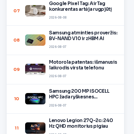
Google Pixel Tag: AirTag
konkurentas artėja rugpjūtį
07
2026-08-08
Samsung atminties proveržis:
BV-NAND V10 ir zHBM AI
08
2026-08-07
Motorola patentas: išmanusis
laikrodis virsta telefonu
09
2026-08-07
Samsung 200 MP ISOCELL
HPC žada ryškesnes
10
nuotraukas
2026-08-07
Lenovo Legion 27Q-2c: 240
Hz QHD monitorius pigiau
11