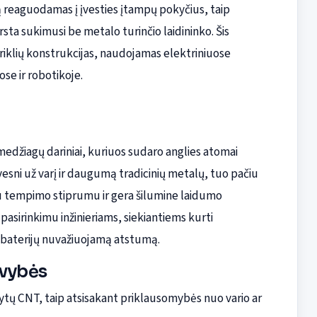
 reaguodamas į įvesties įtampų pokyčius, taip
sta sukimusi be metalo turinčio laidininko. Šis
variklių konstrukcijas, naudojamas elektriniuose
e ir robotikoje.
omedžiagų dariniai, kuriuos sudaro anglies atomai
vesni už varį ir daugumą tradicinių metalų, tuo pačiu
u tempimo stiprumu ir gera šilumine laidumo
pasirinkimu inžinieriams, siekiantiems kurti
i baterijų nuvažiuojamą atstumą.
avybės
valytų CNT, taip atsisakant priklausomybės nuo vario ar