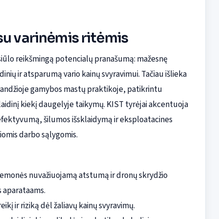
su varinėmis ritėmis
s siūlo reikšmingą potencialų pranašumą: mažesnę
ių ir atsparumą vario kainų svyravimui. Tačiau išlieka
 brandžioje gamybos mastų praktikoje, patikrintu
aidinį kiekį daugelyje taikymų. KIST tyrėjai akcentuoja
 efektyvumą, šilumos išsklaidymą ir eksploatacines
aliomis darbo sąlygomis.
priemonės nuvažiuojamą atstumą ir dronų skrydžio
s aparataams.
į ir riziką dėl žaliavų kainų svyravimų.