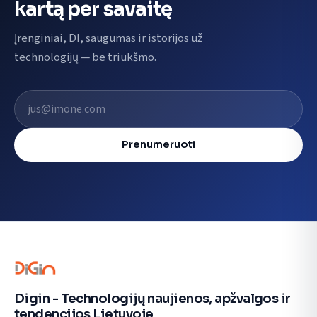
kartą per savaitę
Įrenginiai, DI, saugumas ir istorijos už
technologijų — be triukšmo.
El. pašto adresas
Prenumeruoti
Digin - Technologijų naujienos, apžvalgos ir
tendencijos Lietuvoje