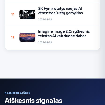
SK Hynix statys naujas AI
atminties lustų gamyklas
11
2026-08-09
Imagine Image 2.0: ryškesnis
tekstas AI vaizduose dabar
12
2026-08-09
NAUJIENLAIŠKIS
Aiškesnis signalas