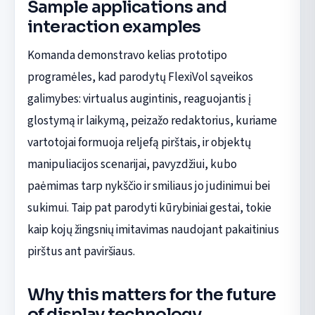
Sample applications and
interaction examples
Komanda demonstravo kelias prototipo
programėles, kad parodytų FlexiVol sąveikos
galimybes: virtualus augintinis, reaguojantis į
glostymą ir laikymą, peizažo redaktorius, kuriame
vartotojai formuoja reljefą pirštais, ir objektų
manipuliacijos scenarijai, pavyzdžiui, kubo
paėmimas tarp nykščio ir smiliaus jo judinimui bei
sukimui. Taip pat parodyti kūrybiniai gestai, tokie
kaip kojų žingsnių imitavimas naudojant pakaitinius
pirštus ant paviršiaus.
Why this matters for the future
of display technology