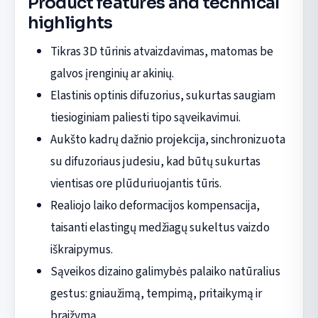
Product features and technical
highlights
Tikras 3D tūrinis atvaizdavimas, matomas be
galvos įrenginių ar akinių.
Elastinis optinis difuzorius, sukurtas saugiam
tiesioginiam paliesti tipo sąveikavimui.
Aukšto kadrų dažnio projekcija, sinchronizuota
su difuzoriaus judesiu, kad būtų sukurtas
vientisas ore plūduriuojantis tūris.
Realiojo laiko deformacijos kompensacija,
taisanti elastingų medžiagų sukeltus vaizdo
iškraipymus.
Sąveikos dizaino galimybės palaiko natūralius
gestus: gniaužimą, tempimą, pritaikymą ir
braižymą.