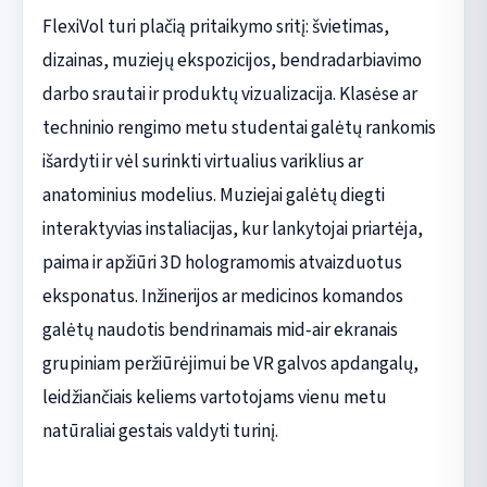
FlexiVol turi plačią pritaikymo sritį: švietimas,
dizainas, muziejų ekspozicijos, bendradarbiavimo
darbo srautai ir produktų vizualizacija. Klasėse ar
techninio rengimo metu studentai galėtų rankomis
išardyti ir vėl surinkti virtualius variklius ar
anatominius modelius. Muziejai galėtų diegti
interaktyvias instaliacijas, kur lankytojai priartėja,
paima ir apžiūri 3D hologramomis atvaizduotus
eksponatus. Inžinerijos ar medicinos komandos
galėtų naudotis bendrinamais mid‑air ekranais
grupiniam peržiūrėjimui be VR galvos apdangalų,
leidžiančiais keliems vartotojams vienu metu
natūraliai gestais valdyti turinį.