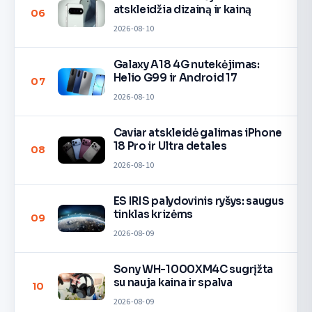
atskleidžia dizainą ir kainą
06
2026-08-10
Galaxy A18 4G nutekėjimas:
Helio G99 ir Android 17
07
2026-08-10
Caviar atskleidė galimas iPhone
18 Pro ir Ultra detales
08
2026-08-10
ES IRIS palydovinis ryšys: saugus
tinklas krizėms
09
2026-08-09
Sony WH-1000XM4C sugrįžta
su nauja kaina ir spalva
10
2026-08-09