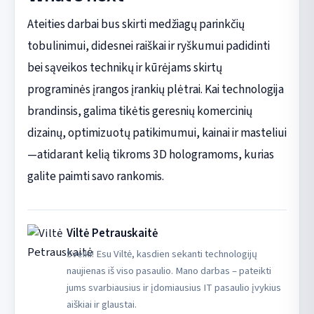
Ateities darbai bus skirti medžiagų parinkčių
tobulinimui, didesnei raiškai ir ryškumui padidinti
bei sąveikos technikų ir kūrėjams skirtų
programinės įrangos įrankių plėtrai. Kai technologija
brandinsis, galima tikėtis geresnių komercinių
dizainų, optimizuotų patikimumui, kainai ir masteliui
—atidarant kelią tikroms 3D hologramoms, kurias
galite paimti savo rankomis.
Viltė Petrauskaitė
Sveiki! Esu Viltė, kasdien sekanti technologijų
naujienas iš viso pasaulio. Mano darbas – pateikti
jums svarbiausius ir įdomiausius IT pasaulio įvykius
aiškiai ir glaustai.