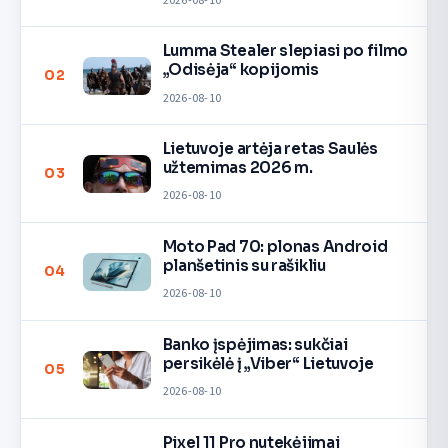
2026-08-10
Lumma Stealer slepiasi po filmo
„Odisėja“ kopijomis
02
2026-08-10
Lietuvoje artėja retas Saulės
užtemimas 2026 m.
03
2026-08-10
Moto Pad 70: plonas Android
planšetinis su rašikliu
04
2026-08-10
Banko įspėjimas: sukčiai
persikėlė į „Viber“ Lietuvoje
05
2026-08-10
Pixel 11 Pro nutekėjimai