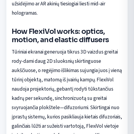
užsidėjimo ar AR akinių tiesiogiai liesti mid‑air
hologramas.
How FlexiVol works: optics,
motion, and elastic diffusers
Tūriniai ekranai generuoja tikrus 3D vaizdus greitai
rody-dami daug 2D sluoksnių skirtinguose
aukščiuose, o regėjimo išlikimas sujungia juos į vieną
tūrinį objektą, matomą iš įvairių kampų. FlexiVol
naudoja projektorių, gebantį rodyti tūkstančius
kadrų per sekundę, sinchronizuotą su greitai
svyruojančia plokštele—difuzoriumi. Skirtingai nuo
įprastų sistemų, kurios pasikliauja kietais difuzoriais,
galinčiais lūžti ar sužeisti vartotoją, FlexiVol vietoje