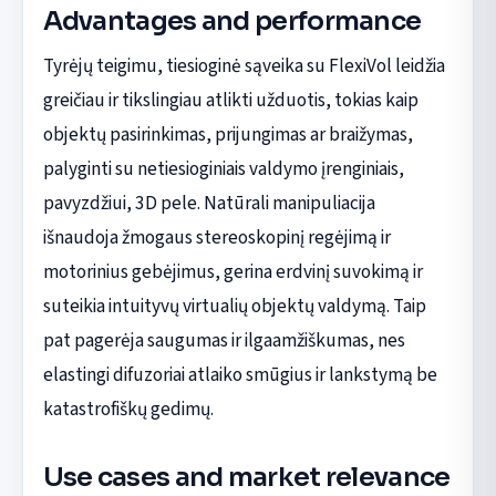
Advantages and performance
Tyrėjų teigimu, tiesioginė sąveika su FlexiVol leidžia
greičiau ir tikslingiau atlikti užduotis, tokias kaip
objektų pasirinkimas, prijungimas ar braižymas,
palyginti su netiesioginiais valdymo įrenginiais,
pavyzdžiui, 3D pele. Natūrali manipuliacija
išnaudoja žmogaus stereoskopinį regėjimą ir
motorinius gebėjimus, gerina erdvinį suvokimą ir
suteikia intuityvų virtualių objektų valdymą. Taip
pat pagerėja saugumas ir ilgaamžiškumas, nes
elastingi difuzoriai atlaiko smūgius ir lankstymą be
katastrofiškų gedimų.
Use cases and market relevance