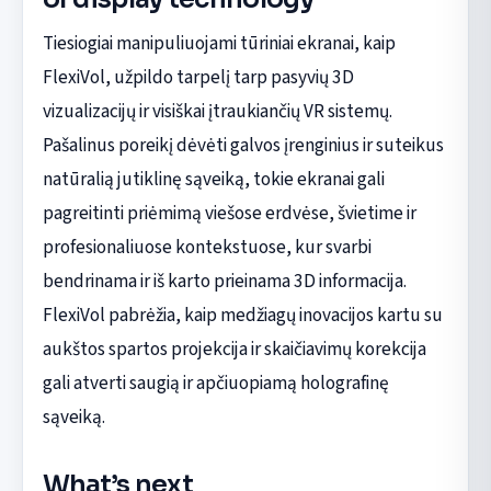
Tiesiogiai manipuliuojami tūriniai ekranai, kaip
FlexiVol, užpildo tarpelį tarp pasyvių 3D
vizualizacijų ir visiškai įtraukiančių VR sistemų.
Pašalinus poreikį dėvėti galvos įrenginius ir suteikus
natūralią jutiklinę sąveiką, tokie ekranai gali
pagreitinti priėmimą viešose erdvėse, švietime ir
profesionaliuose kontekstuose, kur svarbi
bendrinama ir iš karto prieinama 3D informacija.
FlexiVol pabrėžia, kaip medžiagų inovacijos kartu su
aukštos spartos projekcija ir skaičiavimų korekcija
gali atverti saugią ir apčiuopiamą holografinę
sąveiką.
What’s next