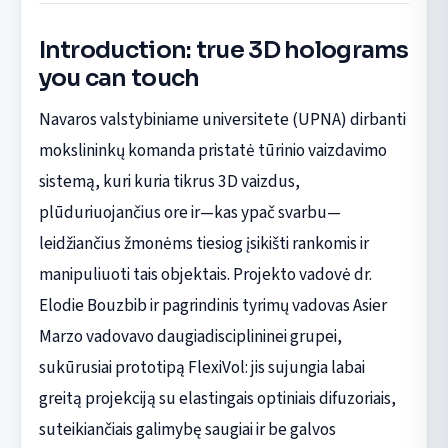
Introduction: true 3D holograms
you can touch
Navaros valstybiniame universitete (UPNA) dirbanti
mokslininkų komanda pristatė tūrinio vaizdavimo
sistemą, kuri kuria tikrus 3D vaizdus,
plūduriuojančius ore ir—kas ypač svarbu—
leidžiančius žmonėms tiesiog įsikišti rankomis ir
manipuliuoti tais objektais. Projekto vadovė dr.
Elodie Bouzbib ir pagrindinis tyrimų vadovas Asier
Marzo vadovavo daugiadisciplininei grupei,
sukūrusiai prototipą FlexiVol: jis sujungia labai
greitą projekciją su elastingais optiniais difuzoriais,
suteikiančiais galimybę saugiai ir be galvos