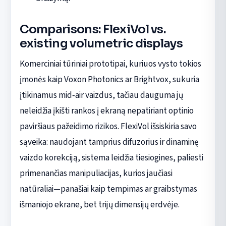
Comparisons: FlexiVol vs.
existing volumetric displays
Komerciniai tūriniai prototipai, kuriuos vysto tokios
įmonės kaip Voxon Photonics ar Brightvox, sukuria
įtikinamus mid‑air vaizdus, tačiau dauguma jų
neleidžia įkišti rankos į ekraną nepatiriant optinio
paviršiaus pažeidimo rizikos. FlexiVol išsiskiria savo
sąveika: naudojant tamprius difuzorius ir dinaminę
vaizdo korekciją, sistema leidžia tiesiogines, paliesti
primenančias manipuliacijas, kurios jaučiasi
natūraliai—panašiai kaip tempimas ar graibstymas
išmaniojo ekrane, bet trijų dimensijų erdvėje.