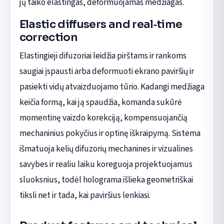
jų taiko elastingas, deformuojamas medžiagas.
Elastic diffusers and real‑time
correction
Elastingieji difuzoriai leidžia pirštams ir rankoms
saugiai įspausti arba deformuoti ekrano paviršių ir
pasiekti vidų atvaizduojamo tūrio. Kadangi medžiaga
keičia formą, kai ją spaudžia, komanda sukūrė
momentinę vaizdo korekciją, kompensuojančią
mechaninius pokyčius ir optinę iškraipymą. Sistema
išmatuoja kelių difuzorių mechanines ir vizualines
savybes ir realiu laiku koreguoja projektuojamus
sluoksnius, todėl holograma išlieka geometriškai
tiksli net ir tada, kai paviršius lenkiasi.