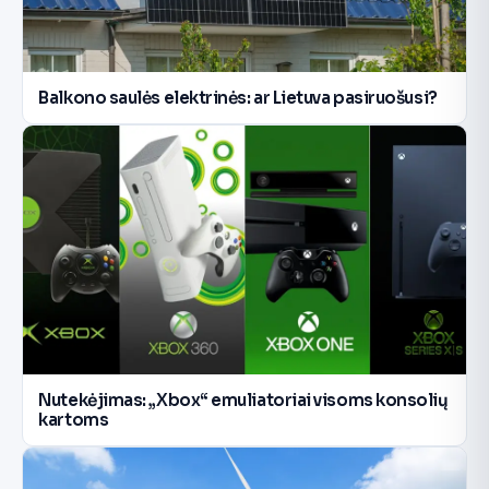
Balkono saulės elektrinės: ar Lietuva pasiruošusi?
Nutekėjimas: „Xbox“ emuliatoriai visoms konsolių
kartoms