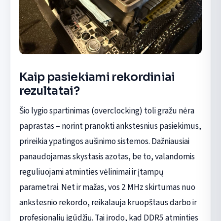
Kaip pasiekiami rekordiniai
rezultatai?
Šio lygio spartinimas (overclocking) toli gražu nėra
paprastas – norint pranokti ankstesnius pasiekimus,
prireikia ypatingos aušinimo sistemos. Dažniausiai
panaudojamas skystasis azotas, be to, valandomis
reguliuojami atminties vėlinimai ir įtampų
parametrai. Net ir mažas, vos 2 MHz skirtumas nuo
ankstesnio rekordo, reikalauja kruopštaus darbo ir
profesionalių įgūdžių. Tai įrodo, kad DDR5 atminties