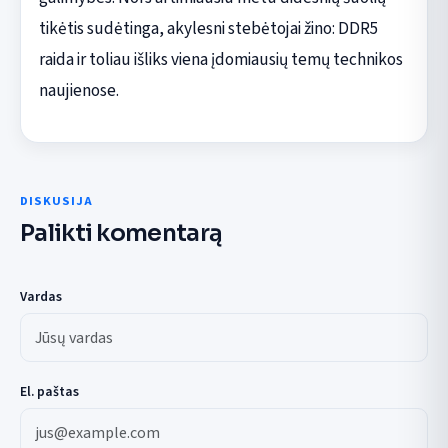
tikėtis sudėtinga, akylesni stebėtojai žino: DDR5
raida ir toliau išliks viena įdomiausių temų technikos
naujienose.
DISKUSIJA
Palikti komentarą
Vardas
El. paštas