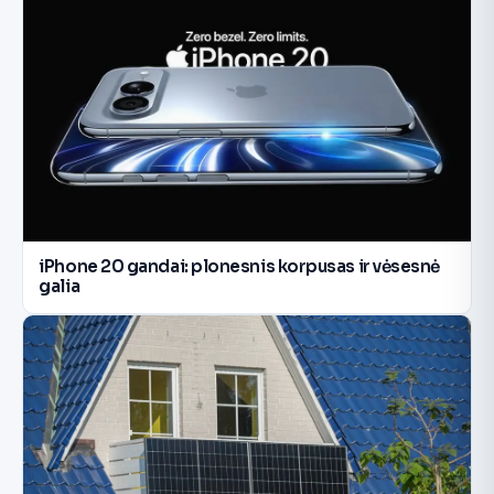
iPhone 20 gandai: plonesnis korpusas ir vėsesnė
galia