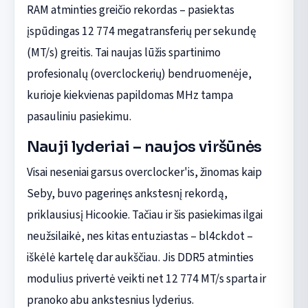
RAM atminties greičio rekordas – pasiektas
įspūdingas 12 774 megatransferių per sekundę
(MT/s) greitis. Tai naujas lūžis spartinimo
profesionalų (overclockerių) bendruomenėje,
kurioje kiekvienas papildomas MHz tampa
pasauliniu pasiekimu.
Nauji lyderiai – naujos viršūnės
Visai neseniai garsus overclocker'is, žinomas kaip
Seby, buvo pagerinęs ankstesnį rekordą,
priklausiusį Hicookie. Tačiau ir šis pasiekimas ilgai
neužsilaikė, nes kitas entuziastas – bl4ckdot –
iškėlė kartelę dar aukščiau. Jis DDR5 atminties
modulius privertė veikti net 12 774 MT/s sparta ir
pranoko abu ankstesnius lyderius.