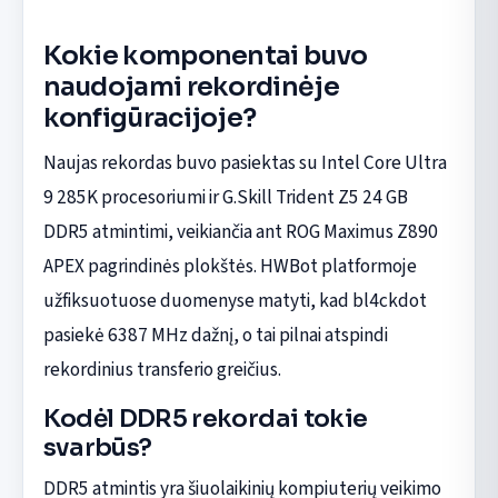
Kokie komponentai buvo
naudojami rekordinėje
konfigūracijoje?
Naujas rekordas buvo pasiektas su Intel Core Ultra
9 285K procesoriumi ir G.Skill Trident Z5 24 GB
DDR5 atmintimi, veikiančia ant ROG Maximus Z890
APEX pagrindinės plokštės. HWBot platformoje
užfiksuotuose duomenyse matyti, kad bl4ckdot
pasiekė 6387 MHz dažnį, o tai pilnai atspindi
rekordinius transferio greičius.
Kodėl DDR5 rekordai tokie
svarbūs?
DDR5 atmintis yra šiuolaikinių kompiuterių veikimo