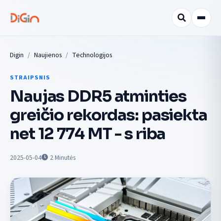
Digin
Naujienos
Technologijos
STRAIPSNIS
Naujas DDR5 atminties
greičio rekordas: pasiekta
net 12 774 MT - s riba
2025-05-04
2
Minutės