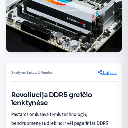
Dalytis
Skaitymo laikas: 2 Minutės
Revoliucija DDR5 greičio
lenktynėse
Pastarosiomis savaitėmis technologijų
bendruomenę sudrebino ir vėl pagerintas DDR5