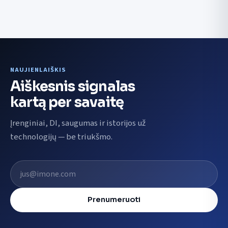
NAUJIENLAIŠKIS
Aiškesnis signalas
kartą per savaitę
Įrenginiai, DI, saugumas ir istorijos už
technologijų — be triukšmo.
El. pašto adresas
Prenumeruoti