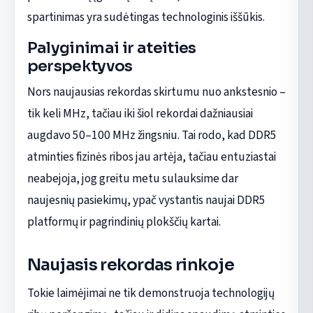
spartinimas yra sudėtingas technologinis iššūkis.
Palyginimai ir ateities
perspektyvos
Nors naujausias rekordas skirtumu nuo ankstesnio –
tik keli MHz, tačiau iki šiol rekordai dažniausiai
augdavo 50–100 MHz žingsniu. Tai rodo, kad DDR5
atminties fizinės ribos jau artėja, tačiau entuziastai
neabejoja, jog greitu metu sulauksime dar
naujesnių pasiekimų, ypač vystantis naujai DDR5
platformų ir pagrindinių plokščių kartai.
Naujasis rekordas rinkoje
Tokie laimėjimai ne tik demonstruoja technologijų