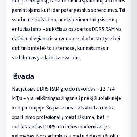
ribų peržengimą, tačiau ir didina spaudimą atminties
gamintojams kurti dar pažangesnius sprendimus. Tai
svarbu ne tik žaidimų ar eksperimentinių sistemų
entuziastams – aukščiausios spartos DDR5 RAM vis
dažniau diegiama ir serveriuose, darbo stotyse bei
dirbtinio intelekto sistemose, kur našumas ir
stabilumas yra kritiškai svarbūs.
Išvada
Naujausias DDR5 RAM greičio rekordas – 12 774
MT/s – yra reikšmingas žingsnis į priekį šiuolaikinėje
kompiuterijoje. Šis pasiekimas atskleidžia ne tik
spartinimo profesionalų meistriškumą, bet ir
neblėstančias DDR5 atminties modernizacijos
galimybes. Nors artimiausiu metu didesnių šuolių