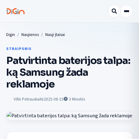
Digin
Naujienos
Nauji įtaisai
STRAIPSNIS
Patvirtinta baterijos talpa:
ką Samsung žada
reklamoje
Viltė Petrauskaitė
2025-08-15
3
Minutės