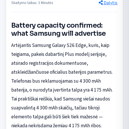
Dalytis
Skaitymo laikas: 3 Minutės
Battery capacity confirmed:
what Samsung will advertise
Artėjantis Samsung Galaxy S26 Edge, kuris, kaip
teigiama, pakeis dabartinį Plus modelį serijoje,
atsirado registracijos dokumentuose,
atskleidžiančiuose oficialius baterijos parametrus.
Telefonas bus reklamuojamas su 4 300 mAh
baterija, o nurodyta įvertinta talpa yra 4 175 mAh.
Tai praktiškai reiškia, kad Samsung viešai naudos
suapvalintą 4 300 mAh skaičių, tačiau tikroji
elemento talpa gali būti šiek tiek mažesnė —
niekada nekrisdama žemiau 4 175 mAh ribos.