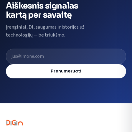
Aiškesnis signalas
kartą per savaitę
Įrenginiai, DI, saugumas ir istorijos už
technologijų — be triukšmo.
El. pašto adresas
Prenumeruoti