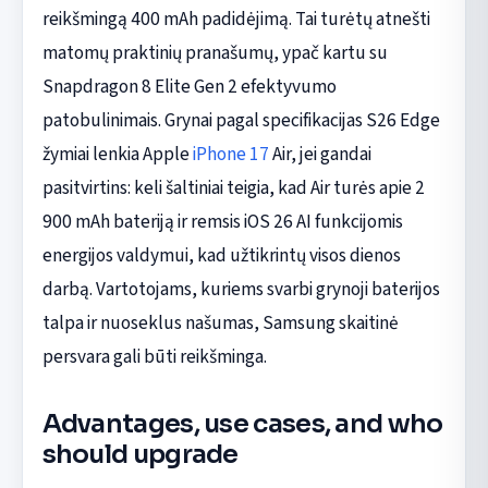
reikšmingą 400 mAh padidėjimą. Tai turėtų atnešti
matomų praktinių pranašumų, ypač kartu su
Snapdragon 8 Elite Gen 2 efektyvumo
patobulinimais. Grynai pagal specifikacijas S26 Edge
žymiai lenkia Apple
iPhone 17
Air, jei gandai
pasitvirtins: keli šaltiniai teigia, kad Air turės apie 2
900 mAh bateriją ir remsis iOS 26 AI funkcijomis
energijos valdymui, kad užtikrintų visos dienos
darbą. Vartotojams, kuriems svarbi grynoji baterijos
talpa ir nuoseklus našumas, Samsung skaitinė
persvara gali būti reikšminga.
Advantages, use cases, and who
should upgrade