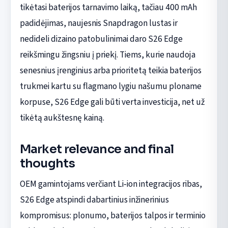
tikėtasi baterijos tarnavimo laiką, tačiau 400 mAh
padidėjimas, naujesnis Snapdragon lustas ir
nedideli dizaino patobulinimai daro S26 Edge
reikšmingu žingsniu į priekį. Tiems, kurie naudoja
senesnius įrenginius arba prioritetą teikia baterijos
trukmei kartu su flagmano lygiu našumu ploname
korpuse, S26 Edge gali būti verta investicija, net už
tikėtą aukštesnę kainą.
Market relevance and final
thoughts
OEM gamintojams verčiant Li‑ion integracijos ribas,
S26 Edge atspindi dabartinius inžinerinius
kompromisus: plonumo, baterijos talpos ir terminio