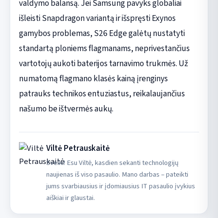
valdymo balansą. Jei Samsung pavyks globaliai
išleisti Snapdragon variantą ir išspręsti Exynos
gamybos problemas, S26 Edge galėtų nustatyti
standartą ploniems flagmanams, neprivestančius
vartotojų aukoti baterijos tarnavimo trukmės. Už
numatomą flagmano klasės kainą įrenginys
patrauks technikos entuziastus, reikalaujančius
našumo be ištvermės aukų.
Viltė Petrauskaitė
Sveiki! Esu Viltė, kasdien sekanti technologijų
naujienas iš viso pasaulio. Mano darbas – pateikti
jums svarbiausius ir įdomiausius IT pasaulio įvykius
aiškiai ir glaustai.