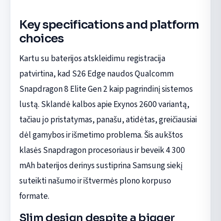
Key specifications and platform
choices
Kartu su baterijos atskleidimu registracija
patvirtina, kad S26 Edge naudos Qualcomm
Snapdragon 8 Elite Gen 2 kaip pagrindinį sistemos
lustą. Sklandė kalbos apie Exynos 2600 variantą,
tačiau jo pristatymas, panašu, atidėtas, greičiausiai
dėl gamybos ir išmetimo problema. Šis aukštos
klasės Snapdragon procesoriaus ir beveik 4 300
mAh baterijos derinys sustiprina Samsung siekį
suteikti našumo ir ištvermės plono korpuso
formate.
Slim design despite a bigger