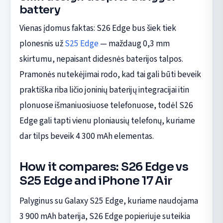
battery
Vienas įdomus faktas: S26 Edge bus šiek tiek
plonesnis už
S25 Edge
— maždaug 0,3 mm
skirtumu, nepaisant didesnės baterijos talpos.
Pramonės nutekėjimai rodo, kad tai gali būti beveik
praktiška riba ličio joninių baterijų integracijai itin
plonuose išmaniuosiuose telefonuose, todėl S26
Edge gali tapti vienu ploniausių telefonų, kuriame
dar tilps beveik 4 300 mAh elementas.
How it compares: S26 Edge vs
S25 Edge and iPhone 17 Air
Palyginus su Galaxy S25 Edge, kuriame naudojama
3 900 mAh baterija, S26 Edge popieriuje suteikia