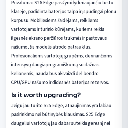
Privalumai: S26 Edge pasižymi lyderiaujančiu lustu
klasėje, padidinta baterijos talpa ir įspūdingai plonu
korpusu. Mobiliesiems žaidėjams, reikliems
vartotojams ir turinio kūrėjams, kuriems reikia
ilgesnės ekrano peržiūros trukmės ir pastovaus
našumo, šis modelis atrodo patrauklus.
Profesionalioms vartotojų grupėms, derinančioms
intensyvų daugiaprogramiškumą su dažnais
kelionėmis, nauda bus akivaizdi dėl bendro
CPU/GPU našumo ir didesnės baterijos rezervos.
Is it worth upgrading?
Jeigu jau turite S25 Edge, atnaujinimas yra labiau
pasirinkimo nei būtinybės klausimas. S25 Edge
daugeliui vartotojų jau dabar suteikia geresnį nei