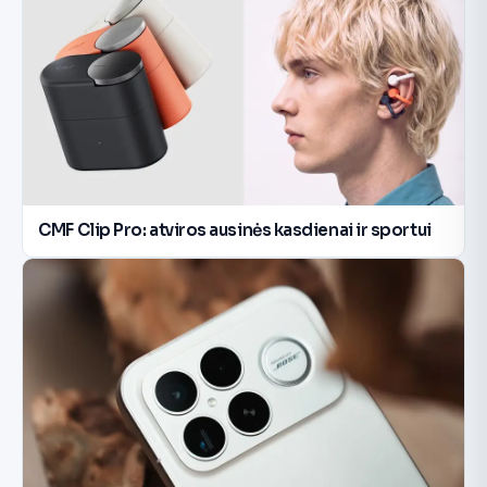
CMF Clip Pro: atviros ausinės kasdienai ir sportui