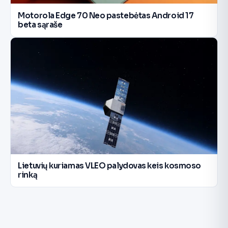
Motorola Edge 70 Neo pastebėtas Android 17
beta sąraše
Lietuvių kuriamas VLEO palydovas keis kosmoso
rinką