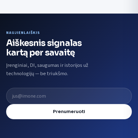
NAUJIENLAIŠKIS
Aiškesnis signalas
kartą per savaitę
Įrenginiai, DI, saugumas ir istorijos už
technologijų — be triukšmo.
El. pašto adresas
Prenumeruoti