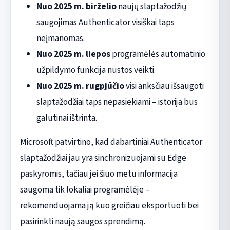
Nuo 2025 m. birželio
naujų slaptažodžių
saugojimas Authenticator visiškai taps
neįmanomas.
Nuo 2025 m. liepos
programėlės automatinio
užpildymo funkcija nustos veikti.
Nuo 2025 m. rugpjūčio
visi anksčiau išsaugoti
slaptažodžiai taps nepasiekiami – istorija bus
galutinai ištrinta.
Microsoft patvirtino, kad dabartiniai Authenticator
slaptažodžiai jau yra sinchronizuojami su Edge
paskyromis, tačiau jei šiuo metu informacija
saugoma tik lokaliai programėlėje –
rekomenduojama ją kuo greičiau eksportuoti bei
pasirinkti naują saugos sprendimą.