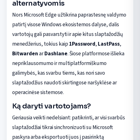
alternatyvomis
Nors Microsoft Edge užtikrina paprastesnę valdymo
patirtį visose Windows ekosistemos dalyse, dalis
vartotojų gali pasvarstyti ir apie kitus slaptažodžių
menedžerius, tokius kaip
1Password
,
LastPass
,
Bitwarden
ar
Dashlane
. Šiose platformose išlieka
nepriklausomumo ir multiplatformiškumo
galimybės, kas svarbu tiems, kas nori savo
slaptažodžius naudoti skirtingose naršyklėse ar
operacinėse sistemose.
Ką daryti vartotojams?
Geriausia veikti nedelsiant: patikrinti, ar visi svarbūs
slaptažodžiai tikrai sinchronizuoti su Microsoft
paskyra arba eksportuoti juos į pasirinktą