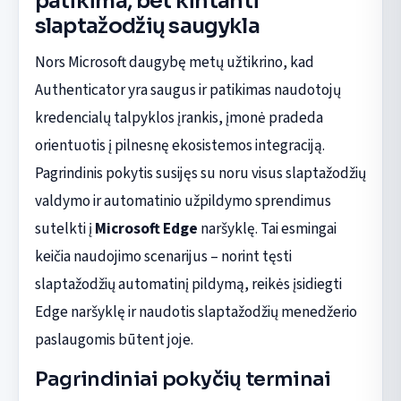
patikima, bet kintanti
slaptažodžių saugykla
Nors Microsoft daugybę metų užtikrino, kad
Authenticator yra saugus ir patikimas naudotojų
kredencialų talpyklos įrankis, įmonė pradeda
orientuotis į pilnesnę ekosistemos integraciją.
Pagrindinis pokytis susijęs su noru visus slaptažodžių
valdymo ir automatinio užpildymo sprendimus
sutelkti į
Microsoft Edge
naršyklę. Tai esmingai
keičia naudojimo scenarijus – norint tęsti
slaptažodžių automatinį pildymą, reikės įsidiegti
Edge naršyklę ir naudotis slaptažodžių menedžerio
paslaugomis būtent joje.
Pagrindiniai pokyčių terminai