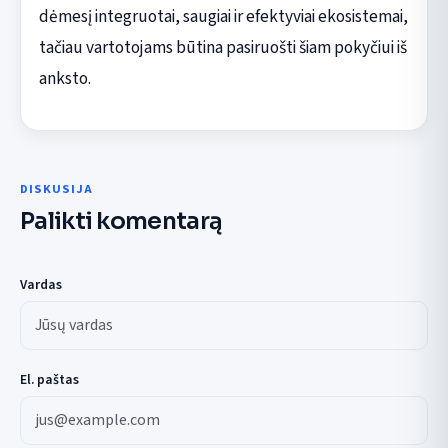
dėmesį integruotai, saugiai ir efektyviai ekosistemai,
tačiau vartotojams būtina pasiruošti šiam pokyčiui iš
anksto.
DISKUSIJA
Palikti komentarą
Vardas
El. paštas