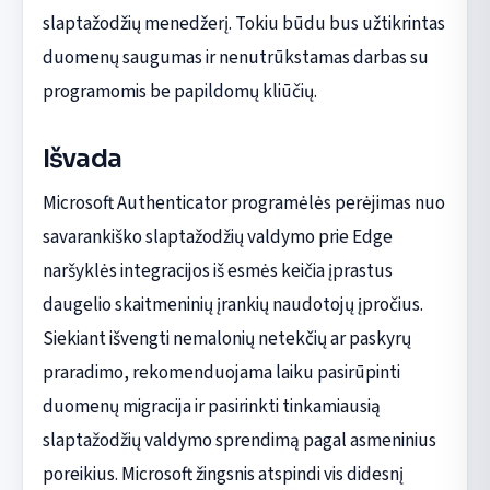
slaptažodžių menedžerį. Tokiu būdu bus užtikrintas
duomenų saugumas ir nenutrūkstamas darbas su
programomis be papildomų kliūčių.
Išvada
Microsoft Authenticator programėlės perėjimas nuo
savarankiško slaptažodžių valdymo prie Edge
naršyklės integracijos iš esmės keičia įprastus
daugelio skaitmeninių įrankių naudotojų įpročius.
Siekiant išvengti nemalonių netekčių ar paskyrų
praradimo, rekomenduojama laiku pasirūpinti
duomenų migracija ir pasirinkti tinkamiausią
slaptažodžių valdymo sprendimą pagal asmeninius
poreikius. Microsoft žingsnis atspindi vis didesnį