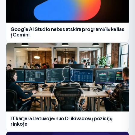
Google AI Studio nebus atskira programėlė: kelias
į Gemini
IT karjera Lietuvoje: nuo DI iki vadovų pozicijų
rinkoje