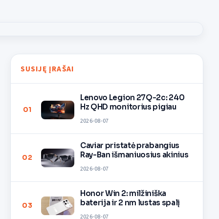
SUSIJĘ ĮRAŠAI
Lenovo Legion 27Q-2c: 240
Hz QHD monitorius pigiau
01
2026-08-07
Caviar pristatė prabangius
Ray-Ban išmaniuosius akinius
02
2026-08-07
Honor Win 2: milžiniška
baterija ir 2 nm lustas spalį
03
2026-08-07