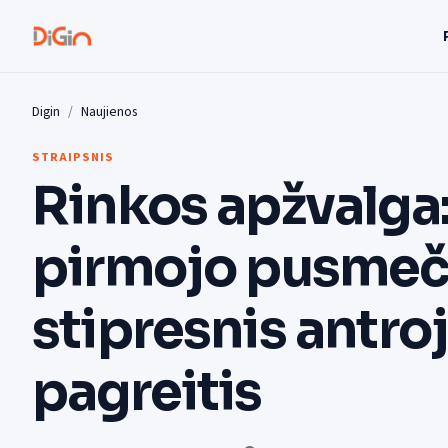
Digin
Naujienos
STRAIPSNIS
Rinkos apžvalga:
pirmojo pusmeč
stipresnis antro
pagreitis