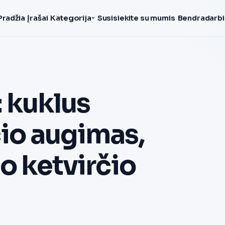
Pradžia
Įrašai
Kategorija
Susisiekite su mumis
Bendradarbi
 kuklus
io augimas,
jo ketvirčio