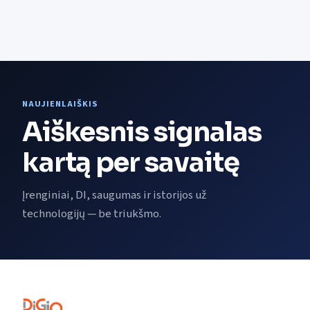
NAUJIENLAIŠKIS
Aiškesnis signalas
kartą per savaitę
Įrenginiai, DI, saugumas ir istorijos už
technologijų — be triukšmo.