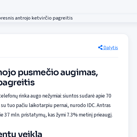
Dalytis
rmojo pusmečio augimas,
pagreitis
ų telefonų rinka augo nežymiai: siuntos sudarė apie 70
su tuo pačiu laikotarpiu pernai, nurodo IDC. Antras
pie 37 mln. pristatymų, kas žymi 7.3% metinį prieaugį.
ntų veikla