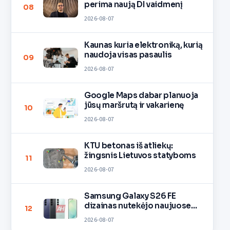
perima naują DI vaidmenį
08
2026-08-07
Kaunas kuria elektroniką, kurią
naudoja visas pasaulis
09
2026-08-07
Google Maps dabar planuoja
jūsų maršrutą ir vakarienę
10
2026-08-07
KTU betonas iš atliekų:
žingsnis Lietuvos statyboms
11
2026-08-07
Samsung Galaxy S26 FE
dizainas nutekėjo naujuose
12
vaizduose
2026-08-07