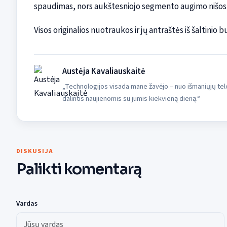
spaudimas, nors aukštesniojo segmento augimo nišos 
Visos originalios nuotraukos ir jų antraštės iš šaltinio 
Austėja Kavaliauskaitė
„Technologijos visada mane žavėjo – nuo išmaniųjų tele
dalintis naujienomis su jumis kiekvieną dieną.“
DISKUSIJA
Palikti komentarą
Vardas