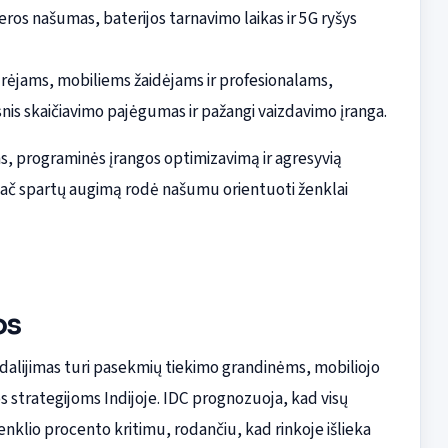
s našumas, baterijos tarnavimo laikas ir 5G ryšys
kūrėjams, mobiliems žaidėjams ir profesionalams,
nis skaičiavimo pajėgumas ir pažangi vaizdavimo įranga.
s, programinės įrangos optimizavimą ir agresyvią
ač spartų augimą rodė našumu orientuoti ženklai
os
adalijimas turi pasekmių tiekimo grandinėms, mobiliojo
 strategijoms Indijoje. IDC prognozuoja, kad visų
nklio procento kritimu, rodančiu, kad rinkoje išlieka