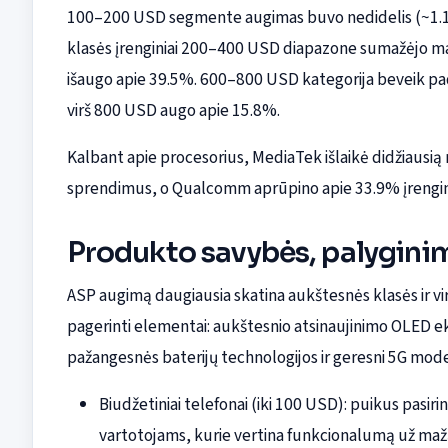
100–200 USD segmente augimas buvo nedidelis (~1.1%
klasės įrenginiai 200–400 USD diapazone sumažėjo 
išaugo apie 39.5%. 600–800 USD kategorija beveik pa
virš 800 USD augo apie 15.8%.
Kalbant apie procesorius, MediaTek išlaikė didžiausią
sprendimus, o Qualcomm aprūpino apie 33.9% įrengin
Produkto savybės, palyginim
ASP augimą daugiausia skatina aukštesnės klasės ir vi
pagerinti elementai: aukštesnio atsinaujinimo OLED e
pažangesnės baterijų technologijos ir geresni 5G mode
Biudžetiniai telefonai (iki 100 USD): puikus pasir
vartotojams, kurie vertina funkcionalumą už maž