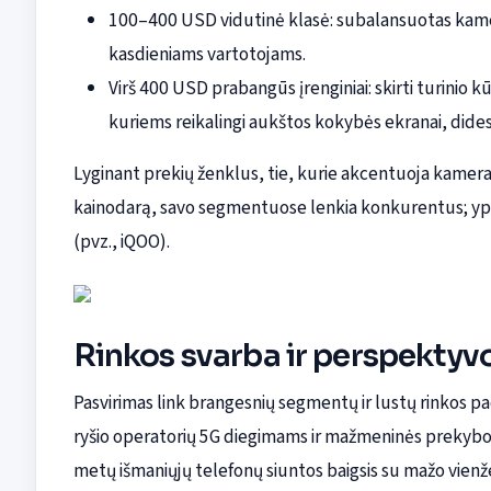
100–400 USD vidutinė klasė: subalansuotas kamero
kasdieniams vartotojams.
Virš 400 USD prabangūs įrenginiai: skirti turinio 
kuriems reikalingi aukštos kokybės ekranai, dides
Lyginant prekių ženklus, tie, kurie akcentuoja kamera
kainodarą, savo segmentuose lenkia konkurentus; yp
(pvz., iQOO).
Rinkos svarba ir perspektyv
Pasvirimas link brangesnių segmentų ir lustų rinkos p
ryšio operatorių 5G diegimams ir mažmeninės prekybos
metų išmaniųjų telefonų siuntos baigsis su mažo vienže