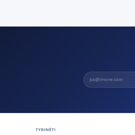
El. pašto adresas
TYRINĖTI