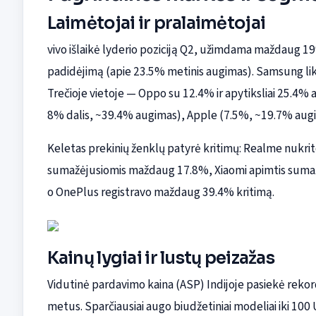
Laimėtojai ir pralaimėtojai
vivo išlaikė lyderio poziciją Q2, užimdama maždaug 1
padidėjimą (apie 23.5% metinis augimas). Samsung liko
Trečioje vietoje — Oppo su 12.4% ir apytiksliai 25.4%
8% dalis, ~39.4% augimas), Apple (7.5%, ~19.7% augim
Keletas prekinių ženklų patyrė kritimų: Realme nukrito 
sumažėjusiomis maždaug 17.8%, Xiaomi apimtis suma
o OnePlus registravo maždaug 39.4% kritimą.
Kainų lygiai ir lustų peizažas
Vidutinė pardavimo kaina (ASP) Indijoje pasiekė rekor
metus. Sparčiausiai augo biudžetiniai modeliai iki 10