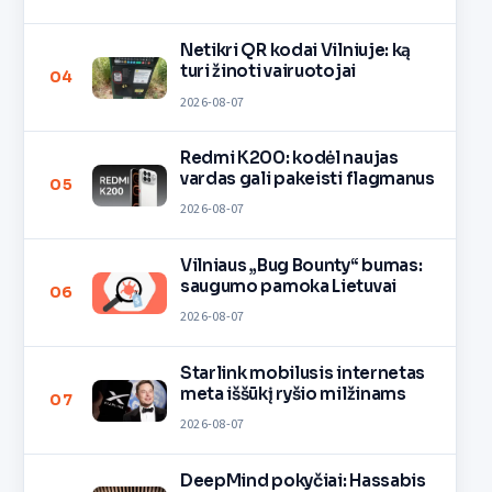
Netikri QR kodai Vilniuje: ką
turi žinoti vairuotojai
04
2026-08-07
Redmi K200: kodėl naujas
vardas gali pakeisti flagmanus
05
2026-08-07
Vilniaus „Bug Bounty“ bumas:
saugumo pamoka Lietuvai
06
2026-08-07
Starlink mobilusis internetas
meta iššūkį ryšio milžinams
07
2026-08-07
DeepMind pokyčiai: Hassabis