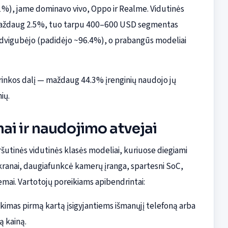
), jame dominavo vivo, Oppo ir Realme. Vidutinės
maždaug 2.5%, tuo tarpu 400–600 USD segmentas
dvigubėjo (padidėjo ~96.4%), o prabangūs modeliai
 rinkos dalį — maždaug 44.3% įrenginių naudojo jų
ių.
ai ir naudojimo atvejai
ršutinės vidutinės klasės modeliai, kuriuose diegiami
kranai, daugiafunkcė kamerų įranga, spartesni SoC,
mai. Vartotojų poreikiams apibendrintai:
inkimas pirmą kartą įsigyjantiems išmanųjį telefoną arba
ą kainą.