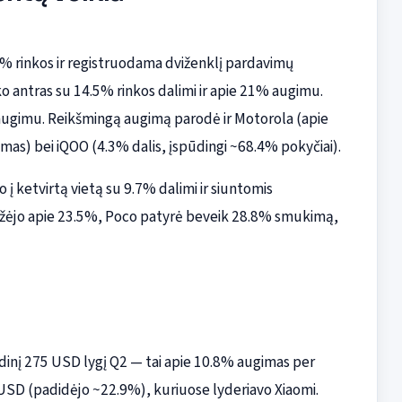
9% rinkos ir registruodama dviženklį pardavimų
 antras su 14.5% rinkos dalimi ir apie 21% augimu.
 augimu. Reikšmingą augimą parodė ir Motorola (apie
as) bei iQOO (4.3% dalis, įspūdingi ~68.4% pokyčiai).
į ketvirtą vietą su 9.7% dalimi ir siuntomis
žėjo apie 23.5%, Poco patyrė beveik 28.8% smukimą,
dinį 275 USD lygį Q2 — tai apie 10.8% augimas per
0 USD (padidėjo ~22.9%), kuriuose lyderiavo Xiaomi.