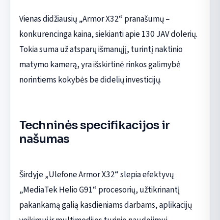
Vienas didžiausių „Armor X32“ pranašumų –
konkurencinga kaina, siekianti apie 130 JAV dolerių.
Tokia suma už atsparų išmanųjį, turintį naktinio
matymo kamerą, yra išskirtinė rinkos galimybė
norintiems kokybės be didelių investicijų.
Techninės specifikacijos ir
našumas
Širdyje „Ulefone Armor X32“ slepia efektyvų
„MediaTek Helio G91“ procesorių, užtikrinantį
pakankamą galią kasdieniams darbams, aplikacijų