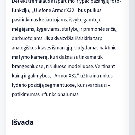
Dėl ekstremalaus atsparumo ir ypač pažangių foto-
funkcijų, „Ulefone Armor X32“ bus puikus
pasirinkimas keliautojams, išvykų gamtoje
mėgėjams, žygeiviams, statybų ir pramonės sričių
darbuotojams. Jis akivaizdžiai išsiskiria tarp
analogiškos klasės išmaniųjų, siūlydamas naktinio
matymo kamerą, kuri dažnai sutinkama tik
brangesniuose, nišiniuose modeliuose. Vertinant
kainą ir galimybes, „Armor X32“ užtikrina rinkos
lyderio poziciją segmentuose, kur svarbiausi –
patikimumas ir funkcionalumas.
Išvada