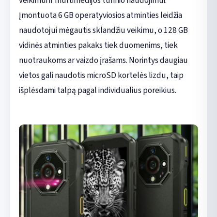
veikimui ir multimedijos turinio naudojimui.
Įmontuota 6 GB operatyviosios atminties leidžia
naudotojui mėgautis sklandžiu veikimu, o 128 GB
vidinės atminties pakaks tiek duomenims, tiek
nuotraukoms ar vaizdo įrašams. Norintys daugiau
vietos gali naudotis microSD kortelės lizdu, taip
išplėsdami talpą pagal individualius poreikius.