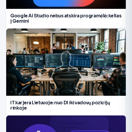
Google AI Studio nebus atskira programėlė: kelias
į Gemini
IT karjera Lietuvoje: nuo DI iki vadovų pozicijų
rinkoje