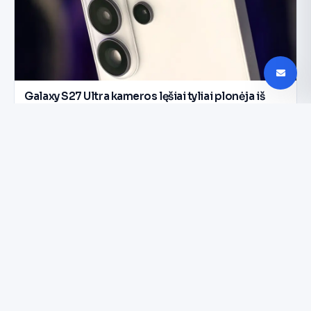
Galaxy S27 Ultra kameros lęšiai tyliai plonėja iš
vidaus
NAUJIENLAIŠKIS
Aiškesnis signalas
kartą per savaitę