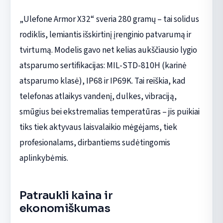
„Ulefone Armor X32“ sveria 280 gramų – tai solidus
rodiklis, lemiantis išskirtinį įrenginio patvarumą ir
tvirtumą. Modelis gavo net kelias aukščiausio lygio
atsparumo sertifikacijas: MIL-STD-810H (karinė
atsparumo klasė), IP68 ir IP69K. Tai reiškia, kad
telefonas atlaikys vandenį, dulkes, vibraciją,
smūgius bei ekstremalias temperatūras – jis puikiai
tiks tiek aktyvaus laisvalaikio mėgėjams, tiek
profesionalams, dirbantiems sudėtingomis
aplinkybėmis.
Patraukli kaina ir
ekonomiškumas