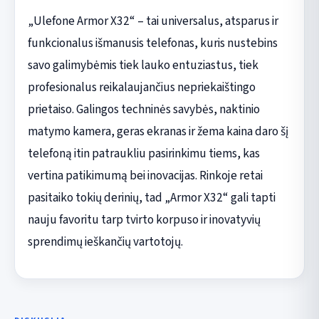
„Ulefone Armor X32“ – tai universalus, atsparus ir
funkcionalus išmanusis telefonas, kuris nustebins
savo galimybėmis tiek lauko entuziastus, tiek
profesionalus reikalaujančius nepriekaištingo
prietaiso. Galingos techninės savybės, naktinio
matymo kamera, geras ekranas ir žema kaina daro šį
telefoną itin patraukliu pasirinkimu tiems, kas
vertina patikimumą bei inovacijas. Rinkoje retai
pasitaiko tokių derinių, tad „Armor X32“ gali tapti
nauju favoritu tarp tvirto korpuso ir inovatyvių
sprendimų ieškančių vartotojų.