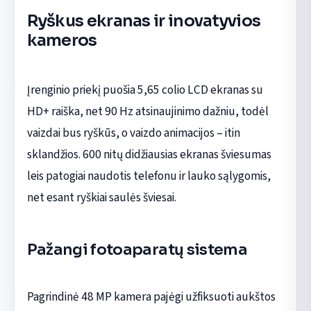
Ryškus ekranas ir inovatyvios
kameros
Įrenginio priekį puošia 5,65 colio LCD ekranas su
HD+ raiška, net 90 Hz atsinaujinimo dažniu, todėl
vaizdai bus ryškūs, o vaizdo animacijos – itin
sklandžios. 600 nitų didžiausias ekranas šviesumas
leis patogiai naudotis telefonu ir lauko sąlygomis,
net esant ryškiai saulės šviesai.
Pažangi fotoaparatų sistema
Pagrindinė 48 MP kamera pajėgi užfiksuoti aukštos