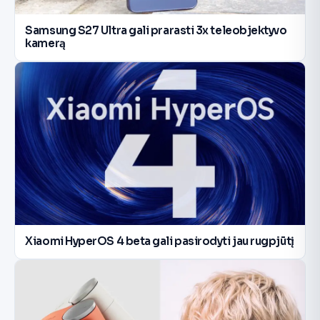
Samsung S27 Ultra gali prarasti 3x teleobjektyvo
kamerą
Xiaomi HyperOS 4 beta gali pasirodyti jau rugpjūtį