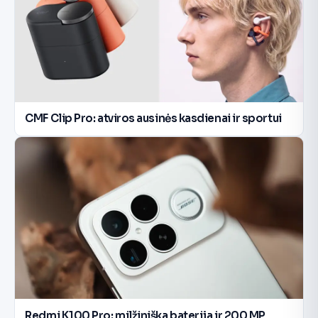
CMF Clip Pro: atviros ausinės kasdienai ir sportui
Redmi K100 Pro: milžiniška baterija ir 200 MP