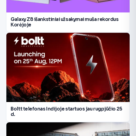
Galaxy Z8 išankstiniai užsakymai muša rekordus
Korėjoje
Boltt telefonas Indijoje startuos jau rugpjūčio 25
d.