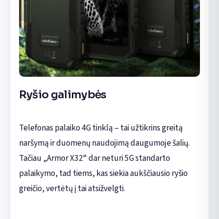
Ryšio galimybės
Telefonas palaiko 4G tinklą – tai užtikrins greitą
naršymą ir duomenų naudojimą daugumoje šalių.
Tačiau „Armor X32“ dar neturi 5G standarto
palaikymo, tad tiems, kas siekia aukščiausio ryšio
greičio, vertėtų į tai atsižvelgti.