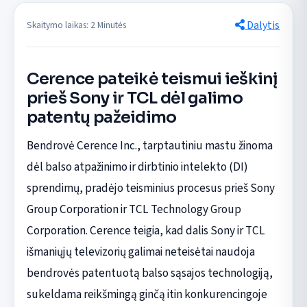
Dalytis
Skaitymo laikas: 2 Minutės
Cerence pateikė teismui ieškinį
prieš Sony ir TCL dėl galimo
patentų pažeidimo
Bendrovė Cerence Inc., tarptautiniu mastu žinoma
dėl balso atpažinimo ir dirbtinio intelekto (DI)
sprendimų, pradėjo teisminius procesus prieš Sony
Group Corporation ir TCL Technology Group
Corporation. Cerence teigia, kad dalis Sony ir TCL
išmaniųjų televizorių galimai neteisėtai naudoja
bendrovės patentuotą balso sąsajos technologiją,
sukeldama reikšmingą ginčą itin konkurencingoje