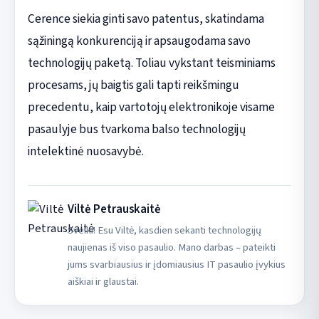
Cerence siekia ginti savo patentus, skatindama
sąžiningą konkurenciją ir apsaugodama savo
technologijų paketą. Toliau vykstant teisminiams
procesams, jų baigtis gali tapti reikšmingu
precedentu, kaip vartotojų elektronikoje visame
pasaulyje bus tvarkoma balso technologijų
intelektinė nuosavybė.
Viltė Petrauskaitė
Sveiki! Esu Viltė, kasdien sekanti technologijų
naujienas iš viso pasaulio. Mano darbas – pateikti
jums svarbiausius ir įdomiausius IT pasaulio įvykius
aiškiai ir glaustai.