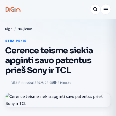
Digin
Naujienos
STRAIPSNIS
Cerence teisme siekia
apginti savo patentus
prieš Sony ir TCL
Viltė Petrauskaitė
2025-08-05
2
Minutės