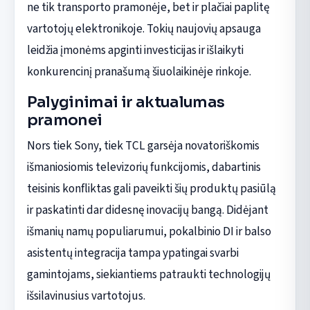
ne tik transporto pramonėje, bet ir plačiai paplitę
vartotojų elektronikoje. Tokių naujovių apsauga
leidžia įmonėms apginti investicijas ir išlaikyti
konkurencinį pranašumą šiuolaikinėje rinkoje.
Palyginimai ir aktualumas
pramonei
Nors tiek Sony, tiek TCL garsėja novatoriškomis
išmaniosiomis televizorių funkcijomis, dabartinis
teisinis konfliktas gali paveikti šių produktų pasiūlą
ir paskatinti dar didesnę inovacijų bangą. Didėjant
išmanių namų populiarumui, pokalbinio DI ir balso
asistentų integracija tampa ypatingai svarbi
gamintojams, siekiantiems patraukti technologijų
išsilavinusius vartotojus.