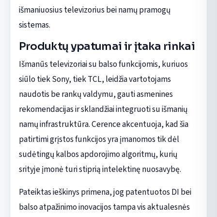
išmaniuosius televizorius bei namų pramogų
sistemas.
Produktų ypatumai ir įtaka rinkai
Išmanūs televizoriai su balso funkcijomis, kuriuos
siūlo tiek Sony, tiek TCL, leidžia vartotojams
naudotis be rankų valdymu, gauti asmenines
rekomendacijas ir sklandžiai integruoti su išmanių
namų infrastruktūra. Cerence akcentuoja, kad šia
patirtimi grįstos funkcijos yra įmanomos tik dėl
sudėtingų kalbos apdorojimo algoritmų, kurių
srityje įmonė turi stiprią intelektinę nuosavybę.
Pateiktas ieškinys primena, jog patentuotos DI bei
balso atpažinimo inovacijos tampa vis aktualesnės