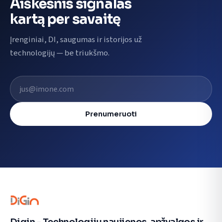
Aiškesnis signalas
kartą per savaitę
Įrenginiai, DI, saugumas ir istorijos už
technologijų — be triukšmo.
El. pašto adresas
Prenumeruoti
Digin - Technologijų naujienos, apžvalgos ir