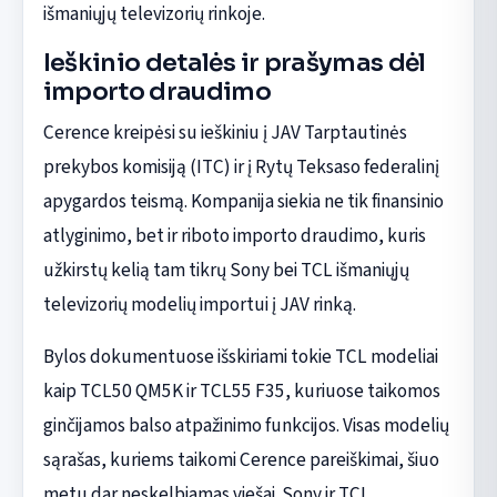
išmaniųjų televizorių rinkoje.
Ieškinio detalės ir prašymas dėl
importo draudimo
Cerence kreipėsi su ieškiniu į JAV Tarptautinės
prekybos komisiją (ITC) ir į Rytų Teksaso federalinį
apygardos teismą. Kompanija siekia ne tik finansinio
atlyginimo, bet ir riboto importo draudimo, kuris
užkirstų kelią tam tikrų Sony bei TCL išmaniųjų
televizorių modelių importui į JAV rinką.
Bylos dokumentuose išskiriami tokie TCL modeliai
kaip TCL50 QM5K ir TCL55 F35, kuriuose taikomos
ginčijamos balso atpažinimo funkcijos. Visas modelių
sąrašas, kuriems taikomi Cerence pareiškimai, šiuo
metu dar neskelbiamas viešai. Sony ir TCL