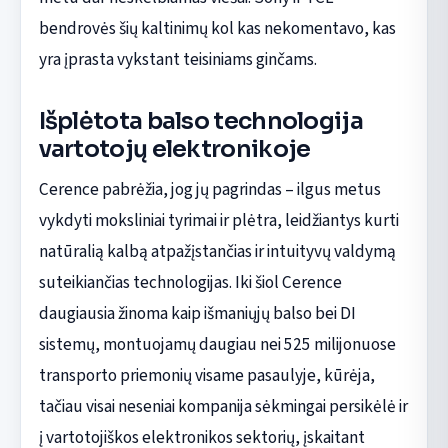
bendrovės šių kaltinimų kol kas nekomentavo, kas
yra įprasta vykstant teisiniams ginčams.
Išplėtota balso technologija
vartotojų elektronikoje
Cerence pabrėžia, jog jų pagrindas – ilgus metus
vykdyti moksliniai tyrimai ir plėtra, leidžiantys kurti
natūralią kalbą atpažįstančias ir intuityvų valdymą
suteikiančias technologijas. Iki šiol Cerence
daugiausia žinoma kaip išmaniųjų balso bei DI
sistemų, montuojamų daugiau nei 525 milijonuose
transporto priemonių visame pasaulyje, kūrėja,
tačiau visai neseniai kompanija sėkmingai persikėlė ir
į vartotojiškos elektronikos sektorių, įskaitant