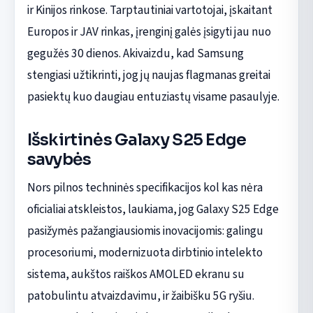
ir Kinijos rinkose. Tarptautiniai vartotojai, įskaitant
Europos ir JAV rinkas, įrenginį galės įsigyti jau nuo
gegužės 30 dienos. Akivaizdu, kad Samsung
stengiasi užtikrinti, jog jų naujas flagmanas greitai
pasiektų kuo daugiau entuziastų visame pasaulyje.
Išskirtinės Galaxy S25 Edge
savybės
Nors pilnos techninės specifikacijos kol kas nėra
oficialiai atskleistos, laukiama, jog Galaxy S25 Edge
pasižymės pažangiausiomis inovacijomis: galingu
procesoriumi, modernizuota dirbtinio intelekto
sistema, aukštos raiškos AMOLED ekranu su
patobulintu atvaizdavimu, ir žaibišku 5G ryšiu.