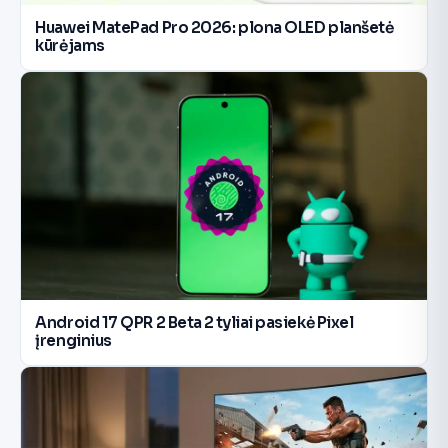
Huawei MatePad Pro 2026: plona OLED planšetė
kūrėjams
Android 17 QPR 2 Beta 2 tyliai pasiekė Pixel
įrenginius