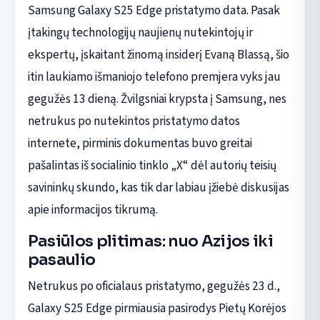
Samsung Galaxy S25 Edge pristatymo data. Pasak
įtakingų technologijų naujienų nutekintojų ir
ekspertų, įskaitant žinomą insiderį Evaną Blassą, šio
itin laukiamo išmaniojo telefono premjera vyks jau
gegužės 13 dieną. Žvilgsniai krypsta į Samsung, nes
netrukus po nutekintos pristatymo datos
internete, pirminis dokumentas buvo greitai
pašalintas iš socialinio tinklo „X“ dėl autorių teisių
savininkų skundo, kas tik dar labiau įžiebė diskusijas
apie informacijos tikrumą.
Pasiūlos plitimas: nuo Azijos iki
pasaulio
Netrukus po oficialaus pristatymo, gegužės 23 d.,
Galaxy S25 Edge pirmiausia pasirodys Pietų Korėjos