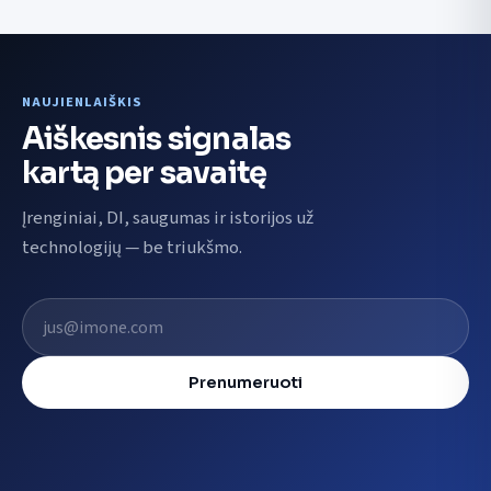
NAUJIENLAIŠKIS
Aiškesnis signalas
kartą per savaitę
Įrenginiai, DI, saugumas ir istorijos už
technologijų — be triukšmo.
El. pašto adresas
Prenumeruoti