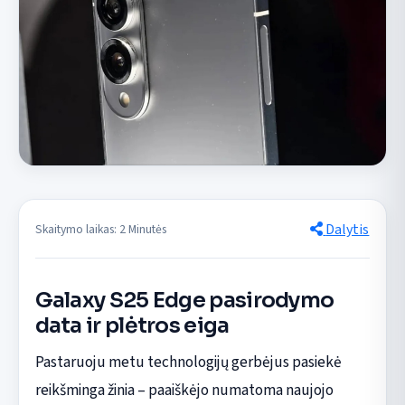
Dalytis
Skaitymo laikas: 2 Minutės
Galaxy S25 Edge pasirodymo
data ir plėtros eiga
Pastaruoju metu technologijų gerbėjus pasiekė
reikšminga žinia – paaiškėjo numatoma naujojo