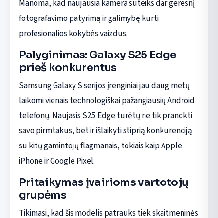
Manoma, kad naujausia kamera suteiks dar geresnį
fotografavimo patyrimą ir galimybę kurti
profesionalios kokybės vaizdus.
Palyginimas: Galaxy S25 Edge
prieš konkurentus
Samsung Galaxy S serijos įrenginiai jau daug metų
laikomi vienais technologiškai pažangiausių Android
telefonų. Naujasis S25 Edge turėtų ne tik pranokti
savo pirmtakus, bet ir išlaikyti stiprią konkurenciją
su kitų gamintojų flagmanais, tokiais kaip Apple
iPhone ir Google Pixel.
Pritaikymas įvairioms vartotojų
grupėms
Tikimasi, kad šis modelis patrauks tiek skaitmeninės