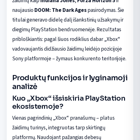
žaidimų kaip
Indiana Jones
,
Forza Horizon 5
ir
naujausio
DOOM: The Dark Ages
pasirodymas. Šie
titulai generavo didelę dalį išankstinių užsakymų ir
diegimų PlayStation bendruomenėje. Rezultatas
pribloškiantis: pagal šiuos rodiklius dabar „Xbox“
vadovaujantis didžiausio žaidimų leidėjo pozicijoje
Sony platformoje – žymaus konkurento teritorijoje.
Produktų funkcijos ir lyginamoji
analizė
Kuo „Xbox“ išsiskiria PlayStation
ekosistemoje?
Vienas pagrindinių „Xbox“ pranašumų – platus
žaidimų turinys, integruotas tarp skirtingų
platformų. Naudojant pažangias debesų