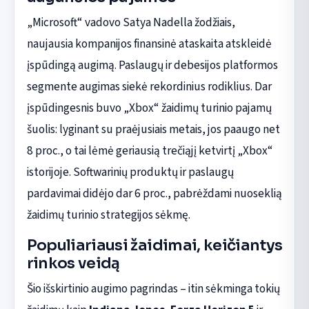
„Microsoft“ vadovo Satya Nadella žodžiais,
naujausia kompanijos finansinė ataskaita atskleidė
įspūdingą augimą. Paslaugų ir debesijos platformos
segmente augimas siekė rekordinius rodiklius. Dar
įspūdingesnis buvo „Xbox“ žaidimų turinio pajamų
šuolis: lyginant su praėjusiais metais, jos paaugo net
8 proc., o tai lėmė geriausią trečiąjį ketvirtį „Xbox“
istorijoje. Softwarinių produktų ir paslaugų
pardavimai didėjo dar 6 proc., pabrėždami nuoseklią
žaidimų turinio strategijos sėkmę.
Populiariausi žaidimai, keičiantys
rinkos veidą
Šio išskirtinio augimo pagrindas – itin sėkminga tokių