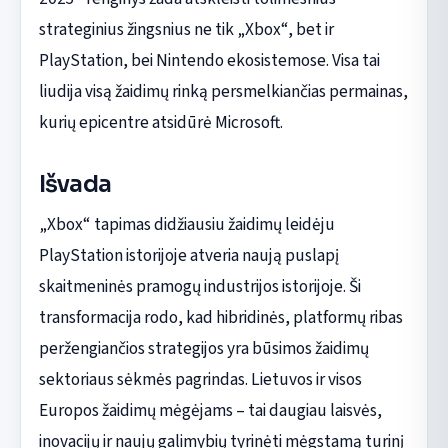
strateginius žingsnius ne tik „Xbox“, bet ir
PlayStation, bei Nintendo ekosistemose. Visa tai
liudija visą žaidimų rinką persmelkiančias permainas,
kurių epicentre atsidūrė Microsoft.
Išvada
„Xbox“ tapimas didžiausiu žaidimų leidėju
PlayStation istorijoje atveria naują puslapį
skaitmeninės pramogų industrijos istorijoje. Ši
transformacija rodo, kad hibridinės, platformų ribas
peržengiančios strategijos yra būsimos žaidimų
sektoriaus sėkmės pagrindas. Lietuvos ir visos
Europos žaidimų mėgėjams – tai daugiau laisvės,
inovacijų ir naujų galimybių tyrinėti mėgstamą turinį