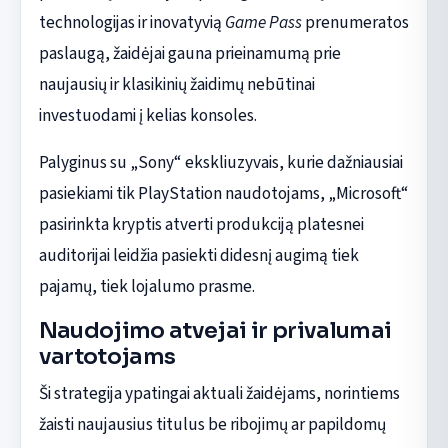
technologijas ir inovatyvią
Game Pass
prenumeratos
paslaugą, žaidėjai gauna prieinamumą prie
naujausių ir klasikinių žaidimų nebūtinai
investuodami į kelias konsoles.
Palyginus su „Sony“ ekskliuzyvais, kurie dažniausiai
pasiekiami tik PlayStation naudotojams, „Microsoft“
pasirinkta kryptis atverti produkciją platesnei
auditorijai leidžia pasiekti didesnį augimą tiek
pajamų, tiek lojalumo prasme.
Naudojimo atvejai ir privalumai
vartotojams
Ši strategija ypatingai aktuali žaidėjams, norintiems
žaisti naujausius titulus be ribojimų ar papildomų