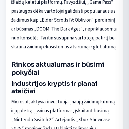
išlaidų keletui platformų. Pavyzdžiui, „Game Pass“
paslaugos dėka vartotojai gali žaisti populiariausius
žaidimus kaip „Elder Scrolls IV: Oblivion“ perdirbinį
ar būsimas „DOOM: The Dark Ages“, nepriklausomai
nuo konsolės. Tai itin sustiprina vartotojų patirtį bei
skatina žaidimų ekosistemos atvirumą ir globalumą.
Rinkos aktualumas ir būsimi
pokyčiai
Industrijos kryptis ir planai
ateičiai
Microsoft aktyviai investuoja į naujų žaidimų kūrimą
ir jų plėtrą į įvairias platformas, įskaitant būsimą
„Nintendo Switch 2“. Artėjantis „Xbox Showcase
2025“ renginys žada atskleisti tolimesnius