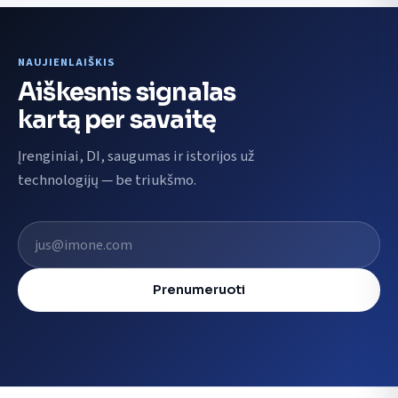
NAUJIENLAIŠKIS
Aiškesnis signalas
kartą per savaitę
Įrenginiai, DI, saugumas ir istorijos už
technologijų — be triukšmo.
El. pašto adresas
Prenumeruoti