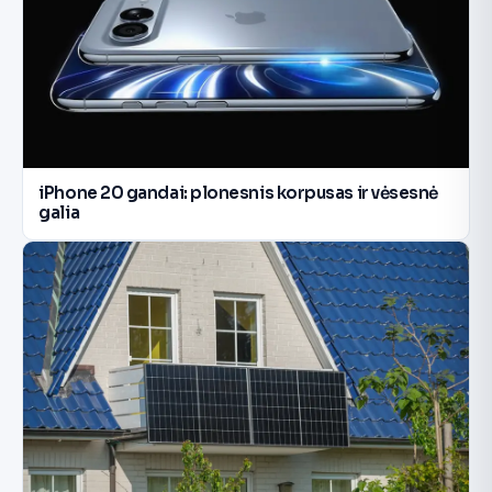
iPhone 20 gandai: plonesnis korpusas ir vėsesnė
galia