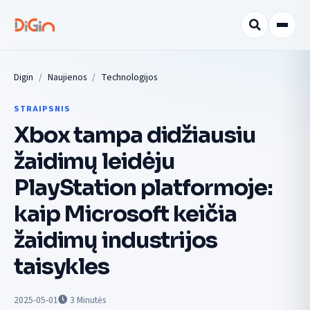
Digin
Naujienos
Technologijos
STRAIPSNIS
Xbox tampa didžiausiu
žaidimų leidėju
PlayStation platformoje:
kaip Microsoft keičia
žaidimų industrijos
taisykles
2025-05-01
3
Minutės