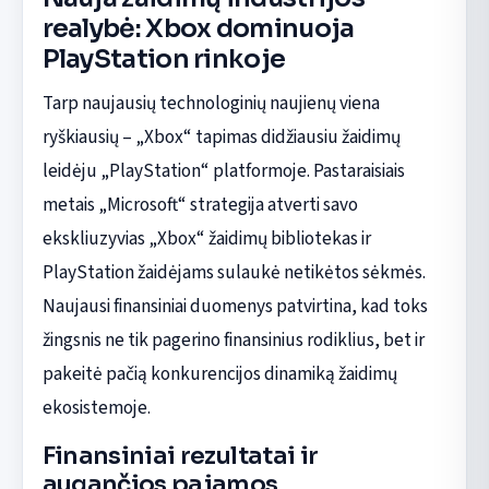
realybė: Xbox dominuoja
PlayStation rinkoje
Tarp naujausių technologinių naujienų viena
ryškiausių – „Xbox“ tapimas didžiausiu žaidimų
leidėju „PlayStation“ platformoje. Pastaraisiais
metais „Microsoft“ strategija atverti savo
ekskliuzyvias „Xbox“ žaidimų bibliotekas ir
PlayStation žaidėjams sulaukė netikėtos sėkmės.
Naujausi finansiniai duomenys patvirtina, kad toks
žingsnis ne tik pagerino finansinius rodiklius, bet ir
pakeitė pačią konkurencijos dinamiką žaidimų
ekosistemoje.
Finansiniai rezultatai ir
augančios pajamos