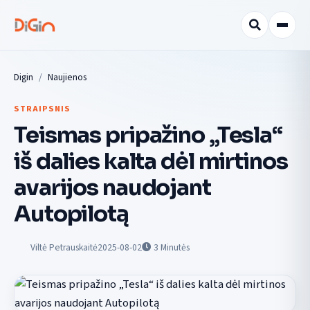
Digin
Naujienos
STRAIPSNIS
Teismas pripažino „Tesla“
iš dalies kalta dėl mirtinos
avarijos naudojant
Autopilotą
Viltė Petrauskaitė
2025-08-02
3
Minutės