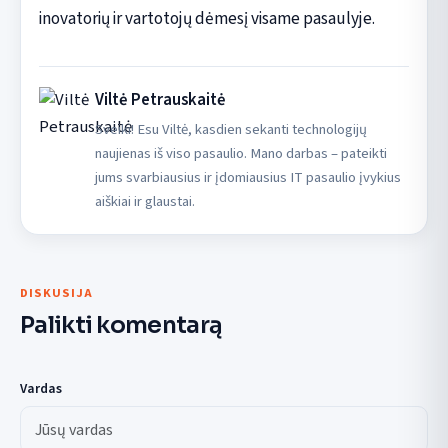
inovatorių ir vartotojų dėmesį visame pasaulyje.
Viltė Petrauskaitė
Sveiki! Esu Viltė, kasdien sekanti technologijų
naujienas iš viso pasaulio. Mano darbas – pateikti
jums svarbiausius ir įdomiausius IT pasaulio įvykius
aiškiai ir glaustai.
DISKUSIJA
Palikti komentarą
Vardas