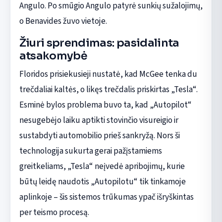
Angulo. Po smūgio Angulo patyrė sunkių sužalojimų,
o Benavides žuvo vietoje.
Žiuri sprendimas: pasidalinta
atsakomybė
Floridos prisiekusieji nustatė, kad McGee tenka du
trečdaliai kaltės, o likęs trečdalis priskirtas „Tesla“.
Esminė bylos problema buvo ta, kad „Autopilot“
nesugebėjo laiku aptikti stovinčio visureigio ir
sustabdyti automobilio prieš sankryžą. Nors ši
technologija sukurta gerai pažįstamiems
greitkeliams, „Tesla“ neįvedė apribojimų, kurie
būtų leidę naudotis „Autopilotu“ tik tinkamoje
aplinkoje – šis sistemos trūkumas ypač išryškintas
per teismo procesą.