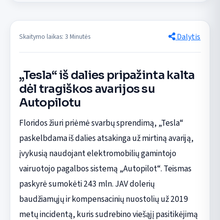
Dalytis
Skaitymo laikas: 3 Minutės
„Tesla“ iš dalies pripažinta kalta
dėl tragiškos avarijos su
Autopilotu
Floridos žiuri priėmė svarbų sprendimą, „Tesla“
paskelbdama iš dalies atsakinga už mirtiną avariją,
įvykusią naudojant elektromobilių gamintojo
vairuotojo pagalbos sistemą „Autopilot“. Teismas
paskyrė sumokėti 243 mln. JAV dolerių
baudžiamųjų ir kompensacinių nuostolių už 2019
metų incidentą, kuris sudrebino viešąjį pasitikėjimą