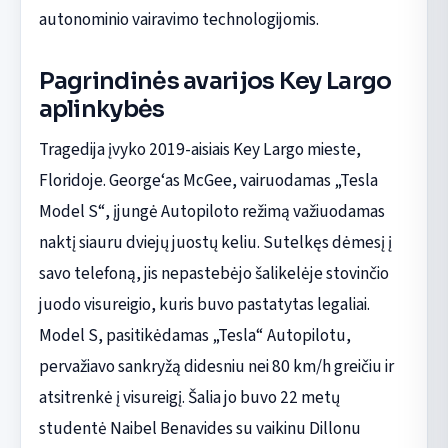
autonominio vairavimo technologijomis.
Pagrindinės avarijos Key Largo
aplinkybės
Tragedija įvyko 2019-aisiais Key Largo mieste,
Floridoje. George‘as McGee, vairuodamas „Tesla
Model S“, įjungė Autopiloto režimą važiuodamas
naktį siauru dviejų juostų keliu. Sutelkęs dėmesį į
savo telefoną, jis nepastebėjo šalikelėje stovinčio
juodo visureigio, kuris buvo pastatytas legaliai.
Model S, pasitikėdamas „Tesla“ Autopilotu,
pervažiavo sankryžą didesniu nei 80 km/h greičiu ir
atsitrenkė į visureigį. Šalia jo buvo 22 metų
studentė Naibel Benavides su vaikinu Dillonu