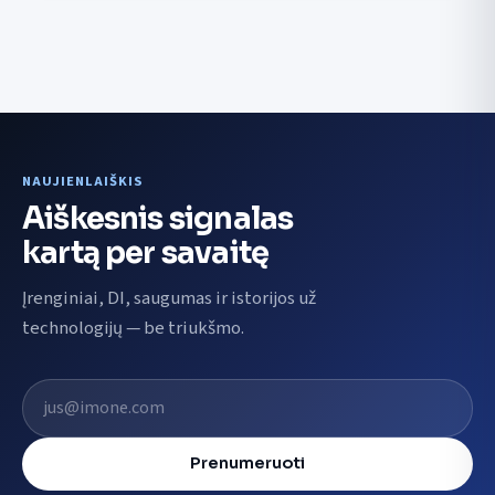
NAUJIENLAIŠKIS
Aiškesnis signalas
kartą per savaitę
Įrenginiai, DI, saugumas ir istorijos už
technologijų — be triukšmo.
El. pašto adresas
Prenumeruoti