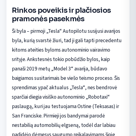
Rinkos poveikis ir plačiosios
pramonės pasekmės
Ši byla – pirmoji „Tesla“ Autopilotu susijusi avarijos
byla, kurią svarstė žiuri, tad ji gali tapti precedentu
kitoms ateities byloms autonominio vairavimo
srityje. Ankstesnės tokio pobūdžio bylos, kaip
panaši 2019 metų „Model 3“ avarija, būdavo
baigiamos susitarimais be viešo teismo proceso. Šis
sprendimas ypač aktualus „Tesla“, nes bendrovė
sparčiai diegia visiško autonominio „Robotaxi“
paslaugą, kuri jau testuojama Ostine (Teksasas) ir
San Franciske. Pirmieji jos bandymai parodė
nestabilią automobilių elgseną, todėl dar labiau
padidėjo dėmesys saugumo reikalavimams šioje