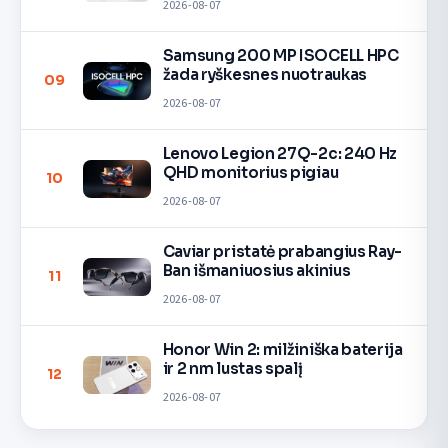
2026-08-07
Samsung 200 MP ISOCELL HPC
žada ryškesnes nuotraukas
09
2026-08-07
Lenovo Legion 27Q-2c: 240 Hz
QHD monitorius pigiau
10
2026-08-07
Caviar pristatė prabangius Ray-
Ban išmaniuosius akinius
11
2026-08-07
Honor Win 2: milžiniška baterija
ir 2 nm lustas spalį
12
2026-08-07