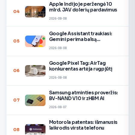
Apple Indijoje peržengė 10
mlrd. JAV dolerių pardavimus
04
2026-08-08
Google Assistant traukiasi:
Gemini perima balsą
05
įrenginiuose
2026-08-08
Google Pixel Tag: AirTag
konkurentas artėja rugpjūtį
06
2026-08-08
Samsung atminties proveržis:
BV-NAND V10 ir zHBM AI
07
2026-08-07
Motorola patentas: išmanusis
laikrodis virsta telefonu
08