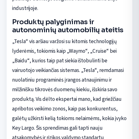
industrijoje.
Produktų palyginimas ir
autonominių automobilių ateitis
„Tesla“ vis aršiau varžosi su kitomis technologijų
lyderėmis, tokiomis kaip „Waymo“, „Cruise“ bei
„Baidu“, kurios taip pat siekia ištobulinti be
vairuotojo veikiančias sistemas. „Tesla“, remdamasi
nuolatiniu programinės įrangos atnaujinimu ir
milžinišku tikrovės duomenų kiekiu, išskiria savo
produktą. Vis dėlto ekspertai mano, kad griežčiau
apribotos veikimo zonos, kaip pas konkurentus,
galėtų užkirsti kelią tokioms nelaimėms, kokia įvyko
Key Largo. Šis sprendimas gali tapti nauju
atsakomybės ir rizikos valdymo standartu