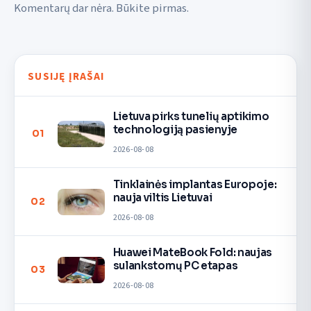
Komentarų dar nėra. Būkite pirmas.
SUSIJĘ ĮRAŠAI
Lietuva pirks tunelių aptikimo
technologiją pasienyje
01
2026-08-08
Tinklainės implantas Europoje:
nauja viltis Lietuvai
02
2026-08-08
Huawei MateBook Fold: naujas
sulankstomų PC etapas
03
2026-08-08