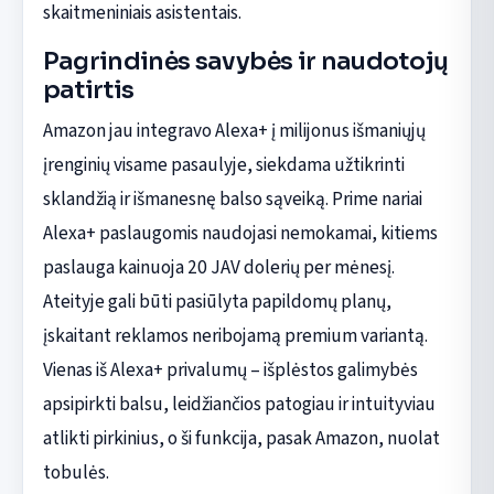
skaitmeniniais asistentais.
Pagrindinės savybės ir naudotojų
patirtis
Amazon jau integravo Alexa+ į milijonus išmaniųjų
įrenginių visame pasaulyje, siekdama užtikrinti
sklandžią ir išmanesnę balso sąveiką. Prime nariai
Alexa+ paslaugomis naudojasi nemokamai, kitiems
paslauga kainuoja 20 JAV dolerių per mėnesį.
Ateityje gali būti pasiūlyta papildomų planų,
įskaitant reklamos neribojamą premium variantą.
Vienas iš Alexa+ privalumų – išplėstos galimybės
apsipirkti balsu, leidžiančios patogiau ir intuityviau
atlikti pirkinius, o ši funkcija, pasak Amazon, nuolat
tobulės.