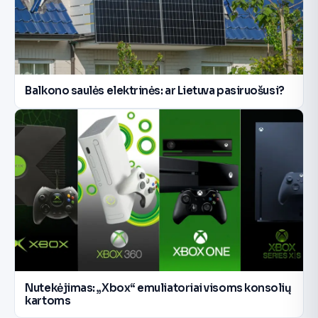
Balkono saulės elektrinės: ar Lietuva pasiruošusi?
Nutekėjimas: „Xbox“ emuliatoriai visoms konsolių
kartoms