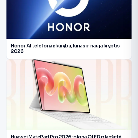
Honor AI telefonai: kūryba, kinas ir nauja kryptis
2026
Huawei MatePad Pro 2026: plona OLED planšetė