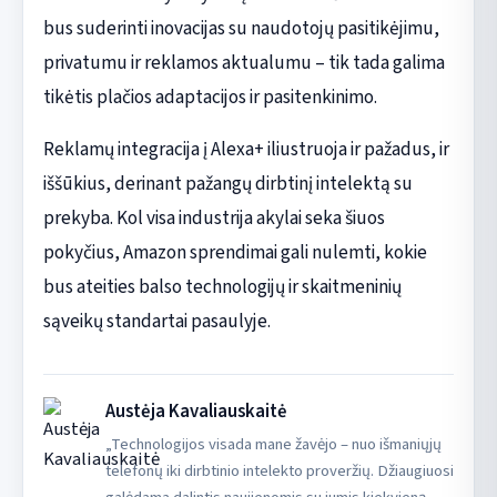
bus suderinti inovacijas su naudotojų pasitikėjimu,
privatumu ir reklamos aktualumu – tik tada galima
tikėtis plačios adaptacijos ir pasitenkinimo.
Reklamų integracija į Alexa+ iliustruoja ir pažadus, ir
iššūkius, derinant pažangų dirbtinį intelektą su
prekyba. Kol visa industrija akylai seka šiuos
pokyčius, Amazon sprendimai gali nulemti, kokie
bus ateities balso technologijų ir skaitmeninių
sąveikų standartai pasaulyje.
Austėja Kavaliauskaitė
„Technologijos visada mane žavėjo – nuo išmaniųjų
telefonų iki dirbtinio intelekto proveržių. Džiaugiuosi