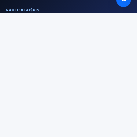
NAUJIENLAIŠKIS
Aiškesnis signalas
kartą per savaitę
Įrenginiai, DI, saugumas ir istorijos už
technologijų — be triukšmo.
El. pašto adresas
Prenumeruoti