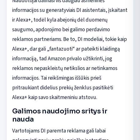
Naudotojai dalinasi vis daugiau asmeninės
informacijos su generatyviais DI asistentais, įskaitant
ir Alexa+, todėl kyla abejonių dėl duomenų
saugumo, apdorojimo bei galimo perdavimo
reklamos partneriams. Be to, DI modeliai, tokie kaip
Alexa+, dar gali „fantazuoti“ ar pateikti klaidingą
informaciją, tad Amazon privalo užtikrinti, jog
reklamos nepaskleistų netikslios ar netinkamos
informacijos. Tai reikšmingas iššūkis prieš
pritraukiant didelius prekių ženklus pasitikėti
Alexa+ kaip savo skaitmeniniu atstovu.
Galimos naudojimo sritys ir
nauda
Vartotojams DI paremta reklama gali labai