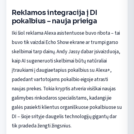
Reklamos integracija į DI
pokalbius – nauja prieiga
Iki šiol reklama Alexa asistentuose buvo ribota – tai
buvo tik vaizdai Echo Show ekrane ar trumpi garso
skelbimai tarp dainų. Andy Jassy dabar įsivaizduoja,
kaip AI sugeneruoti skelbimai būtų natūraliai
įtraukiami į daugiaetapius pokalbius su Alexa+,
padedant vartotojams pokalbio eigoje atrasti
naujas prekes. Tokia kryptis atveria visiškai naujas
galimybes rinkodaros specialistams, kadangi jie
galės pasiekti klientus organiškuose pokalbiuose su
DI – šioje srityje daugelis technologijų gigantų dar
tik pradeda žengti žingsnius.