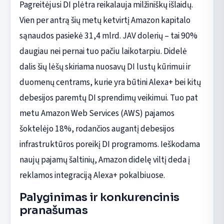
Pagreitėjusi DI plėtra reikalauja milžiniškų išlaidų.
Vien per antrą šių metų ketvirtį Amazon kapitalo
sąnaudos pasiekė 31,4 mlrd. JAV dolerių – tai 90%
daugiau nei pernai tuo pačiu laikotarpiu. Didelė
dalis šių lėšų skiriama nuosavų DI lustų kūrimui ir
duomenų centrams, kurie yra būtini Alexa+ bei kitų
debesijos paremtų DI sprendimų veikimui. Tuo pat
metu Amazon Web Services (AWS) pajamos
šoktelėjo 18%, rodančios augantį debesijos
infrastruktūros poreikį DI programoms. Ieškodama
naujų pajamų šaltinių, Amazon didelę viltį deda į
reklamos integraciją Alexa+ pokalbiuose.
Palyginimas ir konkurencinis
pranašumas