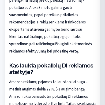
palengvinti naujų prekių paiešką ir atradimą –
pokalbio su Alexa+ metu galima gauti
suasmenintas, pagal poreikius pritaikytas
rekomendacijas. Prekių ženklams ir rinkodaros
ekspertams atsiveria galimybė bendrauti su
klientais natūralioje, pokalbių eigoje – toks
sprendimas gali reikšmingai išauginti skaitmeninės
reklamos efektyvumą bei pridėtinę vertę.
Kas laukia pokalbių DI reklamos
ateityje?
Amazon reklamų pajamos toliau stabiliai auga –
metinis augimas siekia 22%. Šią augimo bangą
Amazon tikisi panaudoti ir pokalbių DI reklamos
monetizavimo lyderystei įtvirtinti. Tačiau svarbiausia