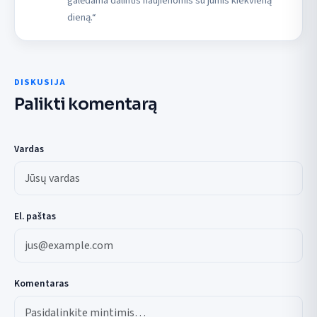
galėdama dalintis naujienomis su jumis kiekvieną
dieną.“
DISKUSIJA
Palikti komentarą
Vardas
El. paštas
Komentaras