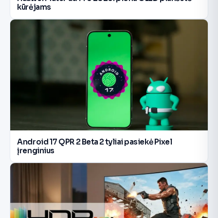
kūrėjams
Android 17 QPR 2 Beta 2 tyliai pasiekė Pixel
įrenginius