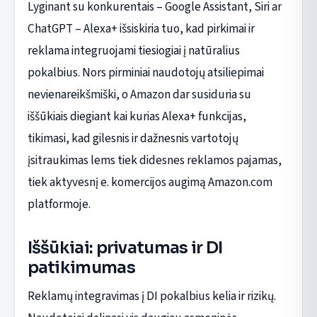
Lyginant su konkurentais – Google Assistant, Siri ar
ChatGPT – Alexa+ išsiskiria tuo, kad pirkimai ir
reklama integruojami tiesiogiai į natūralius
pokalbius. Nors pirminiai naudotojų atsiliepimai
nevienareikšmiški, o Amazon dar susiduria su
iššūkiais diegiant kai kurias Alexa+ funkcijas,
tikimasi, kad gilesnis ir dažnesnis vartotojų
įsitraukimas lems tiek didesnes reklamos pajamas,
tiek aktyvesnį e. komercijos augimą Amazon.com
platformoje.
Iššūkiai: privatumas ir DI
patikimumas
Reklamų integravimas į DI pokalbius kelia ir rizikų.