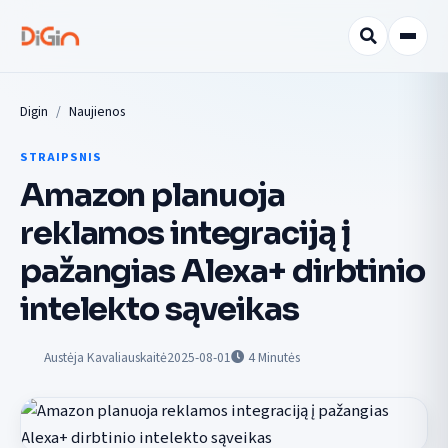
Digin
Naujienos
STRAIPSNIS
Amazon planuoja
reklamos integraciją į
pažangias Alexa+ dirbtinio
intelekto sąveikas
Austėja Kavaliauskaitė
2025-08-01
4
Minutės