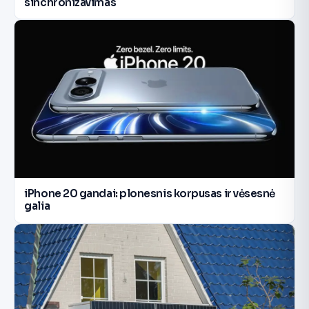
sinchronizavimas
iPhone 20 gandai: plonesnis korpusas ir vėsesnė
galia