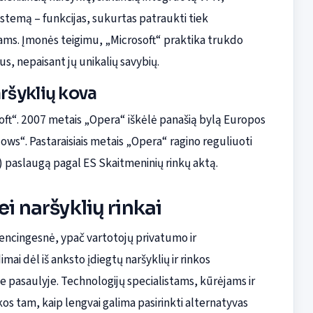
istemą – funkcijas, sukurtas patraukti tiek
ams. Įmonės teigimu, „Microsoft“ praktika trukdo
s, nepaisant jų unikalių savybių.
aršyklių kova
osoft“. 2007 metais „Opera“ iškėlė panašią bylą Europos
ws“. Pastaraisiais metais „Opera“ ragino reguliuoti
 paslaugą pagal ES Skaitmeninių rinkų aktą.
ei naršyklių rinkai
rencingesnė, ypač vartotojų privatumo ir
 dėl iš anksto įdiegtų naršyklių ir rinkos
me pasaulyje. Technologijų specialistams, kūrėjams ir
kos tam, kaip lengvai galima pasirinkti alternatyvas