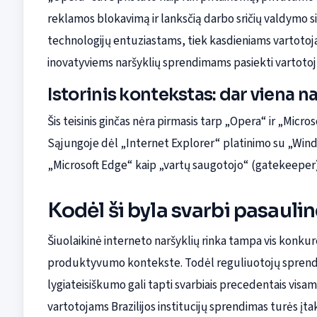
reklamos blokavimą ir lanksčią darbo sričių valdymo s
technologijų entuziastams, tiek kasdieniams vartotoj
inovatyviems naršyklių sprendimams pasiekti vartotoju
Istorinis kontekstas: dar viena n
Šis teisinis ginčas nėra pirmasis tarp „Opera“ ir „Micr
Sąjungoje dėl „Internet Explorer“ platinimo su „Windo
„Microsoft Edge“ kaip „vartų saugotojo“ (gatekeeper)
Kodėl ši byla svarbi pasaulin
Šiuolaikinė interneto naršyklių rinka tampa vis konku
produktyvumo kontekste. Todėl reguliuotojų sprendimai
lygiateisiškumo gali tapti svarbiais precedentais visa
vartotojams Brazilijos institucijų sprendimas turės įta