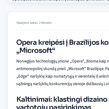
Skaitymo laikas: 2 Minutės
Opera kreipėsi į Brazilijos 
„Microsoft“
Norvegijos technologijų įmonė „Opera“, žinoma kaip mo
antimonopolinį skundą prieš „Microsoft“ Brazilijoje. 
„Edge“ naršyklę kaip numatytąją ir vienintelę iš anks
sąžiningą naršyklių konkurenciją vienoje didžiausių Lo
Kaltinimai: klastingi dizaino
vartotojų pasirinkimas