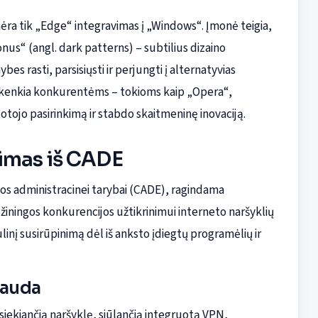
 nėra tik „Edge“ integravimas į „Windows“. Įmonė teigia,
us“ (angl. dark patterns) – subtilius dizaino
 rasti, parsisiųsti ir perjungti į alternatyvias
i kenkia konkurentėms – tokioms kaip „Opera“,
otojo pasirinkimą ir stabdo skaitmeninę inovaciją.
imas iš CADE
s administracinei tarybai (CADE), ragindama
 sąžiningos konkurencijos užtikrinimui interneto naršyklių
ulinį susirūpinimą dėl iš anksto įdiegtų programėlių ir
nauda
siekiančią naršyklę, siūlančią integruotą VPN,