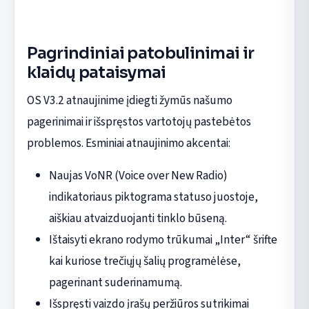
Pagrindiniai patobulinimai ir
klaidų pataisymai
OS V3.2 atnaujinime įdiegti žymūs našumo
pagerinimai ir išspręstos vartotojų pastebėtos
problemos. Esminiai atnaujinimo akcentai:
Naujas VoNR (Voice over New Radio)
indikatoriaus piktograma statuso juostoje,
aiškiau atvaizduojanti tinklo būseną.
Ištaisyti ekrano rodymo trūkumai „Inter“ šrifte
kai kuriose trečiųjų šalių programėlėse,
pagerinant suderinamumą.
Išspręsti vaizdo įrašų peržiūros sutrikimai