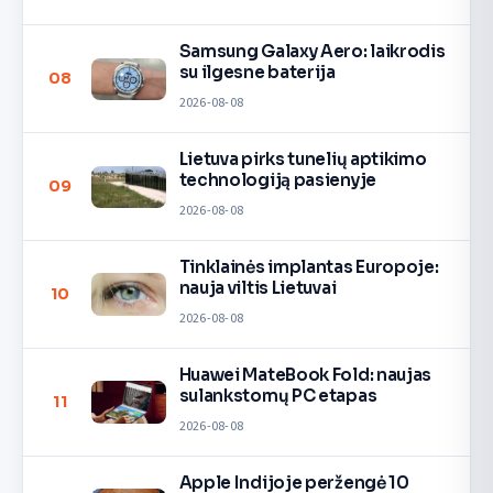
Samsung Galaxy Aero: laikrodis
su ilgesne baterija
08
2026-08-08
Lietuva pirks tunelių aptikimo
technologiją pasienyje
09
2026-08-08
Tinklainės implantas Europoje:
nauja viltis Lietuvai
10
2026-08-08
Huawei MateBook Fold: naujas
sulankstomų PC etapas
11
2026-08-08
Apple Indijoje peržengė 10