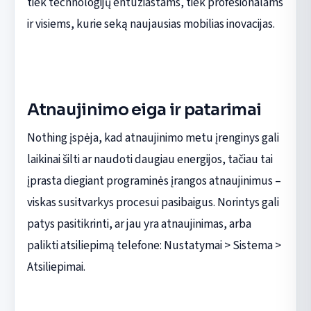
tiek technologijų entuziastams, tiek profesionalams
ir visiems, kurie seką naujausias mobilias inovacijas.
Atnaujinimo eiga ir patarimai
Nothing įspėja, kad atnaujinimo metu įrenginys gali
laikinai šilti ar naudoti daugiau energijos, tačiau tai
įprasta diegiant programinės įrangos atnaujinimus –
viskas susitvarkys procesui pasibaigus. Norintys gali
patys pasitikrinti, ar jau yra atnaujinimas, arba
palikti atsiliepimą telefone: Nustatymai > Sistema >
Atsiliepimai.