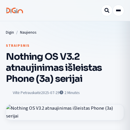
Digin
Naujienos
STRAIPSNIS
Nothing OS V3.2
atnaujinimas išleistas
Phone (3a) serijai
Viltė Petrauskaitė
2025-07-29
2
Minutės