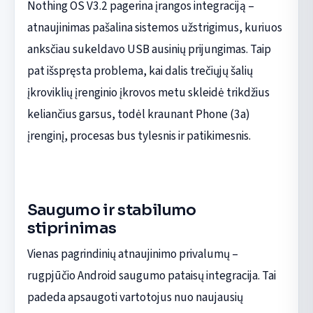
Nothing OS V3.2 pagerina įrangos integraciją –
atnaujinimas pašalina sistemos užstrigimus, kuriuos
anksčiau sukeldavo USB ausinių prijungimas. Taip
pat išspręsta problema, kai dalis trečiųjų šalių
įkroviklių įrenginio įkrovos metu skleidė trikdžius
keliančius garsus, todėl kraunant Phone (3a)
įrenginį, procesas bus tylesnis ir patikimesnis.
Saugumo ir stabilumo
stiprinimas
Vienas pagrindinių atnaujinimo privalumų –
rugpjūčio Android saugumo pataisų integracija. Tai
padeda apsaugoti vartotojus nuo naujausių