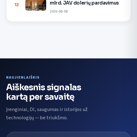
mlrd. JAV dolerių pardavimus
12
2026-08-08
NAUJIENLAIŠKIS
Aiškesnis signalas
kartą per savaitę
Įrenginiai, DI, saugumas ir istorijos už
technologijų — be triukšmo.
El. pašto adresas