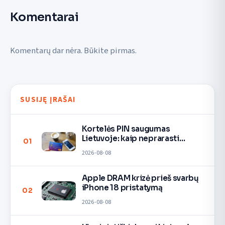
Komentarai
Komentarų dar nėra. Būkite pirmas.
SUSIJĘ ĮRAŠAI
Kortelės PIN saugumas
Lietuvoje: kaip neprarasti
01
pinigų
2026-08-08
Apple DRAM krizė prieš svarbų
iPhone 18 pristatymą
02
2026-08-08