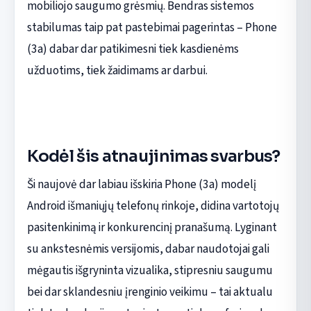
mobiliojo saugumo grėsmių. Bendras sistemos
stabilumas taip pat pastebimai pagerintas – Phone
(3a) dabar dar patikimesni tiek kasdienėms
užduotims, tiek žaidimams ar darbui.
Kodėl šis atnaujinimas svarbus?
Ši naujovė dar labiau išskiria Phone (3a) modelį
Android išmaniųjų telefonų rinkoje, didina vartotojų
pasitenkinimą ir konkurencinį pranašumą. Lyginant
su ankstesnėmis versijomis, dabar naudotojai gali
mėgautis išgryninta vizualika, stipresniu saugumu
bei dar sklandesniu įrenginio veikimu – tai aktualu