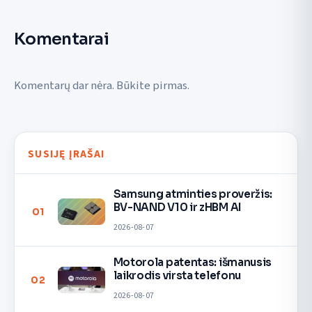
Komentarai
Komentarų dar nėra. Būkite pirmas.
SUSIJĘ ĮRAŠAI
Samsung atminties proveržis:
BV-NAND V10 ir zHBM AI
01
2026-08-07
Motorola patentas: išmanusis
laikrodis virsta telefonu
02
2026-08-07