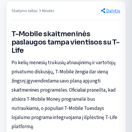
Dalytis
Skaitymo laikas: 3 Minutės
T-Mobile skaitmeninės
paslaugos tampa vientisos su T-
Life
Po kelių mėnesių trukusių atnaujinimų ir vartotojų
privatumo diskusijų, T-Mobile žengia dar vieną
žingsnį įgyvendindama savo planą apjungti
skaitmenines programėles. Oficialiai pranešta, kad
atskira T-Mobile Money programėlė bus
nutraukiama, o populiari T-Mobile Tuesdays
lojalumo programa integruojama į išplėstinę T-Life
platformą.