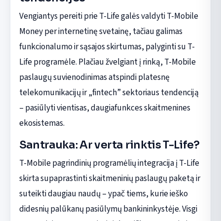
Vengiantys pereiti prie T-Life galės valdyti T-Mobile
Money per internetinę svetainę, tačiau galimas
funkcionalumo ir sąsajos skirtumas, palyginti su T-
Life programėle. Plačiau žvelgiant į rinką, T-Mobile
paslaugų suvienodinimas atspindi platesnę
telekomunikacijų ir „fintech” sektoriaus tendenciją
– pasiūlyti vientisas, daugiafunkces skaitmenines
ekosistemas.
Santrauka: Ar verta rinktis T-Life?
T-Mobile pagrindinių programėlių integracija į T-Life
skirta supaprastinti skaitmeninių paslaugų paketą ir
suteikti daugiau naudų – ypač tiems, kurie ieško
didesnių palūkanų pasiūlymų bankininkystėje. Visgi