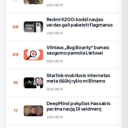
2026-08-07
Redmi K200: kodėl naujas
vardas gali pakeisti flagmanus
08
2026-08-07
Vilniaus „Bug Bounty“ bumas:
saugumo pamoka Lietuvai
09
2026-08-07
Starlink mobilusis internetas
meta iššūkį ryšio milžinams
10
2026-08-07
DeepMind pokyčiai: Hassabis
perima naują DI vaidmenį
11
2026-08-07