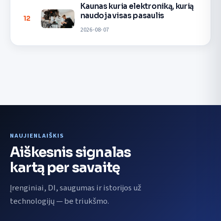
Kaunas kuria elektroniką, kurią
naudoja visas pasaulis
12
2026-08-07
NAUJIENLAIŠKIS
Aiškesnis signalas
kartą per savaitę
Įrenginiai, DI, saugumas ir istorijos už
technologijų — be triukšmo.