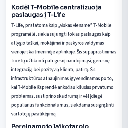
Kodėl T-Mobile centralizuoja
paslaugas į T-Life
T-Life, pristatoma kaip „viskas viename” T-Mobile
programėlė, siekia sujungti tokias paslaugas kaip
atlygio taškai, mokėjimai ir paskyros valdymas
vienoje skaitmeninėje aplinkoje. Šis supaprastinimas
turėtų užtikrinti patogesnį naudojimąsi, geresnę
integraciją bei pozityvią klientų patirtį. Šis
infrastruktūros atnaujinimas įgyvendinamas po to,
kai T-Mobile išsprendė anksčiau kilusias privatumo
problemas, sustiprino skaidrumą ir vėl įdiegė
populiarius funkcionalumus, siekdama susigrąžinti
vartotojų pasitikėjimą.
Pereinamojo laikotarpio