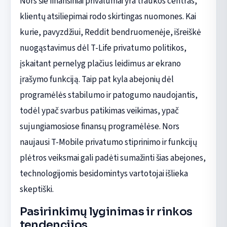
Nors šie finansiniai privalumai yra traukos centras,
klientų atsiliepimai rodo skirtingas nuomones. Kai
kurie, pavyzdžiui, Reddit bendruomenėje, išreiškė
nuogąstavimus dėl T-Life privatumo politikos,
įskaitant pernelyg plačius leidimus ar ekrano
įrašymo funkciją. Taip pat kyla abejonių dėl
programėlės stabilumo ir patogumo naudojantis,
todėl ypač svarbus patikimas veikimas, ypač
sujungiamosiose finansų programėlėse. Nors
naujausi T-Mobile privatumo stiprinimo ir funkcijų
plėtros veiksmai gali padėti sumažinti šias abejones,
technologijomis besidomintys vartotojai išlieka
skeptiški.
Pasirinkimų lyginimas ir rinkos
tendencijos