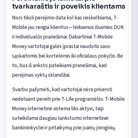
tvarkaraštis ir poveikis klientams
Nors tiksli perėjimo data kol kas neskelbiama, T-
Mobile jau rengia klientus—teikiamos išsamios DUK
ir individualūs pranešimai. Dabartiniai T-Mobile
Money vartotojai galės įprastai naudotis savo
sąskaitomis bei kortelėmis iki oficialaus pokyčio. Be
to, bus iš anksto pateikiami pranešimai, kad
perėjimas vyktų sklandžiai.
Svarbu pažymėti, kad vartotojai nėra priversti
nedelsiant pereiti prie T-Life programėlės. T-Mobile
Money internetinė sistema liks aktyvi, taip
suteikdama daugiau lankstumo internetinei
bankininkystei ir pritaikymą prie įvairių įrenginių.