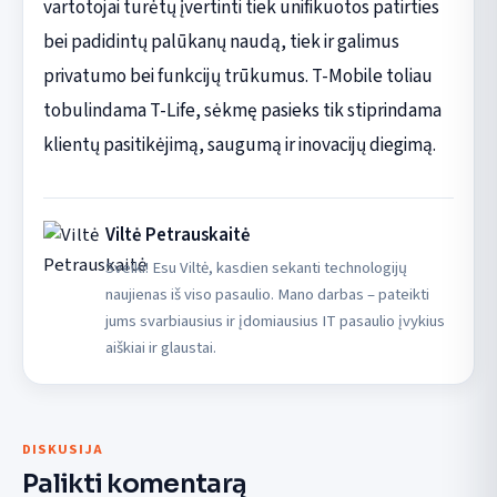
vartotojai turėtų įvertinti tiek unifikuotos patirties
bei padidintų palūkanų naudą, tiek ir galimus
privatumo bei funkcijų trūkumus. T-Mobile toliau
tobulindama T-Life, sėkmę pasieks tik stiprindama
klientų pasitikėjimą, saugumą ir inovacijų diegimą.
Viltė Petrauskaitė
Sveiki! Esu Viltė, kasdien sekanti technologijų
naujienas iš viso pasaulio. Mano darbas – pateikti
jums svarbiausius ir įdomiausius IT pasaulio įvykius
aiškiai ir glaustai.
DISKUSIJA
Palikti komentarą