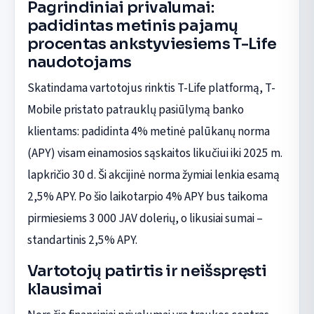
Pagrindiniai privalumai:
padidintas metinis pajamų
procentas ankstyviesiems T-Life
naudotojams
Skatindama vartotojus rinktis T-Life platformą, T-
Mobile pristato patrauklų pasiūlymą banko
klientams: padidinta 4% metinė palūkanų norma
(APY) visam einamosios sąskaitos likučiui iki 2025 m.
lapkričio 30 d. Ši akcijinė norma žymiai lenkia esamą
2,5% APY. Po šio laikotarpio 4% APY bus taikoma
pirmiesiems 3 000 JAV dolerių, o likusiai sumai –
standartinis 2,5% APY.
Vartotojų patirtis ir neišspręsti
klausimai