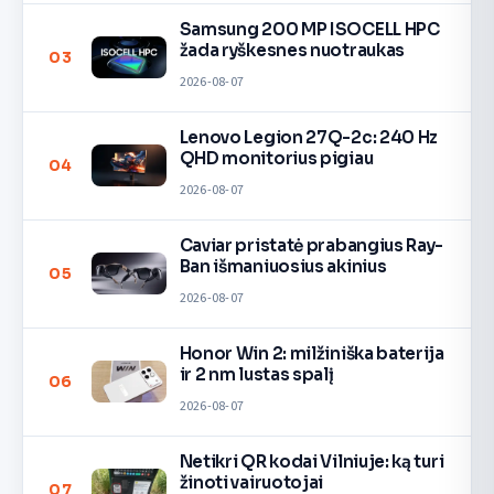
Samsung 200 MP ISOCELL HPC
žada ryškesnes nuotraukas
03
2026-08-07
Lenovo Legion 27Q-2c: 240 Hz
QHD monitorius pigiau
04
2026-08-07
Caviar pristatė prabangius Ray-
Ban išmaniuosius akinius
05
2026-08-07
Honor Win 2: milžiniška baterija
ir 2 nm lustas spalį
06
2026-08-07
Netikri QR kodai Vilniuje: ką turi
žinoti vairuotojai
07