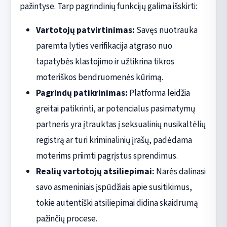
pažintyse. Tarp pagrindinių funkcijų galima išskirti:
Vartotojų patvirtinimas:
Savęs nuotrauka
paremta lyties verifikacija atgraso nuo
tapatybės klastojimo ir užtikrina tikros
moteriškos bendruomenės kūrimą.
Pagrindų patikrinimas:
Platforma leidžia
greitai patikrinti, ar potencialus pasimatymų
partneris yra įtrauktas į seksualinių nusikaltėlių
registrą ar turi kriminalinių įrašų, padėdama
moterims priimti pagrįstus sprendimus.
Realių vartotojų atsiliepimai:
Narės dalinasi
savo asmeniniais įspūdžiais apie susitikimus,
tokie autentiški atsiliepimai didina skaidrumą
pažinčių procese.