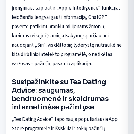
įrenginiais, taip pat ir „Apple Intelligence“ funkcija,
leidžiančia lengvai gauti informaciją, ChatGPT
pavertė patikimu įrankiu milijonams žmonių,
kuriems reikėjo išsamių atsakymų sparčiau nei
naudojant „Siri“. Vis dėlto šią lyderystę nutraukė ne
kita dirbtinio intelekto programėlė, o netikėtas
varžovas – pažinčių pasaulio aplikacija.
Susipažinkite su Tea Dating
Advice: saugumas,
bendruomenė ir skaidrumas
internetinėse pažintyse
„Tea Dating Advice“ tapo nauja populiariausia App
Store programėle ir išsiskiria iš tokių pažinčių