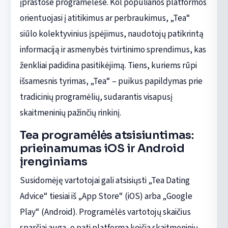
įprastose programėlėse. Kol populiarios platformos
orientuojasi į atitikimus ar perbraukimus, „Tea“
siūlo kolektyvinius įspėjimus, naudotojų patikrintą
informaciją ir asmenybės tvirtinimo sprendimus, kas
ženkliai padidina pasitikėjimą. Tiens, kuriems rūpi
išsamesnis tyrimas, „Tea“ – puikus papildymas prie
tradicinių programėlių, sudarantis visapusį
skaitmeninių pažinčių rinkinį.
Tea programėlės atsisiuntimas:
prieinamumas iOS ir Android
įrenginiams
Susidomėję vartotojai gali atsisiųsti „Tea Dating
Advice“ tiesiai iš „App Store“ (iOS) arba „Google
Play“ (Android). Programėlės vartotojų skaičius
sparčiai auga, o pati platforma keičia skaitmeninių