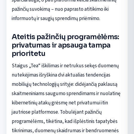
pažinčių suvokimą – nuo paprasto atitikimo iki
informuotų ir saugių sprendimų priėmimo.
Ateitis pažinčių programėlėms:
privatumas ir apsauga tampa
prioritetu
Staigus „Tea“ iškilimas ir netrukus sekęs duomenų
nutekėjimas išryškina dvi aktualias tendencijas
mobiliųjų technologijų srityje: didėjančią paklausą
skaitmeniniams saugumo sprendimams ir nuolatinę
kibernetinių atakų grėsmę net privatumui itin
jautriose platformose. Tobulėjant pažinčių
programėlėms, tikėtina, kad išplėstinis tapatybės
tikrinimas, duomenų skaidrumas ir bendruomenės