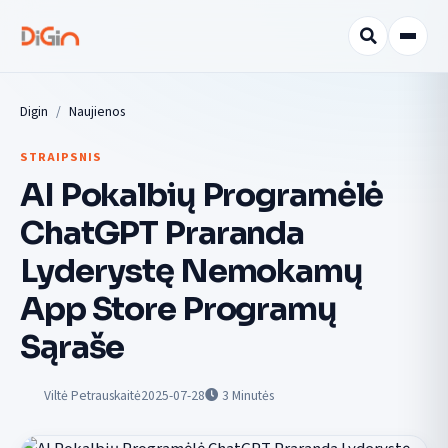
Digin
Naujienos
STRAIPSNIS
AI Pokalbių Programėlė
ChatGPT Praranda
Lyderystę Nemokamų
App Store Programų
Sąraše
Viltė Petrauskaitė
2025-07-28
3
Minutės