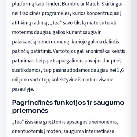
platformų kaip Tinder, Bumble ar Match. Skirtingai
nei tradicinės programėles, kurios koncentruojasi į
atitikimų radimą, „Tea“ savo tikslą mato suteikti
moterims daugiau galios kuriant saugią ir
palaikančią bendruomenę, kurioje galima dalintis
pažinčių patirtimis. Vartotojos gali anonimiškai keistis
patarimais bei įspėti apie galimus pavojus dar prieš
susitikdamos, taip pasinaudodamos daugiau nei 1,6
milijono vartotojų kolektyvine išmintimi visame
pasaulyje.
Pagrindinės funkcijos ir saugumo
priemonės
„Tea“ išsiskiria griežtomis apsaugos priemonėmis,
orientuotomis į moterų saugumą internetinėse