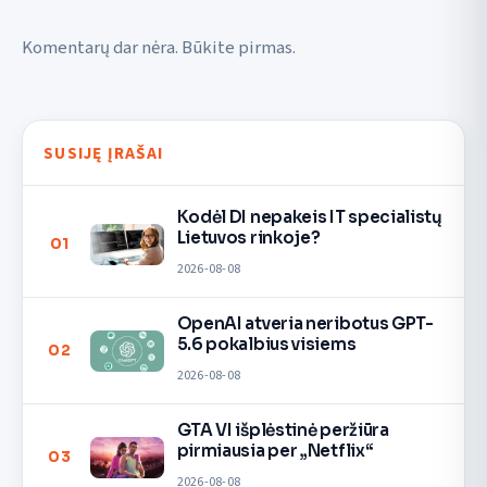
Komentarų dar nėra. Būkite pirmas.
SUSIJĘ ĮRAŠAI
Kodėl DI nepakeis IT specialistų
Lietuvos rinkoje?
01
2026-08-08
OpenAI atveria neribotus GPT-
5.6 pokalbius visiems
02
2026-08-08
GTA VI išplėstinė peržiūra
pirmiausia per „Netflix“
03
2026-08-08