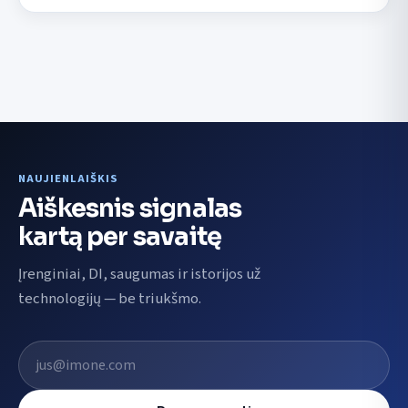
NAUJIENLAIŠKIS
Aiškesnis signalas
kartą per savaitę
Įrenginiai, DI, saugumas ir istorijos už
technologijų — be triukšmo.
El. pašto adresas