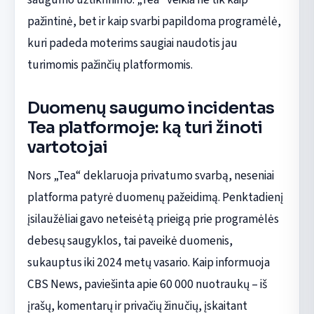
pažintinė, bet ir kaip svarbi papildoma programėlė,
kuri padeda moterims saugiai naudotis jau
turimomis pažinčių platformomis.
Duomenų saugumo incidentas
Tea platformoje: ką turi žinoti
vartotojai
Nors „Tea“ deklaruoja privatumo svarbą, neseniai
platforma patyrė duomenų pažeidimą. Penktadienį
įsilaužėliai gavo neteisėtą prieigą prie programėlės
debesų saugyklos, tai paveikė duomenis,
sukauptus iki 2024 metų vasario. Kaip informuoja
CBS News, paviešinta apie 60 000 nuotraukų – iš
įrašų, komentarų ir privačių žinučių, įskaitant