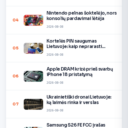
Nintendo pelnas šoktelėjo, nors
konsolių pardavimai lėtėja
04
2026-08-08
Kortelės PIN saugumas
Lietuvoje: kaip neprarasti
05
pinigų
2026-08-08
Apple DRAM krizė prieš svarbų
iPhone 18 pristatymą
06
2026-08-08
Ukrainietiški dronai Lietuvoje:
ką laimės rinka ir verslas
07
2026-08-08
Samsung S26 FE FCC įrašas