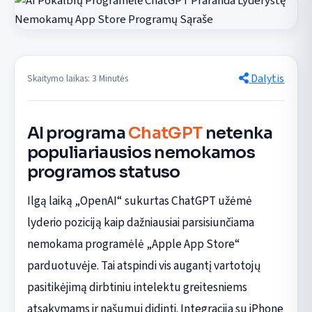
Dalytis
Skaitymo laikas: 3 Minutės
AI programa
ChatGPT
netenka
populiariausios nemokamos
programos statuso
Ilgą laiką „OpenAI“ sukurtas ChatGPT užėmė
lyderio poziciją kaip dažniausiai parsisiunčiama
nemokama programėlė „Apple App Store“
parduotuvėje. Tai atspindi vis augantį vartotojų
pasitikėjimą dirbtiniu intelektu greitesniems
atsakymams ir našumui didinti. Integracija su iPhone