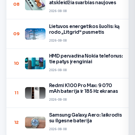
atskleidžia svarbias naujoves
08
2026-08-08
Lietuvos energetikos šuolis: ką
rodo „Litgrid“ pusmetis
09
2026-08-08
HMD pervadina Nokia telefonus:
tie patys įrenginiai
10
2026-08-08
Redmi K100 Pro Max: 9 070
mAh baterija ir 185 Hz ekranas
11
2026-08-08
Samsung Galaxy Aero: laikrodis
su ilgesne baterija
12
2026-08-08