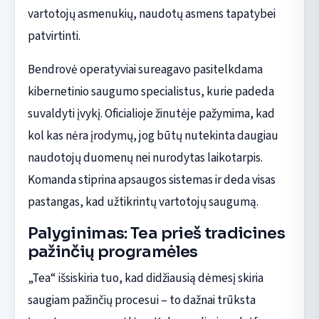
vartotojų asmenukių, naudotų asmens tapatybei
patvirtinti.
Bendrovė operatyviai sureagavo pasitelkdama
kibernetinio saugumo specialistus, kurie padeda
suvaldyti įvykį. Oficialioje žinutėje pažymima, kad
kol kas nėra įrodymų, jog būtų nutekinta daugiau
naudotojų duomenų nei nurodytas laikotarpis.
Komanda stiprina apsaugos sistemas ir deda visas
pastangas, kad užtikrintų vartotojų saugumą.
Palyginimas: Tea prieš tradicines
pažinčių programėles
„Tea“ išsiskiria tuo, kad didžiausią dėmesį skiria
saugiam pažinčių procesui – to dažnai trūksta