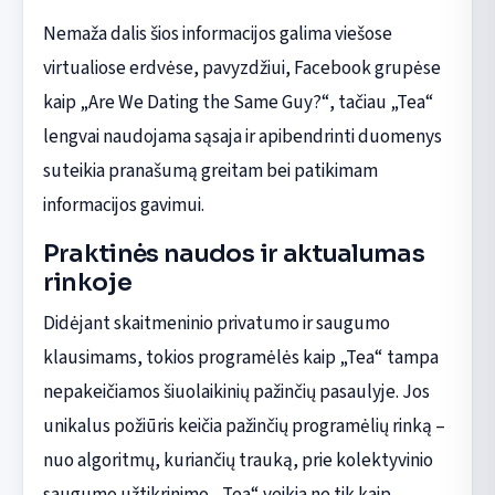
Nemaža dalis šios informacijos galima viešose
virtualiose erdvėse, pavyzdžiui, Facebook grupėse
kaip „Are We Dating the Same Guy?“, tačiau „Tea“
lengvai naudojama sąsaja ir apibendrinti duomenys
suteikia pranašumą greitam bei patikimam
informacijos gavimui.
Praktinės naudos ir aktualumas
rinkoje
Didėjant skaitmeninio privatumo ir saugumo
klausimams, tokios programėlės kaip „Tea“ tampa
nepakeičiamos šiuolaikinių pažinčių pasaulyje. Jos
unikalus požiūris keičia pažinčių programėlių rinką –
nuo algoritmų, kuriančių trauką, prie kolektyvinio
saugumo užtikrinimo. „Tea“ veikia ne tik kaip