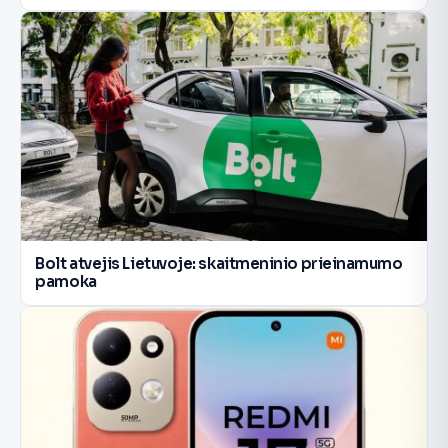
Bolt atvejis Lietuvoje: skaitmeninio prieinamumo
pamoka