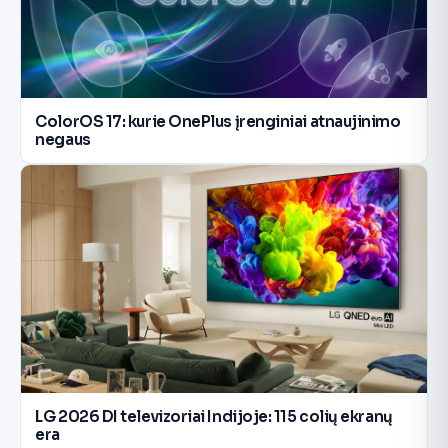
ColorOS 17: kurie OnePlus įrenginiai atnaujinimo
negaus
LG 2026 DI televizoriai Indijoje: 115 colių ekranų
era