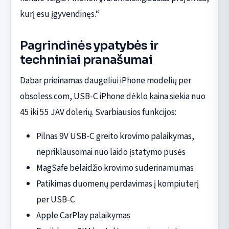
kurį esu įgyvendinęs.“
Pagrindinės ypatybės ir
techniniai pranašumai
Dabar prieinamas daugeliui iPhone modelių per
obsoless.com, USB-C iPhone dėklo kaina siekia nuo
45 iki 55 JAV dolerių. Svarbiausios funkcijos:
Pilnas 9V USB-C greito krovimo palaikymas,
nepriklausomai nuo laido įstatymo pusės
MagSafe belaidžio krovimo suderinamumas
Patikimas duomenų perdavimas į kompiuterį
per USB-C
Apple CarPlay palaikymas