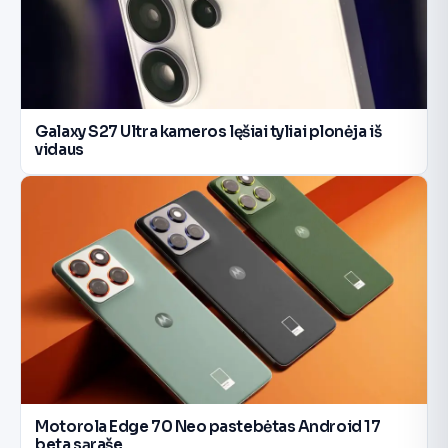
Galaxy S27 Ultra kameros lęšiai tyliai plonėja iš
vidaus
Motorola Edge 70 Neo pastebėtas Android 17
beta sąraše