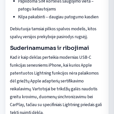
Papildoma SIM kortelės saugojimo vieta –
patogu keliautojams
Kilpa pakabinti – daugiau patogumo kasdien
Debiutuoja tamsiai pilkos spalvos modelis, kitos
spalvų versijos prekyboje pasirodys rugsėjį.
Suderinamumas ir ribojimai
Kad ir kaip dėklas perteikia modernias USB-C
funkcijas senesniems iPhone, kai kurios Apple
patentuotos Lightning funkcijos nėra palaikomos
dėl griežtų Apple adapterių sertifikavimo
reikalavimų. Vartotojai be trikdžių galės naudotis
greitu krovimu, duomenų sinchronizavimu bei
CarPlay, tačiau su specifiniais Lightning priedais gali
tekti nuimti dėklą.