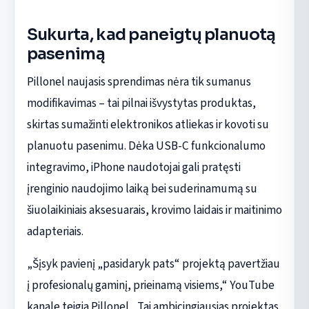
Sukurta, kad paneigtų planuotą
pasenimą
Pillonel naujasis sprendimas nėra tik sumanus
modifikavimas – tai pilnai išvystytas produktas,
skirtas sumažinti elektronikos atliekas ir kovoti su
planuotu pasenimu. Dėka USB-C funkcionalumo
integravimo, iPhone naudotojai gali pratęsti
įrenginio naudojimo laiką bei suderinamumą su
šiuolaikiniais aksesuarais, krovimo laidais ir maitinimo
adapteriais.
„Šįsyk pavienį „pasidaryk pats“ projektą pavertžiau
į profesionalų gaminį, prieinamą visiems,“ YouTube
kanale teigia Pillonel. „Tai ambicingiausias projektas,