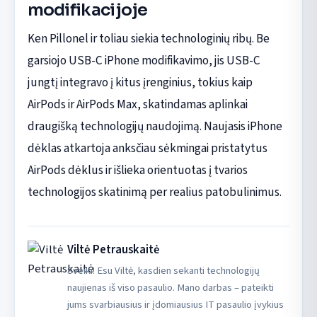
modifikacijoje
Ken Pillonel ir toliau siekia technologinių ribų. Be
garsiojo USB-C iPhone modifikavimo, jis USB-C
jungtį integravo į kitus įrenginius, tokius kaip
AirPods ir AirPods Max, skatindamas aplinkai
draugišką technologijų naudojimą. Naujasis iPhone
dėklas atkartoja anksčiau sėkmingai pristatytus
AirPods dėklus ir išlieka orientuotas į tvarios
technologijos skatinimą per realius patobulinimus.
Viltė Petrauskaitė
Sveiki! Esu Viltė, kasdien sekanti technologijų
naujienas iš viso pasaulio. Mano darbas – pateikti
jums svarbiausius ir įdomiausius IT pasaulio įvykius