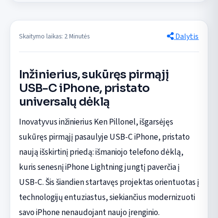
Dalytis
Skaitymo laikas: 2 Minutės
Inžinierius, sukūręs pirmąjį
USB-C iPhone, pristato
universalų dėklą
Inovatyvus inžinierius Ken Pillonel, išgarsėjęs
sukūręs pirmąjį pasaulyje USB-C iPhone, pristato
naują išskirtinį priedą: išmaniojo telefono dėklą,
kuris senesnį iPhone Lightning jungtį paverčia į
USB-C. Šis šiandien startavęs projektas orientuotas į
technologijų entuziastus, siekiančius modernizuoti
savo iPhone nenaudojant naujo įrenginio.