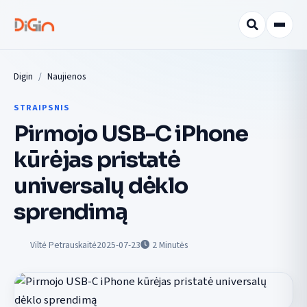
Digin
Naujienos
STRAIPSNIS
Pirmojo USB-C iPhone
kūrėjas pristatė
universalų dėklo
sprendimą
Viltė Petrauskaitė
2025-07-23
2
Minutės