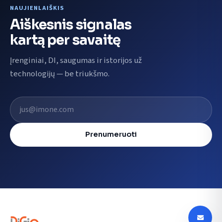
NAUJIENLAIŠKIS
Aiškesnis signalas
kartą per savaitę
Įrenginiai, DI, saugumas ir istorijos už
technologijų — be triukšmo.
El. pašto adresas
Prenumeruoti