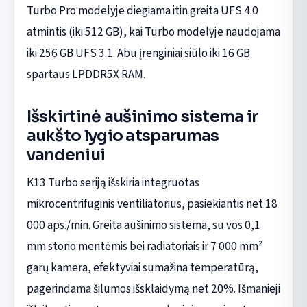
Turbo Pro modelyje diegiama itin greita UFS 4.0
atmintis (iki 512 GB), kai Turbo modelyje naudojama
iki 256 GB UFS 3.1. Abu įrenginiai siūlo iki 16 GB
spartaus LPDDR5X RAM.
Išskirtinė aušinimo sistema ir
aukšto lygio atsparumas
vandeniui
K13 Turbo seriją išskiria integruotas
mikrocentrifuginis ventiliatorius, pasiekiantis net 18
000 aps./min. Greita aušinimo sistema, su vos 0,1
mm storio mentėmis bei radiatoriais ir 7 000 mm²
garų kamera, efektyviai sumažina temperatūrą,
pagerindama šilumos išsklaidymą net 20%. Išmanieji