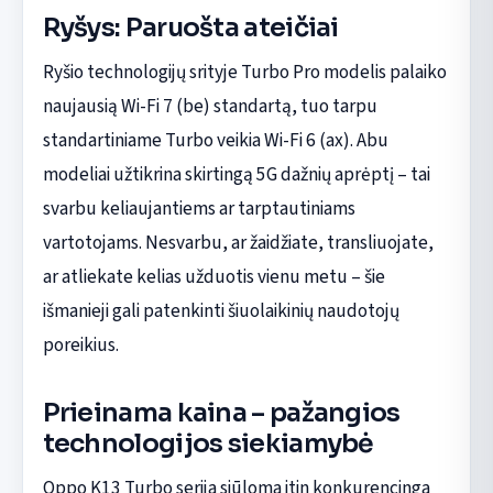
Ryšys: Paruošta ateičiai
Ryšio technologijų srityje Turbo Pro modelis palaiko
naujausią Wi-Fi 7 (be) standartą, tuo tarpu
standartiniame Turbo veikia Wi-Fi 6 (ax). Abu
modeliai užtikrina skirtingą 5G dažnių aprėptį – tai
svarbu keliaujantiems ar tarptautiniams
vartotojams. Nesvarbu, ar žaidžiate, transliuojate,
ar atliekate kelias užduotis vienu metu – šie
išmanieji gali patenkinti šiuolaikinių naudotojų
poreikius.
Prieinama kaina – pažangios
technologijos siekiamybė
Oppo K13 Turbo serija siūloma itin konkurencinga