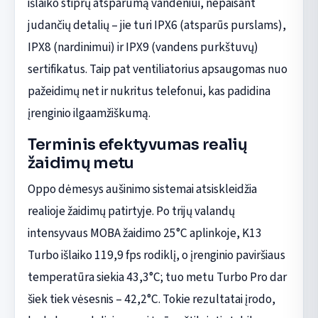
išlaiko stiprų atsparumą vandeniui, nepaisant
judančių detalių – jie turi IPX6 (atsparūs purslams),
IPX8 (nardinimui) ir IPX9 (vandens purkštuvų)
sertifikatus. Taip pat ventiliatorius apsaugomas nuo
pažeidimų net ir nukritus telefonui, kas padidina
įrenginio ilgaamžiškumą.
Terminis efektyvumas realių
žaidimų metu
Oppo dėmesys aušinimo sistemai atsiskleidžia
realioje žaidimų patirtyje. Po trijų valandų
intensyvaus MOBA žaidimo 25°C aplinkoje, K13
Turbo išlaiko 119,9 fps rodiklį, o įrenginio paviršiaus
temperatūra siekia 43,3°C; tuo metu Turbo Pro dar
šiek tiek vėsesnis – 42,2°C. Tokie rezultatai įrodo,