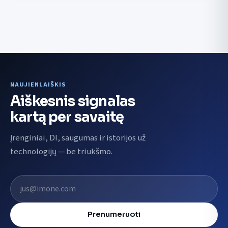
NAUJIENLAIŠKIS
Aiškesnis signalas
kartą per savaitę
Įrenginiai, DI, saugumas ir istorijos už
technologijų — be triukšmo.
El. pašto adresas
Prenumeruoti