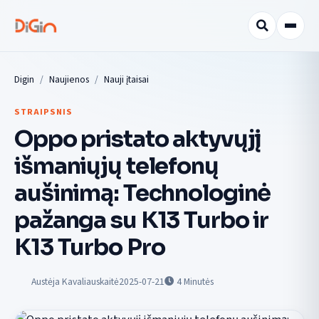
Digin
Naujienos
Nauji įtaisai
STRAIPSNIS
Oppo pristato aktyvųjį
išmaniųjų telefonų
aušinimą: Technologinė
pažanga su K13 Turbo ir
K13 Turbo Pro
Austėja Kavaliauskaitė
2025-07-21
4
Minutės