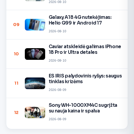
2026-08-10
Galaxy A18 4G nutekėjimas:
Helio G99 ir Android 17
09
2026-08-10
Caviar atskleidė galimas iPhone
18 Pro ir Ultra detales
10
2026-08-10
ES IRIS palydovinis ryšys: saugus
tinklas krizėms
11
2026-08-09
Sony WH-1000XM4C sugrįžta
su nauja kaina ir spalva
12
2026-08-09