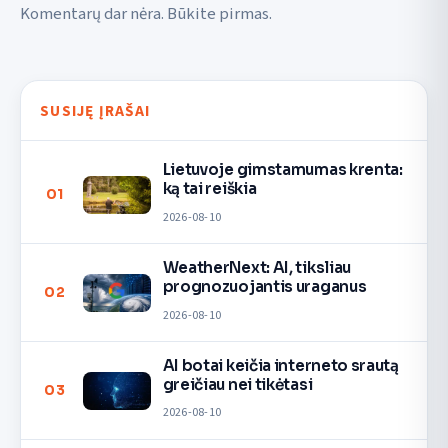
Komentarų dar nėra. Būkite pirmas.
SUSIJĘ ĮRAŠAI
Lietuvoje gimstamumas krenta:
ką tai reiškia
01
2026-08-10
WeatherNext: AI, tiksliau
prognozuojantis uraganus
02
2026-08-10
AI botai keičia interneto srautą
greičiau nei tikėtasi
03
2026-08-10