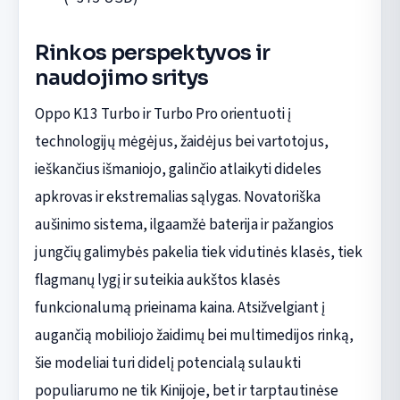
Rinkos perspektyvos ir
naudojimo sritys
Oppo K13 Turbo ir Turbo Pro orientuoti į
technologijų mėgėjus, žaidėjus bei vartotojus,
ieškančius išmaniojo, galinčio atlaikyti dideles
apkrovas ir ekstremalias sąlygas. Novatoriška
aušinimo sistema, ilgaamžė baterija ir pažangios
jungčių galimybės pakelia tiek vidutinės klasės, tiek
flagmanų lygį ir suteikia aukštos klasės
funkcionalumą prieinama kaina. Atsižvelgiant į
augančią mobiliojo žaidimų bei multimedijos rinką,
šie modeliai turi didelį potencialą sulaukti
populiarumo ne tik Kinijoje, bet ir tarptautinėse