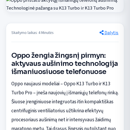
Dalytis
Skaitymo laikas: 4 Minutės
Oppo žengia žingsnį pirmyn:
aktyvaus aušinimo technologija
išmaniuosiuose telefonuose
Oppo naujausi modeliai – Oppo K13 Turbo ir K13
Turbo Pro – įneša naujovių į išmaniųjų telefonų rinką.
Šiuose įrenginiuose integruotas itin kompaktiškas
centrifuginis ventiliatorius užtikrina efektyvų
procesoriaus aušinimą net ir intensyvaus žaidimų
maratono metu. Tai drąsus žingsnis nutolstant nuo