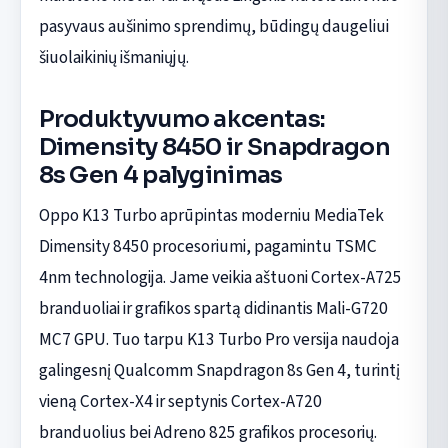
pasyvaus aušinimo sprendimų, būdingų daugeliui
šiuolaikinių išmaniųjų.
Produktyvumo akcentas:
Dimensity 8450 ir Snapdragon
8s Gen 4 palyginimas
Oppo K13 Turbo aprūpintas moderniu MediaTek
Dimensity 8450 procesoriumi, pagamintu TSMC
4nm technologija. Jame veikia aštuoni Cortex-A725
branduoliai ir grafikos spartą didinantis Mali-G720
MC7 GPU. Tuo tarpu K13 Turbo Pro versija naudoja
galingesnį Qualcomm Snapdragon 8s Gen 4, turintį
vieną Cortex-X4 ir septynis Cortex-A720
branduolius bei Adreno 825 grafikos procesorių.