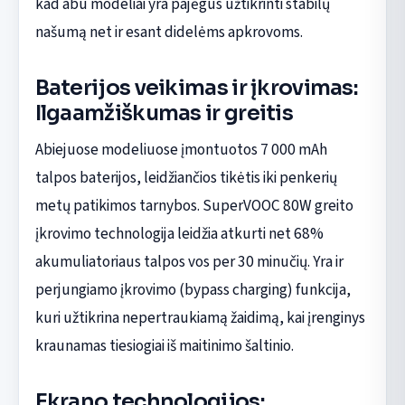
kad abu modeliai yra pajėgūs užtikrinti stabilų
našumą net ir esant didelėms apkrovoms.
Baterijos veikimas ir įkrovimas:
Ilgaamžiškumas ir greitis
Abiejuose modeliuose įmontuotos 7 000 mAh
talpos baterijos, leidžiančios tikėtis iki penkerių
metų patikimos tarnybos. SuperVOOC 80W greito
įkrovimo technologija leidžia atkurti net 68%
akumuliatoriaus talpos vos per 30 minučių. Yra ir
perjungiamo įkrovimo (bypass charging) funkcija,
kuri užtikrina nepertraukiamą žaidimą, kai įrenginys
kraunamas tiesiogiai iš maitinimo šaltinio.
Ekrano technologijos: