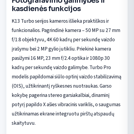
Fotografavimo galimybės ir
kasdienės funkcijos
K13 Turbo serijos kameros išlieka praktiškos ir
funkcionalios. Pagrindinė kamera – 50 MP su 27 mm
f/1.8 objektyvu, 4K 60 kadrų per sekundę vaizdo
įrašymu bei 2 MP gylio jutikliu. Priekinė kamera
pasižymi 16 MP, 23 mm f/2.4 optika ir 1080p 30
kadrų per sekundę vaizdo galimybe. Turbo Pro
modelis papildomai siūlo optinį vaizdo stabilizavimą
(OIS), užtikrinantį ryškesnes nuotraukas. Garso
kokybę pagerina stereo garsiakalbiai, dinaminį
potyrį papildo X ašies vibracinis variklis, o saugumas
užtikrinamas ekrane integruotu pirštų atspaudų
skaitytuvu.