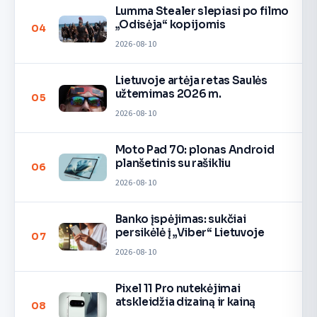
Lumma Stealer slepiasi po filmo
„Odisėja“ kopijomis
04
2026-08-10
Lietuvoje artėja retas Saulės
užtemimas 2026 m.
05
2026-08-10
Moto Pad 70: plonas Android
planšetinis su rašikliu
06
2026-08-10
Banko įspėjimas: sukčiai
persikėlė į „Viber“ Lietuvoje
07
2026-08-10
Pixel 11 Pro nutekėjimai
atskleidžia dizainą ir kainą
08