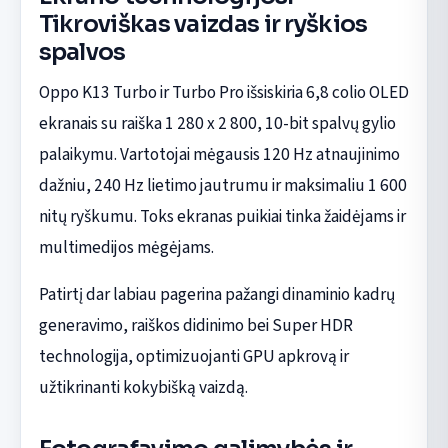
Tikroviškas vaizdas ir ryškios
spalvos
Oppo K13 Turbo ir Turbo Pro išsiskiria 6,8 colio OLED
ekranais su raiška 1 280 x 2 800, 10-bit spalvų gylio
palaikymu. Vartotojai mėgausis 120 Hz atnaujinimo
dažniu, 240 Hz lietimo jautrumu ir maksimaliu 1 600
nitų ryškumu. Toks ekranas puikiai tinka žaidėjams ir
multimedijos mėgėjams.
Patirtį dar labiau pagerina pažangi dinaminio kadrų
generavimo, raiškos didinimo bei Super HDR
technologija, optimizuojanti GPU apkrovą ir
užtikrinanti kokybišką vaizdą.