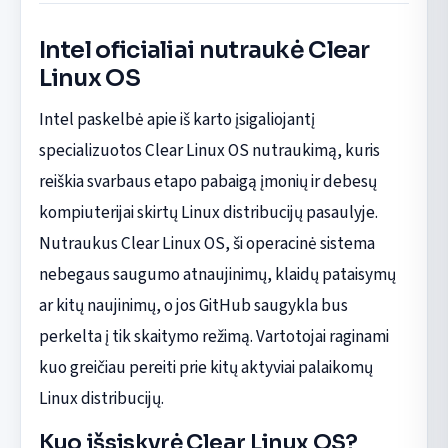
Intel oficialiai nutraukė Clear
Linux OS
Intel paskelbė apie iš karto įsigaliojantį
specializuotos Clear Linux OS nutraukimą, kuris
reiškia svarbaus etapo pabaigą įmonių ir debesų
kompiuterijai skirtų Linux distribucijų pasaulyje.
Nutraukus Clear Linux OS, ši operacinė sistema
nebegaus saugumo atnaujinimų, klaidų pataisymų
ar kitų naujinimų, o jos GitHub saugykla bus
perkelta į tik skaitymo režimą. Vartotojai raginami
kuo greičiau pereiti prie kitų aktyviai palaikomų
Linux distribucijų.
Kuo išsiskyrė Clear Linux OS?