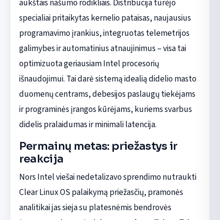
aukštais našumo rodikliais. Distribucija turėjo
specialiai pritaikytas kernelio pataisas, naujausius
programavimo įrankius, integruotas telemetrijos
galimybes ir automatinius atnaujinimus – visa tai
optimizuota geriausiam Intel procesorių
išnaudojimui. Tai darė sistemą idealią didelio masto
duomenų centrams, debesijos paslaugų tiekėjams
ir programinės įrangos kūrėjams, kuriems svarbus
didelis pralaidumas ir minimali latencija.
Permainų metas: priežastys ir
reakcija
Nors Intel viešai nedetalizavo sprendimo nutraukti
Clear Linux OS palaikymą priežasčių, pramonės
analitikai jas sieja su platesnėmis bendrovės