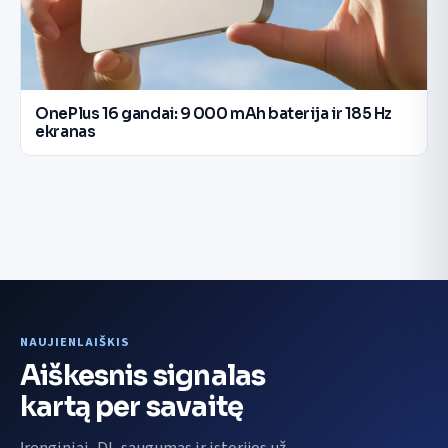
OnePlus 16 gandai: 9 000 mAh baterija ir 185 Hz
ekranas
NAUJIENLAIŠKIS
Aiškesnis signalas
kartą per savaitę
Įrenginiai, DI, saugumas ir istorijos už