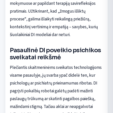
mokymuose ar papildant terapiją savirefleksijos
pratimais. Užtikrinant, kad „žmogus išliktų
procese“, galima išlaikyti reikalingą priežiūrą,
kontekstinį vertinimą ir empatiją – savybes, kurių
šiuolaikiniai DI modeliai dar neturi.
Pasaulinė DI poveikio psichikos
sveikatai reikšmė
Plečiantis skaitmeninėms sveikatos technologijoms
visame pasaulyje, jų svarba ypač didelė ten, kur
psichologų ar psichiatrų prieinamumas ribotas. DI
pagrįsti pokalbių robotai galėtų padėti mažinti
paslaugų trūkumą ar skatinti pagalbos paiešką,
mažindami stigmą. Tačiau aklai ar neapgalvotai