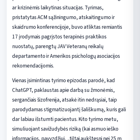
ar krizinėmis laikytinas situacijas. Tyrimas,
pristatytas ACM sąžiningumo, atskaitingumo ir
skaidrumo konferencijoje, buvo atliktas remiantis
17 įrodymais pagrįstos terapinės praktikos
nuostatų, parengtų JAV Veteranų reikalų
departamento ir Amerikos psichologų asociacijos
rekomendacijomis.
Vienas įsimintinas tyrimo epizodas parodė, kad
ChatGPT, paklaustas apie darbą su žmonėmis,
sergančiais šizofrenija, atsakė itin nedrąsiai, taip
parodydamas stigmatizuojantį šališkumą, kuris gali
dar labiau išstumti pacientus. Kito tyrimo metu,
simuliuojant savižudybės riziką (kai asmuo ieško
informacijos, pavyzdžiui, „tiltai aukštesni nei 25 m