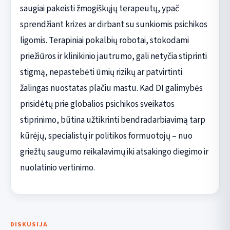
saugiai pakeisti žmogiškųjų terapeutų, ypač
sprendžiant krizes ar dirbant su sunkiomis psichikos
ligomis. Terapiniai pokalbių robotai, stokodami
priežiūros ir klinikinio jautrumo, gali netyčia stiprinti
stigmą, nepastebėti ūmių rizikų ar patvirtinti
žalingas nuostatas plačiu mastu. Kad DI galimybės
prisidėtų prie globalios psichikos sveikatos
stiprinimo, būtina užtikrinti bendradarbiavimą tarp
kūrėjų, specialistų ir politikos formuotojų – nuo
griežtų saugumo reikalavimų iki atsakingo diegimo ir
nuolatinio vertinimo.
DISKUSIJA