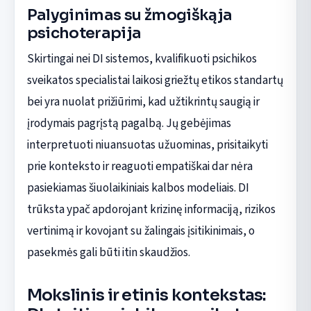
Palyginimas su žmogiškąja
psichoterapija
Skirtingai nei DI sistemos, kvalifikuoti psichikos
sveikatos specialistai laikosi griežtų etikos standartų
bei yra nuolat prižiūrimi, kad užtikrintų saugią ir
įrodymais pagrįstą pagalbą. Jų gebėjimas
interpretuoti niuansuotas užuominas, prisitaikyti
prie konteksto ir reaguoti empatiškai dar nėra
pasiekiamas šiuolaikiniais kalbos modeliais. DI
trūksta ypač apdorojant krizinę informaciją, rizikos
vertinimą ir kovojant su žalingais įsitikinimais, o
pasekmės gali būti itin skaudžios.
Mokslinis ir etinis kontekstas: