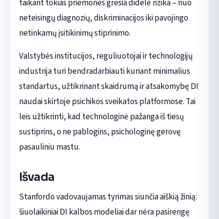
taikant tokias priemones gresia didelė rizika – nuo
neteisingų diagnozių, diskriminacijos iki pavojingo
netinkamų įsitikinimų stiprinimo.
Valstybės institucijos, reguliuotojai ir technologijų
industrija turi bendradarbiauti kuriant minimalius
standartus, užtikrinant skaidrumą ir atsakomybę DI
naudai skirtoje psichikos sveikatos platformose. Tai
leis užtikrinti, kad technologinė pažanga iš tiesų
sustiprins, o ne pablogins, psichologinę gerovę
pasauliniu mastu.
Išvada
Stanfordo vadovaujamas tyrimas siunčia aiškią žinią:
šiuolaikiniai DI kalbos modeliai dar nėra pasirengę