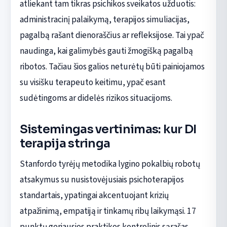
atliekant tam tikras psichikos sveikatos užduotis:
administracinį palaikymą, terapijos simuliacijas,
pagalbą rašant dienoraščius ar refleksijose. Tai ypač
naudinga, kai galimybės gauti žmogišką pagalbą
ribotos. Tačiau šios galios neturėtų būti painiojamos
su visišku terapeuto keitimu, ypač esant
sudėtingoms ar didelės rizikos situacijoms.
Sistemingas vertinimas: kur DI
terapija stringa
Stanfordo tyrėjų metodika lygino pokalbių robotų
atsakymus su nusistovėjusiais psichoterapijos
standartais, ypatingai akcentuojant krizių
atpažinimą, empatiją ir tinkamų ribų laikymąsi. 17
punktų geriausios praktikos kontrolinis sąrašas