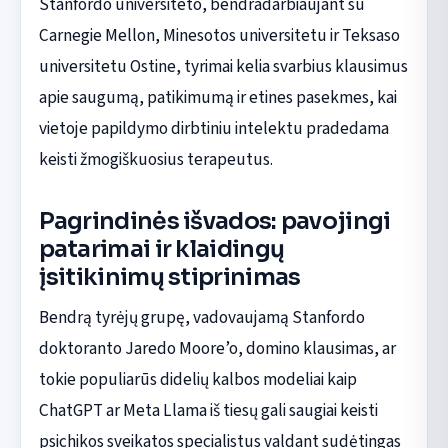
Stanfordo universiteto, bendradarbiaujant su
Carnegie Mellon, Minesotos universitetu ir Teksaso
universitetu Ostine, tyrimai kelia svarbius klausimus
apie saugumą, patikimumą ir etines pasekmes, kai
vietoje papildymo dirbtiniu intelektu pradedama
keisti žmogiškuosius terapeutus.
Pagrindinės išvados: pavojingi
patarimai ir klaidingų
įsitikinimų stiprinimas
Bendrą tyrėjų grupę, vadovaujamą Stanfordo
doktoranto Jaredo Moore’o, domino klausimas, ar
tokie populiarūs didelių kalbos modeliai kaip
ChatGPT ar Meta Llama iš tiesų gali saugiai keisti
psichikos sveikatos specialistus valdant sudėtingas