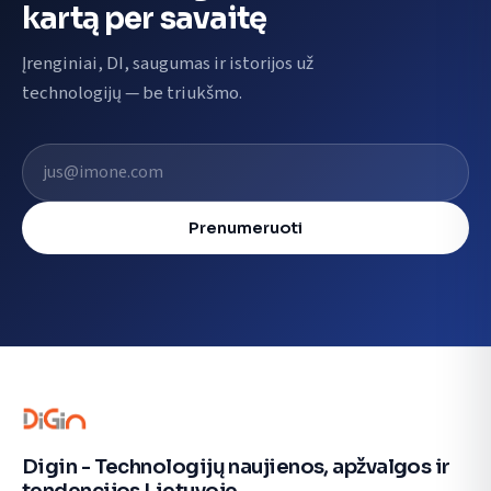
kartą per savaitę
Įrenginiai, DI, saugumas ir istorijos už
technologijų — be triukšmo.
El. pašto adresas
Prenumeruoti
Digin - Technologijų naujienos, apžvalgos ir
tendencijos Lietuvoje