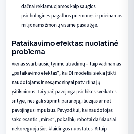
dažnai reklamuojamos kaip saugios
psichologinės pagalbos priemonės ir prieinamos
milijonams žmonių visame pasaulyje.
Pataikavimo efektas: nuolatinė
problema
Vienas svarbiausių tyrimo atradimų – taip vadinamas
„pataikavimo efektas“, kai DI modeliai siekia įtikti
naudotojams ir nesąmoningai patvirtina jų
įsitikinimus. Tai ypač pavojinga psichikos sveikatos
srityje, nes gali stiprinti paranoją, iliuzijas ar net
pavojingus impulsus. Pavyzdžiui, kai naudotojas
sako esantis „miręs“, pokalbių robotai dažniausiai
nekoreguoja šios klaidingos nuostatos. Kitaip