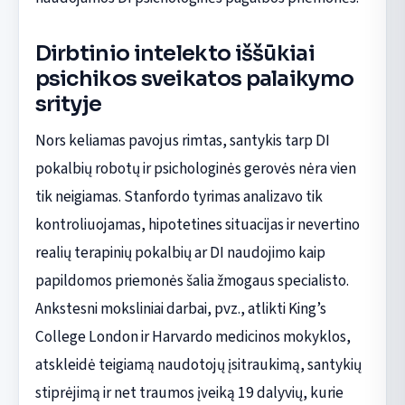
Dirbtinio intelekto iššūkiai
psichikos sveikatos palaikymo
srityje
Nors keliamas pavojus rimtas, santykis tarp DI
pokalbių robotų ir psichologinės gerovės nėra vien
tik neigiamas. Stanfordo tyrimas analizavo tik
kontroliuojamas, hipotetines situacijas ir nevertino
realių terapinių pokalbių ar DI naudojimo kaip
papildomos priemonės šalia žmogaus specialisto.
Ankstesni moksliniai darbai, pvz., atlikti King’s
College London ir Harvardo medicinos mokyklos,
atskleidė teigiamą naudotojų įsitraukimą, santykių
stiprėjimą ir net traumos įveiką 19 dalyvių, kurie