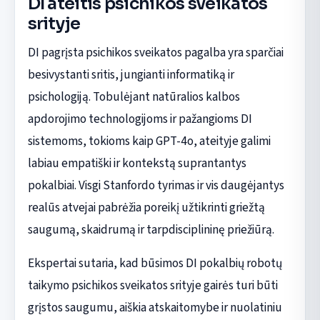
DI ateitis psichikos sveikatos
srityje
DI pagrįsta psichikos sveikatos pagalba yra sparčiai
besivystanti sritis, jungianti informatiką ir
psichologiją. Tobulėjant natūralios kalbos
apdorojimo technologijoms ir pažangioms DI
sistemoms, tokioms kaip GPT-4o, ateityje galimi
labiau empatiški ir kontekstą suprantantys
pokalbiai. Visgi Stanfordo tyrimas ir vis daugėjantys
realūs atvejai pabrėžia poreikį užtikrinti griežtą
saugumą, skaidrumą ir tarpdisciplininę priežiūrą.
Ekspertai sutaria, kad būsimos DI pokalbių robotų
taikymo psichikos sveikatos srityje gairės turi būti
grįstos saugumu, aiškia atskaitomybe ir nuolatiniu