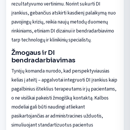
rezultatyvumo vertinimu. Norint sukurti DI
įrankius, gebančius atskirti kasdienį palaikymą nuo
pavojingų krizių, reikia naujų metodų duomenų
rinkiniams, etiniam DI dizainui ir bendradarbiavimo
tarp technologų ir klinikinių specialistų.
Žmogaus ir DI
bendradarbiavimas
Tyrėjų komanda nurodo, kad perspektyviausias
kelias į ateitį – apgalvotai integruoti DI įrankius kaip
pagalbinius išteklius terapeutams ir jų pacientams,
o ne visiškai pakeisti žmogišką kontaktą. Kalbos
modeliai gali būti naudingi atliekant
pasikartojančias ar administracines užduotis,
simuliuojant standartizuotus pacientus