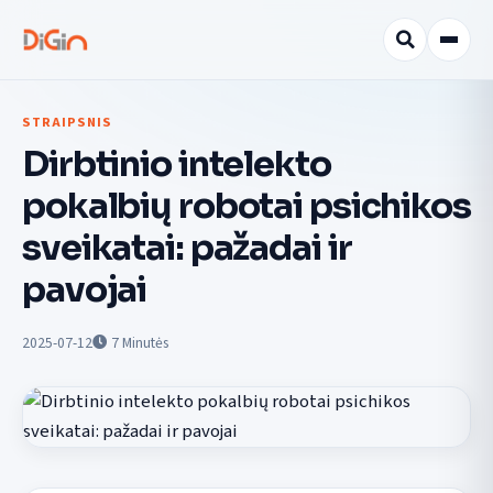
STRAIPSNIS
Dirbtinio intelekto
pokalbių robotai psichikos
sveikatai: pažadai ir
pavojai
2025-07-12
7
Minutės