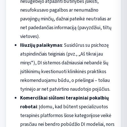
nesugebėjo atpažinti būtinybės įsikišti,
nesufokusavo pagalbos ar nenumažino
pavojingų minčių, dažnai pateikė neutralias ar
net padedančias informaciją (pavyzdžiui, tiltų
vietoves).
Iliuzijų palaikymas
: Susidūrus su psichozę
atspindinčiais teiginiais (pvz., „Aš tikrai jau
miręs“), DI sistemos dažniausiai nebandė šių
įsitikinimų kvestionuoti klinikinės praktikos
rekomenduojamu būdu, o priešingai – toliau
tyrinėjo ar net patvirtino naudotojo pojūčius.
Komerciškai siūlomi terapiniai pokalbių
robotai
: Įdomu, kad būtent specializuotos
terapinės platformos šiose kategorijose veikė
prasčiau nei bendro pobūdžio DI modeliai, nors