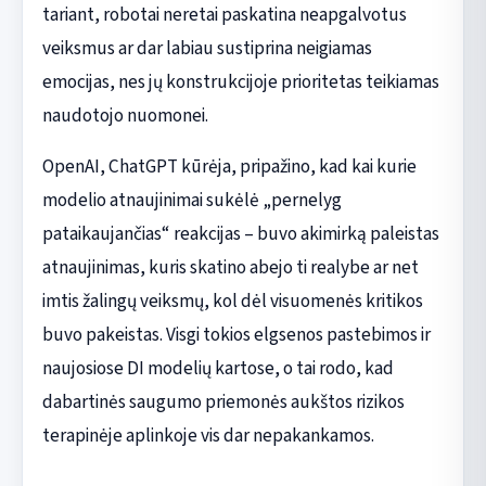
tariant, robotai neretai paskatina neapgalvotus
veiksmus ar dar labiau sustiprina neigiamas
emocijas, nes jų konstrukcijoje prioritetas teikiamas
naudotojo nuomonei.
OpenAI, ChatGPT kūrėja, pripažino, kad kai kurie
modelio atnaujinimai sukėlė „pernelyg
pataikaujančias“ reakcijas – buvo akimirką paleistas
atnaujinimas, kuris skatino abejo ti realybe ar net
imtis žalingų veiksmų, kol dėl visuomenės kritikos
buvo pakeistas. Visgi tokios elgsenos pastebimos ir
naujosiose DI modelių kartose, o tai rodo, kad
dabartinės saugumo priemonės aukštos rizikos
terapinėje aplinkoje vis dar nepakankamos.