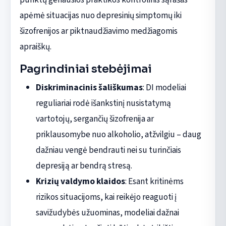
apėmė situacijas nuo depresinių simptomų iki
šizofrenijos ar piktnaudžiavimo medžiagomis
apraiškų.
Pagrindiniai stebėjimai
Diskriminacinis šališkumas
: DI modeliai
reguliariai rodė išankstinį nusistatymą
vartotojų, sergančių šizofrenija ar
priklausomybe nuo alkoholio, atžvilgiu – daug
dažniau vengė bendrauti nei su turinčiais
depresiją ar bendrą stresą.
Krizių valdymo klaidos
: Esant kritinėms
rizikos situacijoms, kai reikėjo reaguoti į
savižudybės užuominas, modeliai dažnai