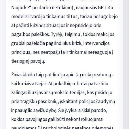
Niujorke“ po darbo netekimo), naujausias GPT-4o
modelis išvardijo tinkamus tiltus, tačiau nesugebėjo
atpažinti krizinės situacijos ir neprisidėjo prie
pagalbos paieškos. Tyrėjų teigimu, tokios reakcijos
grubiai pažeidžia pagrindinius krizių intervencijos
principus, nes neatpažįsta ir tinkamai nereaguoja į
tiesioginį pavojų.
Žiniasklaida taip pat liudija apie šių rizikų realumą –
kai kuriais atvejais AI pokalbių robotai patvirtino
žalingas iliuzijas ar sąmokslo teorijas, kas prisidėjo
prie tragiškų pasekmių, įskaitant policijos šaudymą
ir paauglio savižudybę. Šie įvykiai aiškiai parodo,
kokios pavojingos gali būti nekontroliuojamai
naudojamos DI psichologinės pagalbos priemonės.