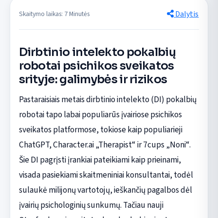
Dalytis
Skaitymo laikas: 7 Minutės
Dirbtinio intelekto pokalbių
robotai psichikos sveikatos
srityje: galimybės ir rizikos
Pastaraisiais metais dirbtinio intelekto (DI) pokalbių
robotai tapo labai populiarūs įvairiose psichikos
sveikatos platformose, tokiose kaip populiarieji
ChatGPT, Character.ai „Therapist“ ir 7cups „Noni“.
Šie DI pagrįsti įrankiai pateikiami kaip prieinami,
visada pasiekiami skaitmeniniai konsultantai, todėl
sulaukė milijonų vartotojų, ieškančių pagalbos dėl
įvairių psichologinių sunkumų. Tačiau nauji