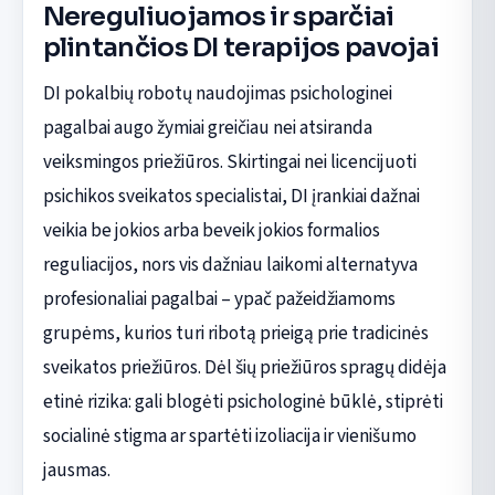
Nereguliuojamos ir sparčiai
plintančios DI terapijos pavojai
DI pokalbių robotų naudojimas psichologinei
pagalbai augo žymiai greičiau nei atsiranda
veiksmingos priežiūros. Skirtingai nei licencijuoti
psichikos sveikatos specialistai, DI įrankiai dažnai
veikia be jokios arba beveik jokios formalios
reguliacijos, nors vis dažniau laikomi alternatyva
profesionaliai pagalbai – ypač pažeidžiamoms
grupėms, kurios turi ribotą prieigą prie tradicinės
sveikatos priežiūros. Dėl šių priežiūros spragų didėja
etinė rizika: gali blogėti psichologinė būklė, stiprėti
socialinė stigma ar spartėti izoliacija ir vienišumo
jausmas.