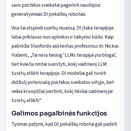
savo psichikos sveikatai pagerinti naudojosi
generatyviniais DI pokalbių robotais.
Visa tai atspindi svarbų niuansą: DI įtaka terapijoje
labai priklauso nuo aplinkos ir taikymo būdo. Kaip
pabrėžia Stanfordo asistentas profesorius dr. Nickas
Haberis, „Tai nėra tiesiog ‘LLMs terapijai yra blogai’,
bet kviečia rimtai svarstyti, kokį vaidmenį LLM
turėtų atlikti terapijoje. DI modeliai gali turėti
didžiulį potencialą psichikos sveikatos srityje, bet
reikia kruopščiai įvertinti, kokį tiksliai vaidmenį jie
turėtų atlikti.“
Galimos pagalbinės funkcijos
Tyrimas pažymi, kad DI pokalbių robotai gali padėti