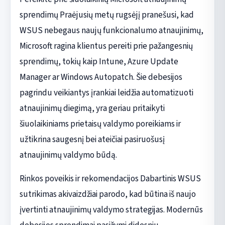
sprendimų Praėjusių metų rugsėjį pranešusi, kad
WSUS nebegaus naujų funkcionalumo atnaujinimų,
Microsoft ragina klientus pereiti prie pažangesnių
sprendimų, tokių kaip Intune, Azure Update
Manager ar Windows Autopatch. Šie debesijos
pagrindu veikiantys įrankiai leidžia automatizuoti
atnaujinimų diegimą, yra geriau pritaikyti
šiuolaikiniams prietaisų valdymo poreikiams ir
užtikrina saugesnį bei ateičiai pasiruošusį
atnaujinimų valdymo būdą.
Rinkos poveikis ir rekomendacijos Dabartinis WSUS
sutrikimas akivaizdžiai parodo, kad būtina iš naujo
įvertinti atnaujinimų valdymo strategijas. Modernūs