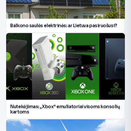
Balkono saulės elektrinės: ar Lietuva pasiruošusi?
Nutekėjimas: „Xbox“ emuliatoriai visoms konsolių
kartoms