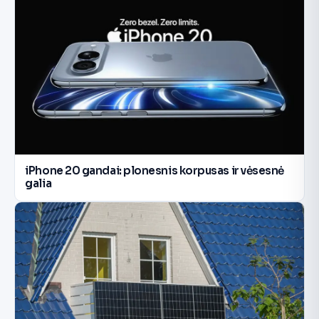
iPhone 20 gandai: plonesnis korpusas ir vėsesnė
galia