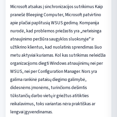
Microsoft atsakas į sinchronizacijos sutrikimus Kaip
pranešė Bleeping Computer, Microsoft patvirtino
apie plačiai paplitusią WSUS gedimą. Kompanija
nurodė, kad problemos priežastis yra „neteisinga
atnaujinimo peržiūra saugyklos sluoksnyje“ ir
užtikrino klientus, kad nuolatinis sprendimas šiuo
metu aktyviai kuriamas. Kol kas sutrikimas neleidžia
organizacijoms diegti Windows atnaujinimų nei per
WSUS, nei per Configuration Manager. Nors yra
galima rankinė pataisų diegimo galimybė,
didesnėms įmonėms, turinčioms dešimtis
tūkstančių darbo vietų ir griežtus atitikties
reikalavimus, toks variantas nėra praktiškas ar
lengvai įgyvendinamas.