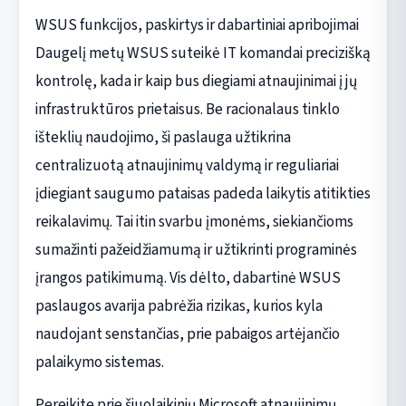
WSUS funkcijos, paskirtys ir dabartiniai apribojimai
Daugelį metų WSUS suteikė IT komandai precizišką
kontrolę, kada ir kaip bus diegiami atnaujinimai į jų
infrastruktūros prietaisus. Be racionalaus tinklo
išteklių naudojimo, ši paslauga užtikrina
centralizuotą atnaujinimų valdymą ir reguliariai
įdiegiant saugumo pataisas padeda laikytis atitikties
reikalavimų. Tai itin svarbu įmonėms, siekiančioms
sumažinti pažeidžiamumą ir užtikrinti programinės
įrangos patikimumą. Vis dėlto, dabartinė WSUS
paslaugos avarija pabrėžia rizikas, kurios kyla
naudojant senstančias, prie pabaigos artėjančio
palaikymo sistemas.
Pereikite prie šiuolaikinių Microsoft atnaujinimų