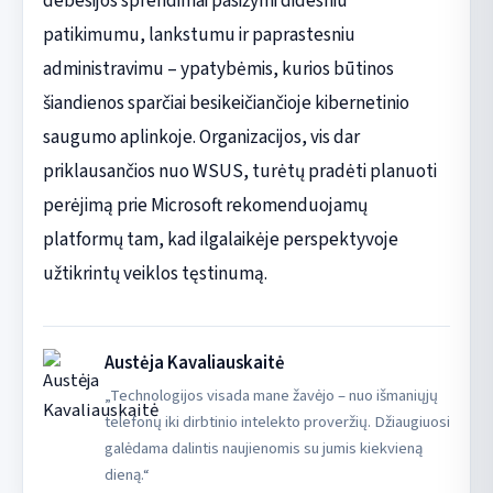
debesijos sprendimai pasižymi didesniu
patikimumu, lankstumu ir paprastesniu
administravimu – ypatybėmis, kurios būtinos
šiandienos sparčiai besikeičiančioje kibernetinio
saugumo aplinkoje. Organizacijos, vis dar
priklausančios nuo WSUS, turėtų pradėti planuoti
perėjimą prie Microsoft rekomenduojamų
platformų tam, kad ilgalaikėje perspektyvoje
užtikrintų veiklos tęstinumą.
Austėja Kavaliauskaitė
„Technologijos visada mane žavėjo – nuo išmaniųjų
telefonų iki dirbtinio intelekto proveržių. Džiaugiuosi
galėdama dalintis naujienomis su jumis kiekvieną
dieną.“