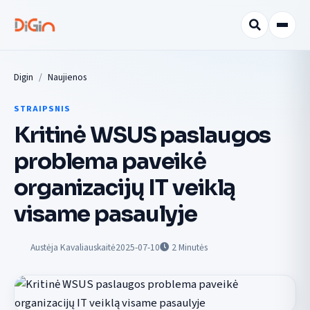
Digin
Naujienos
STRAIPSNIS
Kritinė WSUS paslaugos
problema paveikė
organizacijų IT veiklą
visame pasaulyje
Austėja Kavaliauskaitė
2025-07-10
2
Minutės