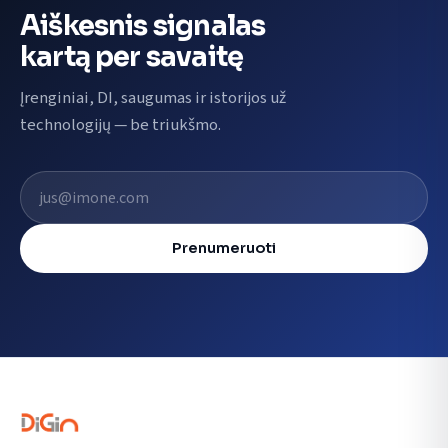
Aiškesnis signalas
kartą per savaitę
Įrenginiai, DI, saugumas ir istorijos už
technologijų — be triukšmo.
El. pašto adresas
Prenumeruoti