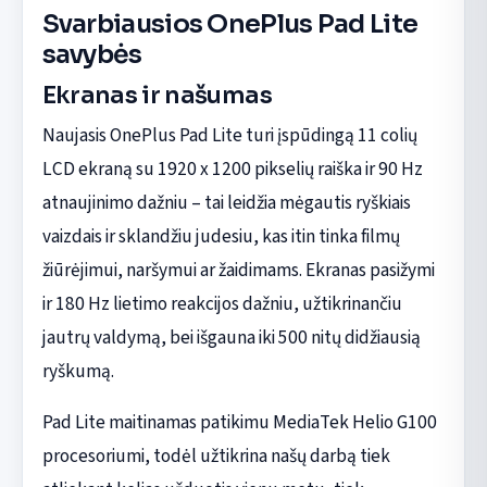
Svarbiausios OnePlus Pad Lite
savybės
Ekranas ir našumas
Naujasis OnePlus Pad Lite turi įspūdingą 11 colių
LCD ekraną su 1920 x 1200 pikselių raiška ir 90 Hz
atnaujinimo dažniu – tai leidžia mėgautis ryškiais
vaizdais ir sklandžiu judesiu, kas itin tinka filmų
žiūrėjimui, naršymui ar žaidimams. Ekranas pasižymi
ir 180 Hz lietimo reakcijos dažniu, užtikrinančiu
jautrų valdymą, bei išgauna iki 500 nitų didžiausią
ryškumą.
Pad Lite maitinamas patikimu MediaTek Helio G100
procesoriumi, todėl užtikrina našų darbą tiek