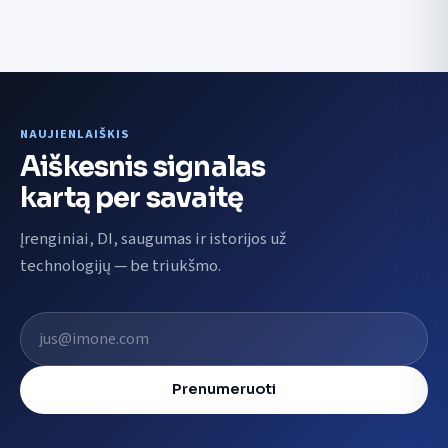
NAUJIENLAIŠKIS
Aiškesnis signalas
kartą per savaitę
Įrenginiai, DI, saugumas ir istorijos už
technologijų — be triukšmo.
El. pašto adresas
Prenumeruoti