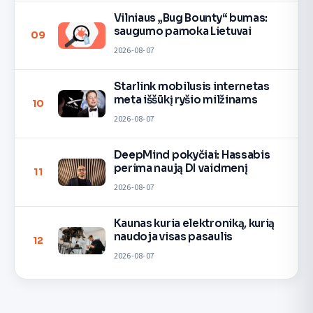
Vilniaus „Bug Bounty“ bumas:
saugumo pamoka Lietuvai
09
2026-08-07
Starlink mobilusis internetas
meta iššūkį ryšio milžinams
10
2026-08-07
DeepMind pokyčiai: Hassabis
perima naują DI vaidmenį
11
2026-08-07
Kaunas kuria elektroniką, kurią
naudoja visas pasaulis
12
2026-08-07