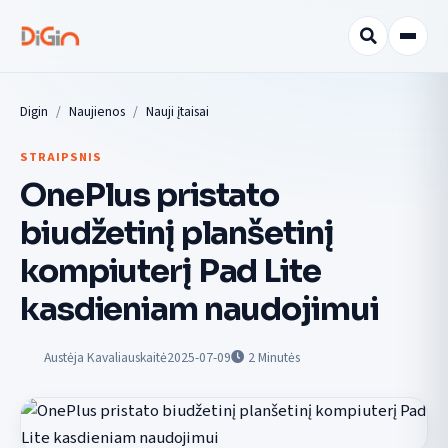
Digin
Naujienos
Nauji įtaisai
STRAIPSNIS
OnePlus pristato
biudžetinį planšetinį
kompiuterį Pad Lite
kasdieniam naudojimui
Austėja Kavaliauskaitė
2025-07-09
2
Minutės