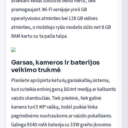
atliekant kelias užduotis vienu metu, tiek
pramogaujant. Wi-Fi versijoje yra 6 GB
operatyviosios atminties bei 128 GB vidinės
atminties, o mobiliojo ryšio modelis siūlo net 8 GB
RAM kartu su ta pačia talpa.
Garsas, kameros ir baterijos
veikimo trukmė
Planšetė aprūpinta keturių garsiakalbių sistema,
kuri suteikia erdvinį garsą žiūrint mediją ar kalbantis
vaizdo skambučiais. Tiek priekinė, tiek galinė
kamera turi 5 MP raišką, todėl puikiai tinka
pagrindinėms nuotraukoms ar vaizdo pokalbiams.
Galinga 9340 mAh baterija su 33W greito įkrovimo