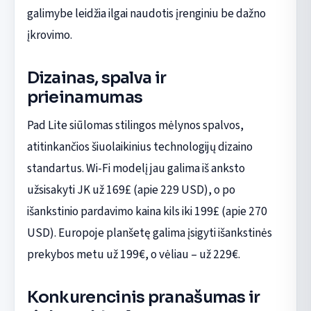
galimybe leidžia ilgai naudotis įrenginiu be dažno
įkrovimo.
Dizainas, spalva ir
prieinamumas
Pad Lite siūlomas stilingos mėlynos spalvos,
atitinkančios šiuolaikinius technologijų dizaino
standartus. Wi-Fi modelį jau galima iš anksto
užsisakyti JK už 169£ (apie 229 USD), o po
išankstinio pardavimo kaina kils iki 199£ (apie 270
USD). Europoje planšetę galima įsigyti išankstinės
prekybos metu už 199€, o vėliau – už 229€.
Konkurencinis pranašumas ir