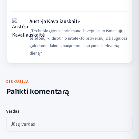
Austėja Kavaliauskaitė
„Technologijos visada mane žavėjo – nuo išmaniųjų
telefonų iki dirbtinio intelekto proveržių. Džiaugiuosi
galėdama dalintis naujienomis su jumis kiekvieną
dieną.“
DISKUSIJA
Palikti komentarą
Vardas