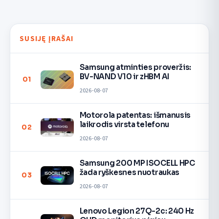
SUSIJĘ ĮRAŠAI
Samsung atminties proveržis:
BV-NAND V10 ir zHBM AI
01
2026-08-07
Motorola patentas: išmanusis
laikrodis virsta telefonu
02
2026-08-07
Samsung 200 MP ISOCELL HPC
žada ryškesnes nuotraukas
03
2026-08-07
Lenovo Legion 27Q-2c: 240 Hz