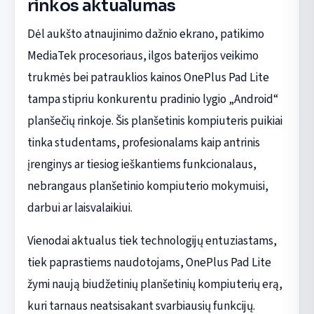
rinkos aktualumas
Dėl aukšto atnaujinimo dažnio ekrano, patikimo
MediaTek procesoriaus, ilgos baterijos veikimo
trukmės bei patrauklios kainos OnePlus Pad Lite
tampa stipriu konkurentu pradinio lygio „Android“
planšečių rinkoje. Šis planšetinis kompiuteris puikiai
tinka studentams, profesionalams kaip antrinis
įrenginys ar tiesiog ieškantiems funkcionalaus,
nebrangaus planšetinio kompiuterio mokymuisi,
darbui ar laisvalaikiui.
Vienodai aktualus tiek technologijų entuziastams,
tiek paprastiems naudotojams, OnePlus Pad Lite
žymi naują biudžetinių planšetinių kompiuterių erą,
kuri tarnaus neatsisakant svarbiausių funkcijų.