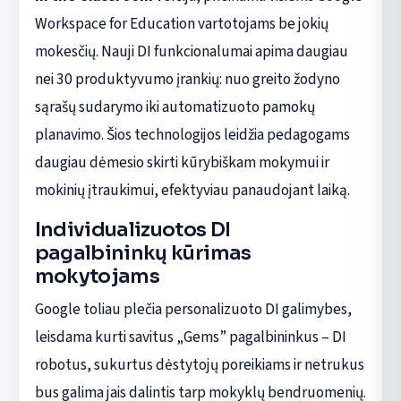
Workspace for Education vartotojams be jokių
mokesčių. Nauji DI funkcionalumai apima daugiau
nei 30 produktyvumo įrankių: nuo greito žodyno
sąrašų sudarymo iki automatizuoto pamokų
planavimo. Šios technologijos leidžia pedagogams
daugiau dėmesio skirti kūrybiškam mokymui ir
mokinių įtraukimui, efektyviau panaudojant laiką.
Individualizuotos DI
pagalbininkų kūrimas
mokytojams
Google toliau plečia personalizuoto DI galimybes,
leisdama kurti savitus „Gems” pagalbininkus – DI
robotus, sukurtus dėstytojų poreikiams ir netrukus
bus galima jais dalintis tarp mokyklų bendruomenių.