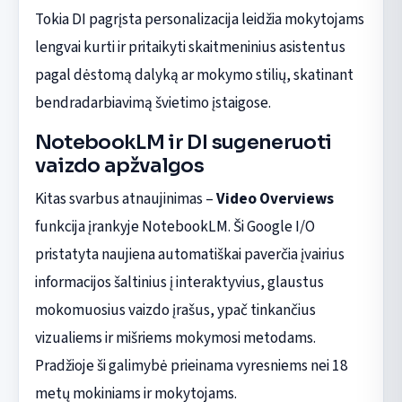
Tokia DI pagrįsta personalizacija leidžia mokytojams
lengvai kurti ir pritaikyti skaitmeninius asistentus
pagal dėstomą dalyką ar mokymo stilių, skatinant
bendradarbiavimą švietimo įstaigose.
NotebookLM ir DI sugeneruoti
vaizdo apžvalgos
Kitas svarbus atnaujinimas –
Video Overviews
funkcija įrankyje NotebookLM. Ši Google I/O
pristatyta naujiena automatiškai paverčia įvairius
informacijos šaltinius į interaktyvius, glaustus
mokomuosius vaizdo įrašus, ypač tinkančius
vizualiems ir mišriems mokymosi metodams.
Pradžioje ši galimybė prieinama vyresniems nei 18
metų mokiniams ir mokytojams.