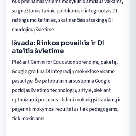
bus prieinamas visiems mokyklinio amžiaus vaikams,
su griežtomis turinio politikomis ir integruotais DI
raštingumo šaltiniais, skatinančiais atsakingą DI
naudojimą švietime.
Išvada: Rinkos poveikis ir DI
ateitis švietime
Plečiant Gemini for Education sprendimų paketą,
Google greitina DI integraciją mokyklose visame
pasaulyje. Šie patobulinimai sustiprina Google
pozicijas švietimo technologijų srityje, siekiant
optimizuoti procesus, didinti mokinių įsitraukimą ir
pagerinti mokymosi rezultatus tiek pedagogams,
tiek mokiniams.