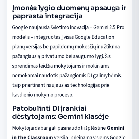
Įmonės lygio duomenų apsauga ir
paprasta integracija
Google naujausia švietimo inovacija – Gemini 2.5 Pro
modelis – integruotas į visas Google Education
planų versijas be papildomų mokesčių ir užtikrina
pažangiausią privatumo bei saugumo lygį. Šis
sprendimas leidžia mokytojams ir mokiniams
nemokamai naudotis pažangiomis DI galimybėmis,
taip priartinant naujausias technologijas prie
kasdienio mokymo proceso.
Patobulinti DI įrankiai
dėstytojams: Gemini klasėje
Mokytojai dabar gali pasinaudoti išplėstine
Gemini
in the Classroom
versija, prieinama visiems Google