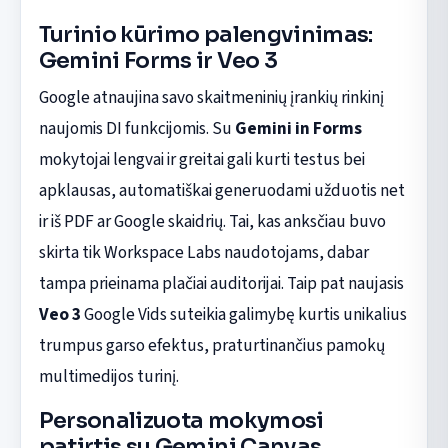
Turinio kūrimo palengvinimas:
Gemini Forms ir Veo 3
Google atnaujina savo skaitmeninių įrankių rinkinį
naujomis DI funkcijomis. Su
Gemini in Forms
mokytojai lengvai ir greitai gali kurti testus bei
apklausas, automatiškai generuodami užduotis net
ir iš PDF ar Google skaidrių. Tai, kas anksčiau buvo
skirta tik Workspace Labs naudotojams, dabar
tampa prieinama plačiai auditorijai. Taip pat naujasis
Veo 3
Google Vids suteikia galimybę kurtis unikalius
trumpus garso efektus, praturtinančius pamokų
multimedijos turinį.
Personalizuota mokymosi
patirtis su Gemini Canvas