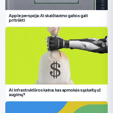
Apple perspėja: AI skaičiavimo galios gali
pritrūkti
AI infrastruktūros kaina: kas apmokės sąskaitą už
augimą?