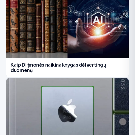
Kaip DI įmonės naikina knygas dėl vertingų
duomenų