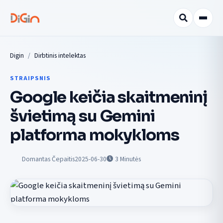
Digin
Dirbtinis intelektas
STRAIPSNIS
Google keičia skaitmeninį
švietimą su Gemini
platforma mokykloms
Domantas Čepaitis
2025-06-30
3
Minutės