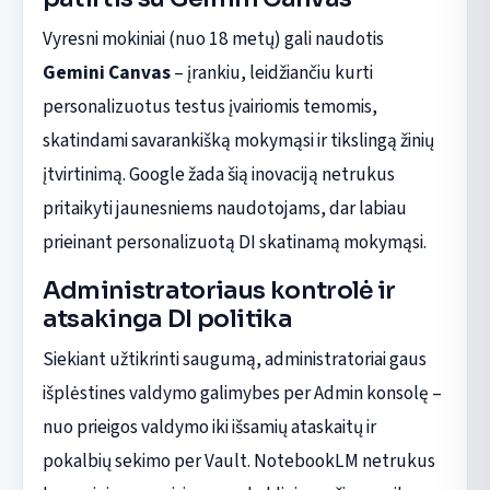
Vyresni mokiniai (nuo 18 metų) gali naudotis
Gemini Canvas
– įrankiu, leidžiančiu kurti
personalizuotus testus įvairiomis temomis,
skatindami savarankišką mokymąsi ir tikslingą žinių
įtvirtinimą. Google žada šią inovaciją netrukus
pritaikyti jaunesniems naudotojams, dar labiau
prieinant personalizuotą DI skatinamą mokymąsi.
Administratoriaus kontrolė ir
atsakinga DI politika
Siekiant užtikrinti saugumą, administratoriai gaus
išplėstines valdymo galimybes per Admin konsolę –
nuo prieigos valdymo iki išsamių ataskaitų ir
pokalbių sekimo per Vault. NotebookLM netrukus