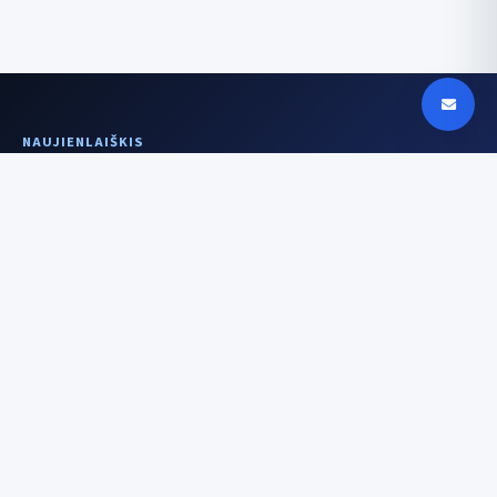
NAUJIENLAIŠKIS
Aiškesnis signalas
kartą per savaitę
Įrenginiai, DI, saugumas ir istorijos už
technologijų — be triukšmo.
El. pašto adresas
Prenumeruoti