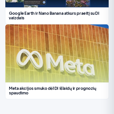
Google Earth ir Nano Banana atkurs praeitį su DI
vaizdais
Meta akcijos smuko dėl DI išlaidų ir prognozių
spaudimo