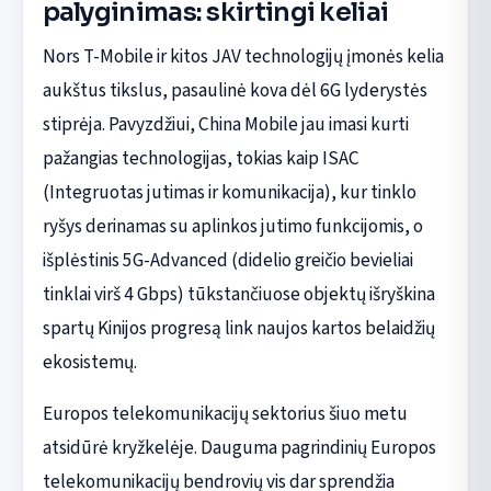
palyginimas: skirtingi keliai
Nors T-Mobile ir kitos JAV technologijų įmonės kelia
aukštus tikslus, pasaulinė kova dėl 6G lyderystės
stiprėja. Pavyzdžiui, China Mobile jau imasi kurti
pažangias technologijas, tokias kaip ISAC
(Integruotas jutimas ir komunikacija), kur tinklo
ryšys derinamas su aplinkos jutimo funkcijomis, o
išplėstinis 5G-Advanced (didelio greičio bevieliai
tinklai virš 4 Gbps) tūkstančiuose objektų išryškina
spartų Kinijos progresą link naujos kartos belaidžių
ekosistemų.
Europos telekomunikacijų sektorius šiuo metu
atsidūrė kryžkelėje. Dauguma pagrindinių Europos
telekomunikacijų bendrovių vis dar sprendžia