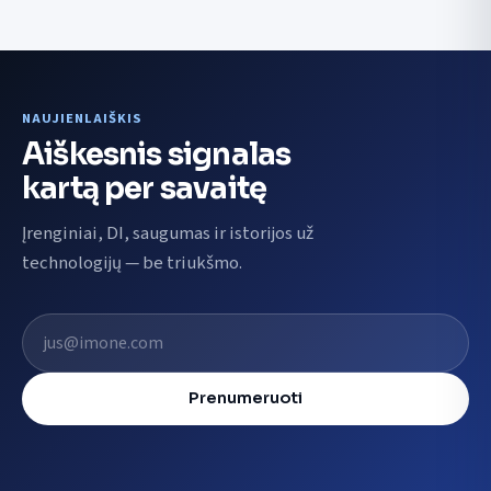
NAUJIENLAIŠKIS
Aiškesnis signalas
kartą per savaitę
Įrenginiai, DI, saugumas ir istorijos už
technologijų — be triukšmo.
El. pašto adresas
Prenumeruoti