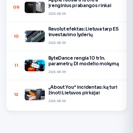
įrenginius prabangos rinkai
09
2026-08-09
Revolut efektas: Lietuva tarp ES
investavimo lyderių
10
2026-08-09
ByteDance rengia 10 trln.
parametrų DI modelio mokymą
11
2026-08-09
„About You“ incidentas: ką turi
žinoti Lietuvos pirkėjai
12
2026-08-09