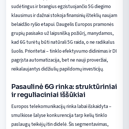
sudėtingus ir brangius egzistuojančio 5G diegimo
klausimus ir dažnai stokoja finansinių išteklių naujam
belaidžio ryšio etapui. Daugelis Europos pramonės
grupių pasisako už laipsnišką požiūrį, manydamos,
kad 6G turėtų būti natūrali 5G raida, o ne radikalus
šuolis. Prioritetai – tinklo efektyvumo didinimas ir DI
pagrįsta automatizacija, bet ne nauji proveržiai,
reikalaujantys didžiulių papildomų investicijų.
Pasaulinė 6G rinka: struktūriniai
ir reguliaciniai iššūkiai
Europos telekomunikacijų rinka labai išskaidyta –
smulkiose šalyse konkurencija tarp kelių tinklo
paslaugų teikėjų itin didelė. Šis segmentavimas,