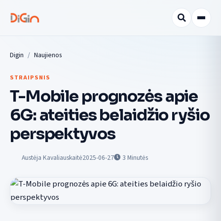
Digin
Naujienos
STRAIPSNIS
T-Mobile prognozės apie
6G: ateities belaidžio ryšio
perspektyvos
Austėja Kavaliauskaitė
2025-06-27
3
Minutės