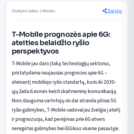
Dalytis
Skaitymo laikas: 3 Minutės
T-Mobile prognozės apie 6G:
ateities belaidžio ryšio
perspektyvos
T-Mobile jau daro įtaką technologijų sektoriui,
pristatydama naujausias prognozes apie 6G –
ateinantį mobiliojo ryšio standartą, kuris iki 2030-
ųjų žada iš esmės keisti skaitmeninę komunikaciją.
Nors dauguma vartotojų vis dar atranda pilnas 5G
ryšio galimybes, T-Mobile vadovai jau žvelgia į ateitį
ir prognozuoja, kad perėjimas prie 6G atvers
neregėtas galimybes bei iššūkius visame pasaulyje.