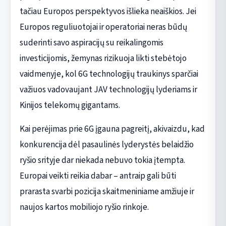
tačiau Europos perspektyvos išlieka neaiškios. Jei
Europos reguliuotojai ir operatoriai neras būdų
suderinti savo aspiracijų su reikalingomis
investicijomis, žemynas rizikuoja likti stebėtojo
vaidmenyje, kol 6G technologijų traukinys sparčiai
važiuos vadovaujant JAV technologijų lyderiams ir
Kinijos telekomų gigantams.
Kai perėjimas prie 6G įgauna pagreitį, akivaizdu, kad
konkurencija dėl pasaulinės lyderystės belaidžio
ryšio srityje dar niekada nebuvo tokia įtempta.
Europai veikti reikia dabar – antraip gali būti
prarasta svarbi pozicija skaitmeniniame amžiuje ir
naujos kartos mobiliojo ryšio rinkoje.