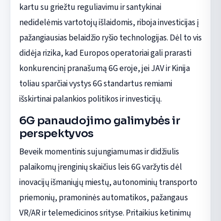
kartu su griežtu reguliavimu ir santykinai
nedidelėmis vartotojų išlaidomis, riboja investicijas į
pažangiausias belaidžio ryšio technologijas. Dėl to vis
didėja rizika, kad Europos operatoriai gali prarasti
konkurencinį pranašumą 6G eroje, jei JAV ir Kinija
toliau sparčiai vystys 6G standartus remiami
išskirtinai palankios politikos ir investicijų.
6G panaudojimo galimybės ir
perspektyvos
Beveik momentinis sujungiamumas ir didžiulis
palaikomų įrenginių skaičius leis 6G varžytis dėl
inovacijų išmaniųjų miestų, autonominių transporto
priemonių, pramoninės automatikos, pažangaus
VR/AR ir telemedicinos srityse. Pritaikius ketinimų