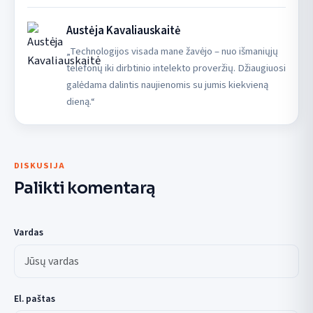
Austėja Kavaliauskaitė
„Technologijos visada mane žavėjo – nuo išmaniųjų
telefonų iki dirbtinio intelekto proveržių. Džiaugiuosi
galėdama dalintis naujienomis su jumis kiekvieną
dieną.“
DISKUSIJA
Palikti komentarą
Vardas
El. paštas