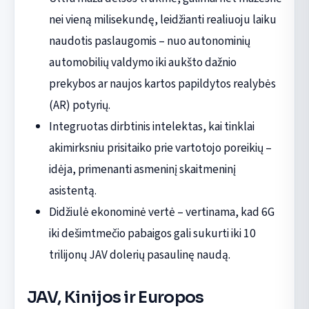
nei vieną milisekundę, leidžianti realiuoju laiku
naudotis paslaugomis – nuo autonominių
automobilių valdymo iki aukšto dažnio
prekybos ar naujos kartos papildytos realybės
(AR) potyrių.
Integruotas dirbtinis intelektas, kai tinklai
akimirksniu prisitaiko prie vartotojo poreikių –
idėja, primenanti asmeninį skaitmeninį
asistentą.
Didžiulė ekonominė vertė – vertinama, kad 6G
iki dešimtmečio pabaigos gali sukurti iki 10
trilijonų JAV dolerių pasaulinę naudą.
JAV, Kinijos ir Europos