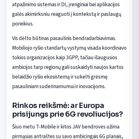
atpažinimo sistemas ir DI, įrenginiai bei aplikacijos
galės akimirksniu reaguoti į kontekstą ir paslaugų
poreikius.
Vis dėlto būtinas pasaulinis bendradarbiavimas.
Mobiliojo ryšio standartų vystymą visada koordinavo
tokios organizacijos kaip 3GPP, tačiau išaugusios
ambicijos tarp regionų gali suskaidyti naujos kartos
belaidžio ryšio ekosistemą ir sukelti grėsmę
pasauliniam suderinamumui ir inovacijoms.
Rinkos reikšmė: ar Europa
prisijungs prie 6G revoliucijos?
Šiuo metu T-Mobile ir kitos JAV bendrovės užima
pirmąsias antraštes su savo ambicingais 6G planais,