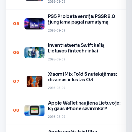
2026-08-09
PS5 Pro beta versija: PSSR 2.0
įjungiama pagal numatymą
05
2026-08-09
Inventi atveria Swift kelią
Lietuvos fintech rinkai
06
2026-08-09
Xiaomi Mix Fold 5 nutekėjimas:
dizainas ir lustas O3
07
2026-08-09
Apple Wallet naujiena Lietuvoje:
ką gaus iPhone savininkai?
08
2026-08-09
Apple ruošia tris Ultra