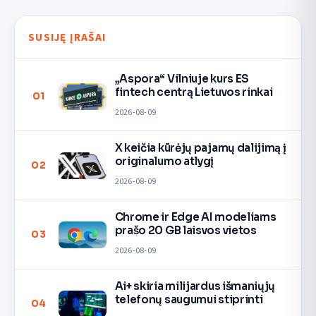
SUSIJĘ ĮRAŠAI
„Aspora“ Vilniuje kurs ES
fintech centrą Lietuvos rinkai
01
2026-08-09
X keičia kūrėjų pajamų dalijimą į
originalumo atlygį
02
2026-08-09
Chrome ir Edge AI modeliams
prašo 20 GB laisvos vietos
03
2026-08-09
Ai+ skiria milijardus išmaniųjų
telefonų saugumui stiprinti
04