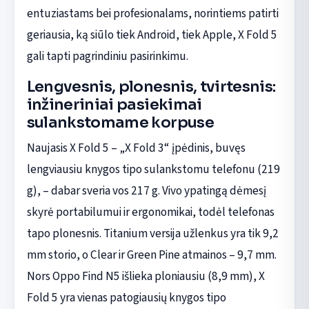
entuziastams bei profesionalams, norintiems patirti
geriausia, ką siūlo tiek Android, tiek Apple, X Fold 5
gali tapti pagrindiniu pasirinkimu.
Lengvesnis, plonesnis, tvirtesnis:
inžineriniai pasiekimai
sulankstomame korpuse
Naujasis X Fold 5 – „X Fold 3“ įpėdinis, buvęs
lengviausiu knygos tipo sulankstomu telefonu (219
g), – dabar sveria vos 217 g. Vivo ypatingą dėmesį
skyrė portabilumui ir ergonomikai, todėl telefonas
tapo plonesnis. Titanium versija užlenkus yra tik 9,2
mm storio, o Clear ir Green Pine atmainos – 9,7 mm.
Nors Oppo Find N5 išlieka ploniausiu (8,9 mm), X
Fold 5 yra vienas patogiausių knygos tipo