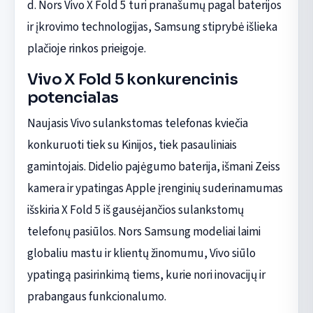
d. Nors Vivo X Fold 5 turi pranašumų pagal baterijos
ir įkrovimo technologijas, Samsung stiprybė išlieka
plačioje rinkos prieigoje.
Vivo X Fold 5 konkurencinis
potencialas
Naujasis Vivo sulankstomas telefonas kviečia
konkuruoti tiek su Kinijos, tiek pasauliniais
gamintojais. Didelio pajėgumo baterija, išmani Zeiss
kamera ir ypatingas Apple įrenginių suderinamumas
išskiria X Fold 5 iš gausėjančios sulankstomų
telefonų pasiūlos. Nors Samsung modeliai laimi
globaliu mastu ir klientų žinomumu, Vivo siūlo
ypatingą pasirinkimą tiems, kurie nori inovacijų ir
prabangaus funkcionalumo.