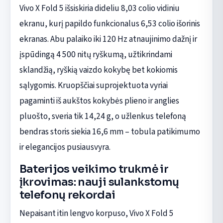
Vivo X Fold 5 išsiskiria dideliu 8,03 colio vidiniu
ekranu, kurį papildo funkcionalus 6,53 colio išorinis
ekranas. Abu palaiko iki 120 Hz atnaujinimo dažnį ir
įspūdingą 4 500 nitų ryškumą, užtikrindami
sklandžią, ryškią vaizdo kokybę bet kokiomis
sąlygomis. Kruopščiai suprojektuota vyriai
pagaminti iš aukštos kokybės plieno ir anglies
pluošto, sveria tik 14,24 g, o užlenkus telefoną
bendras storis siekia 16,6 mm – tobula patikimumo
ir elegancijos pusiausvyra.
Baterijos veikimo trukmė ir
įkrovimas: nauji sulankstomų
telefonų rekordai
Nepaisant itin lengvo korpuso, Vivo X Fold 5