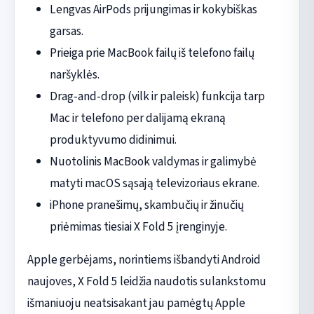
Lengvas AirPods prijungimas ir kokybiškas
garsas.
Prieiga prie MacBook failų iš telefono failų
naršyklės.
Drag-and-drop (vilk ir paleisk) funkcija tarp
Mac ir telefono per dalijamą ekraną
produktyvumo didinimui.
Nuotolinis MacBook valdymas ir galimybė
matyti macOS sąsają televizoriaus ekrane.
iPhone pranešimų, skambučių ir žinučių
priėmimas tiesiai X Fold 5 įrenginyje.
Apple gerbėjams, norintiems išbandyti Android
naujoves, X Fold 5 leidžia naudotis sulankstomu
išmaniuoju neatsisakant jau pamėgtų Apple