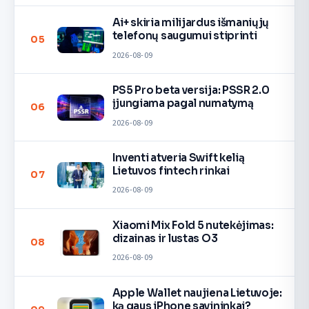
Ai+ skiria milijardus išmaniųjų
telefonų saugumui stiprinti
05
2026-08-09
PS5 Pro beta versija: PSSR 2.0
įjungiama pagal numatymą
06
2026-08-09
Inventi atveria Swift kelią
Lietuvos fintech rinkai
07
2026-08-09
Xiaomi Mix Fold 5 nutekėjimas:
dizainas ir lustas O3
08
2026-08-09
Apple Wallet naujiena Lietuvoje:
ką gaus iPhone savininkai?