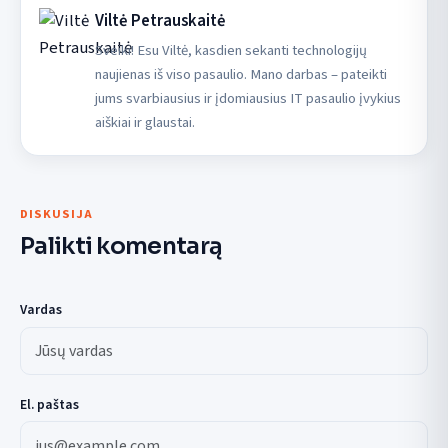
Viltė Petrauskaitė
Sveiki! Esu Viltė, kasdien sekanti technologijų
naujienas iš viso pasaulio. Mano darbas – pateikti
jums svarbiausius ir įdomiausius IT pasaulio įvykius
aiškiai ir glaustai.
DISKUSIJA
Palikti komentarą
Vardas
El. paštas