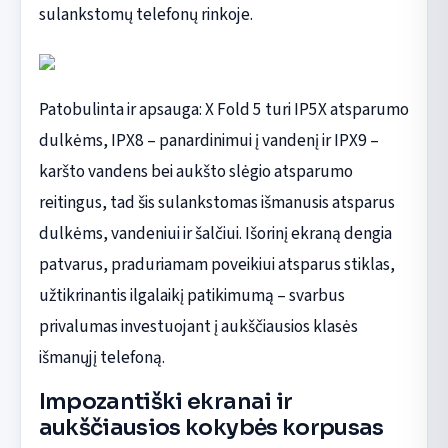
sulankstomų telefonų rinkoje.
Patobulinta ir apsauga: X Fold 5 turi IP5X atsparumo
dulkėms, IPX8 – panardinimui į vandenį ir IPX9 –
karšto vandens bei aukšto slėgio atsparumo
reitingus, tad šis sulankstomas išmanusis atsparus
dulkėms, vandeniui ir šalčiui. Išorinį ekraną dengia
patvarus, praduriamam poveikiui atsparus stiklas,
užtikrinantis ilgalaikį patikimumą – svarbus
privalumas investuojant į aukščiausios klasės
išmanųjį telefoną.
Impozantiški ekranai ir
aukščiausios kokybės korpusas