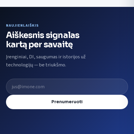
NAUJIENLAIŠKIS
Aiškesnis signalas
kartą per savaitę
Įrenginiai, DI, saugumas ir istorijos už
technologijų — be triukšmo.
El. pašto adresas
Prenumeruoti