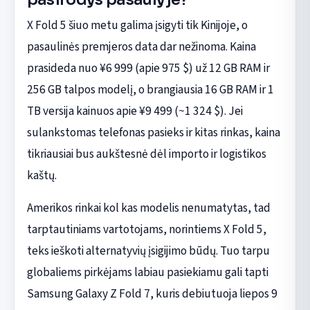
X Fold 5 šiuo metu galima įsigyti tik Kinijoje, o
pasaulinės premjeros data dar nežinoma. Kaina
prasideda nuo ¥6 999 (apie 975 $) už 12 GB RAM ir
256 GB talpos modelį, o brangiausia 16 GB RAM ir 1
TB versija kainuos apie ¥9 499 (~1 324 $). Jei
sulankstomas telefonas pasieks ir kitas rinkas, kaina
tikriausiai bus aukštesnė dėl importo ir logistikos
kaštų.
Amerikos rinkai kol kas modelis nenumatytas, tad
tarptautiniams vartotojams, norintiems X Fold 5,
teks ieškoti alternatyvių įsigijimo būdų. Tuo tarpu
globaliems pirkėjams labiau pasiekiamu gali tapti
Samsung Galaxy Z Fold 7, kuris debiutuoja liepos 9