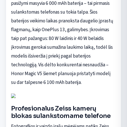
pasižymi masyvia 6 000 mAh baterija – tai pirmasis
sulankstomas telefonas su tokia talpa. Šios
baterijos veikimo laikas pranoksta daugelio įprastų
flagmanų, kaip OnePlus 13, galimybes. Įkrovimas
taip pat pažangus: 80 W laidinis ir 40 W belaidis
įkrovimas gerokai sumažina laukimo laiką, todėl šis
modelis išsiveržia į priekį pagal baterijos
technologiją. Vis dėlto konkurentai nesnaudžia –
Honor Magic V5 šiemet planuoja pristatyti modelį
su dar talpesne 6 100 mAh baterija.
Profesionalus Zeiss kamerų
blokas sulankstomame telefone
Fotografijos ir vaizdo įrašų mėgėjams patiks Zeiss