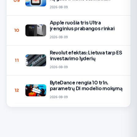
09
2026-08-09
Apple ruošia tris Ultra
įrenginius prabangos rinkai
10
2026-08-09
Revolut efektas: Lietuva tarp ES
investavimo lyderių
11
2026-08-09
ByteDance rengia 10 trln.
parametrų DI modelio mokymą
12
2026-08-09