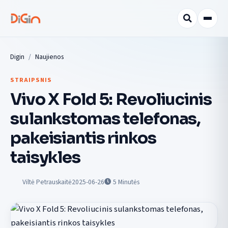
Digin
Naujienos
STRAIPSNIS
Vivo X Fold 5: Revoliucinis
sulankstomas telefonas,
pakeisiantis rinkos
taisykles
Viltė Petrauskaitė
2025-06-26
5
Minutės