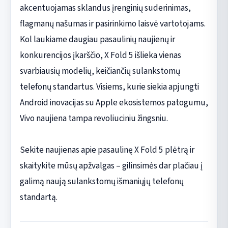
akcentuojamas sklandus įrenginių suderinimas,
flagmanų našumas ir pasirinkimo laisvė vartotojams.
Kol laukiame daugiau pasaulinių naujienų ir
konkurencijos įkarščio, X Fold 5 išlieka vienas
svarbiausių modelių, keičiančių sulankstomų
telefonų standartus. Visiems, kurie siekia apjungti
Android inovacijas su Apple ekosistemos patogumu,
Vivo naujiena tampa revoliuciniu žingsniu.
Sekite naujienas apie pasaulinę X Fold 5 plėtrą ir
skaitykite mūsų apžvalgas – gilinsimės dar plačiau į
galimą naują sulankstomų išmaniųjų telefonų
standartą.