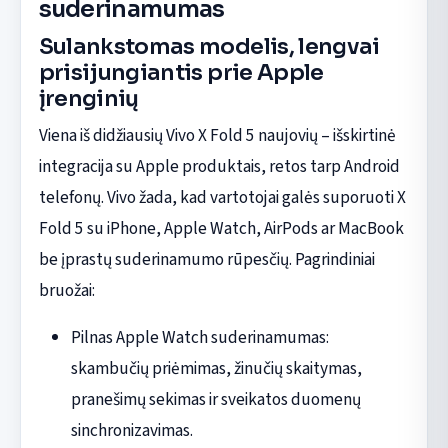
suderinamumas
Sulankstomas modelis, lengvai
prisijungiantis prie Apple
įrenginių
Viena iš didžiausių Vivo X Fold 5 naujovių – išskirtinė
integracija su Apple produktais, retos tarp Android
telefonų. Vivo žada, kad vartotojai galės suporuoti X
Fold 5 su iPhone, Apple Watch, AirPods ar MacBook
be įprastų suderinamumo rūpesčių. Pagrindiniai
bruožai:
Pilnas Apple Watch suderinamumas:
skambučių priėmimas, žinučių skaitymas,
pranešimų sekimas ir sveikatos duomenų
sinchronizavimas.