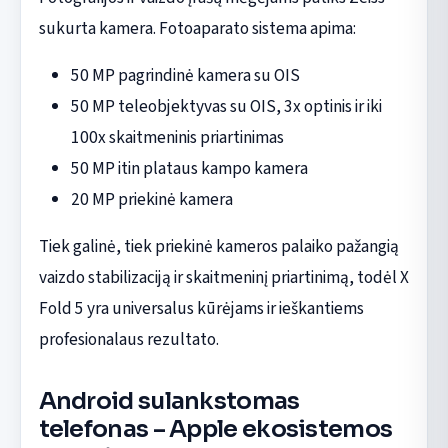
sukurta kamera. Fotoaparato sistema apima:
50 MP pagrindinė kamera su OIS
50 MP teleobjektyvas su OIS, 3x optinis ir iki
100x skaitmeninis priartinimas
50 MP itin plataus kampo kamera
20 MP priekinė kamera
Tiek galinė, tiek priekinė kameros palaiko pažangią
vaizdo stabilizaciją ir skaitmeninį priartinimą, todėl X
Fold 5 yra universalus kūrėjams ir ieškantiems
profesionalaus rezultato.
Android sulankstomas
telefonas – Apple ekosistemos