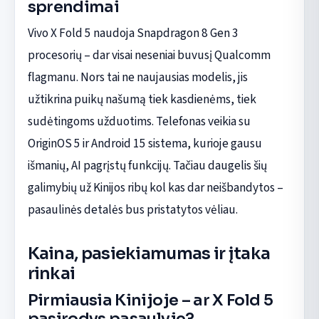
sprendimai
Vivo X Fold 5 naudoja Snapdragon 8 Gen 3
procesorių – dar visai neseniai buvusį Qualcomm
flagmanu. Nors tai ne naujausias modelis, jis
užtikrina puikų našumą tiek kasdienėms, tiek
sudėtingoms užduotims. Telefonas veikia su
OriginOS 5 ir Android 15 sistema, kurioje gausu
išmanių, AI pagrįstų funkcijų. Tačiau daugelis šių
galimybių už Kinijos ribų kol kas dar neišbandytos –
pasaulinės detalės bus pristatytos vėliau.
Kaina, pasiekiamumas ir įtaka
rinkai
Pirmiausia Kinijoje – ar X Fold 5
pasirodys pasaulyje?