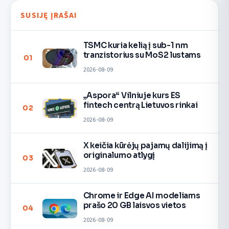
SUSIJĘ ĮRAŠAI
TSMC kuria kelią į sub-1 nm
tranzistorius su MoS2 lustams
01
2026-08-09
„Aspora“ Vilniuje kurs ES
fintech centrą Lietuvos rinkai
02
2026-08-09
X keičia kūrėjų pajamų dalijimą į
originalumo atlygį
03
2026-08-09
Chrome ir Edge AI modeliams
prašo 20 GB laisvos vietos
04
2026-08-09