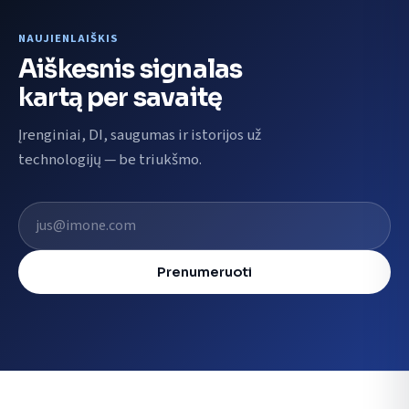
NAUJIENLAIŠKIS
Aiškesnis signalas
kartą per savaitę
Įrenginiai, DI, saugumas ir istorijos už
technologijų — be triukšmo.
El. pašto adresas
Prenumeruoti