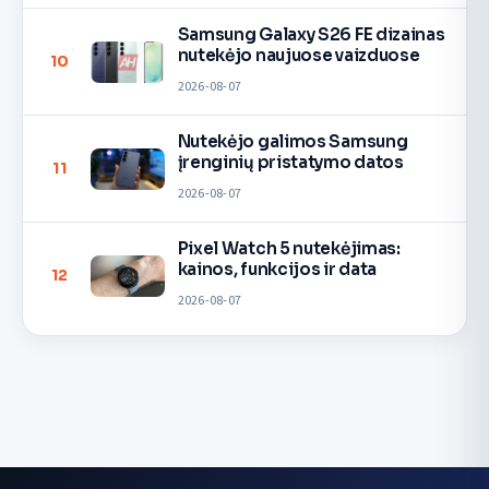
Samsung Galaxy S26 FE dizainas
nutekėjo naujuose vaizduose
10
2026-08-07
Nutekėjo galimos Samsung
įrenginių pristatymo datos
11
2026-08-07
Pixel Watch 5 nutekėjimas:
kainos, funkcijos ir data
12
2026-08-07