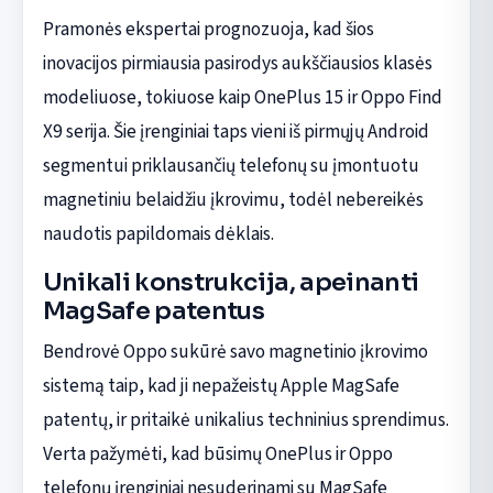
Pramonės ekspertai prognozuoja, kad šios
inovacijos pirmiausia pasirodys aukščiausios klasės
modeliuose, tokiuose kaip OnePlus 15 ir Oppo Find
X9 serija. Šie įrenginiai taps vieni iš pirmųjų Android
segmentui priklausančių telefonų su įmontuotu
magnetiniu belaidžiu įkrovimu, todėl nebereikės
naudotis papildomais dėklais.
Unikali konstrukcija, apeinanti
MagSafe patentus
Bendrovė Oppo sukūrė savo magnetinio įkrovimo
sistemą taip, kad ji nepažeistų Apple MagSafe
patentų, ir pritaikė unikalius techninius sprendimus.
Verta pažymėti, kad būsimų OnePlus ir Oppo
telefonų įrenginiai nesuderinami su MagSafe