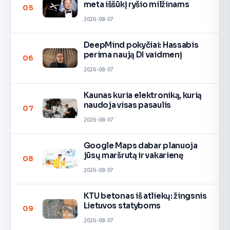
meta iššūkį ryšio milžinams
05
2026-08-07
DeepMind pokyčiai: Hassabis
perima naują DI vaidmenį
06
2026-08-07
Kaunas kuria elektroniką, kurią
naudoja visas pasaulis
07
2026-08-07
Google Maps dabar planuoja
jūsų maršrutą ir vakarienę
08
2026-08-07
KTU betonas iš atliekų: žingsnis
Lietuvos statyboms
09
2026-08-07