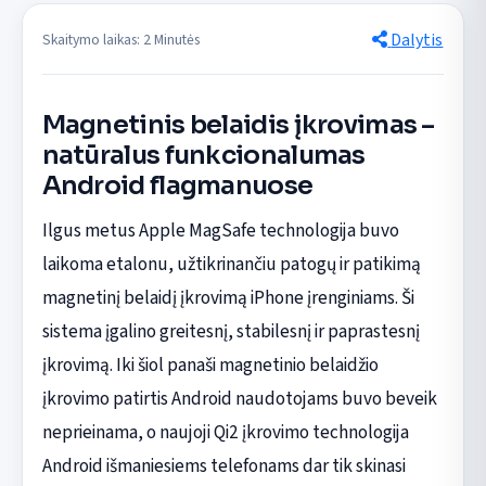
Dalytis
Skaitymo laikas: 2 Minutės
Magnetinis belaidis įkrovimas –
natūralus funkcionalumas
Android flagmanuose
Ilgus metus Apple MagSafe technologija buvo
laikoma etalonu, užtikrinančiu patogų ir patikimą
magnetinį belaidį įkrovimą iPhone įrenginiams. Ši
sistema įgalino greitesnį, stabilesnį ir paprastesnį
įkrovimą. Iki šiol panaši magnetinio belaidžio
įkrovimo patirtis Android naudotojams buvo beveik
neprieinama, o naujoji Qi2 įkrovimo technologija
Android išmaniesiems telefonams dar tik skinasi