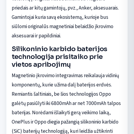
priedais ar kitų gamintojų, pvz., Anker, aksesuarais.
Gamintojai kuria savą ekosistemą, kurioje bus
siūlomi originalūs magnetiniai belaidžio įkrovimo
aksesuarai ir papildiniai.
Silikoninio karbido baterijos
technologija prisitaiko prie
vietos apribojimų
Magnetinio įkrovimo integravimas reikalauja vidinių
komponentų, kurie užima dalį baterijos erdvės.
Remiantis šaltiniais, be šios technologijos Oppo
galėtų pasiūlyti iki 6800mAh ar net 7000mAh talpos
baterijas. Norėdami išlaikyti gerą veikimo laiką,
OnePlus ir Oppo diegia pažangią silikoninio karbido
(SiC) baterijų technologiją, kuri leidžia užtikrinti