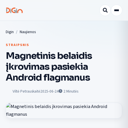
Digin
Naujienos
STRAIPSNIS
Magnetinis belaidis
įkrovimas pasiekia
Android flagmanus
Viltė Petrauskaitė
2025-06-24
2
Minutės