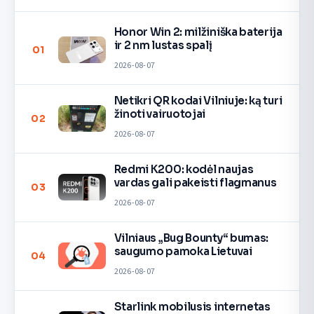
Honor Win 2: milžiniška baterija
ir 2 nm lustas spalį
01
2026-08-07
Netikri QR kodai Vilniuje: ką turi
žinoti vairuotojai
02
2026-08-07
Redmi K200: kodėl naujas
vardas gali pakeisti flagmanus
03
2026-08-07
Vilniaus „Bug Bounty“ bumas:
saugumo pamoka Lietuvai
04
2026-08-07
Starlink mobilusis internetas