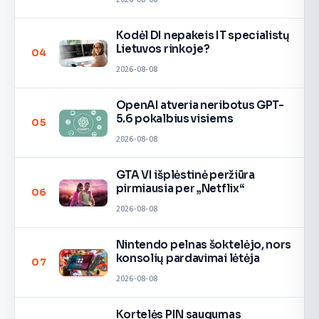
Kodėl DI nepakeis IT specialistų
Lietuvos rinkoje?
04
2026-08-08
OpenAI atveria neribotus GPT-
5.6 pokalbius visiems
05
2026-08-08
GTA VI išplėstinė peržiūra
pirmiausia per „Netflix“
06
2026-08-08
Nintendo pelnas šoktelėjo, nors
konsolių pardavimai lėtėja
07
2026-08-08
Kortelės PIN saugumas