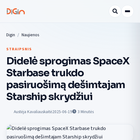
Digin
Naujienos
STRAIPSNIS
Didelė sprogimas SpaceX
Starbase trukdo
pasiruošimą dešimtajam
Starship skrydžiui
Austėja Kavaliauskaitė
2025-06-19
3
Minutės