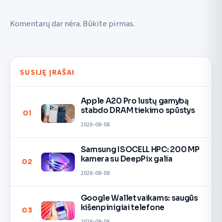
Komentarų dar nėra. Būkite pirmas.
SUSIJĘ ĮRAŠAI
Apple A20 Pro lustų gamybą
stabdo DRAM tiekimo spūstys
01
2026-08-08
Samsung ISOCELL HPC: 200 MP
kamera su DeepPix galia
02
2026-08-08
Google Wallet vaikams: saugūs
kišenpinigiai telefone
03
2026-08-08