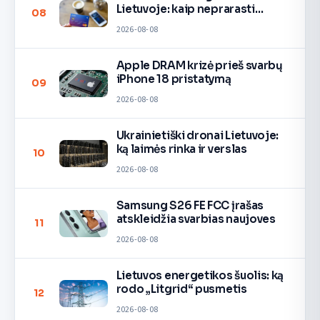
Lietuvoje: kaip neprarasti
08
pinigų
2026-08-08
Apple DRAM krizė prieš svarbų
iPhone 18 pristatymą
09
2026-08-08
Ukrainietiški dronai Lietuvoje:
ką laimės rinka ir verslas
10
2026-08-08
Samsung S26 FE FCC įrašas
atskleidžia svarbias naujoves
11
2026-08-08
Lietuvos energetikos šuolis: ką
rodo „Litgrid“ pusmetis
12
2026-08-08