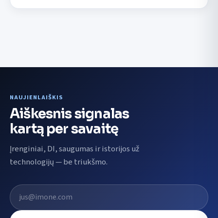
NAUJIENLAIŠKIS
Aiškesnis signalas
kartą per savaitę
Įrenginiai, DI, saugumas ir istorijos už
technologijų — be triukšmo.
El. pašto adresas