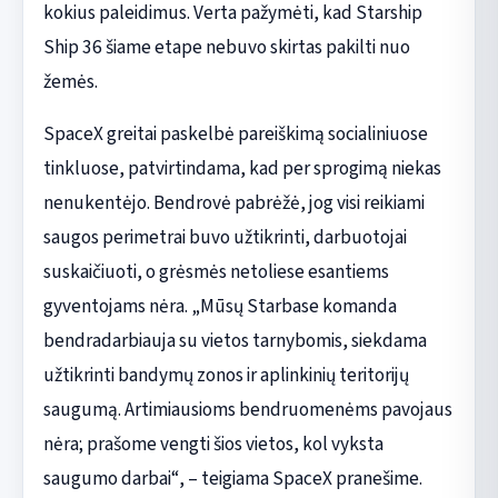
kokius paleidimus. Verta pažymėti, kad Starship
Ship 36 šiame etape nebuvo skirtas pakilti nuo
žemės.
SpaceX greitai paskelbė pareiškimą socialiniuose
tinkluose, patvirtindama, kad per sprogimą niekas
nenukentėjo. Bendrovė pabrėžė, jog visi reikiami
saugos perimetrai buvo užtikrinti, darbuotojai
suskaičiuoti, o grėsmės netoliese esantiems
gyventojams nėra. „Mūsų Starbase komanda
bendradarbiauja su vietos tarnybomis, siekdama
užtikrinti bandymų zonos ir aplinkinių teritorijų
saugumą. Artimiausioms bendruomenėms pavojaus
nėra; prašome vengti šios vietos, kol vyksta
saugumo darbai“, – teigiama SpaceX pranešime.