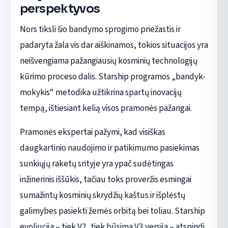
perspektyvos
Nors tiksli šio bandymo sprogimo priežastis ir
padaryta žala vis dar aiškinamos, tokios situacijos yra
neišvengiama pažangiausių kosminių technologijų
kūrimo proceso dalis. Starship programos „bandyk-
mokykis“ metodika užtikrina spartų inovacijų
tempą, ištiesiant kelią visos pramonės pažangai.
Pramonės ekspertai pažymi, kad visiškas
daugkartinio naudojimo ir patikimumo pasiekimas
sunkiųjų raketų srityje yra ypač sudėtingas
inžinerinis iššūkis, tačiau toks proveržis esmingai
sumažintų kosminių skrydžių kaštus ir išplėstų
galimybes pasiekti žemės orbitą bei toliau. Starship
evoliucija – tiek V2, tiek būsima V3 versija – atspindi