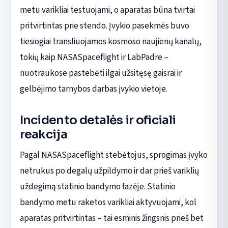
metu varikliai testuojami, o aparatas būna tvirtai
pritvirtintas prie stendo. Įvykio pasekmės buvo
tiesiogiai transliuojamos kosmoso naujienų kanalų,
tokių kaip NASASpaceflight ir LabPadre –
nuotraukose pastebėti ilgai užsitęsę gaisrai ir
gelbėjimo tarnybos darbas įvykio vietoje.
Incidento detalės ir oficiali
reakcija
Pagal NASASpaceflight stebėtojus, sprogimas įvyko
netrukus po degalų užpildymo ir dar prieš variklių
uždegimą statinio bandymo fazėje. Statinio
bandymo metu raketos varikliai aktyvuojami, kol
aparatas pritvirtintas – tai esminis žingsnis prieš bet