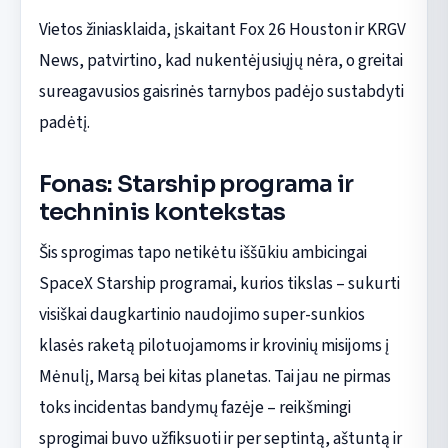
Vietos žiniasklaida, įskaitant Fox 26 Houston ir KRGV
News, patvirtino, kad nukentėjusiųjų nėra, o greitai
sureagavusios gaisrinės tarnybos padėjo sustabdyti
padėtį.
Fonas: Starship programa ir
techninis kontekstas
Šis sprogimas tapo netikėtu iššūkiu ambicingai
SpaceX Starship programai, kurios tikslas – sukurti
visiškai daugkartinio naudojimo super-sunkios
klasės raketą pilotuojamoms ir krovinių misijoms į
Mėnulį, Marsą bei kitas planetas. Tai jau ne pirmas
toks incidentas bandymų fazėje – reikšmingi
sprogimai buvo užfiksuoti ir per septintą, aštuntą ir