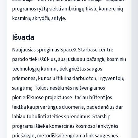
programos ryžtą siekti ambicingų tikslų komercinių
kosminių skrydžių srityje.
Išvada
Naujausias sprogimas SpaceX Starbase centre
parodo tiek iššūkius, susijusius su pažangių kosminių
technologijų kūrimu, tiek griežtas saugos
priemones, kurios užtikrina darbuotojų ir gyventojų
saugumą. Tokios nesėkmės neišvengiamos
pionieriškuose projektuose, tačiau būtent jos
leidžia kaupi vertingus duomenis, padedančius dar
labiau tobulinti ateities sprendimus. Starship
programa išlieka komercinės kosmoso lenktynės
priešakyje, metodiškai žengdama link saugesnės,