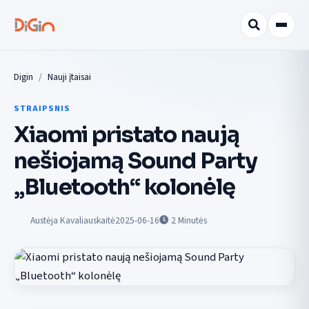
Digin
Nauji įtaisai
STRAIPSNIS
Xiaomi pristato naują
nešiojamą Sound Party
„Bluetooth“ kolonėlę
Austėja Kavaliauskaitė
2025-06-16
2
Minutės