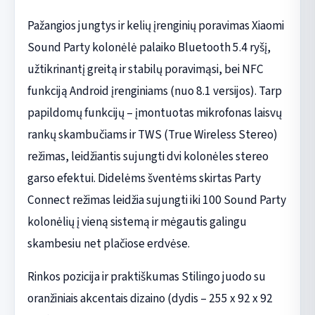
Pažangios jungtys ir kelių įrenginių poravimas Xiaomi
Sound Party kolonėlė palaiko Bluetooth 5.4 ryšį,
užtikrinantį greitą ir stabilų poravimąsi, bei NFC
funkciją Android įrenginiams (nuo 8.1 versijos). Tarp
papildomų funkcijų – įmontuotas mikrofonas laisvų
rankų skambučiams ir TWS (True Wireless Stereo)
režimas, leidžiantis sujungti dvi kolonėles stereo
garso efektui. Didelėms šventėms skirtas Party
Connect režimas leidžia sujungti iki 100 Sound Party
kolonėlių į vieną sistemą ir mėgautis galingu
skambesiu net plačiose erdvėse.
Rinkos pozicija ir praktiškumas Stilingo juodo su
oranžiniais akcentais dizaino (dydis – 255 x 92 x 92