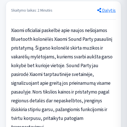
Dalytis
Skaitymo laikas: 2 Minutės
Xiaomi oficialiai paskelbė apie naujos nešiojamos
Bluetooth kolonėlės Xiaomi Sound Party pasaulinį
pristatymą. Ši garso kolonėlė skirta muzikos ir
vakarėlių mylėtojams, kuriems svarbi aukšta garso
kokybė bet kurioje vietoje. Sound Party jau
pasirodė Xiaomi tarptautinėje svetainėje,
signalizuojant apie greitą jos prieinamumą visame
pasaulyje. Nors tikslios kainos ir pristatymo pagal
regionus detalės dar nepaskelbtos, įrenginys
išsiskiria stipriu garsu, pažangiomis funkcijomis ir
tvirtu korpusu, pritaikytu patogiam