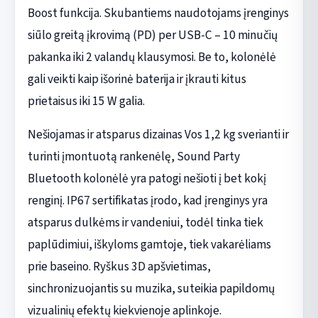
Boost funkcija. Skubantiems naudotojams įrenginys
siūlo greitą įkrovimą (PD) per USB-C – 10 minučių
pakanka iki 2 valandų klausymosi. Be to, kolonėlė
gali veikti kaip išorinė baterija ir įkrauti kitus
prietaisus iki 15 W galia.
Nešiojamas ir atsparus dizainas Vos 1,2 kg sverianti ir
turinti įmontuotą rankenėlę, Sound Party
Bluetooth kolonėlė yra patogi nešioti į bet kokį
renginį. IP67 sertifikatas įrodo, kad įrenginys yra
atsparus dulkėms ir vandeniui, todėl tinka tiek
paplūdimiui, iškyloms gamtoje, tiek vakarėliams
prie baseino. Ryškus 3D apšvietimas,
sinchronizuojantis su muzika, suteikia papildomų
vizualinių efektų kiekvienoje aplinkoje.