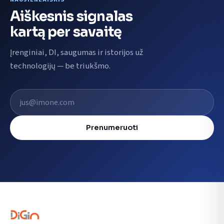
Aiškesnis signalas
kartą per savaitę
Įrenginiai, DI, saugumas ir istorijos už
technologijų — be triukšmo.
El. pašto adresas
Prenumeruoti