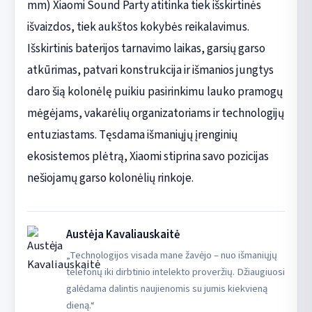
mm) Xiaomi Sound Party atitinka tiek išskirtinės
išvaizdos, tiek aukštos kokybės reikalavimus.
Išskirtinis baterijos tarnavimo laikas, garsių garso
atkūrimas, patvari konstrukcija ir išmanios jungtys
daro šią kolonėlę puikiu pasirinkimu lauko pramogų
mėgėjams, vakarėlių organizatoriams ir technologijų
entuziastams. Tęsdama išmaniųjų įrenginių
ekosistemos plėtrą, Xiaomi stiprina savo pozicijas
nešiojamų garso kolonėlių rinkoje.
Austėja Kavaliauskaitė
„Technologijos visada mane žavėjo – nuo išmaniųjų
telefonų iki dirbtinio intelekto proveržių. Džiaugiuosi
galėdama dalintis naujienomis su jumis kiekvieną
dieną.“