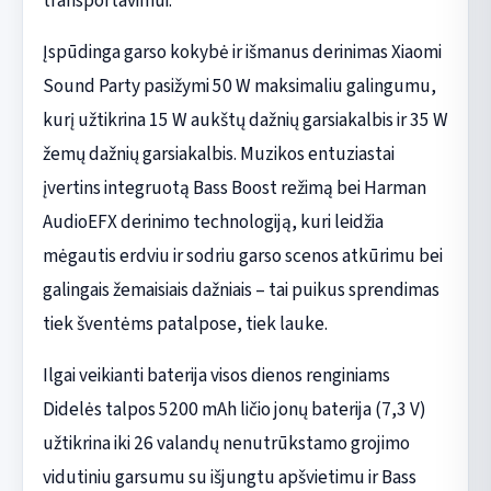
transportavimui.
Įspūdinga garso kokybė ir išmanus derinimas Xiaomi
Sound Party pasižymi 50 W maksimaliu galingumu,
kurį užtikrina 15 W aukštų dažnių garsiakalbis ir 35 W
žemų dažnių garsiakalbis. Muzikos entuziastai
įvertins integruotą Bass Boost režimą bei Harman
AudioEFX derinimo technologiją, kuri leidžia
mėgautis erdviu ir sodriu garso scenos atkūrimu bei
galingais žemaisiais dažniais – tai puikus sprendimas
tiek šventėms patalpose, tiek lauke.
Ilgai veikianti baterija visos dienos renginiams
Didelės talpos 5200 mAh ličio jonų baterija (7,3 V)
užtikrina iki 26 valandų nenutrūkstamo grojimo
vidutiniu garsumu su išjungtu apšvietimu ir Bass