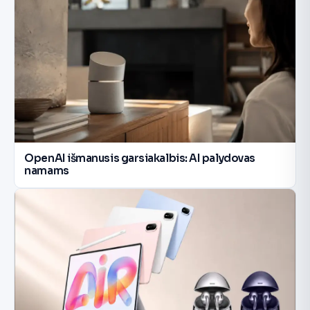
OpenAI išmanusis garsiakalbis: AI palydovas
namams