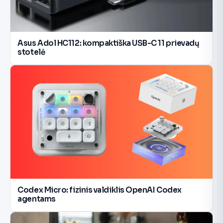
Asus Adol HC112: kompaktiška USB-C 11 prievadų
stotelė
Codex Micro: fizinis valdiklis OpenAI Codex
agentams