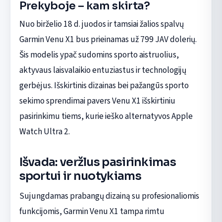
Prekyboje – kam skirta?
Nuo birželio 18 d. juodos ir tamsiai žalios spalvų
Garmin Venu X1 bus prieinamas už 799 JAV dolerių.
Šis modelis ypač sudomins sporto aistruolius,
aktyvaus laisvalaikio entuziastus ir technologijų
gerbėjus. Išskirtinis dizainas bei pažangūs sporto
sekimo sprendimai pavers Venu X1 išskirtiniu
pasirinkimu tiems, kurie ieško alternatyvos Apple
Watch Ultra 2.
Išvada: veržlus pasirinkimas
sportui ir nuotykiams
Sujungdamas prabangų dizainą su profesionaliomis
funkcijomis, Garmin Venu X1 tampa rimtu