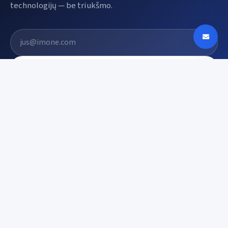
technologijų — be triukšmo.
El. pašto adresas
Prenumeruoti
Digin - Technologijų naujienos, apžvalgos ir
tendencijos Lietuvoje
digin.lt – naujausios technologijų naujienos, išsamios
apžvalgos, įrenginių testai ir AI, mobilieji telefonai,