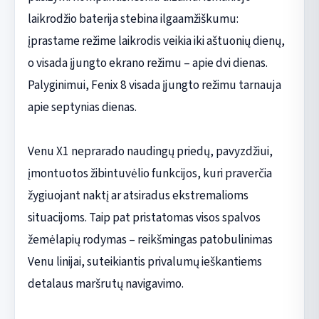
laikrodžio baterija stebina ilgaamžiškumu:
įprastame režime laikrodis veikia iki aštuonių dienų,
o visada įjungto ekrano režimu – apie dvi dienas.
Palyginimui, Fenix 8 visada įjungto režimu tarnauja
apie septynias dienas.
Venu X1 neprarado naudingų priedų, pavyzdžiui,
įmontuotos žibintuvėlio funkcijos, kuri praverčia
žygiuojant naktį ar atsiradus ekstremalioms
situacijoms. Taip pat pristatomas visos spalvos
žemėlapių rodymas – reikšmingas patobulinimas
Venu linijai, suteikiantis privalumų ieškantiems
detalaus maršrutų navigavimo.