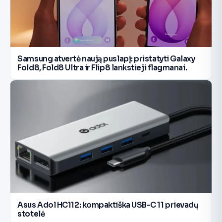
Samsung atvertė naują puslapį: pristatyti Galaxy
Fold8, Fold8 Ultra ir Flip8 lankstieji flagmanai.
Asus Adol HC112: kompaktiška USB-C 11 prievadų
stotelė