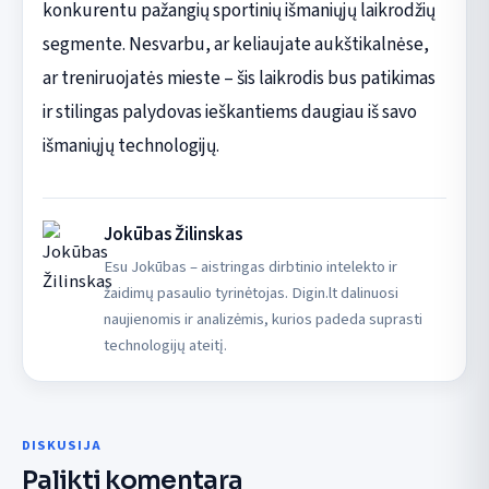
konkurentu pažangių sportinių išmaniųjų laikrodžių
segmente. Nesvarbu, ar keliaujate aukštikalnėse,
ar treniruojatės mieste – šis laikrodis bus patikimas
ir stilingas palydovas ieškantiems daugiau iš savo
išmaniųjų technologijų.
Jokūbas Žilinskas
Esu Jokūbas – aistringas dirbtinio intelekto ir
žaidimų pasaulio tyrinėtojas. Digin.lt dalinuosi
naujienomis ir analizėmis, kurios padeda suprasti
technologijų ateitį.
DISKUSIJA
Palikti komentarą