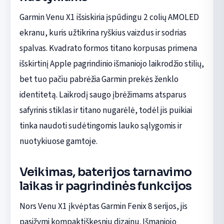
Garmin Venu X1 išsiskiria įspūdingu 2 colių AMOLED
ekranu, kuris užtikrina ryškius vaizdus ir sodrias
spalvas. Kvadrato formos titano korpusas primena
išskirtinį Apple pagrindinio išmaniojo laikrodžio stilių,
bet tuo pačiu pabrėžia Garmin prekės ženklo
identitetą. Laikrodį saugo įbrėžimams atsparus
safyrinis stiklas ir titano nugarėlė, todėl jis puikiai
tinka naudoti sudėtingomis lauko sąlygomis ir
nuotykiuose gamtoje.
Veikimas, baterijos tarnavimo
laikas ir pagrindinės funkcijos
Nors Venu X1 įkvėptas Garmin Fenix 8 serijos, jis
pasižymi kompaktiškesniu dizainu. Išmaniojo