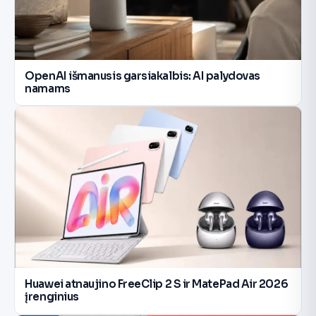
OpenAI išmanusis garsiakalbis: AI palydovas
namams
Huawei atnaujino FreeClip 2 S ir MatePad Air 2026
įrenginius