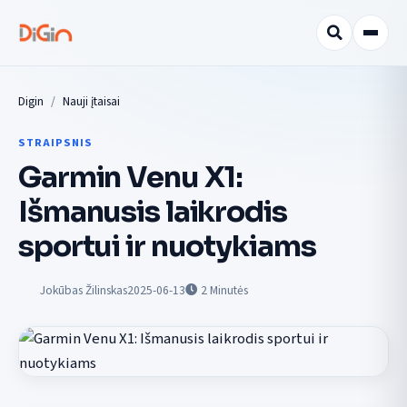
Digin
Nauji įtaisai
STRAIPSNIS
Garmin Venu X1:
Išmanusis laikrodis
sportui ir nuotykiams
Jokūbas Žilinskas
2025-06-13
2
Minutės