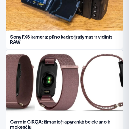
Sony FX5 kamera: pilno kadro įrašymas ir vidinis
RAW
Garmin CIRQA: išmanioji apyrankė be ekrano ir
mokesčių