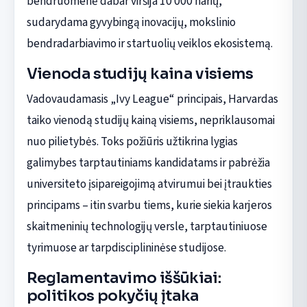
bendruomenė dabar viršija 10 000 narių,
sudarydama gyvybingą inovacijų, mokslinio
bendradarbiavimo ir startuolių veiklos ekosistemą.
Vienoda studijų kaina visiems
Vadovaudamasis „Ivy League“ principais, Harvardas
taiko vienodą studijų kainą visiems, nepriklausomai
nuo pilietybės. Toks požiūris užtikrina lygias
galimybes tarptautiniams kandidatams ir pabrėžia
universiteto įsipareigojimą atvirumui bei įtraukties
principams – itin svarbu tiems, kurie siekia karjeros
skaitmeninių technologijų versle, tarptautiniuose
tyrimuose ar tarpdisciplininėse studijose.
Reglamentavimo iššūkiai:
politikos pokyčių įtaka