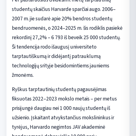
studentų skaičius Harvarde sparčiai augo. 2006–
2007 m. jie sudarė apie 20% bendros studentų
bendruomenės, o 2024–2025 m. šis rodiklis pasiekė
rekordinį 27,2% – 6 793 iš beveik 25 000 studentų.
Ši tendencija rodo išaugusį universiteto
tarptautiškumą ir didėjantį patrauklumą
technologijų srityje besidomintiems jauniems
žmonėms.
Ryškus tarptautinių studentų pagausėjimas
fiksuotas 2022–2023 mokslo metais – per metus
prisijungė daugiau nei 1 000 naujų studentų iš
užsienio. Įskaitant atvykstančius mokslininkus ir
tyrėjus, Harvardo negimtos JAV akademinė