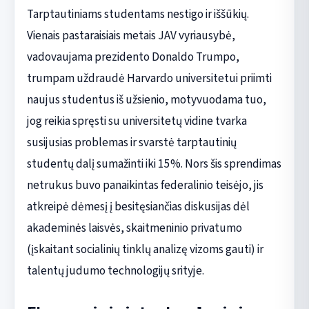
Tarptautiniams studentams nestigo ir iššūkių.
Vienais pastaraisiais metais JAV vyriausybė,
vadovaujama prezidento Donaldo Trumpo,
trumpam uždraudė Harvardo universitetui priimti
naujus studentus iš užsienio, motyvuodama tuo,
jog reikia spręsti su universitetų vidine tvarka
susijusias problemas ir svarstė tarptautinių
studentų dalį sumažinti iki 15%. Nors šis sprendimas
netrukus buvo panaikintas federalinio teisėjo, jis
atkreipė dėmesį į besitęsiančias diskusijas dėl
akademinės laisvės, skaitmeninio privatumo
(įskaitant socialinių tinklų analizę vizoms gauti) ir
talentų judumo technologijų srityje.