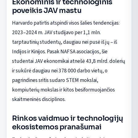
Ekonominis ir technologinis
poveikis JAV mastu
Harvardo patirtis atspindi visos šalies tendencijas:
2023–2024 m. JAV studijavo per 1,1 mln.
tarptautinių studentų, daugiau nei pusė iš jų – iš
Indijos ir Kinijos. Pasak NAFSA asociacijos, šie
studentai JAV ekonomikai atnešė 43,8 mlrd. dolerių
ir sukūrė daugiau nei 378 000 darbo vietų, o
pagrindines sritis sudaro STEM mokslai,
kompiuterių mokslas ir kitos besiformuojančios
skaitmeninės disciplinos.
Rinkos vaidmuo ir technologijų
ekosistemos pranašumai