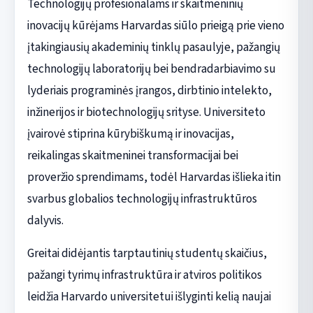
Technologijų profesionalams ir skaitmeninių
inovacijų kūrėjams Harvardas siūlo prieigą prie vieno
įtakingiausių akademinių tinklų pasaulyje, pažangių
technologijų laboratorijų bei bendradarbiavimo su
lyderiais programinės įrangos, dirbtinio intelekto,
inžinerijos ir biotechnologijų srityse. Universiteto
įvairovė stiprina kūrybiškumą ir inovacijas,
reikalingas skaitmeninei transformacijai bei
proveržio sprendimams, todėl Harvardas išlieka itin
svarbus globalios technologijų infrastruktūros
dalyvis.
Greitai didėjantis tarptautinių studentų skaičius,
pažangi tyrimų infrastruktūra ir atviros politikos
leidžia Harvardo universitetui išlyginti kelią naujai