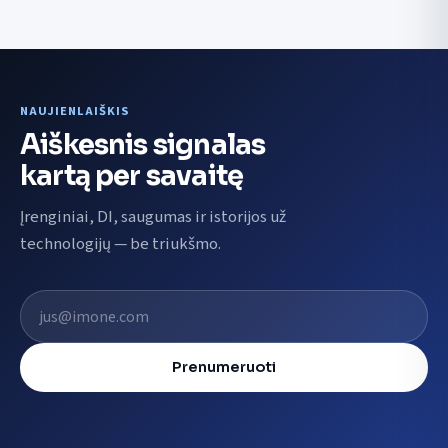
NAUJIENLAIŠKIS
Aiškesnis signalas
kartą per savaitę
Įrenginiai, DI, saugumas ir istorijos už
technologijų — be triukšmo.
El. pašto adresas
Prenumeruoti