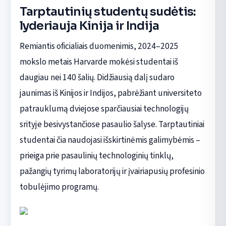
Tarptautinių studentų sudėtis:
lyderiauja Kinija ir Indija
Remiantis oficialiais duomenimis, 2024–2025
mokslo metais Harvarde mokėsi studentai iš
daugiau nei 140 šalių. Didžiausią dalį sudaro
jaunimas iš Kinijos ir Indijos, pabrėžiant universiteto
patrauklumą dviejose sparčiausiai technologijų
srityje besivystančiose pasaulio šalyse. Tarptautiniai
studentai čia naudojasi išskirtinėmis galimybėmis –
prieiga prie pasaulinių technologinių tinklų,
pažangių tyrimų laboratorijų ir įvairiapusių profesinio
tobulėjimo programų.