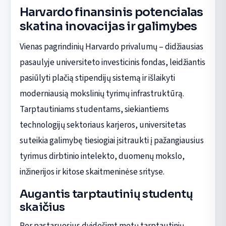
Harvardo finansinis potencialas
skatina inovacijas ir galimybes
Vienas pagrindinių Harvardo privalumų – didžiausias
pasaulyje universiteto investicinis fondas, leidžiantis
pasiūlyti plačią stipendijų sistemą ir išlaikyti
moderniausią mokslinių tyrimų infrastruktūrą.
Tarptautiniams studentams, siekiantiems
technologijų sektoriaus karjeros, universitetas
suteikia galimybę tiesiogiai įsitraukti į pažangiausius
tyrimus dirbtinio intelekto, duomenų mokslo,
inžinerijos ir kitose skaitmeninėse srityse.
Augantis tarptautinių studentų
skaičius
Per pastaruosius dvidešimt metų tarptautinių