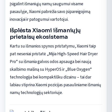
Įsigalint išmaniųjų namų saugumui visame
pasaulyje, Xiaomi pabrėžia savo įsipareigojimą
inovacijai ir patogumui vartotojui.
Išplėsta Xiaomi išmaniųjų
prietaisų ekosistema
Kartu su išmanios spynos pristatymu, Xiaomi taip
pat neseniai pristatė „Mijia High-Speed Hair Dryer
Pro“ su išmania galvos odos apsauga bei naują
skalbimo mašiną su HyperOS ir „Blue Oxygen“
technologija bei kompaktišku dizainu – tai dar
labiau stiprina Xiaomi pozicijas pasauliniame išmanių
namų technologijų sektoriuje.