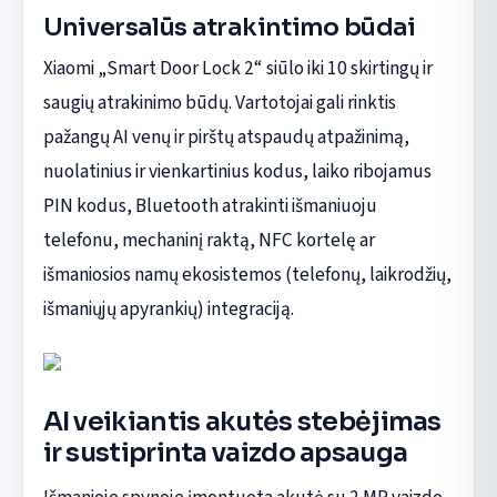
Universalūs atrakintimo būdai
Xiaomi „Smart Door Lock 2“ siūlo iki 10 skirtingų ir
saugių atrakinimo būdų. Vartotojai gali rinktis
pažangų AI venų ir pirštų atspaudų atpažinimą,
nuolatinius ir vienkartinius kodus, laiko ribojamus
PIN kodus, Bluetooth atrakinti išmaniuoju
telefonu, mechaninį raktą, NFC kortelę ar
išmaniosios namų ekosistemos (telefonų, laikrodžių,
išmaniųjų apyrankių) integraciją.
AI veikiantis akutės stebėjimas
ir sustiprinta vaizdo apsauga