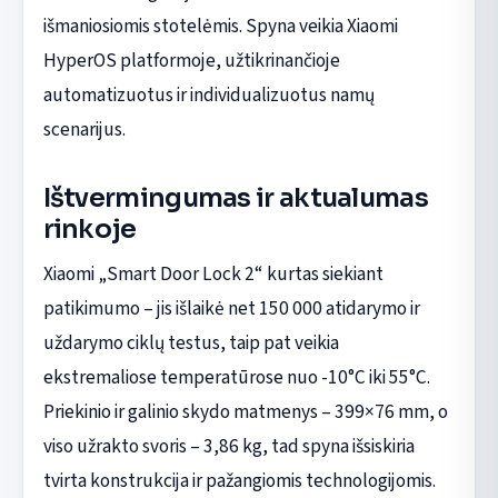
išmaniosiomis stotelėmis. Spyna veikia Xiaomi
HyperOS platformoje, užtikrinančioje
automatizuotus ir individualizuotus namų
scenarijus.
Ištvermingumas ir aktualumas
rinkoje
Xiaomi „Smart Door Lock 2“ kurtas siekiant
patikimumo – jis išlaikė net 150 000 atidarymo ir
uždarymo ciklų testus, taip pat veikia
ekstremaliose temperatūrose nuo -10°C iki 55°C.
Priekinio ir galinio skydo matmenys – 399×76 mm, o
viso užrakto svoris – 3,86 kg, tad spyna išsiskiria
tvirta konstrukcija ir pažangiomis technologijomis.