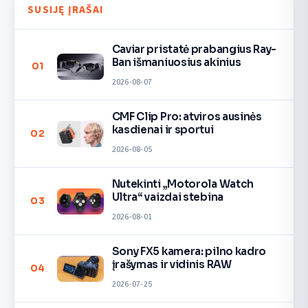
SUSIJĘ ĮRAŠAI
Caviar pristatė prabangius Ray-
Ban išmaniuosius akinius
01
2026-08-07
CMF Clip Pro: atviros ausinės
kasdienai ir sportui
02
2026-08-05
Nutekinti „Motorola Watch
Ultra“ vaizdai stebina
03
2026-08-01
Sony FX5 kamera: pilno kadro
įrašymas ir vidinis RAW
04
2026-07-25