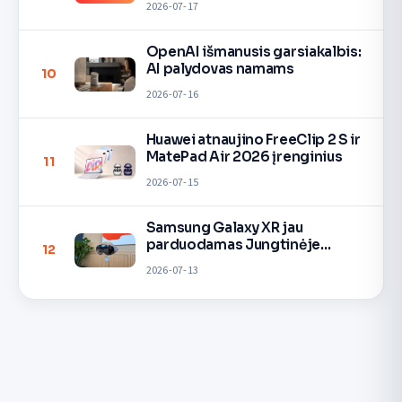
2026-07-17
OpenAI išmanusis garsiakalbis:
AI palydovas namams
10
2026-07-16
Huawei atnaujino FreeClip 2 S ir
MatePad Air 2026 įrenginius
11
2026-07-15
Samsung Galaxy XR jau
parduodamas Jungtinėje
12
Karalystėje
2026-07-13