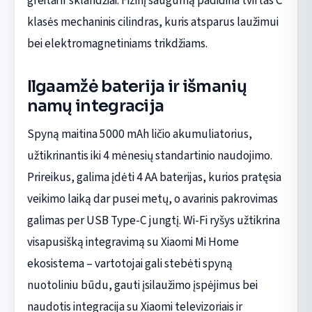
greitai ir sklandžiai. Fizinį saugumą padidina tvirtas C
klasės mechaninis cilindras, kuris atsparus laužimui
bei elektromagnetiniams trikdžiams.
Ilgaamžė baterija ir išmanių
namų integracija
Spyną maitina 5000 mAh ličio akumuliatorius,
užtikrinantis iki 4 mėnesių standartinio naudojimo.
Prireikus, galima įdėti 4 AA baterijas, kurios pratęsia
veikimo laiką dar pusei metų, o avarinis pakrovimas
galimas per USB Type-C jungtį. Wi-Fi ryšys užtikrina
visapusišką integravimą su Xiaomi Mi Home
ekosistema – vartotojai gali stebėti spyną
nuotoliniu būdu, gauti įsilaužimo įspėjimus bei
naudotis integracija su Xiaomi televizoriais ir