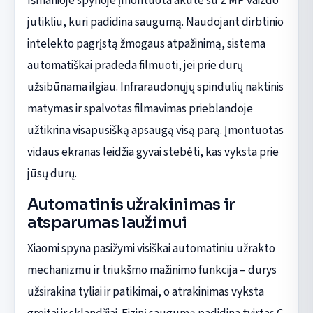
Išmanioje spynoje įmontuota akutė su 2 MP vaizdo
jutikliu, kuri padidina saugumą. Naudojant dirbtinio
intelekto pagrįstą žmogaus atpažinimą, sistema
automatiškai pradeda filmuoti, jei prie durų
užsibūnama ilgiau. Infraraudonųjų spindulių naktinis
matymas ir spalvotas filmavimas prieblandoje
užtikrina visapusišką apsaugą visą parą. Įmontuotas
vidaus ekranas leidžia gyvai stebėti, kas vyksta prie
jūsų durų.
Automatinis užrakinimas ir
atsparumas laužimui
Xiaomi spyna pasižymi visiškai automatiniu užrakto
mechanizmu ir triukšmo mažinimo funkcija – durys
užsirakina tyliai ir patikimai, o atrakinimas vyksta