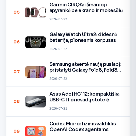
Garmin CIRQA: išmanioji
apyrankė be ekrano ir mokesčių
05
2026-07-22
Galaxy Watch Ultra2: didesnė
baterija, plonesnis korpusas
06
2026-07-22
Samsung atvertė naują puslapį:
pristatyti Galaxy Fold8, Fold8
07
Ultra ir Flip8 lankstieji
2026-07-22
flagmanai.
Asus Adol HC112: kompaktiška
USB-C 11 prievadų stotelė
08
2026-07-21
Codex Micro: fizinis valdiklis
OpenAI Codex agentams
09