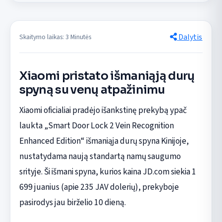
Dalytis
Skaitymo laikas: 3 Minutės
Xiaomi pristato išmaniąją durų
spyną su venų atpažinimu
Xiaomi oficialiai pradėjo išankstinę prekybą ypač
laukta „Smart Door Lock 2 Vein Recognition
Enhanced Edition“ išmaniąja durų spyna Kinijoje,
nustatydama naują standartą namų saugumo
srityje. Ši išmani spyna, kurios kaina JD.com siekia 1
699 juanius (apie 235 JAV dolerių), prekyboje
pasirodys jau birželio 10 dieną.