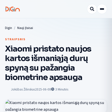
Digin
Nauji įtaisai
STRAIPSNIS
Xiaomi pristato naujos
kartos išmaniąją durų
spyną su pažangia
biometrine apsauga
Jokūbas Žilinskas
2025-06-08
3
Minutės