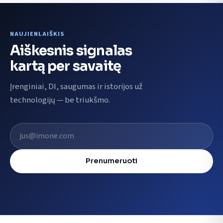
NAUJIENLAIŠKIS
Aiškesnis signalas
kartą per savaitę
Įrenginiai, DI, saugumas ir istorijos už
technologijų — be triukšmo.
El. pašto adresas
Prenumeruoti