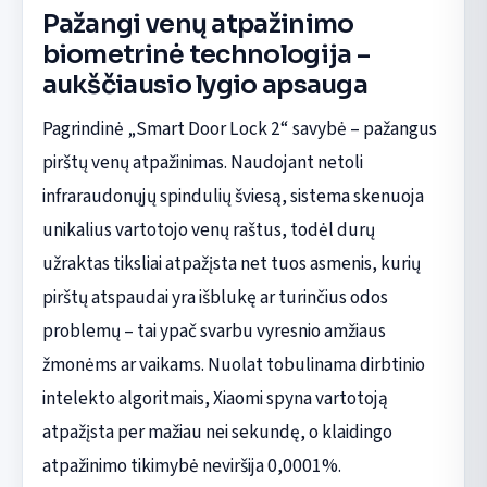
Pažangi venų atpažinimo
biometrinė technologija –
aukščiausio lygio apsauga
Pagrindinė „Smart Door Lock 2“ savybė – pažangus
pirštų venų atpažinimas. Naudojant netoli
infraraudonųjų spindulių šviesą, sistema skenuoja
unikalius vartotojo venų raštus, todėl durų
užraktas tiksliai atpažįsta net tuos asmenis, kurių
pirštų atspaudai yra išblukę ar turinčius odos
problemų – tai ypač svarbu vyresnio amžiaus
žmonėms ar vaikams. Nuolat tobulinama dirbtinio
intelekto algoritmais, Xiaomi spyna vartotoją
atpažįsta per mažiau nei sekundę, o klaidingo
atpažinimo tikimybė neviršija 0,0001%.