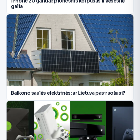
iPhone 20 gandai: plonesnis korpusas ir vėsesnė
galia
Balkono saulės elektrinės: ar Lietuva pasiruošusi?