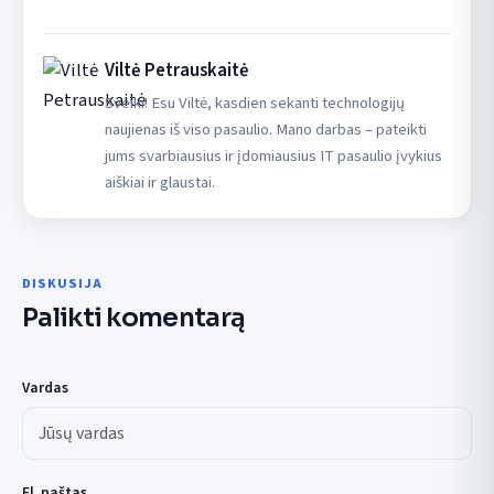
Viltė Petrauskaitė
Sveiki! Esu Viltė, kasdien sekanti technologijų
naujienas iš viso pasaulio. Mano darbas – pateikti
jums svarbiausius ir įdomiausius IT pasaulio įvykius
aiškiai ir glaustai.
DISKUSIJA
Palikti komentarą
Vardas
El. paštas