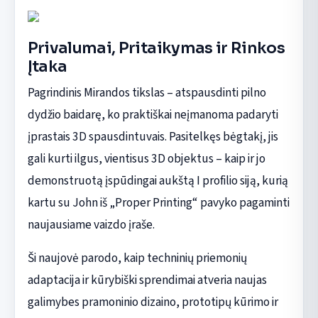
Privalumai, Pritaikymas ir Rinkos
Įtaka
Pagrindinis Mirandos tikslas – atspausdinti pilno
dydžio baidarę, ko praktiškai neįmanoma padaryti
įprastais 3D spausdintuvais. Pasitelkęs bėgtakį, jis
gali kurti ilgus, vientisus 3D objektus – kaip ir jo
demonstruotą įspūdingai aukštą I profilio siją, kurią
kartu su John iš „Proper Printing“ pavyko pagaminti
naujausiame vaizdo įraše.
Ši naujovė parodo, kaip techninių priemonių
adaptacija ir kūrybiški sprendimai atveria naujas
galimybes pramoninio dizaino, prototipų kūrimo ir