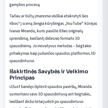
gamybos procesą.
Tačiau ar būtų įmanoma visiškai atsikratyti šios
ribos? Į sceną žengia kūrybingas „YouTube“ kūrėjas
Ivanas Miranda, kuris pasiūlė išties originalų
sprendimą, keičiantį didesnio formato 3D
spausdinimą. Jo inovatyvus metodas – bėgtakio
pritaikymas kaip judančios spaudos platformos 3D
spausdintuvui.
Išskirtinės Savybės ir Veikimo
Principas
Užuot bandęs išplėsti spaudos paviršių, Miranda
sumontavo savo 3D spausdintuvą ant bėgtakio,
leidžiant diržui lėtai judėti po spausdintuvo