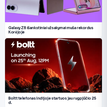
Galaxy Z8 išankstiniai užsakymai muša rekordus
Korėjoje
Boltt telefonas Indijoje startuos jau rugpjūčio 25
d.