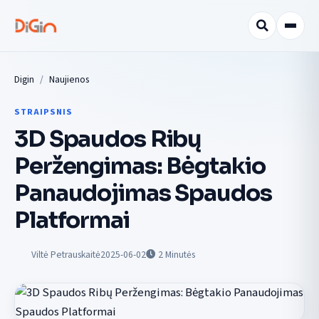
Digin
Naujienos
STRAIPSNIS
3D Spaudos Ribų
Peržengimas: Bėgtakio
Panaudojimas Spaudos
Platformai
Viltė Petrauskaitė
2025-06-02
2
Minutės