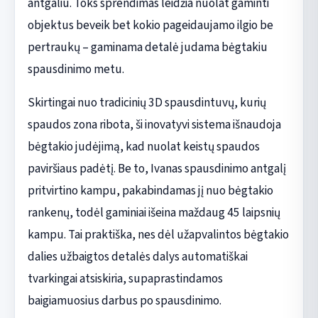
antgaliu. Toks sprendimas leidžia nuolat gaminti
objektus beveik bet kokio pageidaujamo ilgio be
pertraukų – gaminama detalė judama bėgtakiu
spausdinimo metu.
Skirtingai nuo tradicinių 3D spausdintuvų, kurių
spaudos zona ribota, ši inovatyvi sistema išnaudoja
bėgtakio judėjimą, kad nuolat keistų spaudos
paviršiaus padėtį. Be to, Ivanas spausdinimo antgalį
pritvirtino kampu, pakabindamas jį nuo bėgtakio
rankenų, todėl gaminiai išeina maždaug 45 laipsnių
kampu. Tai praktiška, nes dėl užapvalintos bėgtakio
dalies užbaigtos detalės dalys automatiškai
tvarkingai atsiskiria, supaprastindamos
baigiamuosius darbus po spausdinimo.