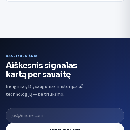
NAUJIENLAIŠKIS
Aiškesnis signalas
kartą per savaitę
Įrenginiai, DI, saugumas ir istorijos už
technologijų — be triukšmo.
El. pašto adresas
Prenumeruoti