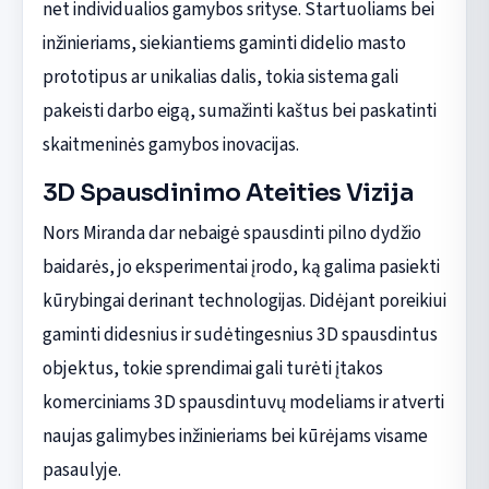
net individualios gamybos srityse. Startuoliams bei
inžinieriams, siekiantiems gaminti didelio masto
prototipus ar unikalias dalis, tokia sistema gali
pakeisti darbo eigą, sumažinti kaštus bei paskatinti
skaitmeninės gamybos inovacijas.
3D Spausdinimo Ateities Vizija
Nors Miranda dar nebaigė spausdinti pilno dydžio
baidarės, jo eksperimentai įrodo, ką galima pasiekti
kūrybingai derinant technologijas. Didėjant poreikiui
gaminti didesnius ir sudėtingesnius 3D spausdintus
objektus, tokie sprendimai gali turėti įtakos
komerciniams 3D spausdintuvų modeliams ir atverti
naujas galimybes inžinieriams bei kūrėjams visame
pasaulyje.