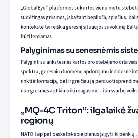
„GlobalEye“ platformos sukurtos vienu metu stebėti or
sudėtingas grėsmes, įskaitant bepiločių spiečius, bali
kontekste tai reiškia geresnį situacijos suvokimą Balti
būti lemiamas.
Palyginimas su senesnėmis sis
Palyginti su ankstesnės kartos oro stebėjimo orlaiviais
spektru, geresniu duomenų apdorojimu ir didesne integ
rinkti informaciją, bet ir greičiau ją perduoti sprendim
nuo grėsmės aptikimo iki reagavimo – itin svarbų veik
„MQ-4C Triton“: ilgalaikė žva
regionų
NATO taip pat paskelbė apie planus įsigyti iki penkių „