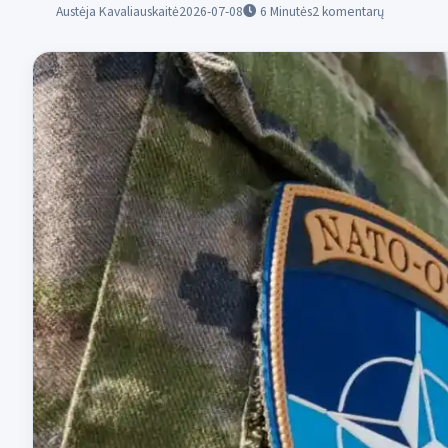
Austėja Kavaliauskaitė
2026-07-08
6
Minutės
2 komentarų