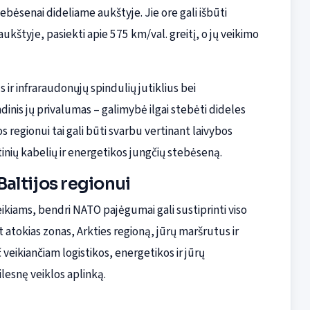
ebėsenai dideliame aukštyje. Jie ore gali išbūti
ukštyje, pasiekti apie 575 km/val. greitį, o jų veikimo
 ir infraraudonųjų spindulių jutiklius bei
is jų privalumas – galimybė ilgai stebėti dideles
os regionui tai gali būti svarbu vertinant laivybos
nių kabelių ir energetikos jungčių stebėseną.
Baltijos regionui
ikiams, bendri NATO pajėgumai gali sustiprinti viso
 atokias zonas, Arkties regioną, jūrų maršrutus ir
č veikiančiam logistikos, energetikos ir jūrų
ilesnę veiklos aplinką.