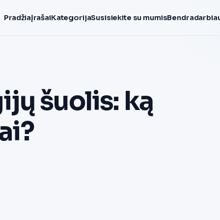
Pradžia
Įrašai
Kategorija
Susisiekite su mumis
Bendradarbiau
jų šuolis: ką
ai?