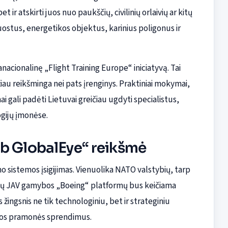
t ir atskirti juos nuo paukščių, civilinių orlaivių ar kitų
uostus, energetikos objektus, karinius poligonus ir
acionalinę „Flight Training Europe“ iniciatyvą. Tai
u reikšminga nei pats įrenginys. Praktiniai mokymai,
 gali padėti Lietuvai greičiau ugdyti specialistus,
ogijų įmonėse.
ab GlobalEye“ reikšmė
 sistemos įsigijimas. Vienuolika NATO valstybių, tarp
ančių JAV gamybos „Boeing“ platformų bus keičiama
žingsnis ne tik technologiniu, bet ir strateginiu
ybos pramonės sprendimus.