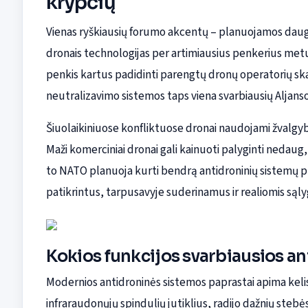
krypčių
Vienas ryškiausių forumo akcentų – planuojamos daugia
dronais technologijas per artimiausius penkerius metu
penkis kartus padidinti parengtų dronų operatorių skaičių
neutralizavimo sistemos taps viena svarbiausių Aljanso
Šiuolaikiniuose konfliktuose dronai naudojami žvalgyba
Maži komerciniai dronai gali kainuoti palyginti nedaug, 
to NATO planuoja kurti bendrą antidroninių sistemų pla
patikrintus, tarpusavyje suderinamus ir realiomis są
Kokios funkcijos svarbiausios a
Modernios antidroninės sistemos paprastai apima kelis 
infraraudonųjų spindulių jutiklius, radijo dažnių steb