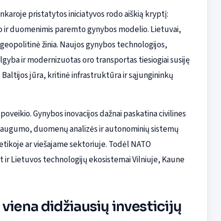
roje pristatytos iniciatyvos rodo aiškią kryptį:
to ir duomenimis paremto gynybos modelio. Lietuvai,
 geopolitinė žinia. Naujos gynybos technologijos,
algyba ir modernizuotas oro transportas tiesiogiai susiję
altijos jūra, kritinė infrastruktūra ir sąjungininkų
 poveikio. Gynybos inovacijos dažnai paskatina civilines
inio saugumo, duomenų analizės ir autonominių sistemų
getikoje ar viešajame sektoriuje. Todėl NATO
t ir Lietuvos technologijų ekosistemai Vilniuje, Kaune
viena didžiausių investicijų