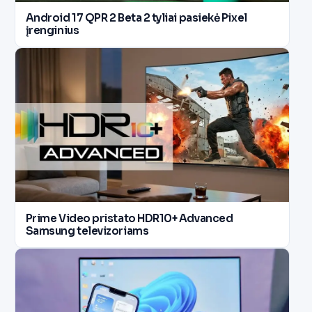
Android 17 QPR 2 Beta 2 tyliai pasiekė Pixel
įrenginius
Prime Video pristato HDR10+ Advanced
Samsung televizoriams