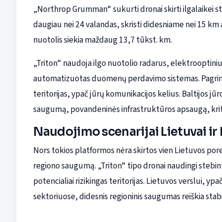
„Northrop Grumman“ sukurti dronai skirti ilgalaikei st
daugiau nei 24 valandas, skristi didesniame nei 15 km a
nuotolis siekia maždaug 13,7 tūkst. km.
„Triton“ naudoja ilgo nuotolio radarus, elektrooptinius
automatizuotas duomenų perdavimo sistemas. Pagrindin
teritorijas, ypač jūrų komunikacijos kelius. Baltijos jūr
saugumą, povandeninės infrastruktūros apsaugą, kriti
Naudojimo scenarijai Lietuvai ir 
Nors tokios platformos nėra skirtos vien Lietuvos pore
regiono saugumą. „Triton“ tipo dronai naudingi stebint
potencialiai rizikingas teritorijas. Lietuvos verslui, ypa
sektoriuose, didesnis regioninis saugumas reiškia stab