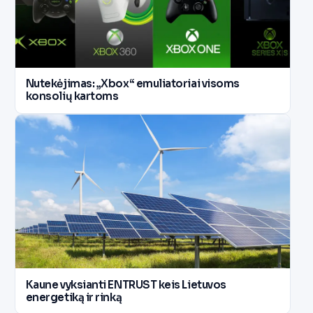
Nutekėjimas: „Xbox“ emuliatoriai visoms
konsolių kartoms
Kaune vyksianti ENTRUST keis Lietuvos
energetiką ir rinką