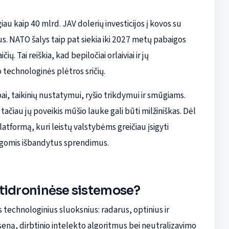
u kaip 40 mlrd. JAV dolerių investicijos į kovos su
s. NATO šalys taip pat siekia iki 2027 metų pabaigos
. Tai reiškia, kad bepiločiai orlaiviai ir jų
 technologinės plėtros sričių.
i, taikinių nustatymui, ryšio trikdymui ir smūgiams.
tačiau jų poveikis mūšio lauke gali būti milžiniškas. Dėl
tformą, kuri leistų valstybėms greičiau įsigyti
lygomis išbandytus sprendimus.
ntidroninėse sistemose?
technologinius sluoksnius: radarus, optinius ir
ėseną, dirbtinio intelekto algoritmus bei neutralizavimo