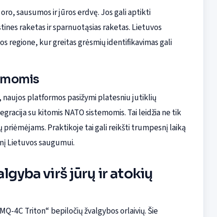
o, sausumos ir jūros erdvę. Jos gali aptikti
stines raketas ir sparnuotąsias raketas. Lietuvos
jos regione, kur greitas grėsmių identifikavimas gali
temomis
, naujos platformos pasižymi platesniu jutiklių
racija su kitomis NATO sistemomis. Tai leidžia ne tik
ų priėmėjams. Praktikoje tai gali reikšti trumpesnį laiką
snį Lietuvos saugumui.
lgyba virš jūrų ir atokių
MQ-4C Triton“ bepiločių žvalgybos orlaivių. Šie