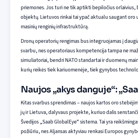
priemones. Jos turi ne tik aptikti bepiločius orlaivius, be
objektų. Lietuvos rinkai tai ypač aktualu saugant oro 
masinių renginių infrastruktūrą.
Dronų operatorių rengimas bus integruojamas į daugian
svarbu, nes operatoriaus kompetencija tampa ne mažia
simuliatoriai, bendri NATO standartai ir duomenų mainai
kurių reikės tiek kariuomenėje, tiek gynybos technol
Naujos „akys danguje“: „Sa
Kitas svarbus sprendimas – naujos kartos oro stebėjimo
jų ir Lietuva, dalyvaus projekte, kuriuo dalis senst
Švedijos „Saab GlobalEye“ sistema. Tai yra reikšmingas 
požiūriu, nes Aljansas aktyviau renkasi Europos gyn