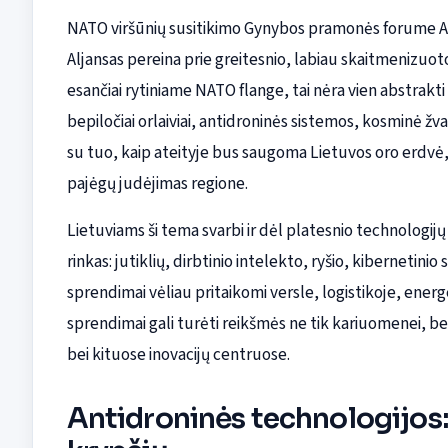
NATO viršūnių susitikimo Gynybos pramonės forume Anka
Aljansas pereina prie greitesnio, labiau skaitmenizuo
esančiai rytiniame NATO flange, tai nėra vien abstrakti
bepiločiai orlaiviai, antidroninės sistemos, kosminė žv
su tuo, kaip ateityje bus saugoma Lietuvos oro erdvė, B
pajėgų judėjimas regione.
Lietuviams ši tema svarbi ir dėl platesnio technologijų
rinkas: jutiklių, dirbtinio intelekto, ryšio, kibernet
sprendimai vėliau pritaikomi versle, logistikoje, ener
sprendimai gali turėti reikšmės ne tik kariuomenei, be
bei kituose inovacijų centruose.
Antidroninės technologijos: 