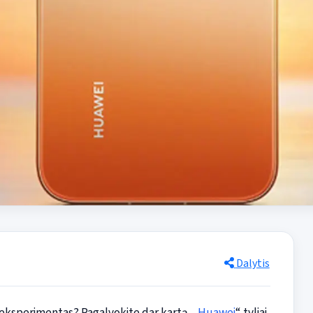
Dalytis
 eksperimentas? Pagalvokite dar kartą. „
Huawei
“ tyliai