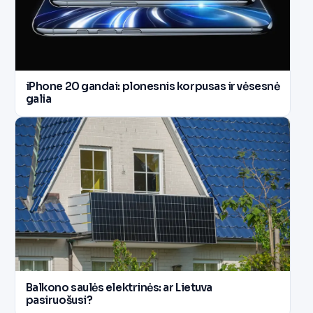
iPhone 20 gandai: plonesnis korpusas ir vėsesnė
galia
Balkono saulės elektrinės: ar Lietuva
pasiruošusi?