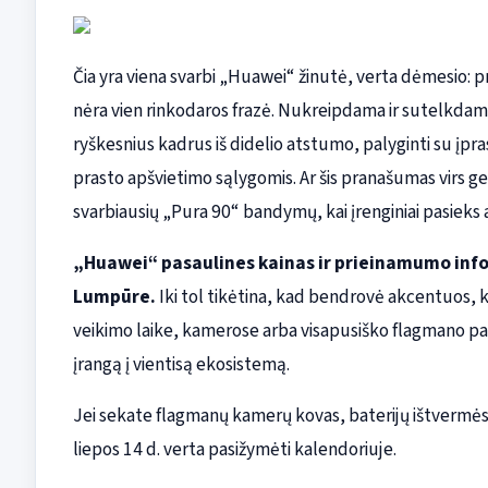
Čia yra viena svarbi „Huawei“ žinutė, verta dėmesio: p
nėra vien rinkodaros frazė. Nukreipdama ir sutelkda
ryškesnius kadrus iš didelio atstumo, palyginti su įpr
prasto apšvietimo sąlygomis. Ar šis pranašumas virs g
svarbiausių „Pura 90“ bandymų, kai įrenginiai pasieks 
„Huawei“ pasaulines kainas ir prieinamumo inform
Lumpūre.
Iki tol tikėtina, kad bendrovė akcentuos, ku
veikimo laike, kamerose arba visapusiško flagmano pat
įrangą į vientisą ekosistemą.
Jei sekate flagmanų kamerų kovas, baterijų ištvermės 
liepos 14 d. verta pasižymėti kalendoriuje.