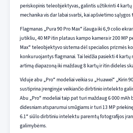
periskopinis teleobjektyvas, galintis užtikrinti 4 kart
mechanika vis dar labai svarbi, kai apšvietimo sąlygo
Flagmanas „Pura 90 Pro Max“ išauga iki 6,9 colio ekra
jutikliu, 40 MP itin plataus kampo kamera ir 200 MP p
Max“ teleobjektyvo sistema dėl specialios prizmės kon
konkuruojantys flagmanai. Tai leidžia pasiekti 4 kartų 
artimą diapazoną iki maždaug 8 kartų ir itin dideles s
Viduje abu „Pro“ modeliai veikia su „Huawei“ „Kirin 90
sustiprina įrenginyje veikiančio dirbtinio intelekto gal
Abu „Pro“ modeliai taip pat turi maždaug 6 000 mAh b
didesniam atsparumui smūgiams ir turi 13 MP priekin
6.1“ siūlo dirbtiniu intelektu paremtų fotografijos įrank
galimybėms.