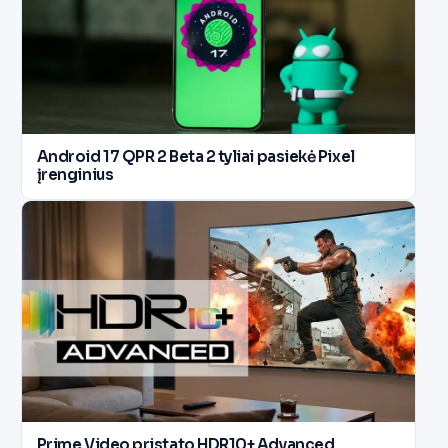
Android 17 QPR 2 Beta 2 tyliai pasiekė Pixel
įrenginius
Prime Video pristato HDR10+ Advanced