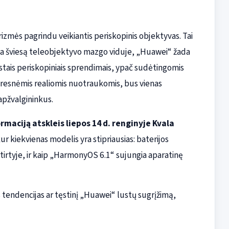
rizmės pagrindu veikiantis periskopinis objektyvas. Tai
ma šviesą teleobjektyvo mazgo viduje, „Huawei“ žada
astais periskopiniais sprendimais, ypač sudėtingomis
eresnėmis realiomis nuotraukomis, bus vienas
apžvalgininkus.
aciją atskleis liepos 14 d. renginyje Kvala
r kiekvienas modelis yra stipriausias: baterijos
irtyje, ir kaip „HarmonyOS 6.1“ sujungia aparatinę
tendencijas ar tęstinį „Huawei“ lustų sugrįžimą,