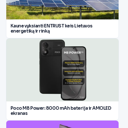
Kaune vyksianti ENTRUST keis Lietuvos
energetiką ir rinką
Poco M8 Power: 8000 mAh baterija ir AMOLED
ekranas