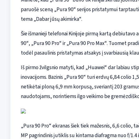
paruošė sceną „Pura 90“ serijos pristatymui tarptaut
tema „Dabar jūsų akimirka“.
Šie išmanieji telefonai Kinijoje pirmą kartą debiutavo a
90“, „Pura 90 Pro“ ir „Pura 90 Pro Max“. Tuomet pradin
todėl pasaulinis pristatymas atsakys į svarbiausią klaus
Iš pirmo žvilgsnio matyti, kad „Huawei“ dar labiau stip
inovacijoms. Bazinis „Pura 90“ turi erdvų 6,84 colio 1,
netikėtai ploną 6,9 mm korpusą, sveriantį 203 gramus.
naudotojams, norintiems ilgo veikimo be gremėzdiško
„Pura 90 Pro“ ekranas šiek tiek mažesnis, 6,6 colio, tač
MP pagrindinis jutiklis su kintama diafragma nuo f/1.4 