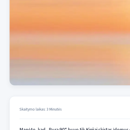
Skaitymo laikas: 3 Minutės
Manėte, kad „Pura 90“ buvo tik Kinijai skirtas įdomus