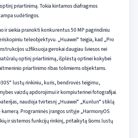
ų optinį priartinimą. Tokia kintamos diafragmos
s tampa sudėtingos.
no ir siekia pranokti konkurentus 50 MP pagrindiniu
eriskopiniu teleobjektyvu. „Huawei“ teigia, kad „Pro
strukcijos užfiksuoja gerokai daugiau šviesos nei
natūralų optinį priartinimą, išplėstą optinei kokybei
kaitmeninio priartinimo ribas tolimiems objektams.
30S“ lustų rinkiniu, kuris, bendrovės teigimu,
imybes vaizdų apdorojimui ir kompiuterinei fotografijai.
aterijas, naudoja tvirtesnį „Huawei“ „Kunlun“ stiklą
ę kamerą. Programinės įrangos srityje „HarmonyOS
ių ir sistemos funkcijų rinkinį, pritaikytą šioms lustų