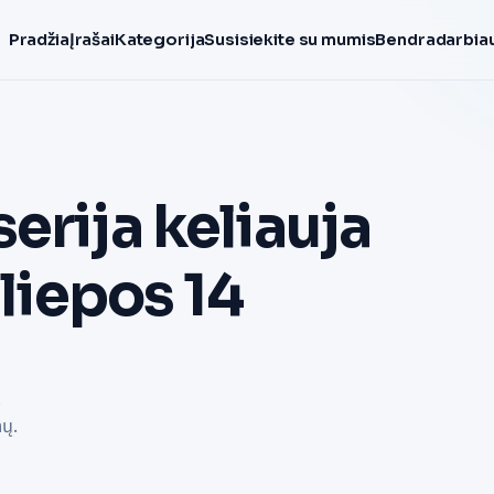
Pradžia
Įrašai
Kategorija
Susisiekite su mumis
Bendradarbiau
erija keliauja
 liepos 14
ų
nų.