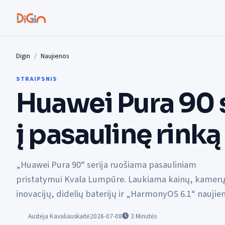
Digin
Naujienos
STRAIPSNIS
Huawei Pura 90 s
į pasaulinę rinką
„Huawei Pura 90“ serija ruošiama pasauliniam
pristatymui Kvala Lumpūre. Laukiama kainų, kamer
inovacijų, didelių baterijų ir „HarmonyOS 6.1“ naujie
Austėja Kavaliauskaitė
2026-07-08
3
Minutės