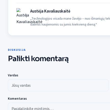
Austėja Kavaliauskaitė
„Technologijos visada mane žavėjo – nuo išmaniųjų tele
dalintis naujienomis su jumis kiekvieną dieną.“
DISKUSIJA
Palikti komentarą
Vardas
Komentaras