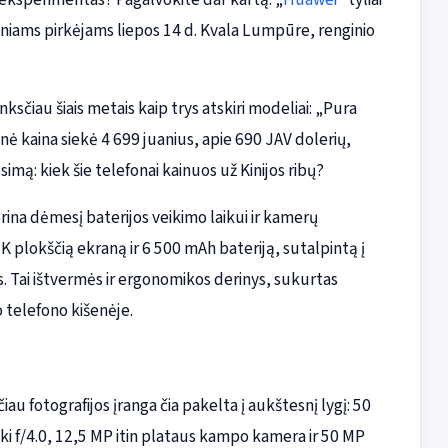
iniams pirkėjams liepos 14 d. Kvala Lumpūre, renginio
nksčiau šiais metais kaip trys atskiri modeliai: „Pura
ė kaina siekė 4 699 juanius, apie 690 JAV dolerių,
imą: kiek šie telefonai kainuos už Kinijos ribų?
rina dėmesį baterijos veikimo laikui ir kamerų
5K plokščią ekraną ir 6 500 mAh bateriją, sutalpintą į
 Tai ištvermės ir ergonomikos derinys, sukurtas
 telefono kišenėje.
iau fotografijos įranga čia pakelta į aukštesnį lygį: 50
iki f/4.0, 12,5 MP itin plataus kampo kamera ir 50 MP