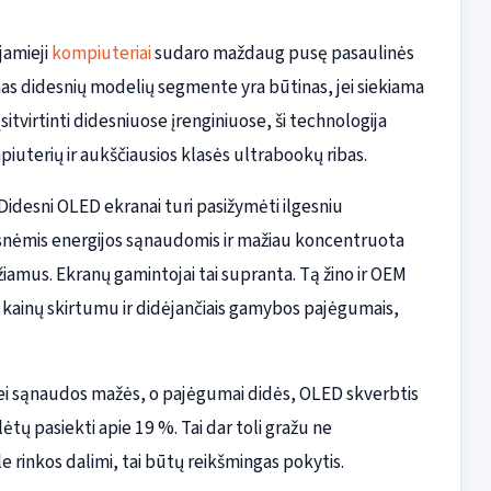
jamieji
kompiuteriai
sudaro maždaug pusę pasaulinės
as didesnių modelių segmente yra būtinas, jei siekiama
itvirtinti didesniuose įrenginiuose, ši technologija
iuterių ir aukščiausios klasės ultrabookų ribas.
 Didesni OLED ekranai turi pasižymėti ilgesniu
snėmis energijos sąnaudomis ir mažiau koncentruota
iamus. Ekranų gamintojai tai supranta. Tą žino ir OEM
 kainų skirtumu ir didėjančiais gamybos pajėgumais,
: jei sąnaudos mažės, o pajėgumai didės, OLED skverbtis
tų pasiekti apie 19 %. Tai dar toli gražu ne
e rinkos dalimi, tai būtų reikšmingas pokytis.