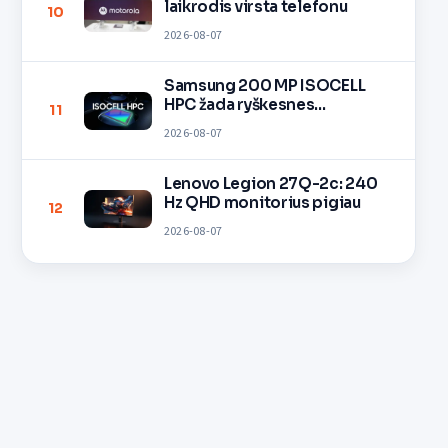
laikrodis virsta telefonu
10
2026-08-07
Samsung 200 MP ISOCELL
HPC žada ryškesnes
11
nuotraukas
2026-08-07
Lenovo Legion 27Q-2c: 240
Hz QHD monitorius pigiau
12
2026-08-07