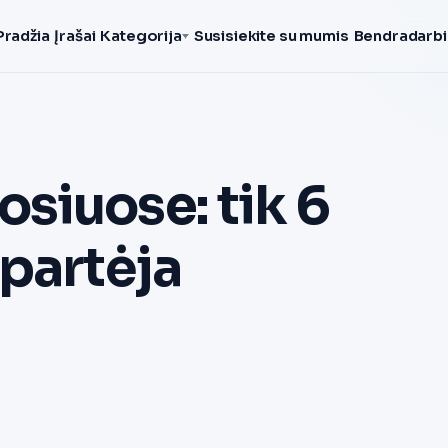
Pradžia
Įrašai
Kategorija
Susisiekite su mumis
Bendradarbi
siuose: tik 6
partėja