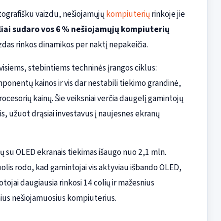
atografišku vaizdu, nešiojamųjų
kompiuterių
rinkoje jie
iai sudaro vos 6 % nešiojamųjų kompiuterių
izdas rinkos dinamikos per naktį nepakeičia.
visiems, stebintiems techninės įrangos ciklus:
onentų kainos ir vis dar nestabili tiekimo grandinė,
rocesorių kainų. Šie veiksniai verčia daugelį gamintojų
s, užuot drąsiai investavus į naujesnes ekranų
ių su OLED ekranais tiekimas išaugo nuo 2,1 mln.
 šuolis rodo, kad gamintojai vis aktyviau išbando OLED,
tojai daugiausia rinkosi 14 colių ir mažesnius
nius nešiojamuosius kompiuterius.