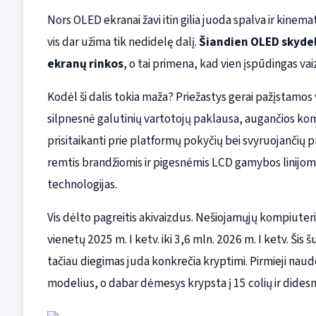
Nors OLED ekranai žavi itin gilia juoda spalva ir kinem
vis dar užima tik nedidelę dalį.
Šiandien OLED skydel
ekranų rinkos
, o tai primena, kad vien įspūdingas va
Kodėl ši dalis tokia maža? Priežastys gerai pažįstamos 
silpnesnė galutinių vartotojų paklausa, augančios komp
prisitaikanti prie platformų pokyčių bei svyruojančių p
remtis brandžiomis ir pigesnėmis LCD gamybos linijomi
technologijas.
Vis dėlto pagreitis akivaizdus. Nešiojamųjų kompiuter
vienetų 2025 m. I ketv. iki 3,6 mln. 2026 m. I ketv. Šis
tačiau diegimas juda konkrečia kryptimi. Pirmieji naudo
modelius, o dabar dėmesys krypsta į 15 colių ir dides