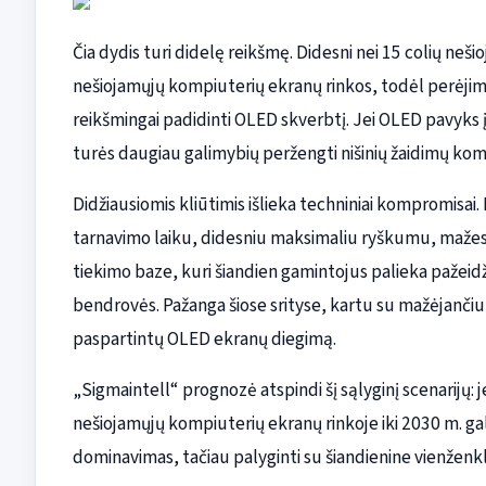
Čia dydis turi didelę reikšmę. Didesni nei 15 colių nešio
nešiojamųjų kompiuterių ekranų rinkos, todėl perėjim
reikšmingai padidinti OLED skverbtį. Jei OLED pavyks įs
turės daugiau galimybių peržengti nišinių žaidimų komp
Didžiausiomis kliūtimis išlieka techniniai kompromisai.
tarnavimo laiku, didesniu maksimaliu ryškumu, maže
tiekimo baze, kuri šiandien gamintojus palieka pažeidž
bendrovės. Pažanga šiose srityse, kartu su mažėjančiu
paspartintų OLED ekranų diegimą.
„Sigmaintell“ prognozė atspindi šį sąlyginį scenarijų
nešiojamųjų kompiuterių ekranų rinkoje iki 2030 m. galė
dominavimas, tačiau palyginti su šiandienine vienženkl