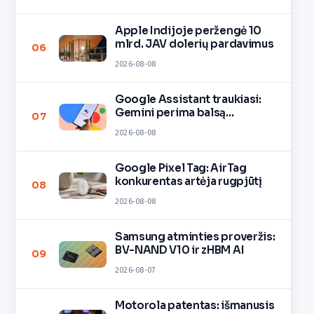
Apple Indijoje peržengė 10
mlrd. JAV dolerių pardavimus
06
2026-08-08
Google Assistant traukiasi:
Gemini perima balsą
07
įrenginiuose
2026-08-08
Google Pixel Tag: AirTag
konkurentas artėja rugpjūtį
08
2026-08-08
Samsung atminties proveržis:
BV-NAND V10 ir zHBM AI
09
2026-08-07
Motorola patentas: išmanusis