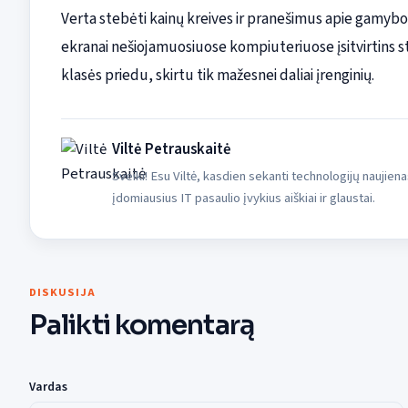
Verta stebėti kainų kreives ir pranešimus apie gamybos
ekranai nešiojamuosiuose kompiuteriuose įsitvirtins st
klasės priedu, skirtu tik mažesnei daliai įrenginių.
Viltė Petrauskaitė
Sveiki! Esu Viltė, kasdien sekanti technologijų naujiena
įdomiausius IT pasaulio įvykius aiškiai ir glaustai.
DISKUSIJA
Palikti komentarą
Vardas