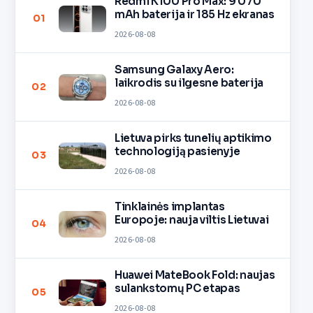
Redmi K100 Pro Max: 9 070
mAh baterija ir 185 Hz ekranas
01
2026-08-08
Samsung Galaxy Aero:
laikrodis su ilgesne baterija
02
2026-08-08
Lietuva pirks tunelių aptikimo
technologiją pasienyje
03
2026-08-08
Tinklainės implantas
Europoje: nauja viltis Lietuvai
04
2026-08-08
Huawei MateBook Fold: naujas
sulankstomų PC etapas
05
2026-08-08