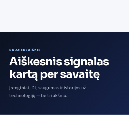
NAUJIENLAIŠKIS
Aiškesnis signalas
kartą per savaitę
Įrenginiai, DI, saugumas ir istorijos už
technologijų — be triukšmo.