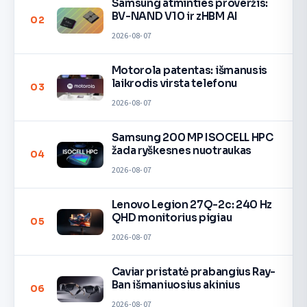
Samsung atminties proveržis:
BV-NAND V10 ir zHBM AI
02
2026-08-07
Motorola patentas: išmanusis
laikrodis virsta telefonu
03
2026-08-07
Samsung 200 MP ISOCELL HPC
žada ryškesnes nuotraukas
04
2026-08-07
Lenovo Legion 27Q-2c: 240 Hz
QHD monitorius pigiau
05
2026-08-07
Caviar pristatė prabangius Ray-
Ban išmaniuosius akinius
06
2026-08-07