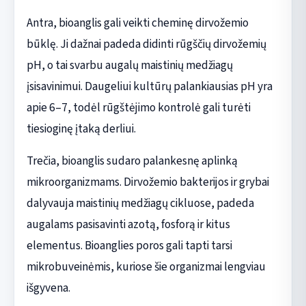
Antra, bioanglis gali veikti cheminę dirvožemio
būklę. Ji dažnai padeda didinti rūgščių dirvožemių
pH, o tai svarbu augalų maistinių medžiagų
įsisavinimui. Daugeliui kultūrų palankiausias pH yra
apie 6–7, todėl rūgštėjimo kontrolė gali turėti
tiesioginę įtaką derliui.
Trečia, bioanglis sudaro palankesnę aplinką
mikroorganizmams. Dirvožemio bakterijos ir grybai
dalyvauja maistinių medžiagų cikluose, padeda
augalams pasisavinti azotą, fosforą ir kitus
elementus. Bioanglies poros gali tapti tarsi
mikrobuveinėmis, kuriose šie organizmai lengviau
išgyvena.