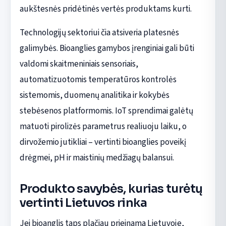
aukštesnės pridėtinės vertės produktams kurti.
Technologijų sektoriui čia atsiveria platesnės
galimybės. Bioanglies gamybos įrenginiai gali būti
valdomi skaitmeniniais sensoriais,
automatizuotomis temperatūros kontrolės
sistemomis, duomenų analitika ir kokybės
stebėsenos platformomis. IoT sprendimai galėtų
matuoti pirolizės parametrus realiuoju laiku, o
dirvožemio jutikliai – vertinti bioanglies poveikį
drėgmei, pH ir maistinių medžiagų balansui.
Produkto savybės, kurias turėtų
vertinti Lietuvos rinka
Jei bioanglis taps plačiau prieinama Lietuvoje,