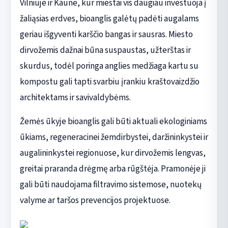
Vilniuje ir Kaune, kur miestai vis daugiau investuoja į
žaliąsias erdves, bioanglis galėtų padėti augalams
geriau išgyventi karščio bangas ir sausras. Miesto
dirvožemis dažnai būna suspaustas, užterštas ir
skurdus, todėl poringa anglies medžiaga kartu su
kompostu gali tapti svarbiu įrankiu kraštovaizdžio
architektams ir savivaldybėms.
Žemės ūkyje bioanglis gali būti aktuali ekologiniams
ūkiams, regeneracinei žemdirbystei, daržininkystei ir
augalininkystei regionuose, kur dirvožemis lengvas,
greitai praranda drėgmę arba rūgštėja. Pramonėje ji
gali būti naudojama filtravimo sistemose, nuotekų
valyme ar taršos prevencijos projektuose.