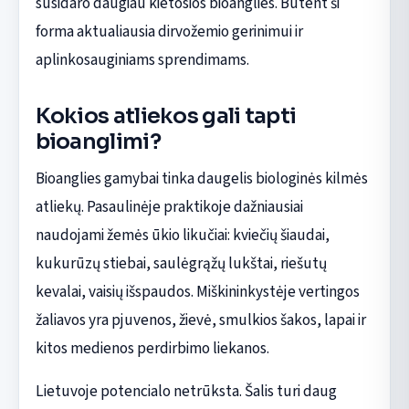
susidaro daugiau kietosios bioanglies. Būtent ši
forma aktualiausia dirvožemio gerinimui ir
aplinkosauginiams sprendimams.
Kokios atliekos gali tapti
bioanglimi?
Bioanglies gamybai tinka daugelis biologinės kilmės
atliekų. Pasaulinėje praktikoje dažniausiai
naudojami žemės ūkio likučiai: kviečių šiaudai,
kukurūzų stiebai, saulėgrąžų lukštai, riešutų
kevalai, vaisių išspaudos. Miškininkystėje vertingos
žaliavos yra pjuvenos, žievė, smulkios šakos, lapai ir
kitos medienos perdirbimo liekanos.
Lietuvoje potencialo netrūksta. Šalis turi daug