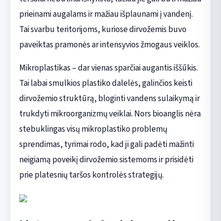
prieinami augalams ir mažiau išplaunami į vandenį.
Tai svarbu teritorijoms, kuriose dirvožemis buvo
paveiktas pramonės ar intensyvios žmogaus veiklos.
Mikroplastikas – dar vienas sparčiai augantis iššūkis.
Tai labai smulkios plastiko dalelės, galinčios keisti
dirvožemio struktūrą, bloginti vandens sulaikymą ir
trukdyti mikroorganizmų veiklai. Nors bioanglis nėra
stebuklingas visų mikroplastiko problemų
sprendimas, tyrimai rodo, kad ji gali padėti mažinti
neigiamą poveikį dirvožemio sistemoms ir prisidėti
prie platesnių taršos kontrolės strategijų.