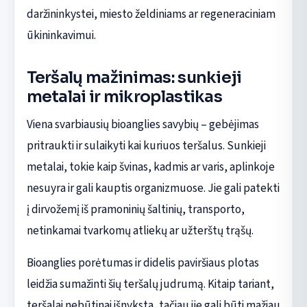
daržininkystei, miesto želdiniams ar regeneraciniam
ūkininkavimui.
Teršalų mažinimas: sunkieji
metalai ir mikroplastikas
Viena svarbiausių bioanglies savybių – gebėjimas
pritraukti ir sulaikyti kai kuriuos teršalus. Sunkieji
metalai, tokie kaip švinas, kadmis ar varis, aplinkoje
nesuyra ir gali kauptis organizmuose. Jie gali patekti
į dirvožemį iš pramoninių šaltinių, transporto,
netinkamai tvarkomų atliekų ar užterštų trąšų.
Bioanglies porėtumas ir didelis paviršiaus plotas
leidžia sumažinti šių teršalų judrumą. Kitaip tariant,
teršalai nebūtinai išnyksta, tačiau jie gali būti mažiau