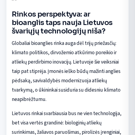
Rinkos perspektyva: ar
bioanglis taps nauja Lietuvos
švariųjų technologijų niša?
Globaliai bioanglies rinka auga dėl trijų priežasčių:
klimato politikos, dirvožemio atkūrimo poreikio ir
atliekų perdirbimo inovacijų. Lietuvoje šie veiksniai
taip pat stiprėja. Įmonės ieško būdų mažinti anglies
pėdsaką, savivaldybės modernizuoja atliekų
tvarkymą, o ūkininkai susiduria su didesniu klimato
neapibrėžtumu.
Lietuvos rinkai svarbiausia bus ne vien technologija,
bet visa vertės grandinė: biologinių atliekų
surinkimas, žaliavos paruošimas, pirolizės įrenginiai,