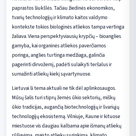
paprastos šiukšlės. Tačiau žiedinės ekonomikos,
tvarių technologijų ir klimato kaitos valdymo
kontekste tokios biologinės atliekos tampa vertinga
žaliava. Viena perspektyviausių krypčių – bioanglies
gamyba, kai organinės atliekos paverčiamos
poringa, anglies turtinga medžiaga, galinčia
pagerinti dirvožemį, padėti sulaikyti teršalus ir
sumažinti atliekų kiekį sąvartynuose.
Lietuvai ši tema aktuali ne tik dėl aplinkosaugos.
Mūsų šalis turi stiprų žemės ūkio sektorių, miškų
ūkio tradicijas, augančią biotechnologijų ir švariųjų
technologijų ekosistemą. Vilniuje, Kaune ir kituose
miestuose vis daugiau kalbama apie išmanų atliekų
rūšiavimą, maisto atliekų surinkimą, klimato