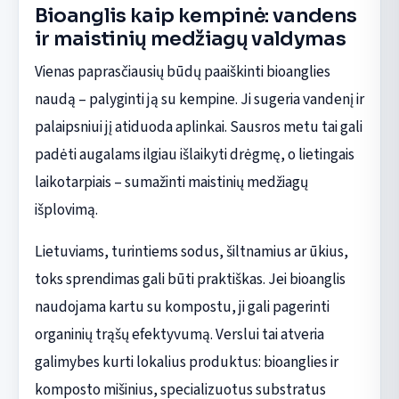
Bioanglis kaip kempinė: vandens
ir maistinių medžiagų valdymas
Vienas paprasčiausių būdų paaiškinti bioanglies
naudą – palyginti ją su kempine. Ji sugeria vandenį ir
palaipsniui jį atiduoda aplinkai. Sausros metu tai gali
padėti augalams ilgiau išlaikyti drėgmę, o lietingais
laikotarpiais – sumažinti maistinių medžiagų
išplovimą.
Lietuviams, turintiems sodus, šiltnamius ar ūkius,
toks sprendimas gali būti praktiškas. Jei bioanglis
naudojama kartu su kompostu, ji gali pagerinti
organinių trąšų efektyvumą. Verslui tai atveria
galimybes kurti lokalius produktus: bioanglies ir
komposto mišinius, specializuotus substratus