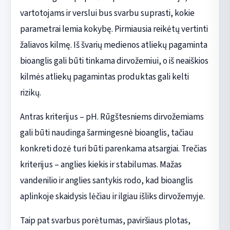
vartotojams ir verslui bus svarbu suprasti, kokie
parametrai lemia kokybę. Pirmiausia reikėtų vertinti
žaliavos kilmę. Iš švarių medienos atliekų pagaminta
bioanglis gali būti tinkama dirvožemiui, o iš neaiškios
kilmės atliekų pagamintas produktas gali kelti
rizikų.
Antras kriterijus – pH. Rūgštesniems dirvožemiams
gali būti naudinga šarmingesnė bioanglis, tačiau
konkreti dozė turi būti parenkama atsargiai. Trečias
kriterijus – anglies kiekis ir stabilumas. Mažas
vandenilio ir anglies santykis rodo, kad bioanglis
aplinkoje skaidysis lėčiau ir ilgiau išliks dirvožemyje.
Taip pat svarbus porėtumas, paviršiaus plotas,