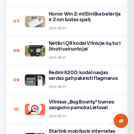
Honor Win 2: milžiniška baterija
ir 2 nm lustas spalį
07
2026-08-07
Netikri QR kodai Vilniuje: ką turi
žinoti vairuotojai
08
2026-08-07
Redmi K200: kodėl naujas
vardas gali pakeisti flagmanus
09
2026-08-07
Vilniaus „Bug Bounty“ bumas:
saugumo pamoka Lietuvai
10
2026-08-07
Starlink mobilusis internetas