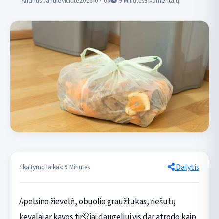
Andrius Janulevičiūtė
2026-07-06
9
Minutės
3 komentarų
Dalytis
Skaitymo laikas: 9 Minutės
Apelsino žievelė, obuolio graužtukas, riešutų
kevalai ar kavos tirščiai daugeliui vis dar atrodo kaip