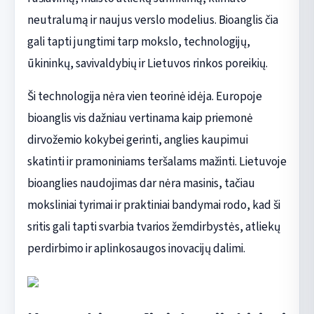
neutralumą ir naujus verslo modelius. Bioanglis čia
gali tapti jungtimi tarp mokslo, technologijų,
ūkininkų, savivaldybių ir Lietuvos rinkos poreikių.
Ši technologija nėra vien teorinė idėja. Europoje
bioanglis vis dažniau vertinama kaip priemonė
dirvožemio kokybei gerinti, anglies kaupimui
skatinti ir pramoniniams teršalams mažinti. Lietuvoje
bioanglies naudojimas dar nėra masinis, tačiau
moksliniai tyrimai ir praktiniai bandymai rodo, kad ši
sritis gali tapti svarbia tvarios žemdirbystės, atliekų
perdirbimo ir aplinkosaugos inovacijų dalimi.