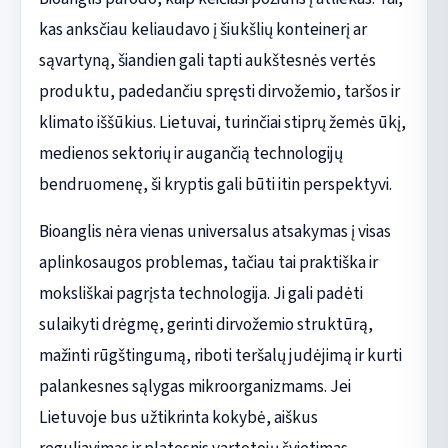
kas anksčiau keliaudavo į šiukšlių konteinerį ar
sąvartyną, šiandien gali tapti aukštesnės vertės
produktu, padedančiu spręsti dirvožemio, taršos ir
klimato iššūkius. Lietuvai, turinčiai stiprų žemės ūkį,
medienos sektorių ir augančią technologijų
bendruomenę, ši kryptis gali būti itin perspektyvi.
Bioanglis nėra vienas universalus atsakymas į visas
aplinkosaugos problemas, tačiau tai praktiška ir
moksliškai pagrįsta technologija. Ji gali padėti
sulaikyti drėgmę, gerinti dirvožemio struktūrą,
mažinti rūgštingumą, riboti teršalų judėjimą ir kurti
palankesnes sąlygas mikroorganizmams. Jei
Lietuvoje bus užtikrinta kokybė, aiškus