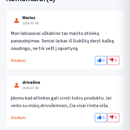
Marius
2026-07-06
Man labiausiai užkabino tas maisto atliekų 
panaudojimas. Seniai laikas iš šiukšlių daryt kažką 
naudingo, ne tik vežt į sąvartyną.
0
0
Atsakyti
driveline
2026-07-06
Įdomu kad atliekos gali virsti tokiu produktu. Jei 
veiks su mūsų dirvožemiais, čia visai rimta niša.
0
0
Atsakyti