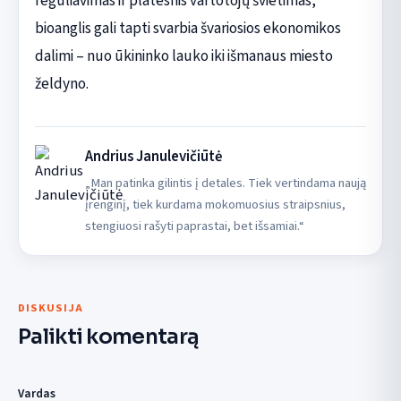
reguliavimas ir platesnis vartotojų švietimas,
bioanglis gali tapti svarbia švariosios ekonomikos
dalimi – nuo ūkininko lauko iki išmanaus miesto
želdyno.
Andrius Janulevičiūtė
„Man patinka gilintis į detales. Tiek vertindama naują
įrenginį, tiek kurdama mokomuosius straipsnius,
stengiuosi rašyti paprastai, bet išsamiai.“
DISKUSIJA
Palikti komentarą
Vardas