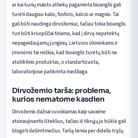
ar kai kurių maisto atliekų pagaminta bioanglis gali
turėti daugiau kalio, fosforo, kalcio ar magnio. Tai
gali būti naudinga dirvožemiui, tačiau tokia bioanglis
turi būti kruopščiai tiriama, kad į dirvą nepatektų
nepageidaujamų junginių. Lietuvos ūkininkams ir
įmonėms tai reiškia, kad bioanglis turėtų būti ne
atsitiktinis produktas, o standartizuota,
laboratorijose patikrinta medžiaga.
Dirvožemio tarša: problema,
kurios nematome kasdien
Dirvožemis dažnai suvokiamas kaip savaime
atsinaujinantis išteklius, tačiau iš tikrųjų jo būklė gali
blogėti dešimtmečius. Taršą lemia per didelis trąšų