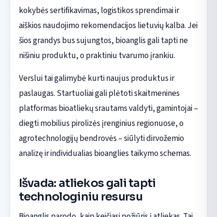
kokybės sertifikavimas, logistikos sprendimai ir
aiškios naudojimo rekomendacijos lietuvių kalba. Jei
šios grandys bus sujungtos, bioanglis gali tapti ne
nišiniu produktu, o praktiniu tvarumo įrankiu.
Verslui tai galimybė kurti naujus produktus ir
paslaugas. Startuoliai gali plėtoti skaitmenines
platformas bioatliekų srautams valdyti, gamintojai –
diegti mobilius pirolizės įrenginius regionuose, o
agrotechnologijų bendrovės – siūlyti dirvožemio
analizę ir individualias bioanglies taikymo schemas.
Išvada: atliekos gali tapti
technologiniu resursu
Bioanglis parodo, kaip keičiasi požiūris į atliekas. Tai,