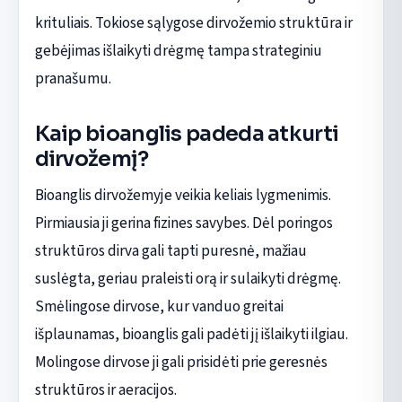
krituliais. Tokiose sąlygose dirvožemio struktūra ir
gebėjimas išlaikyti drėgmę tampa strateginiu
pranašumu.
Kaip bioanglis padeda atkurti
dirvožemį?
Bioanglis dirvožemyje veikia keliais lygmenimis.
Pirmiausia ji gerina fizines savybes. Dėl poringos
struktūros dirva gali tapti puresnė, mažiau
suslėgta, geriau praleisti orą ir sulaikyti drėgmę.
Smėlingose dirvose, kur vanduo greitai
išplaunamas, bioanglis gali padėti jį išlaikyti ilgiau.
Molingose dirvose ji gali prisidėti prie geresnės
struktūros ir aeracijos.