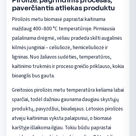
Pirolizė: pagrindinis procesas,
paverčiantis atliekas produktu
Pirolizės metu biomasė paprastai kaitinama
maždaug 400–800 °C temperatūroje. Pirmiausia
pašalinama drėgmė, vėliau pradeda skilti augalinės
kilmės junginiai – celiuliozė, hemiceliuliozė ir
ligninas. Nuo žaliavos sudėties, temperatūros,
kaitinimo trukmės ir proceso greičio priklauso, kokia
bioanglis bus gauta.
Greitosios pirolizės metu temperatūra keliama labai
sparčiai, todėl dažniau gaunama daugiau skystųjų
produktų, pavyzdžiui, bioaliejaus. Lėtosios pirolizės
atveju kaitinimas vyksta palaipsniui, o biomasė
karštyje išlaikoma ilgiau. Tokiu būdu paprastai