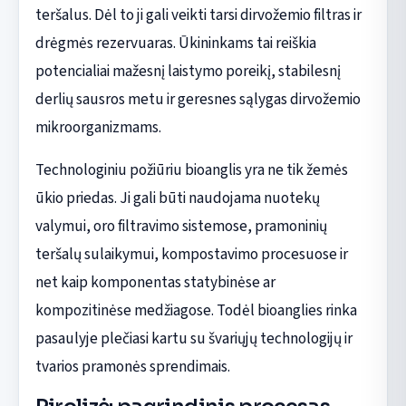
teršalus. Dėl to ji gali veikti tarsi dirvožemio filtras ir
drėgmės rezervuaras. Ūkininkams tai reiškia
potencialiai mažesnį laistymo poreikį, stabilesnį
derlių sausros metu ir geresnes sąlygas dirvožemio
mikroorganizmams.
Technologiniu požiūriu bioanglis yra ne tik žemės
ūkio priedas. Ji gali būti naudojama nuotekų
valymui, oro filtravimo sistemose, pramoninių
teršalų sulaikymui, kompostavimo procesuose ir
net kaip komponentas statybinėse ar
kompozitinėse medžiagose. Todėl bioanglies rinka
pasaulyje plečiasi kartu su švariųjų technologijų ir
tvarios pramonės sprendimais.