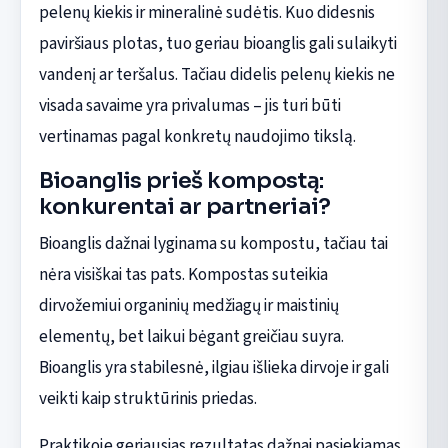
pelenų kiekis ir mineralinė sudėtis. Kuo didesnis
paviršiaus plotas, tuo geriau bioanglis gali sulaikyti
vandenį ar teršalus. Tačiau didelis pelenų kiekis ne
visada savaime yra privalumas – jis turi būti
vertinamas pagal konkretų naudojimo tikslą.
Bioanglis prieš kompostą:
konkurentai ar partneriai?
Bioanglis dažnai lyginama su kompostu, tačiau tai
nėra visiškai tas pats. Kompostas suteikia
dirvožemiui organinių medžiagų ir maistinių
elementų, bet laikui bėgant greičiau suyra.
Bioanglis yra stabilesnė, ilgiau išlieka dirvoje ir gali
veikti kaip struktūrinis priedas.
Praktikoje geriausias rezultatas dažnai pasiekiamas