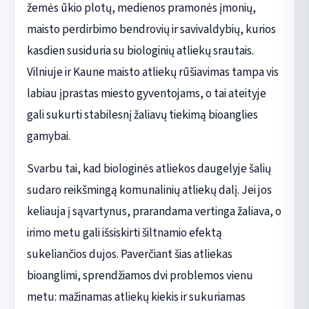
žemės ūkio plotų, medienos pramonės įmonių,
maisto perdirbimo bendrovių ir savivaldybių, kurios
kasdien susiduria su biologinių atliekų srautais.
Vilniuje ir Kaune maisto atliekų rūšiavimas tampa vis
labiau įprastas miesto gyventojams, o tai ateityje
gali sukurti stabilesnį žaliavų tiekimą bioanglies
gamybai.
Svarbu tai, kad biologinės atliekos daugelyje šalių
sudaro reikšmingą komunalinių atliekų dalį. Jei jos
keliauja į sąvartynus, prarandama vertinga žaliava, o
irimo metu gali išsiskirti šiltnamio efektą
sukeliančios dujos. Paverčiant šias atliekas
bioanglimi, sprendžiamos dvi problemos vienu
metu: mažinamas atliekų kiekis ir sukuriamas