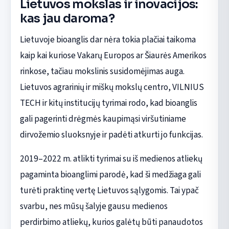
Lietuvos mokslas ir inovacijos:
kas jau daroma?
Lietuvoje bioanglis dar nėra tokia plačiai taikoma
kaip kai kuriose Vakarų Europos ar Šiaurės Amerikos
rinkose, tačiau mokslinis susidomėjimas auga.
Lietuvos agrarinių ir miškų mokslų centro, VILNIUS
TECH ir kitų institucijų tyrimai rodo, kad bioanglis
gali pagerinti drėgmės kaupimąsi viršutiniame
dirvožemio sluoksnyje ir padėti atkurti jo funkcijas.
2019–2022 m. atlikti tyrimai su iš medienos atliekų
pagaminta bioanglimi parodė, kad ši medžiaga gali
turėti praktinę vertę Lietuvos sąlygomis. Tai ypač
svarbu, nes mūsų šalyje gausu medienos
perdirbimo atliekų, kurios galėtų būti panaudotos