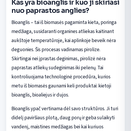
Kas yra bioanglis ir kuo ji skiriasi
nuo paprastos anglies?
Bioanglis – tai iš biomasės pagaminta kieta, poringa
medžiaga, susidaranti organines atliekas kaitinant
aukštoje temperatūroje, kai aplinkoje beveik nėra
deguonies. Šis procesas vadinamas pirolize.
Skirtingai nei įprastas deginimas, pirolizė nėra
paprastas atliekų sudeginimas iki pelenų. Tai
kontroliuojama technologinė procedūra, kurios
metu iš biomasės gaunami keli produktai: kietoji
bioanglis, bioaliejus ir dujos.
Bioanglis ypač vertinama dėl savo struktūros. Ji turi
didelį paviršiaus plotą, daug porų ir geba sulaikyti
vandenį, maistines medžiagas bei kai kuriuos