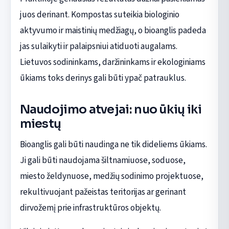
juos derinant. Kompostas suteikia biologinio
aktyvumo ir maistinių medžiagų, o bioanglis padeda
jas sulaikyti ir palaipsniui atiduoti augalams.
Lietuvos sodininkams, daržininkams ir ekologiniams
ūkiams toks derinys gali būti ypač patrauklus.
Naudojimo atvejai: nuo ūkių iki
miestų
Bioanglis gali būti naudinga ne tik dideliems ūkiams.
Ji gali būti naudojama šiltnamiuose, soduose,
miesto želdynuose, medžių sodinimo projektuose,
rekultivuojant pažeistas teritorijas ar gerinant
dirvožemį prie infrastruktūros objektų.