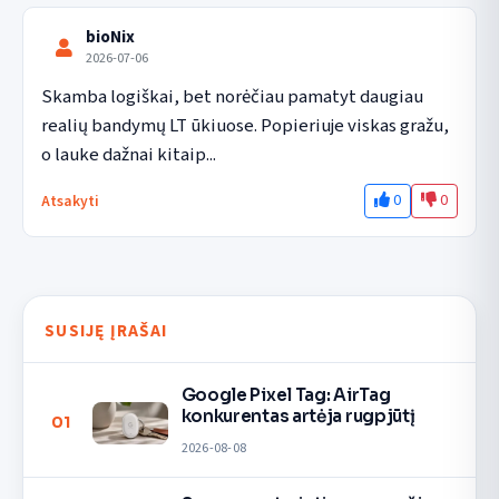
bioNix
2026-07-06
Skamba logiškai, bet norėčiau pamatyt daugiau 
realių bandymų LT ūkiuose. Popieriuje viskas gražu, 
o lauke dažnai kitaip...
0
0
Atsakyti
SUSIJĘ ĮRAŠAI
Google Pixel Tag: AirTag
konkurentas artėja rugpjūtį
01
2026-08-08