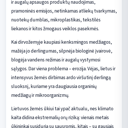
ir augalų apsaugos produktų naudojimas,
pramoninės emisijos, netinkamas atliekų tvarkymas,
nuotekų dumblas, mikroplastikas, tekstilės
liekanos ir kitos žmogaus veiklos pasekmės.
Kai dirvožemyje kaupiasi kenksmingos medžiagos,
mažėja jo derlingumas, silpnėja biologinė įvairovė,
blogėja vandens režimas ir augalų vystymosi
sąlygos. Dar viena problema – erozija. Vėjas, lietus ir
intensyvus žemės dirbimas ardo viršutinį derlingą
sluoksnį, kuriame yra daugiausia organinių
medžiagų ir mikroorganizmų.
Lietuvos žemės ūkiui tai ypač aktualu, nes klimato
kaita didina ekstremalių orų riziką: vienais metais
ūkininkai susiduria su sausromis, kitais – su gausiais