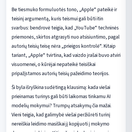
Be tiesmuko formuluotės tono, „Apple“ pateikė ir
teisinį argumentą, kuris teismui gali būti itin
svarbus: bendrovė teigia, kad „YouTube“ techninės
priemonės, skirtos atgrasyti nuo atsisiuntimo, pagal
autorių teisių teisę nėra „prieigos kontrolė“. Kitaip
tariant, „Apple“ tvirtina, kad vaizdo įrašai buvo atviri
visuomenei, o kūrėjai nepateikė teisiškai
pripažįstamos autorių teisių pažeidimo teorijos.
Ši byla išryškina sudėtingą klausimą: kada viešai
prieinamas turinys gali būti laikomas tinkamu AI
modelių mokymui? Trumpų atsakymų čia mažai.
Vieni teigia, kad galimybė viešai peržiūrėti turinį
nereiškia leidimo masiškai jį kopijuoti į mokymo