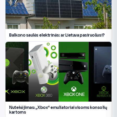
Balkono saulės elektrinės: ar Lietuva pasiruošusi?
Nutekėjimas: „Xbox“ emuliatoriai visoms konsolių
kartoms