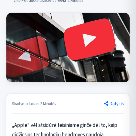
Viltė Petrauskaitė
2026-07-06
2
Minutės
Dalytis
Skaitymo laikas: 2 Minutės
„Apple“ vėl atsidūrė teisiniame ginče dėl to, kaip
didžiosios technologijų bendrovės naudoja