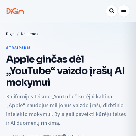
Digin
Naujienos
STRAIPSNIS
Apple ginčas dėl
„YouTube“ vaizdo įrašų AI
mokymui
Kalifornijos teisme „YouTube“ kūrėjai kaltina
„Apple“ naudojus milijonus vaizdo įrašų dirbtinio
intelekto mokymui. Byla gali paveikti kūrėjų teises
ir AI duomenų rinkimą.