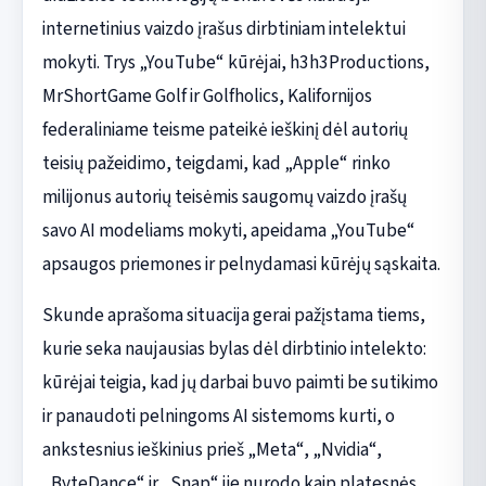
internetinius vaizdo įrašus dirbtiniam intelektui
mokyti. Trys „YouTube“ kūrėjai, h3h3Productions,
MrShortGame Golf ir Golfholics, Kalifornijos
federaliniame teisme pateikė ieškinį dėl autorių
teisių pažeidimo, teigdami, kad „Apple“ rinko
milijonus autorių teisėmis saugomų vaizdo įrašų
savo AI modeliams mokyti, apeidama „YouTube“
apsaugos priemones ir pelnydamasi kūrėjų sąskaita.
Skunde aprašoma situacija gerai pažįstama tiems,
kurie seka naujausias bylas dėl dirbtinio intelekto:
kūrėjai teigia, kad jų darbai buvo paimti be sutikimo
ir panaudoti pelningoms AI sistemoms kurti, o
ankstesnius ieškinius prieš „Meta“, „Nvidia“,
„ByteDance“ ir „Snap“ jie nurodo kaip platesnės