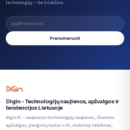
technologijų — be triukšmo.
El. pašto adresas
Prenumeruoti
Digin - Technologijų naujienos, apžvalgos ir
tendencijos Lietuvoje
digin.lt – naujausios technologijų naujienos, išsamios
apžvalgos, įrenginių testai ir AI, mobilieji telefonai,