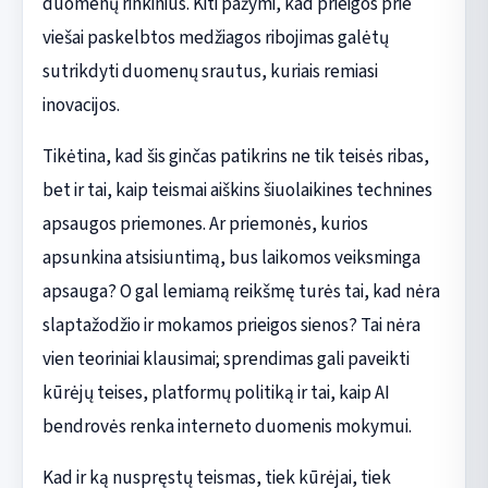
duomenų rinkinius. Kiti pažymi, kad prieigos prie
viešai paskelbtos medžiagos ribojimas galėtų
sutrikdyti duomenų srautus, kuriais remiasi
inovacijos.
Tikėtina, kad šis ginčas patikrins ne tik teisės ribas,
bet ir tai, kaip teismai aiškins šiuolaikines technines
apsaugos priemones. Ar priemonės, kurios
apsunkina atsisiuntimą, bus laikomos veiksminga
apsauga? O gal lemiamą reikšmę turės tai, kad nėra
slaptažodžio ir mokamos prieigos sienos? Tai nėra
vien teoriniai klausimai; sprendimas gali paveikti
kūrėjų teises, platformų politiką ir tai, kaip AI
bendrovės renka interneto duomenis mokymui.
Kad ir ką nuspręstų teismas, tiek kūrėjai, tiek