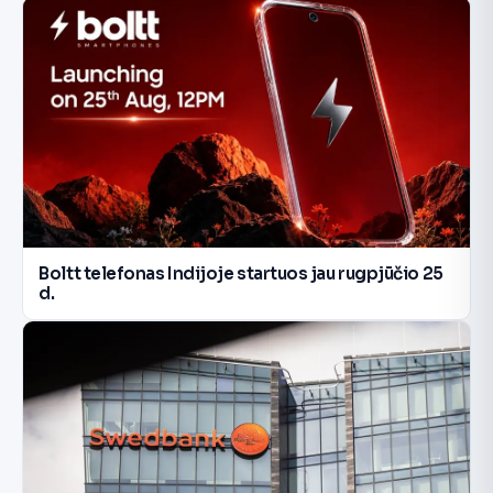
Boltt telefonas Indijoje startuos jau rugpjūčio 25
d.