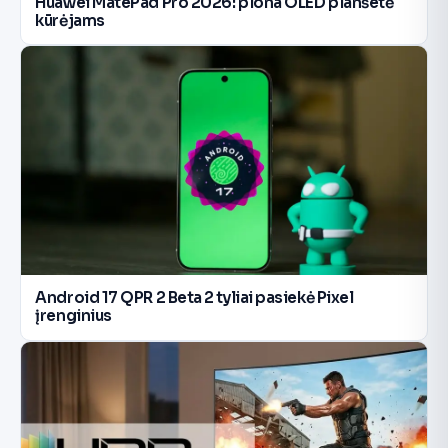
Huawei MatePad Pro 2026: plona OLED planšetė
kūrėjams
Android 17 QPR 2 Beta 2 tyliai pasiekė Pixel
įrenginius