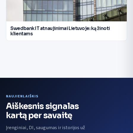
Swedbank IT atnaujinimai Lietuvoje: ką žinoti
klientams
NAUJIENLAIŠKIS
Aiškesnis signalas
kartą per savaitę
Įrenginiai, DI, saugumas ir istorijos už