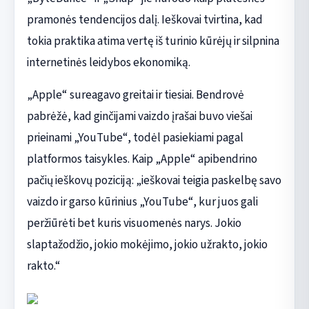
pramonės tendencijos dalį. Ieškovai tvirtina, kad
tokia praktika atima vertę iš turinio kūrėjų ir silpnina
internetinės leidybos ekonomiką.
„Apple“ sureagavo greitai ir tiesiai. Bendrovė
pabrėžė, kad ginčijami vaizdo įrašai buvo viešai
prieinami „YouTube“, todėl pasiekiami pagal
platformos taisykles. Kaip „Apple“ apibendrino
pačių ieškovų poziciją: „ieškovai teigia paskelbę savo
vaizdo ir garso kūrinius „YouTube“, kur juos gali
peržiūrėti bet kuris visuomenės narys. Jokio
slaptažodžio, jokio mokėjimo, jokio užrakto, jokio
rakto.“