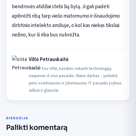
bendrovės atidžiai stebi šią bylą. Ji gali padėti
apibrėžti ribą tarp viešo matomumo ir išnaudojimo
dirbtinio intelekto amžiuje, o kol kas niekas tiksliai
nežino, kur ši riba bus nubrėžta.
Viltė Petrauskaitė
Sveiki! Esu Viltė, kasdien sekanti technologijų
naujienas iš viso pasaulio. Mano darbas – pateikti
jums svarbiausius ir įdomiausius IT pasaulio įvykius
aiškiai ir glaustai.
DISKUSIJA
Palikti komentarą