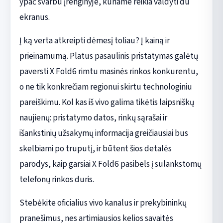
ypač svarbu įrenginyje, kuriame reikia valdyti du
ekranus.
Į ką verta atkreipti dėmesį toliau? Į kainą ir
prieinamumą. Platus pasaulinis pristatymas galėtų
paversti X Fold6 rimtu masinės rinkos konkurentu,
o ne tik konkrečiam regionui skirtu technologiniu
pareiškimu. Kol kas iš vivo galima tikėtis laipsniškų
naujienų: pristatymo datos, rinkų sąrašai ir
išankstinių užsakymų informacija greičiausiai bus
skelbiami po truputį, ir būtent šios detalės
parodys, kaip garsiai X Fold6 pasibels į sulankstomų
telefonų rinkos duris.
Stebėkite oficialius vivo kanalus ir prekybininkų
pranešimus, nes artimiausios kelios savaitės