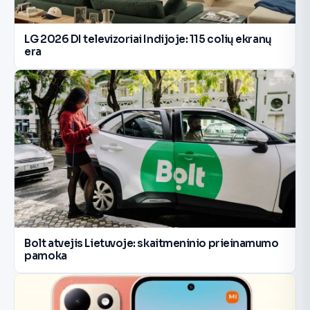
LG 2026 DI televizoriai Indijoje: 115 colių ekranų
era
Bolt atvejis Lietuvoje: skaitmeninio prieinamumo
pamoka