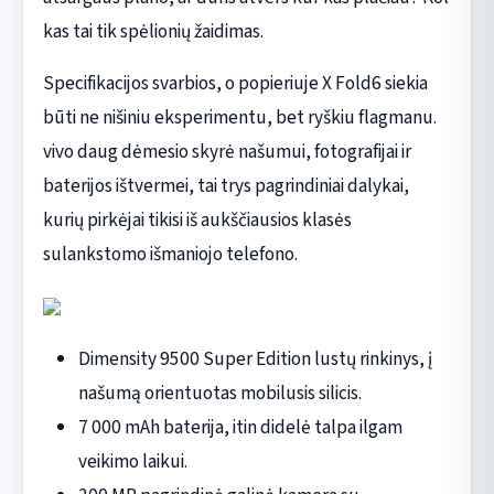
kas tai tik spėlionių žaidimas.
Specifikacijos svarbios, o popieriuje X Fold6 siekia
būti ne nišiniu eksperimentu, bet ryškiu flagmanu.
vivo daug dėmesio skyrė našumui, fotografijai ir
baterijos ištvermei, tai trys pagrindiniai dalykai,
kurių pirkėjai tikisi iš aukščiausios klasės
sulankstomo išmaniojo telefono.
Dimensity 9500 Super Edition lustų rinkinys, į
našumą orientuotas mobilusis silicis.
7 000 mAh baterija, itin didelė talpa ilgam
veikimo laikui.