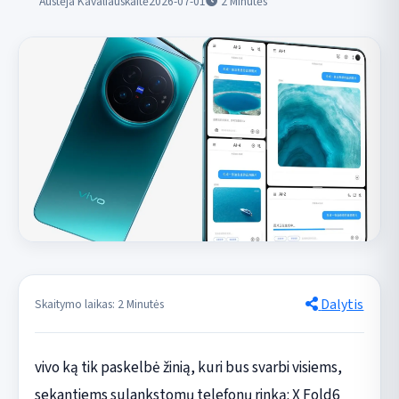
Austėja Kavaliauskaitė
2026-07-01
2
Minutės
Dalytis
Skaitymo laikas: 2 Minutės
vivo ką tik paskelbė žinią, kuri bus svarbi visiems,
sekantiems sulankstomų telefonų rinką: X Fold6