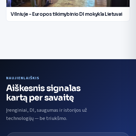
Vilniuje – Europos tikimybinio DI mokykla Lietuvai
NAUJIENLAIŠKIS
Aiškesnis signalas
kartą per savaitę
Įrenginiai, DI, saugumas ir istorijos už
technologijų — be triukšmo.
El. pašto adresas