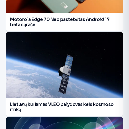
Motorola Edge 70 Neo pastebėtas Android 17
beta sąraše
Lietuvių kuriamas VLEO palydovas keis kosmoso
rinką