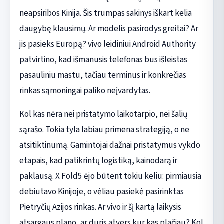
neapsiribos Kinija. Šis trumpas sakinys iškart kelia
daugybę klausimų. Ar modelis pasirodys greitai? Ar
jis pasieks Europą? vivo leidiniui Android Authority
patvirtino, kad išmanusis telefonas bus išleistas
pasauliniu mastu, tačiau terminus ir konkrečias
rinkas sąmoningai paliko neįvardytas.
Kol kas nėra nei pristatymo laikotarpio, nei šalių
sąrašo. Tokia tyla labiau primena strategiją, o ne
atsitiktinumą. Gamintojai dažnai pristatymus vykdo
etapais, kad patikrintų logistiką, kainodarą ir
paklausą. X Fold5 ėjo būtent tokiu keliu: pirmiausia
debiutavo Kinijoje, o vėliau pasiekė pasirinktas
Pietryčių Azijos rinkas. Ar vivo ir šį kartą laikysis
atsargaus plano, ar duris atvers kur kas plačiau? Kol