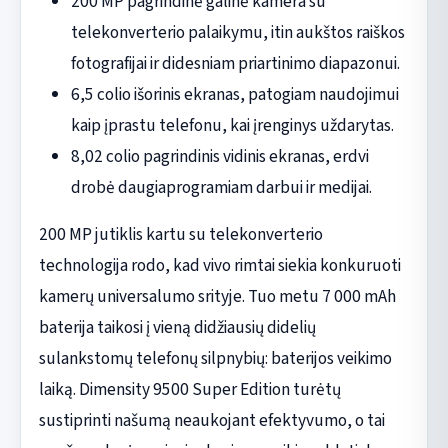
200 MP pagrindinė galinė kamera su
telekonverterio palaikymu, itin aukštos raiškos
fotografijai ir didesniam priartinimo diapazonui.
6,5 colio išorinis ekranas, patogiam naudojimui
kaip įprastu telefonu, kai įrenginys uždarytas.
8,02 colio pagrindinis vidinis ekranas, erdvi
drobė daugiaprogramiam darbui ir medijai.
200 MP jutiklis kartu su telekonverterio
technologija rodo, kad vivo rimtai siekia konkuruoti
kamerų universalumo srityje. Tuo metu 7 000 mAh
baterija taikosi į vieną didžiausių didelių
sulankstomų telefonų silpnybių: baterijos veikimo
laiką. Dimensity 9500 Super Edition turėtų
sustiprinti našumą neaukojant efektyvumo, o tai