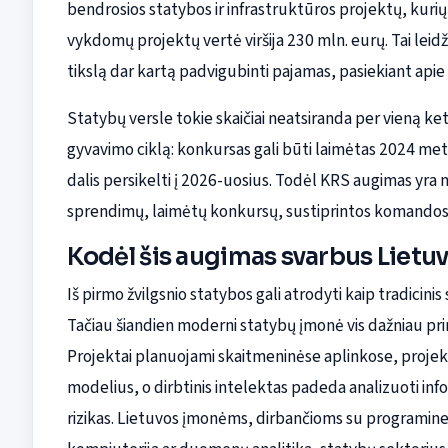
bendrosios statybos ir infrastruktūros projektų, kuri
vykdomų projektų vertė viršija 230 mln. eurų. Tai leid
tikslą dar kartą padvigubinti pajamas, pasiekiant apie
Statybų versle tokie skaičiai neatsiranda per vieną ke
gyvavimo ciklą: konkursas gali būti laimėtas 2024 metai
dalis persikelti į 2026-uosius. Todėl KRS augimas yra n
sprendimų, laimėtų konkursų, sustiprintos komandos 
Kodėl šis augimas svarbus Liet
Iš pirmo žvilgsnio statybos gali atrodyti kaip tradicini
Tačiau šiandien moderni statybų įmonė vis dažniau pr
Projektai planuojami skaitmeninėse aplinkose, proj
modelius, o dirbtinis intelektas padeda analizuoti info
rizikas. Lietuvos įmonėms, dirbančioms su programine 