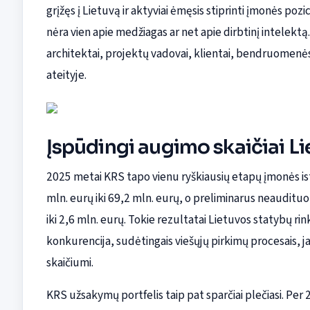
grįžęs į Lietuvą ir aktyviai ėmęsis stiprinti įmonės pozi
nėra vien apie medžiagas ar net apie dirbtinį intelektą
architektai, projektų vadovai, klientai, bendruomenės i
ateityje.
Įspūdingi augimo skaičiai Li
2025 metai KRS tapo vienu ryškiausių etapų įmonės i
mln. eurų iki 69,2 mln. eurų, o preliminarus neauditu
iki 2,6 mln. eurų. Tokie rezultatai Lietuvos statybų ri
konkurencija, sudėtingais viešųjų pirkimų procesais, j
skaičiumi.
KRS užsakymų portfelis taip pat sparčiai plečiasi. Per