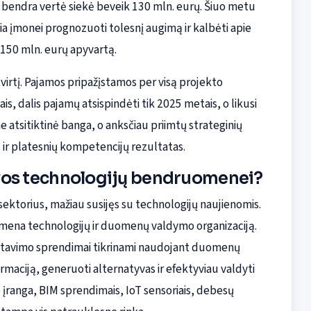
ų bendra vertė siekė beveik 130 mln. eurų. Šiuo metu
žia įmonei prognozuoti tolesnį augimą ir kalbėti apie
 150 mln. eurų apyvartą.
tvirtį. Pajamos pripažįstamos per visą projekto
s, dalis pajamų atsispindėti tik 2025 metais, o likusi
e atsitiktinė banga, o anksčiau priimtų strateginių
ir platesnių kompetencijų rezultatas.
uvos technologijų bendruomenei?
s sektorius, mažiau susijęs su technologijų naujienomis.
imena technologijų ir duomenų valdymo organizaciją.
ektavimo sprendimai tikrinami naudojant duomenų
rmaciją, generuoti alternatyvas ir efektyviau valdyti
įranga, BIM sprendimais, IoT sensoriais, debesų