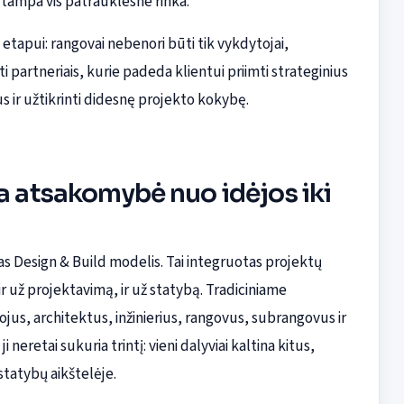
 tampa vis patrauklesne rinka.
tapui: rangovai nebenori būti tik vykdytojai,
ti partneriais, kurie padeda klientui priimti strateginius
s ir užtikrinti didesnę projekto kokybę.
a atsakomybė nuo idėjos iki
as Design & Build modelis. Tai integruotas projektų
ir už projektavimą, ir už statybą. Tradiciniame
us, architektus, inžinierius, rangovus, subrangovus ir
 neretai sukuria trintį: vieni dalyviai kaltina kitus,
statybų aikštelėje.