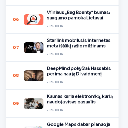
Vilniaus „Bug Bounty“ bumas:
saugumo pamoka Lietuvai
06
2026-08-07
Starlink mobilusis internetas
meta iššūkį ryšio milžinams
07
2026-08-07
DeepMind pokyčiai: Hassabis
perima naują DI vaidmenį
08
2026-08-07
Kaunas kuria elektroniką, kurią
naudoja visas pasaulis
09
2026-08-07
Google Maps dabar planuoja