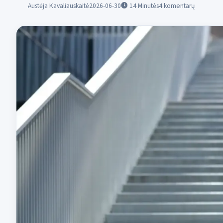
Austėja Kavaliauskaitė
2026-06-30
14
Minutės
4 komentarų