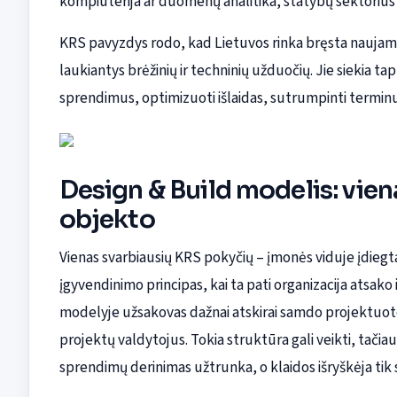
kompiuterija ar duomenų analitika, statybų sektorius
KRS pavyzdys rodo, kad Lietuvos rinka bręsta naujam e
laukiantys brėžinių ir techninių užduočių. Jie siekia tap
sprendimus, optimizuoti išlaidas, sutrumpinti terminu
Design & Build modelis: vien
objekto
Vienas svarbiausių KRS pokyčių – įmonės viduje įdiegt
įgyvendinimo principas, kai ta pati organizacija atsako 
modelyje užsakovas dažnai atskirai samdo projektuotoj
projektų valdytojus. Tokia struktūra gali veikti, tačiau ji
sprendimų derinimas užtrunka, o klaidos išryškėja tik 