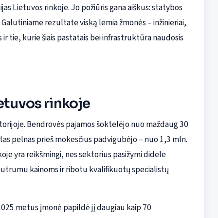
cijas Lietuvos rinkoje. Jo požiūris gana aiškus: statybos
. Galutiniame rezultate viską lemia žmonės – inžinieriai,
r tie, kurie šiais pastatais bei infrastruktūra naudosis
etuvos rinkoje
storijoje. Bendrovės pajamos šoktelėjo nuo maždaug 30
otas pelnas prieš mokesčius padvigubėjo – nuo 1,3 mln.
nkoje yra reikšmingi, nes sektorius pasižymi didele
autrumu kainoms ir ribotu kvalifikuotų specialistų
 2025 metus įmonė papildė jį daugiau kaip 70