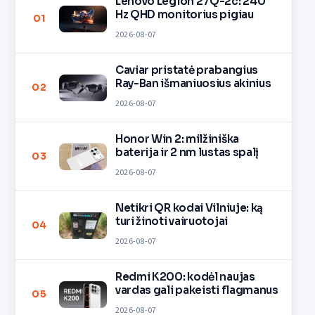
Lenovo Legion 27Q-2c: 240
Hz QHD monitorius pigiau
01
2026-08-07
Caviar pristatė prabangius
Ray-Ban išmaniuosius akinius
02
2026-08-07
Honor Win 2: milžiniška
baterija ir 2 nm lustas spalį
03
2026-08-07
Netikri QR kodai Vilniuje: ką
turi žinoti vairuotojai
04
2026-08-07
Redmi K200: kodėl naujas
vardas gali pakeisti flagmanus
05
2026-08-07