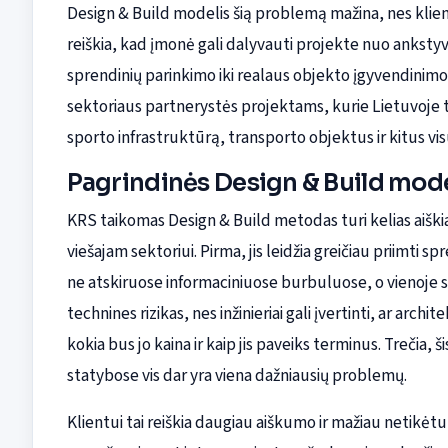
Design & Build modelis šią problemą mažina, nes klien
reiškia, kad įmonė gali dalyvauti projekte nuo anksty
sprendinių parinkimo iki realaus objekto įgyvendinimo.
sektoriaus partnerystės projektams, kurie Lietuvoje t
sporto infrastruktūrą, transporto objektus ir kitus v
Pagrindinės Design & Build mod
KRS taikomas Design & Build metodas turi kelias aiškia
viešajam sektoriui. Pirma, jis leidžia greičiau priimti
ne atskiruose informaciniuose burbuluose, o vienoje s
technines rizikas, nes inžinieriai gali įvertinti, ar arc
kokia bus jo kaina ir kaip jis paveiks terminus. Trečia,
statybose vis dar yra viena dažniausių problemų.
Klientui tai reiškia daugiau aiškumo ir mažiau netikėt