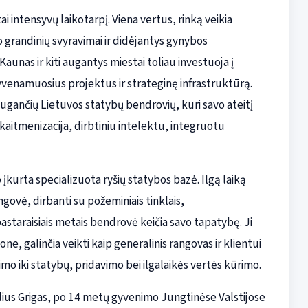
 intensyvų laikotarpį. Viena vertus, rinką veikia
grandinių svyravimai ir didėjantys gynybos
 Kaunas ir kiti augantys miestai toliau investuoja į
gyvenamuosius projektus ir strateginę infrastruktūrą.
 augančių Lietuvos statybų bendrovių, kuri savo ateitį
skaitmenizacija, dirbtiniu intelektu, integruotu
įkurta specializuota ryšių statybos bazė. Ilgą laiką
govė, dirbanti su požeminiais tinklais,
pastaraisiais metais bendrovė keičia savo tapatybę. Ji
ne, galinčia veikti kaip generalinis rangovas ir klientui
imo iki statybų, pridavimo bei ilgalaikės vertės kūrimo.
lius Grigas, po 14 metų gyvenimo Jungtinėse Valstijose