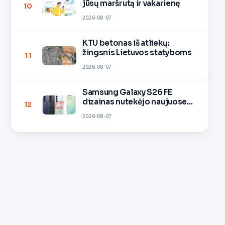
jūsų maršrutą ir vakarienę
10
2026-08-07
KTU betonas iš atliekų:
žingsnis Lietuvos statyboms
11
2026-08-07
Samsung Galaxy S26 FE
dizainas nutekėjo naujuose
12
vaizduose
2026-08-07