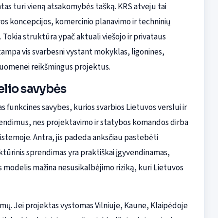
tas turi vieną atsakomybės tašką. KRS atveju tai
vos koncepcijos, komercinio planavimo ir techninių
 Tokia struktūra ypač aktuali viešojo ir privataus
ampa vis svarbesni vystant mokyklas, ligonines,
isuomenei reikšmingus projektus.
elio savybės
s funkcines savybes, kurios svarbios Lietuvos verslui ir
 sprendimus, nes projektavimo ir statybos komandos dirba
istemoje. Antra, jis padeda anksčiau pastebėti
hitektūrinis sprendimas yra praktiškai įgyvendinamas,
 šis modelis mažina nesusikalbėjimo riziką, kuri Lietuvos
umų. Jei projektas vystomas Vilniuje, Kaune, Klaipėdoje