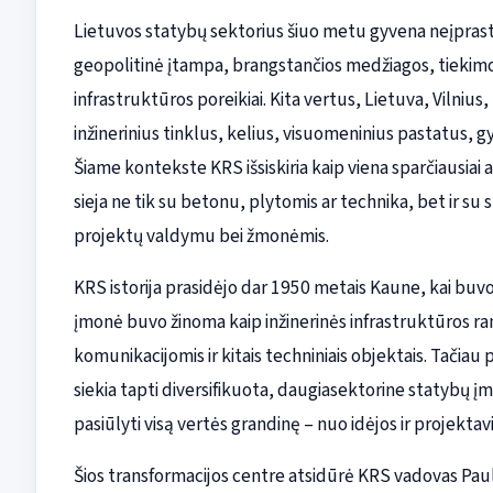
Lietuvos statybų sektorius šiuo metu gyvena neįprastai
geopolitinė įtampa, brangstančios medžiagos, tiekimo 
infrastruktūros poreikiai. Kita vertus, Lietuva, Vilnius,
inžinerinius tinklus, kelius, visuomeninius pastatus, 
Šiame kontekste KRS išsiskiria kaip viena sparčiausiai
sieja ne tik su betonu, plytomis ar technika, bet ir su 
projektų valdymu bei žmonėmis.
KRS istorija prasidėjo dar 1950 metais Kaune, kai buvo 
įmonė buvo žinoma kaip inžinerinės infrastruktūros ran
komunikacijomis ir kitais techniniais objektais. Tačiau 
siekia tapti diversifikuota, daugiasektorine statybų įmo
pasiūlyti visą vertės grandinę – nuo idėjos ir projektav
Šios transformacijos centre atsidūrė KRS vadovas Pau