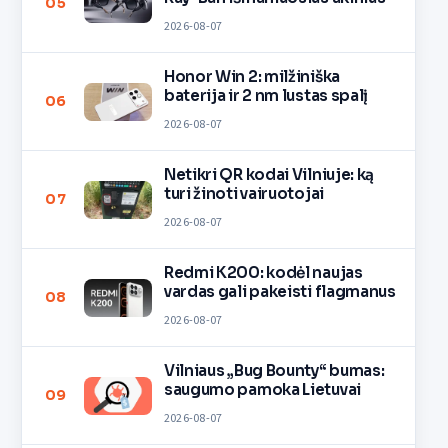
05
2026-08-07
Honor Win 2: milžiniška
baterija ir 2 nm lustas spalį
06
2026-08-07
Netikri QR kodai Vilniuje: ką
turi žinoti vairuotojai
07
2026-08-07
Redmi K200: kodėl naujas
vardas gali pakeisti flagmanus
08
2026-08-07
Vilniaus „Bug Bounty“ bumas:
saugumo pamoka Lietuvai
09
2026-08-07