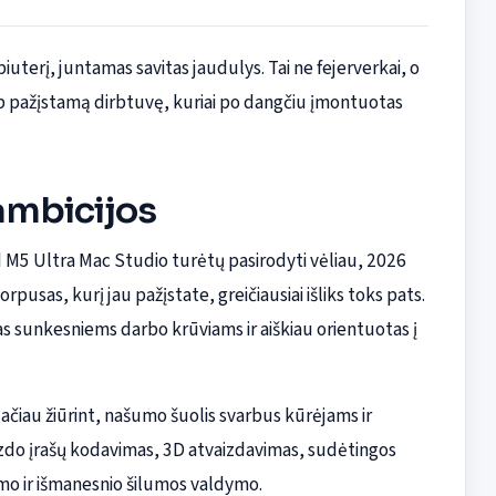
uterį, juntamas savitas jaudulys. Tai ne fejerverkai, o
ip pažįstamą dirbtuvę, kuriai po dangčiu įmontuotas
ambicijos
M5 Ultra Mac Studio turėtų pasirodyti vėliau, 2026
rpusas, kurį jau pažįstate, greičiausiai išliks toks pats.
ytas sunkesniems darbo krūviams ir aiškiau orientuotas į
lačiau žiūrint, našumo šuolis svarbus kūrėjams ir
Vaizdo įrašų kodavimas, 3D atvaizdavimas, sudėtingos
idumo ir išmanesnio šilumos valdymo.