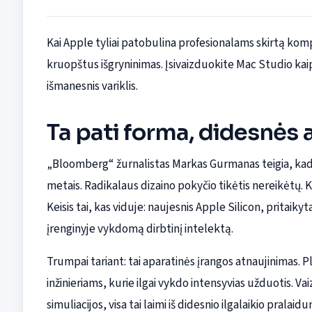
Kai Apple tyliai patobulina profesionalams skirtą kompi
kruopštus išgryninimas. Įsivaizduokite Mac Studio ka
išmanesnis variklis.
Ta pati forma, didesnės 
„Bloomberg“ žurnalistas Markas Gurmanas teigia, kad 
metais. Radikalaus dizaino pokyčio tikėtis nereikėtų. Ko
Keisis tai, kas viduje: naujesnis Apple Silicon, pritaik
įrenginyje vykdomą dirbtinį intelektą.
Trumpai tariant: tai aparatinės įrangos atnaujinimas. P
inžinieriams, kurie ilgai vykdo intensyvias užduotis. 
simuliacijos, visa tai laimi iš didesnio ilgalaikio prala