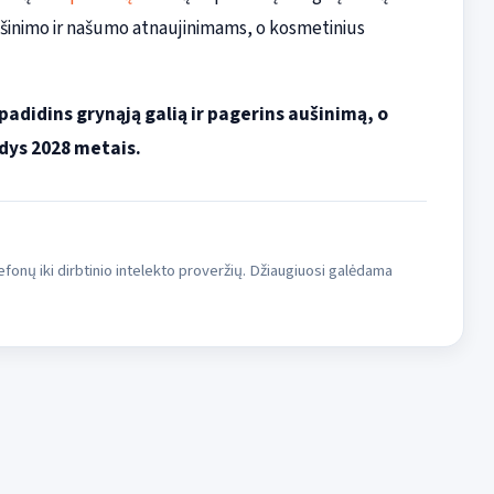
ušinimo ir našumo atnaujinimams, o kosmetinius
padidins grynąją galią ir pagerins aušinimą, o
odys 2028 metais.
fonų iki dirbtinio intelekto proveržių. Džiaugiuosi galėdama