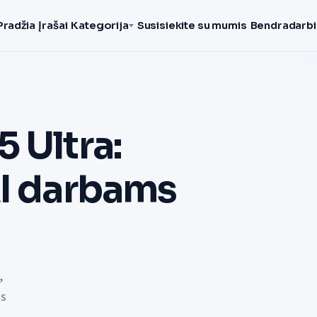
Pradžia
Įrašai
Kategorija
Susisiekite su mumis
Bendradarbi
 Ultra:
AI darbams
,
ms