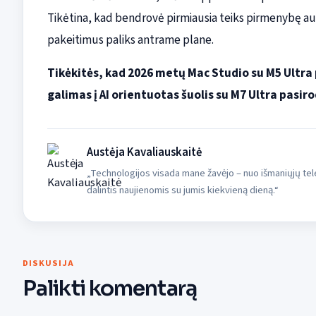
Tikėtina, kad bendrovė pirmiausia teiks pirmenybę a
pakeitimus paliks antrame plane.
Tikėkitės, kad 2026 metų Mac Studio su M5 Ultra 
galimas į AI orientuotas šuolis su M7 Ultra pasir
Austėja Kavaliauskaitė
„Technologijos visada mane žavėjo – nuo išmaniųjų tele
dalintis naujienomis su jumis kiekvieną dieną.“
DISKUSIJA
Palikti komentarą