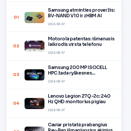
Samsung atminties proveržis:
BV-NAND V10 ir zHBM AI
01
2026-08-07
Motorola patentas: išmanusis
laikrodis virsta telefonu
02
2026-08-07
Samsung 200 MP ISOCELL
HPC žada ryškesnes
03
nuotraukas
2026-08-07
Lenovo Legion 27Q-2c: 240
Hz QHD monitorius pigiau
04
2026-08-07
Caviar pristatė prabangius
Ray-Ban išmaniuosius akinius