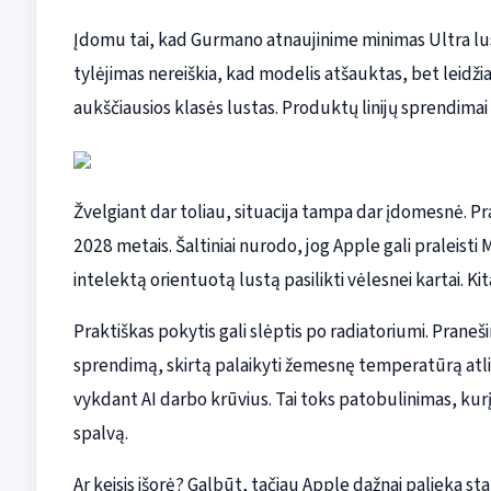
Įdomu tai, kad Gurmano atnaujinime minimas Ultra lus
tylėjimas nereiškia, kad modelis atšauktas, bet leidži
aukščiausios klasės lustas. Produktų linijų sprendimai r
Žvelgiant dar toliau, situacija tampa dar įdomesnė. 
2028 metais. Šaltiniai nurodo, jog Apple gali praleisti M
intelektą orientuotą lustą pasilikti vėlesnei kartai. Kit
Praktiškas pokytis gali slėptis po radiatoriumi. Pra
sprendimą, skirtą palaikyti žemesnę temperatūrą atlie
vykdant AI darbo krūvius. Tai toks patobulinimas, kur
spalvą.
Ar keisis išorė? Galbūt, tačiau Apple dažnai palieka sta