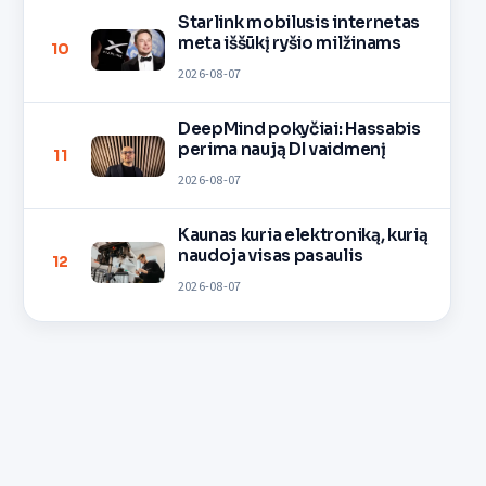
Starlink mobilusis internetas
meta iššūkį ryšio milžinams
10
2026-08-07
DeepMind pokyčiai: Hassabis
perima naują DI vaidmenį
11
2026-08-07
Kaunas kuria elektroniką, kurią
naudoja visas pasaulis
12
2026-08-07