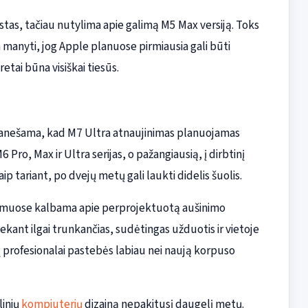
tas, tačiau nutylima apie galimą M5 Max versiją. Toks
a manyti, jog Apple planuose pirmiausia gali būti
etai būna visiškai tiesūs.
Pranešama, kad M7 Ultra atnaujinimas planuojamas
6 Pro, Max ir Ultra serijas, o pažangiausią, į dirbtinį
aip tariant, po dvejų metų gali laukti didelis šuolis.
nešimuose kalbama apie perprojektuotą aušinimo
kant ilgai trunkančias, sudėtingas užduotis ir vietoje
į profesionalai pastebės labiau nei naują korpuso
linių
kompiuterių
dizainą nepakitusį daugelį metų.