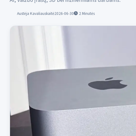
AI, vaizdo įrašų, 3D bei inžineriniams darbams.
Austėja Kavaliauskaitė
2026-06-30
2
Minutės