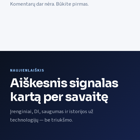
Komentarų dar nėra. Būkite pirmas.
NAUJIENLAIŠKIS
Aiškesnis signalas
kartą per savaitę
Įrenginiai, DI, saugumas ir istorijos už
technologijų — be triukšmo.