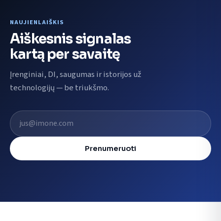
NAUJIENLAIŠKIS
Aiškesnis signalas
kartą per savaitę
Įrenginiai, DI, saugumas ir istorijos už
technologijų — be triukšmo.
El. pašto adresas
Prenumeruoti