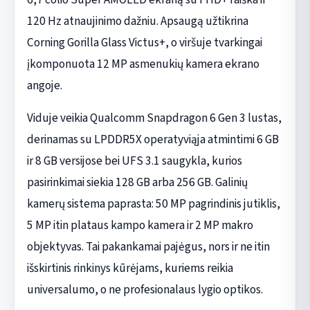
120 Hz atnaujinimo dažniu. Apsaugą užtikrina
Corning Gorilla Glass Victus+, o viršuje tvarkingai
įkomponuota 12 MP asmenukių kamera ekrano
angoje.
Viduje veikia Qualcomm Snapdragon 6 Gen 3 lustas,
derinamas su LPDDR5X operatyviąja atmintimi 6 GB
ir 8 GB versijose bei UFS 3.1 saugykla, kurios
pasirinkimai siekia 128 GB arba 256 GB. Galinių
kamerų sistema paprasta: 50 MP pagrindinis jutiklis,
5 MP itin plataus kampo kamera ir 2 MP makro
objektyvas. Tai pakankamai pajėgus, nors ir ne itin
išskirtinis rinkinys kūrėjams, kuriems reikia
universalumo, o ne profesionalaus lygio optikos.