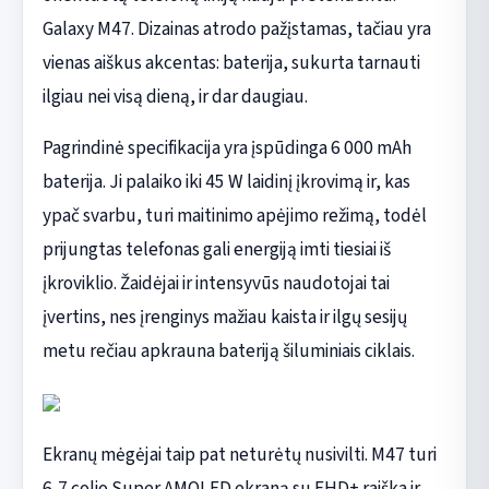
Galaxy M47. Dizainas atrodo pažįstamas, tačiau yra
vienas aiškus akcentas: baterija, sukurta tarnauti
ilgiau nei visą dieną, ir dar daugiau.
Pagrindinė specifikacija yra įspūdinga 6 000 mAh
baterija. Ji palaiko iki 45 W laidinį įkrovimą ir, kas
ypač svarbu, turi maitinimo apėjimo režimą, todėl
prijungtas telefonas gali energiją imti tiesiai iš
įkroviklio. Žaidėjai ir intensyvūs naudotojai tai
įvertins, nes įrenginys mažiau kaista ir ilgų sesijų
metu rečiau apkrauna bateriją šiluminiais ciklais.
Ekranų mėgėjai taip pat neturėtų nusivilti. M47 turi
6,7 colio Super AMOLED ekraną su FHD+ raiška ir