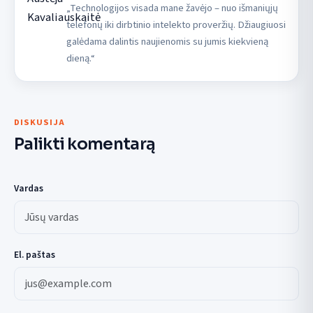
„Technologijos visada mane žavėjo – nuo išmaniųjų
telefonų iki dirbtinio intelekto proveržių. Džiaugiuosi
galėdama dalintis naujienomis su jumis kiekvieną
dieną.“
DISKUSIJA
Palikti komentarą
Vardas
El. paštas