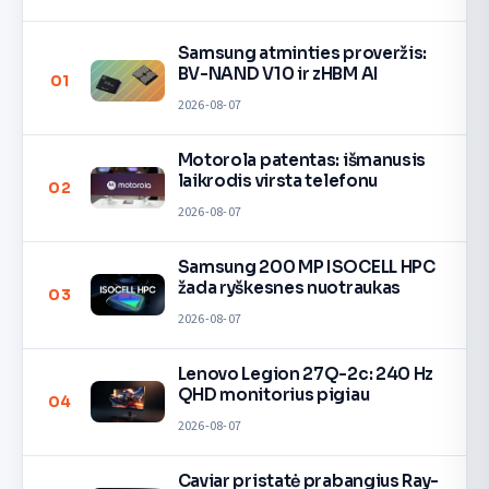
Samsung atminties proveržis:
BV-NAND V10 ir zHBM AI
01
2026-08-07
Motorola patentas: išmanusis
laikrodis virsta telefonu
02
2026-08-07
Samsung 200 MP ISOCELL HPC
žada ryškesnes nuotraukas
03
2026-08-07
Lenovo Legion 27Q-2c: 240 Hz
QHD monitorius pigiau
04
2026-08-07
Caviar pristatė prabangius Ray-