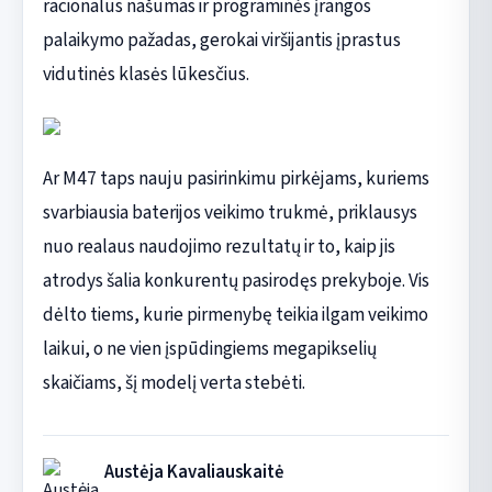
racionalus našumas ir programinės įrangos
palaikymo pažadas, gerokai viršijantis įprastus
vidutinės klasės lūkesčius.
Ar M47 taps nauju pasirinkimu pirkėjams, kuriems
svarbiausia baterijos veikimo trukmė, priklausys
nuo realaus naudojimo rezultatų ir to, kaip jis
atrodys šalia konkurentų pasirodęs prekyboje. Vis
dėlto tiems, kurie pirmenybę teikia ilgam veikimo
laikui, o ne vien įspūdingiems megapikselių
skaičiams, šį modelį verta stebėti.
Austėja Kavaliauskaitė