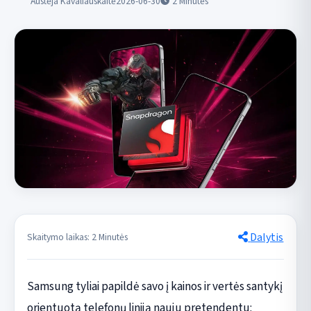
Austėja Kavaliauskaitė
2026-06-30
2
Minutės
Dalytis
Skaitymo laikas: 2 Minutės
Samsung tyliai papildė savo į kainos ir vertės santykį
orientuotą telefonų liniją nauju pretendentu: