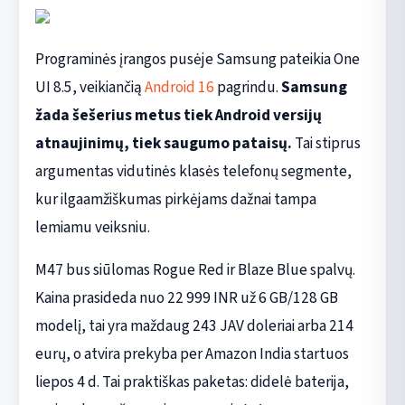
Programinės įrangos pusėje Samsung pateikia One
UI 8.5, veikiančią
Android 16
pagrindu.
Samsung
žada šešerius metus tiek Android versijų
atnaujinimų, tiek saugumo pataisų.
Tai stiprus
argumentas vidutinės klasės telefonų segmente,
kur ilgaamžiškumas pirkėjams dažnai tampa
lemiamu veiksniu.
M47 bus siūlomas Rogue Red ir Blaze Blue spalvų.
Kaina prasideda nuo 22 999 INR už 6 GB/128 GB
modelį, tai yra maždaug 243 JAV doleriai arba 214
eurų, o atvira prekyba per Amazon India startuos
liepos 4 d. Tai praktiškas paketas: didelė baterija,