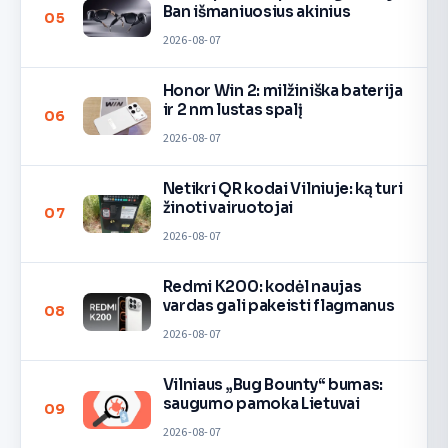
Ban išmaniuosius akinius
05
2026-08-07
Honor Win 2: milžiniška baterija
ir 2 nm lustas spalį
06
2026-08-07
Netikri QR kodai Vilniuje: ką turi
žinoti vairuotojai
07
2026-08-07
Redmi K200: kodėl naujas
vardas gali pakeisti flagmanus
08
2026-08-07
Vilniaus „Bug Bounty“ bumas:
saugumo pamoka Lietuvai
09
2026-08-07