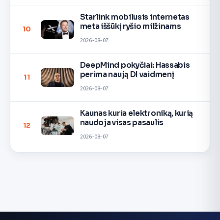
Starlink mobilusis internetas
meta iššūkį ryšio milžinams
10
2026-08-07
DeepMind pokyčiai: Hassabis
perima naują DI vaidmenį
11
2026-08-07
Kaunas kuria elektroniką, kurią
naudoja visas pasaulis
12
2026-08-07