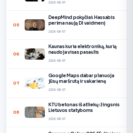
2026-08-07
DeepMind pokyčiai: Hassabis
perima naują DI vaidmenį
05
2026-08-07
Kaunas kuria elektroniką, kurią
naudoja visas pasaulis
06
2026-08-07
Google Maps dabar planuoja
jūsų maršrutą ir vakarienę
07
2026-08-07
KTU betonas iš atliekų: žingsnis
Lietuvos statyboms
08
2026-08-07