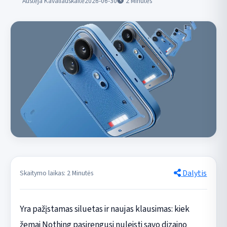
Austėja Kavaliauskaitė
2026-06-30
2
Minutės
Dalytis
Skaitymo laikas: 2 Minutės
Yra pažįstamas siluetas ir naujas klausimas: kiek
žemai Nothing pasirengusi nuleisti savo dizaino