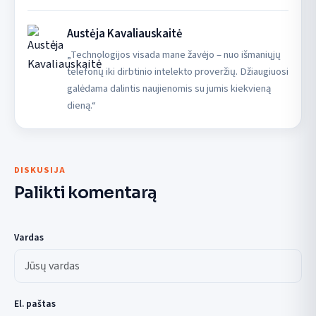
Austėja Kavaliauskaitė
„Technologijos visada mane žavėjo – nuo išmaniųjų
telefonų iki dirbtinio intelekto proveržių. Džiaugiuosi
galėdama dalintis naujienomis su jumis kiekvieną
dieną.“
DISKUSIJA
Palikti komentarą
Vardas
El. paštas