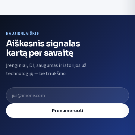
NAUJIENLAIŠKIS
Aiškesnis signalas
kartą per savaitę
Įrenginiai, DI, saugumas ir istorijos už
technologijų — be triukšmo.
El. pašto adresas
Prenumeruoti