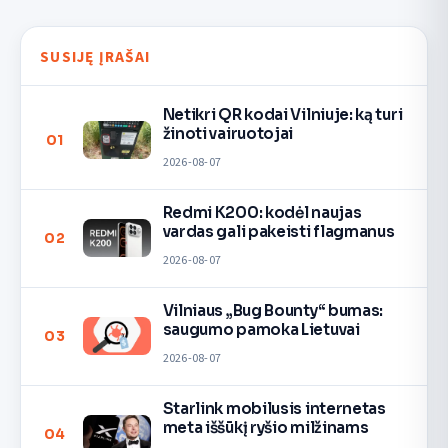
SUSIJĘ ĮRAŠAI
Netikri QR kodai Vilniuje: ką turi
žinoti vairuotojai
01
2026-08-07
Redmi K200: kodėl naujas
vardas gali pakeisti flagmanus
02
2026-08-07
Vilniaus „Bug Bounty“ bumas:
saugumo pamoka Lietuvai
03
2026-08-07
Starlink mobilusis internetas
meta iššūkį ryšio milžinams
04