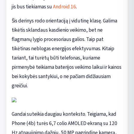
jis bus tiekiamas su
Android 16
.
Šis derinys rodo orientaciją į vidutinę klasę. Galima
tikėtis sklandaus kasdienio veikimo, bet ne
flagmanų lygio procesoriaus galios. Taip pat
tikėtinas neblogas energijos efektyvumas. Kitaip
tariant, tai turėtų būti telefonas, kuriame
pirmenybė teikiama baterijos veikimo laikui ir kainos
bei kokybės santykiui, o ne pačiam didžiausiam
greičiui.
Gandai suteikia daugiau konteksto. Teigiama, kad
Phone (4b) turės 6,7 colio AMOLED ekraną su 120
Hz atnaujinimo dažniu, 50 MP pagrindinę kamerą,