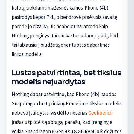
kalbą, siekdama mažesnės kainos. Phone (4b)
pasirodys liepos 7 d., o bendrovė praėjusią savaitę
parodė jo dizainą. Jis neabejotinai atrodo kaip
Nothing įrenginys, tačiau kartu sudaro įspūdį, kad
tai labiausiai į biudžetą orientuotas dabartinės
linijos modelis.
Lustas patvirtintas, bet tikslus
modelis neįvardytas
Nothing dabar patvirtino, kad Phone (4b) naudos
Snapdragon lustų rinkinį. Pranešime tikslus modelis
nebuvo įvardytas. Vis dėlto nesenas
Geekbench
įrašas užpildė šią spragą: panašu, kad įrenginyje
veikia Snapdragon 6 Gen 4 su 8 GB RAM, o iš dėžutės