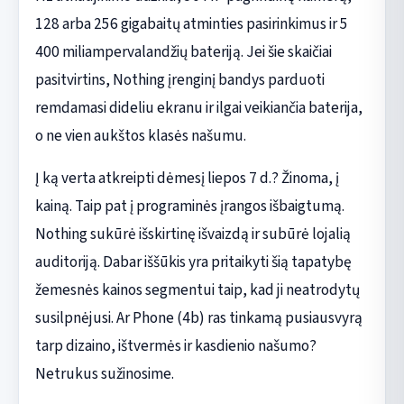
128 arba 256 gigabaitų atminties pasirinkimus ir 5
400 miliampervalandžių bateriją. Jei šie skaičiai
pasitvirtins, Nothing įrenginį bandys parduoti
remdamasi dideliu ekranu ir ilgai veikiančia baterija,
o ne vien aukštos klasės našumu.
Į ką verta atkreipti dėmesį liepos 7 d.? Žinoma, į
kainą. Taip pat į programinės įrangos išbaigtumą.
Nothing sukūrė išskirtinę išvaizdą ir subūrė lojalią
auditoriją. Dabar iššūkis yra pritaikyti šią tapatybę
žemesnės kainos segmentui taip, kad ji neatrodytų
susilpnėjusi. Ar Phone (4b) ras tinkamą pusiausvyrą
tarp dizaino, ištvermės ir kasdienio našumo?
Netrukus sužinosime.