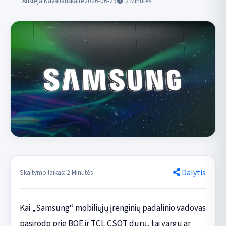
Austėja Kavaliauskaitė
2026-06-29
2
Minutės
Dalytis
Skaitymo laikas: 2 Minutės
Kai „Samsung“ mobiliųjų įrenginių padalinio vadovas
pasirodo prie BOE ir TCL CSOT durų, tai vargu ar