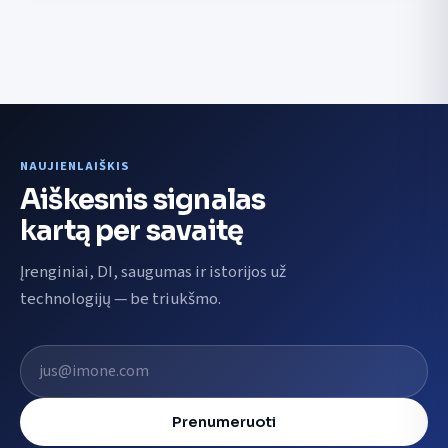
NAUJIENLAIŠKIS
Aiškesnis signalas
kartą per savaitę
Įrenginiai, DI, saugumas ir istorijos už
technologijų — be triukšmo.
El. pašto adresas
Prenumeruoti