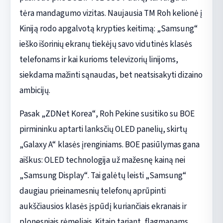
tėra mandagumo vizitas. Naujausia TM Roh kelionė į
Kiniją rodo apgalvotą krypties keitimą: „Samsung“
ieško išorinių ekranų tiekėjų savo vidutinės klasės
telefonams ir kai kurioms televizorių linijoms,
siekdama mažinti sąnaudas, bet neatsisakyti dizaino
ambicijų.
Pasak „ZDNet Korea“, Roh Pekine susitiko su BOE
pirmininku aptarti lanksčių OLED panelių, skirtų
„Galaxy A“ klasės įrenginiams. BOE pasiūlymas gana
aiškus: OLED technologija už mažesnę kainą nei
„Samsung Display“. Tai galėtų leisti „Samsung“
daugiau prieinamesnių telefonų aprūpinti
aukščiausios klasės įspūdį kuriančiais ekranais ir
plonesniais rėmeliais. Kitaip tariant, flagmanams