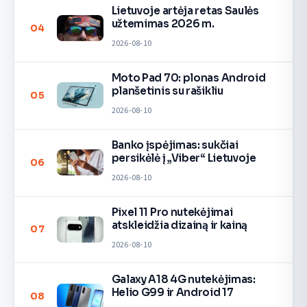
Lietuvoje artėja retas Saulės
užtemimas 2026 m.
04
2026-08-10
Moto Pad 70: plonas Android
planšetinis su rašikliu
05
2026-08-10
Banko įspėjimas: sukčiai
persikėlė į „Viber“ Lietuvoje
06
2026-08-10
Pixel 11 Pro nutekėjimai
atskleidžia dizainą ir kainą
07
2026-08-10
Galaxy A18 4G nutekėjimas:
Helio G99 ir Android 17
08