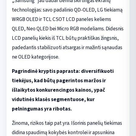
„Samsung“ jau dabar derina skirtingas ekranų
technologijas: savo padalinio QD-OLED, LG tiekiamą
WRGB OLED ir TCL CSOT LCD paneles keliems
QLED, Neo QLED bei Micro RGB modeliams. Didesnis
LCD panelių kiekis iš TCL būtų praktiškas žingsnis,
padedantis stabilizuoti atsargas ir mažinti sąnaudas
ne OLED kategorijose.
Pagrindinė kryptis paprasta: diversifikuoti
tiekėjus, kad būtų pagerintos maržos ir
išlaikytos konkurencingos kainos, ypač
vidutinės klasės segmentuose, kur
pelningumas yra ribotas.
Žinoma, rizikos taip pat yra. Išorinis panelių tiekimas
didina spaudimą kokybės kontrolei ir apsunkina