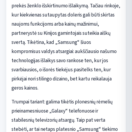
prekės ženklo išskirtinumo išlaikymą. Tačiau rinkoje,
kur kiekvienas sutaupytas doleris gali būti skirtas
naujoms funkcijoms arba kainų mažinimui,
partnerystė su Kinijos gamintojais suteikia aiškų
svertą. Tikėtina, kad „Samsung“ šiuos
kompromisus valdys atsargiai: aukščiausio našumo
technologijas išlaikys savo rankose ten, kur jos
svarbiausios, o išorės tiekėjus pasitelks ten, kur
pirkėjai nori stilingo dizaino, bet kartu reikalauja
geros kainos.
Trumpai tariant: galima tikėtis plonesnių rėmelių
prieinamesniuose „Galaxy“ telefonuose ir
stabilesnių televizorių atsargų. Taip pat verta
stebėti, ar tai netaps platesnio „Samsung“ tiekimo