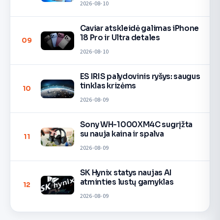
2026-08-10
Caviar atskleidė galimas iPhone
18 Pro ir Ultra detales
09
2026-08-10
ES IRIS palydovinis ryšys: saugus
tinklas krizėms
10
2026-08-09
Sony WH-1000XM4C sugrįžta
su nauja kaina ir spalva
11
2026-08-09
SK Hynix statys naujas AI
atminties lustų gamyklas
12
2026-08-09