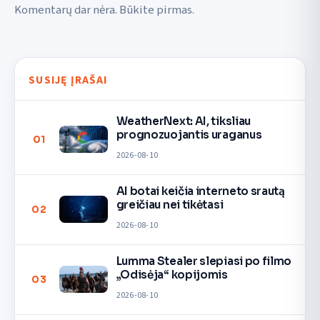
Komentarų dar nėra. Būkite pirmas.
SUSIJĘ ĮRAŠAI
WeatherNext: AI, tiksliau
prognozuojantis uraganus
01
2026-08-10
AI botai keičia interneto srautą
greičiau nei tikėtasi
02
2026-08-10
Lumma Stealer slepiasi po filmo
„Odisėja“ kopijomis
03
2026-08-10