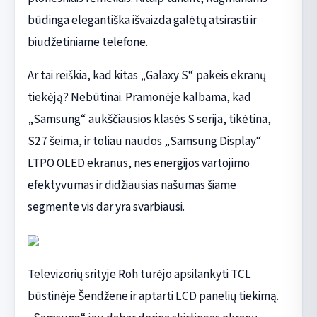
būdinga elegantiška išvaizda galėtų atsirasti ir
biudžetiniame telefone.
Ar tai reiškia, kad kitas „Galaxy S“ pakeis ekranų
tiekėją? Nebūtinai. Pramonėje kalbama, kad
„Samsung“ aukščiausios klasės S serija, tikėtina,
S27 šeima, ir toliau naudos „Samsung Display“
LTPO OLED ekranus, nes energijos vartojimo
efektyvumas ir didžiausias našumas šiame
segmente vis dar yra svarbiausi.
Televizorių srityje Roh turėjo apsilankyti TCL
būstinėje Šendžene ir aptarti LCD panelių tiekimą.