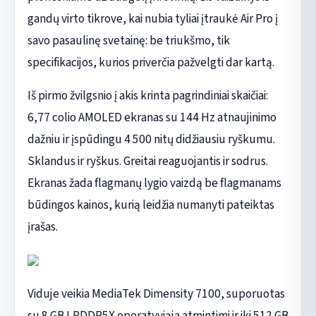
gandų virto tikrove, kai nubia tyliai įtraukė Air Pro į
savo pasaulinę svetainę: be triukšmo, tik
specifikacijos, kurios priverčia pažvelgti dar kartą.
Iš pirmo žvilgsnio į akis krinta pagrindiniai skaičiai:
6,77 colio AMOLED ekranas su 144 Hz atnaujinimo
dažniu ir įspūdingu 4 500 nitų didžiausiu ryškumu.
Sklandus ir ryškus. Greitai reaguojantis ir sodrus.
Ekranas žada flagmanų lygio vaizdą be flagmanams
būdingos kainos, kurią leidžia numanyti pateiktas
įrašas.
Viduje veikia MediaTek Dimensity 7100, suporuotas
su 8 GB LPDDR5X operatyviąja atmintimi ir iki 512 GB