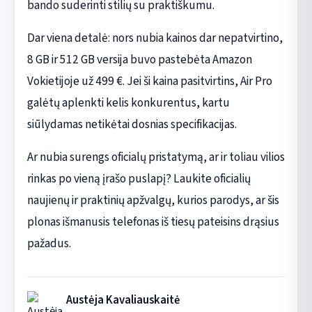
bando suderinti stilių su praktiškumu.
Dar viena detalė: nors nubia kainos dar nepatvirtino,
8 GB ir 512 GB versija buvo pastebėta Amazon
Vokietijoje už 499 €. Jei ši kaina pasitvirtins, Air Pro
galėtų aplenkti kelis konkurentus, kartu
siūlydamas netikėtai dosnias specifikacijas.
Ar nubia surengs oficialų pristatymą, ar ir toliau vilios
rinkas po vieną įrašo puslapį? Laukite oficialių
naujienų ir praktinių apžvalgų, kurios parodys, ar šis
plonas išmanusis telefonas iš tiesų pateisins drąsius
pažadus.
Austėja Kavaliauskaitė