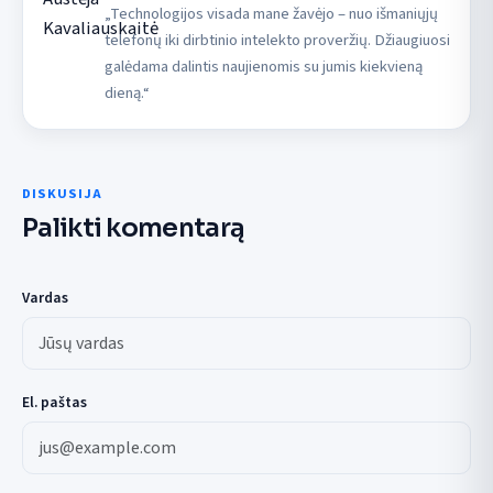
„Technologijos visada mane žavėjo – nuo išmaniųjų
telefonų iki dirbtinio intelekto proveržių. Džiaugiuosi
galėdama dalintis naujienomis su jumis kiekvieną
dieną.“
DISKUSIJA
Palikti komentarą
Vardas
El. paštas