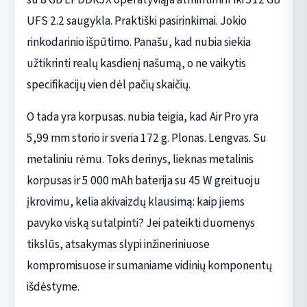
UFS 2.2 saugykla. Praktiški pasirinkimai. Jokio
rinkodarinio išpūtimo. Panašu, kad nubia siekia
užtikrinti realų kasdienį našumą, o ne vaikytis
specifikacijų vien dėl pačių skaičių.
O tada yra korpusas. nubia teigia, kad Air Pro yra
5,99 mm storio ir sveria 172 g. Plonas. Lengvas. Su
metaliniu rėmu. Toks derinys, lieknas metalinis
korpusas ir 5 000 mAh baterija su 45 W greituoju
įkrovimu, kelia akivaizdų klausimą: kaip jiems
pavyko viską sutalpinti? Jei pateikti duomenys
tikslūs, atsakymas slypi inžineriniuose
kompromisuose ir sumaniame vidinių komponentų
išdėstyme.