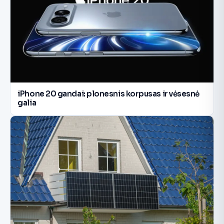
iPhone 20 gandai: plonesnis korpusas ir vėsesnė
galia