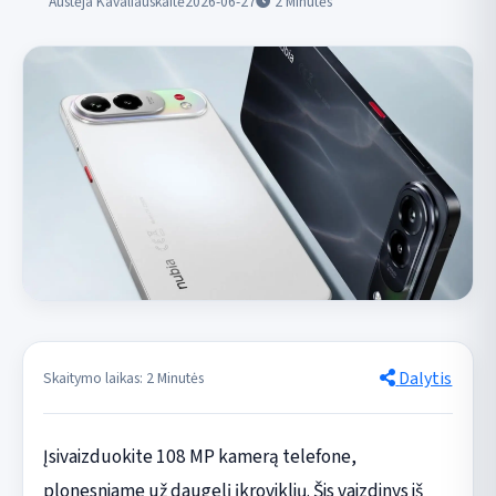
Austėja Kavaliauskaitė
2026-06-27
2
Minutės
Dalytis
Skaitymo laikas: 2 Minutės
Įsivaizduokite 108 MP kamerą telefone,
plonesniame už daugelį įkroviklių. Šis vaizdinys iš