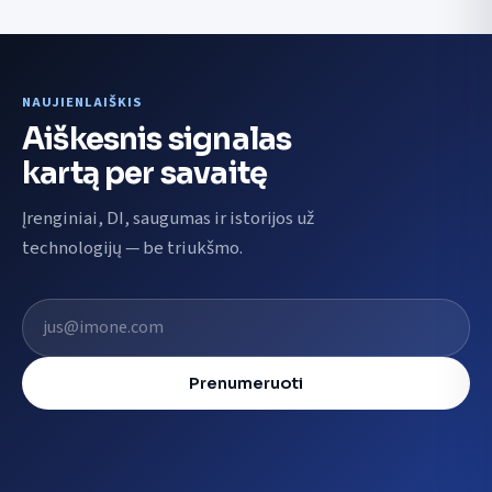
NAUJIENLAIŠKIS
Aiškesnis signalas
kartą per savaitę
Įrenginiai, DI, saugumas ir istorijos už
technologijų — be triukšmo.
El. pašto adresas
Prenumeruoti