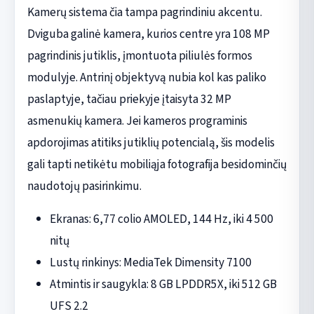
Kamerų sistema čia tampa pagrindiniu akcentu.
Dviguba galinė kamera, kurios centre yra 108 MP
pagrindinis jutiklis, įmontuota piliulės formos
modulyje. Antrinį objektyvą nubia kol kas paliko
paslaptyje, tačiau priekyje įtaisyta 32 MP
asmenukių kamera. Jei kameros programinis
apdorojimas atitiks jutiklių potencialą, šis modelis
gali tapti netikėtu mobiliąja fotografija besidominčių
naudotojų pasirinkimu.
Ekranas: 6,77 colio AMOLED, 144 Hz, iki 4 500
nitų
Lustų rinkinys: MediaTek Dimensity 7100
Atmintis ir saugykla: 8 GB LPDDR5X, iki 512 GB
UFS 2.2