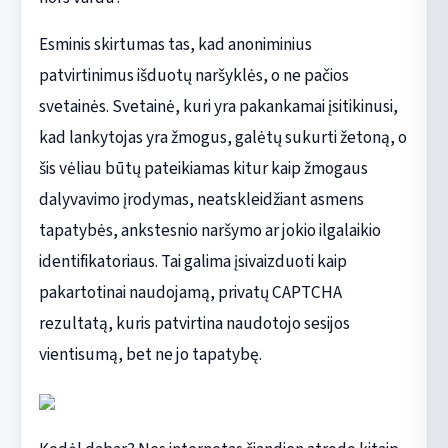
Esminis skirtumas tas, kad anoniminius
patvirtinimus išduotų naršyklės, o ne pačios
svetainės. Svetainė, kuri yra pakankamai įsitikinusi,
kad lankytojas yra žmogus, galėtų sukurti žetoną, o
šis vėliau būtų pateikiamas kitur kaip žmogaus
dalyvavimo įrodymas, neatskleidžiant asmens
tapatybės, ankstesnio naršymo ar jokio ilgalaikio
identifikatoriaus. Tai galima įsivaizduoti kaip
pakartotinai naudojamą, privatų CAPTCHA
rezultatą, kuris patvirtina naudotojo sesijos
vientisumą, bet ne jo tapatybę.