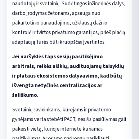
naudotojų ir svetainių. Sudėtingos inžinerinės dalys,
darbo įrodymas žetonams, apsauga nuo
pakartotinio panaudojimo, užklausų dažnio
kontrolė ir tvirtos privatumo garantijos, prieš plačią
adaptaciją turės būti kruopščiai įvertintos.
Jei naršyklės taps sesijų pasitikėjimo
arbitrais, reikės aiškių, audituojamų taisyklių
ir plataus ekosistemos dalyvavimo, kad būtų
išvengta netyčinės centralizacijos ar
šališkumo.
Svetainių savininkams, kūrėjams ir privatumo
gynėjams verta stebėti PACT, nes šis pasiūlymas gali
pakeisti vietą, kurioje internete kuriamas
pasitikėjimas. Ar esame pasirengę pasikliauti