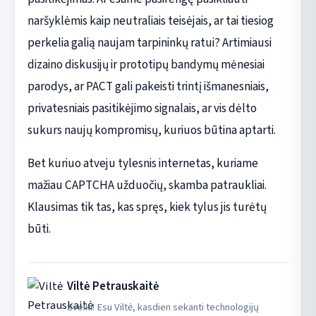
naršyklėmis kaip neutraliais teisėjais, ar tai tiesiog
perkelia galią naujam tarpininkų ratui? Artimiausi
dizaino diskusijų ir prototipų bandymų mėnesiai
parodys, ar PACT gali pakeisti trintį išmanesniais,
privatesniais pasitikėjimo signalais, ar vis dėlto
sukurs naujų kompromisų, kuriuos būtina aptarti.
Bet kuriuo atveju tylesnis internetas, kuriame
mažiau CAPTCHA užduočių, skamba patraukliai.
Klausimas tik tas, kas spręs, kiek tylus jis turėtų
būti.
Viltė Petrauskaitė
Sveiki! Esu Viltė, kasdien sekanti technologijų