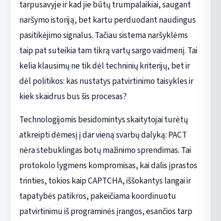
tarpusavyje ir kad jie būtų trumpalaikiai, saugant
naršymo istoriją, bet kartu perduodant naudingus
pasitikėjimo signalus. Tačiau sistema naršyklėms
taip pat suteikia tam tikrą vartų sargo vaidmenį. Tai
kelia klausimų ne tik dėl techninių kriterijų, bet ir
dėl politikos: kas nustatys patvirtinimo taisykles ir
kiek skaidrus bus šis procesas?
Technologijomis besidomintys skaitytojai turėtų
atkreipti dėmesį į dar vieną svarbų dalyką: PACT
nėra stebuklingas botų mažinimo sprendimas. Tai
protokolo lygmens kompromisas, kai dalis įprastos
trinties, tokios kaip CAPTCHA, iššokantys langai ir
tapatybės patikros, pakeičiama koordinuotu
patvirtinimu iš programinės įrangos, esančios tarp