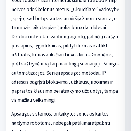
Kodėl dabar? Nes internetas šiandien atrodo kitaip
nei vos prieš kelerius metus. „Cloudflare“ vadovybė
įspėjo, kad botų srautas jau viršija žmonių srautą, o
trumpais laikotarpiais šuoliai būna dar didesni.
Dirbtinio intelekto valdomų agentų, galinčių naršyti
puslapius, lyginti kainas, pildyti formas ir atlikti
užduotis, kurios anksčiau buvo skirtos žmonėms,
plėtra ištrynė ribą tarp naudingų scenarijų ir žalingos
automatizacijos. Senieji apsaugos metodai, IP
adresais pagrįsti blokavimai, užklausų ribojimas ir
paprastos klausimo bei atsakymo užduotys, tampa
vis mažiau veiksmingi.
Apsaugos sistemos, pritaikytos senosios kartos
naršymo robotams, nebegali patikimai atpažinti