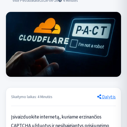
Viltė Petrauskaitė
2026-06-26
4
Minutės
Dalytis
Skaitymo laikas: 4 Minutės
Įsivaizduokite internetą, kuriame erzinančios
CAPTCHA užduotys ir nesibaigiantys prisijungimo