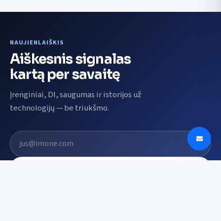
NAUJIENLAIŠKIS
Aiškesnis signalas
kartą per savaitę
Įrenginiai, DI, saugumas ir istorijos už
technologijų — be triukšmo.
El. pašto adresas
Prenumeruoti