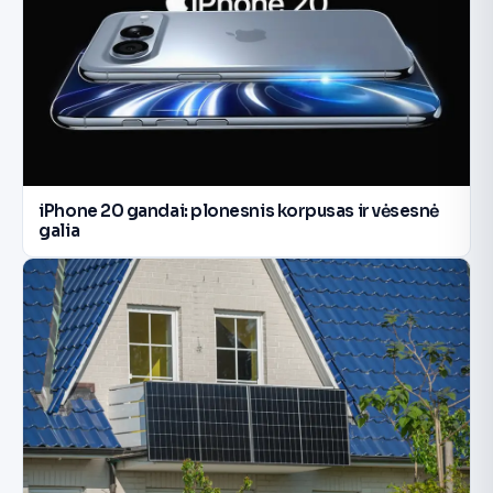
iPhone 20 gandai: plonesnis korpusas ir vėsesnė
galia