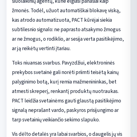
šiuolaikinių agentų, kurie elgiasi panašiai kaip
žmonės. Todėl, užuot automatiškai blokavę viską,
kas atrodo automatizuota, PACT kūrėjai siekia
subtilesnio signalo: ne paprasto atsakymo žmogus
ar ne žmogus, o rodiklio, ar sesija verta pasitikėjimo,
ar ją reikėtų vertinti įtariau.
Toks niuansas svarbus. Pavyzdžiui, elektroninės
prekybos svetainė gali norėti priimti teisėtą kainų
palyginimo botą, kurį remia mažmenininkas, bet
atmesti skreperį, renkantį produktų nuotraukas.
PACT leidžia svetainėms gauti glaustą pasitikėjimo
signalą neprašant vardo, paskyros prisijungimo ar
tarp svetainių veikiančio sekimo slapuko.
Vis dėlto detalės yra labai svarbios, o daugelis jų vis