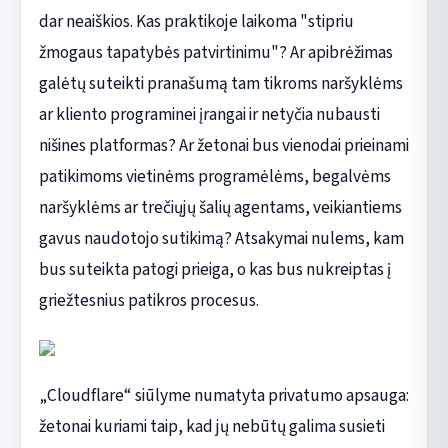
dar neaiškios. Kas praktikoje laikoma "stipriu
žmogaus tapatybės patvirtinimu"? Ar apibrėžimas
galėtų suteikti pranašumą tam tikroms naršyklėms
ar kliento programinei įrangai ir netyčia nubausti
nišines platformas? Ar žetonai bus vienodai prieinami
patikimoms vietinėms programėlėms, begalvėms
naršyklėms ar trečiųjų šalių agentams, veikiantiems
gavus naudotojo sutikimą? Atsakymai nulems, kam
bus suteikta patogi prieiga, o kas bus nukreiptas į
griežtesnius patikros procesus.
„Cloudflare“ siūlyme numatyta privatumo apsauga:
žetonai kuriami taip, kad jų nebūtų galima susieti