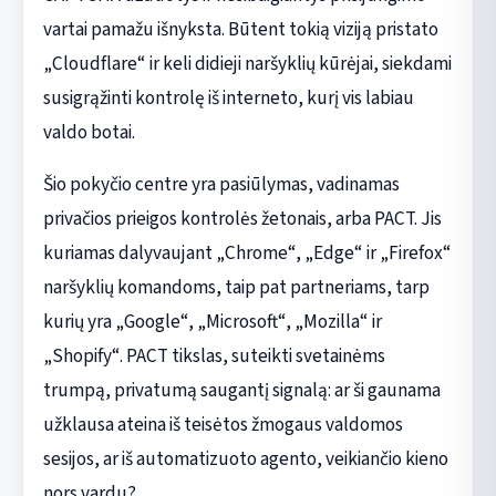
vartai pamažu išnyksta. Būtent tokią viziją pristato
„Cloudflare“ ir keli didieji naršyklių kūrėjai, siekdami
susigrąžinti kontrolę iš interneto, kurį vis labiau
valdo botai.
Šio pokyčio centre yra pasiūlymas, vadinamas
privačios prieigos kontrolės žetonais, arba PACT. Jis
kuriamas dalyvaujant „Chrome“, „Edge“ ir „Firefox“
naršyklių komandoms, taip pat partneriams, tarp
kurių yra „Google“, „Microsoft“, „Mozilla“ ir
„Shopify“. PACT tikslas, suteikti svetainėms
trumpą, privatumą saugantį signalą: ar ši gaunama
užklausa ateina iš teisėtos žmogaus valdomos
sesijos, ar iš automatizuoto agento, veikiančio kieno
nors vardu?